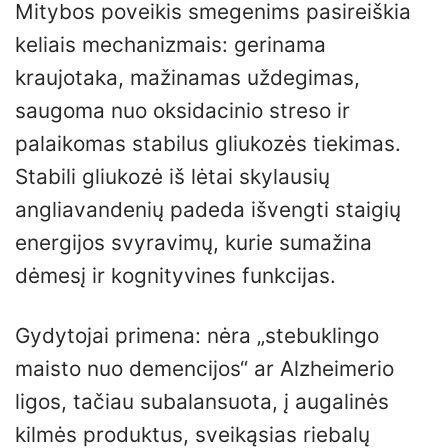
Mitybos poveikis smegenims pasireiškia
keliais mechanizmais: gerinama
kraujotaka, mažinamas uždegimas,
saugoma nuo oksidacinio streso ir
palaikomas stabilus gliukozės tiekimas.
Stabili gliukozė iš lėtai skylausių
angliavandenių padeda išvengti staigių
energijos svyravimų, kurie sumažina
dėmesį ir kognityvines funkcijas.
Gydytojai primena: nėra „stebuklingo
maisto nuo demencijos“ ar Alzheimerio
ligos, tačiau subalansuota, į augalinės
kilmės produktus, sveikąsias riebalų