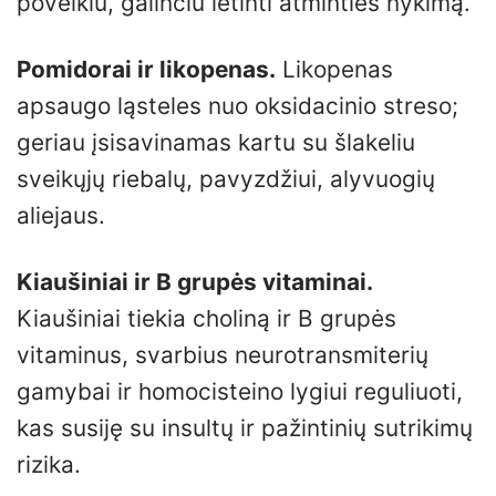
poveikiu, galinčiu lėtinti atminties nykimą.
Pomidorai ir likopenas.
Likopenas
apsaugo ląsteles nuo oksidacinio streso;
geriau įsisavinamas kartu su šlakeliu
sveikųjų riebalų, pavyzdžiui, alyvuogių
aliejaus.
Kiaušiniai ir B grupės vitaminai.
Kiaušiniai tiekia choliną ir B grupės
vitaminus, svarbius neurotransmiterių
gamybai ir homocisteino lygiui reguliuoti,
kas susiję su insultų ir pažintinių sutrikimų
rizika.