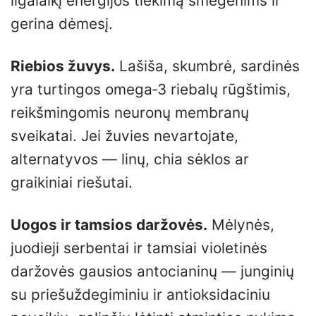
ilgalaikį energijos tiekimą smegenims ir
gerina dėmesį.
Riebios žuvys.
Lašiša, skumbrė, sardinės
yra turtingos omega‑3 riebalų rūgštimis,
reikšmingomis neuronų membranų
sveikatai. Jei žuvies nevartojate,
alternatyvos — linų, chia sėklos ar
graikiniai riešutai.
Uogos ir tamsios daržovės.
Mėlynės,
juodieji serbentai ir tamsiai violetinės
daržovės gausios antocianinų — junginių
su priešuždegiminiu ir antioksidaciniu