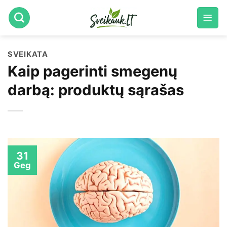
Skip
to
content
SVEIKATA
Kaip pagerinti smegenų
darbą: produktų sąrašas
31
Geg