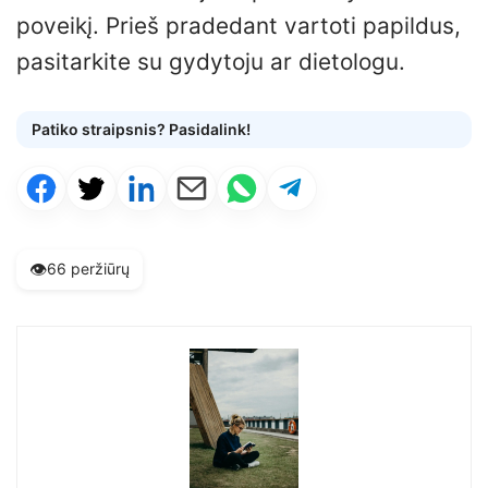
poveikį. Prieš pradedant vartoti papildus,
pasitarkite su gydytoju ar dietologu.
Patiko straipsnis? Pasidalink!
👁️
66 peržiūrų