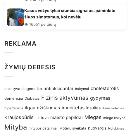
Kasos vėžys tyliai siunčia signalus: įsiminkite
šiuos simptomus, kol nevėlu
👁️ 16051 peržiūrų
REKLAMA
ŽYMIŲ DEBESIS
antioksidantai
cholesterolis
ankstyva diagnostika
baltymai
Fizinis aktyvumas
gydymas
demencija
Diabetas
imunitetas
ilgaamžiškumas
insultas
hipertenzija
Kava
kofeinas
Kraujospūdis
Miegas
maisto papildai
Lietuva
miego kokybė
Mityba
nuovargis
Moterų sveikata
mitybos patarimai
Nutukimas