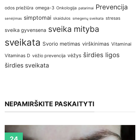
Prevencija
omega-3
odos priežiūra
Onkologija
patarimai
simptomai
stresas
skaidulos
senėjimas
smegenų sveikata
sveika mityba
sveika gyvensena
sveikata
Svorio metimas
virškinimas
Vitaminai
širdies ligos
vėžys
Vitaminas D
vėžio prevencija
širdies sveikata
NEPAMIRŠKITE PASKAITYTI
24