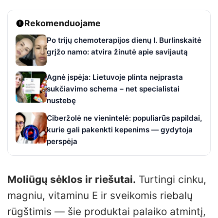
Rekomenduojame
Po trijų chemoterapijos dienų I. Burlinskaitė
grįžo namo: atvira žinutė apie savijautą
Agnė įspėja: Lietuvoje plinta neįprasta
sukčiavimo schema – net specialistai
nustebę
Ciberžolė ne vienintelė: populiarūs papildai,
kurie gali pakenkti kepenims — gydytoja
perspėja
Moliūgų sėklos ir riešutai.
Turtingi cinku,
magniu, vitaminu E ir sveikomis riebalų
rūgštimis — šie produktai palaiko atmintį,