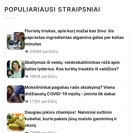
POPULIARIAUSI STRAIPSNIAI
Floristų triukas, apie kurį mažai kas žino: šis
paprastas ingredientas atgaivina gėles per kelias
minutes
👁️ 24069 peržiūrų
Skaitymas iš veidų: veidoskaitininkas rėžė apie
šalies lyderius. Kas turėtų trauktis iš valdžios?
👁️ 19918 peržiūrų
Mokslininkai pagaliau rado atsakymą? Viena
didžiausių COVID-19 mįslių – įminta tik dabar
👁️ 17762 peržiūrų
Daugiau jokios chemijos! Naminiai sultinio
kubeliai, kurie pakeis jūsų maisto gaminimą ir
skonį.
👁️ 17466 peržiūrų