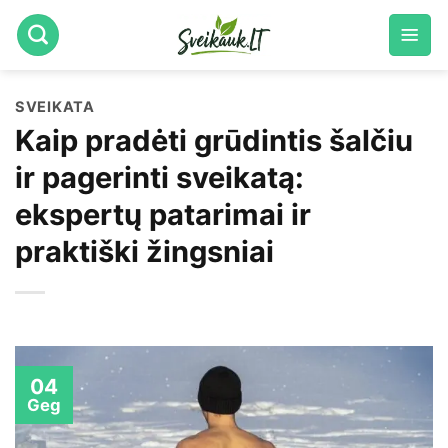
Skip
to
content
SVEIKATA
Kaip pradėti grūdintis šalčiu
ir pagerinti sveikatą:
ekspertų patarimai ir
praktiški žingsniai
04
Geg