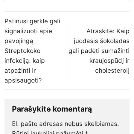
Patinusi gerklė gali
signalizuoti apie
Atraskite: Kaip
pavojingą
juodasis šokoladas
Streptokoko
gali padėti sumažinti
infekciją: kaip
kraujospūdį ir
atpažinti ir
cholesterolį
apsisaugoti?
Parašykite komentarą
El. pašto adresas nebus skelbiamas.
Būtini laukeliai pažymėti
*