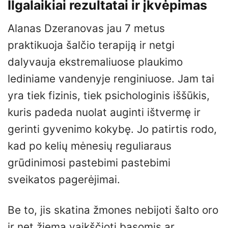
Ilgalaikiai rezultatai ir įkvėpimas
Alanas Dzeranovas jau 7 metus
praktikuoja šalčio terapiją ir netgi
dalyvauja ekstremaliuose plaukimo
lediniame vandenyje renginiuose. Jam tai
yra tiek fizinis, tiek psichologinis iššūkis,
kuris padeda nuolat auginti ištvermę ir
gerinti gyvenimo kokybę. Jo patirtis rodo,
kad po kelių mėnesių reguliaraus
grūdinimosi pastebimi pastebimi
sveikatos pagerėjimai.
Be to, jis skatina žmones nebijoti šalto oro
ir net žiemą vaikščioti basomis ar