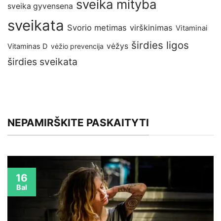
sveika mityba
sveika gyvensena
sveikata
Svorio metimas
virškinimas
Vitaminai
širdies ligos
vėžys
Vitaminas D
vėžio prevencija
širdies sveikata
NEPAMIRŠKITE PASKAITYTI
16
Bal