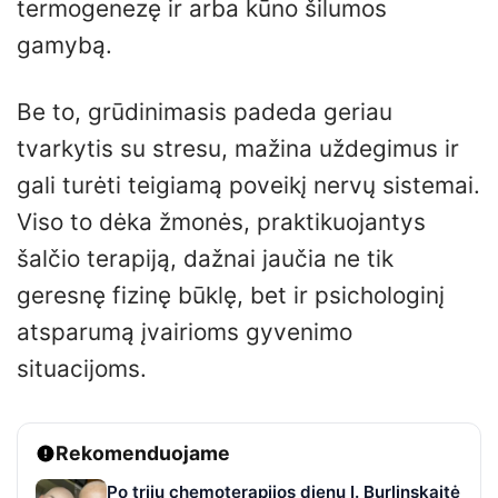
termogenezę ir arba kūno šilumos
gamybą.
Be to, grūdinimasis padeda geriau
tvarkytis su stresu, mažina uždegimus ir
gali turėti teigiamą poveikį nervų sistemai.
Viso to dėka žmonės, praktikuojantys
šalčio terapiją, dažnai jaučia ne tik
geresnę fizinę būklę, bet ir psichologinį
atsparumą įvairioms gyvenimo
situacijoms.
Rekomenduojame
Po trijų chemoterapijos dienų I. Burlinskaitė