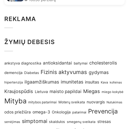
REKLAMA
ŽYMIŲ DEBESIS
antioksidantai
cholesterolis
ankstyva diagnostika
baltymai
Fizinis aktyvumas
gydymas
demencija
Diabetas
imunitetas
ilgaamžiškumas
insultas
hipertenzija
Kava
kofeinas
Kraujospūdis
Miegas
maisto papildai
Lietuva
miego kokybė
Mityba
nuovargis
Moterų sveikata
mitybos patarimai
Nutukimas
Prevencija
omega-3
odos priežiūra
Onkologija
patarimai
simptomai
stresas
skaidulos
senėjimas
smegenų sveikata