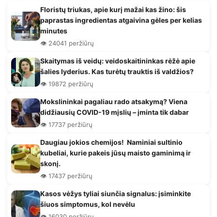
Floristų triukas, apie kurį mažai kas žino: šis
paprastas ingredientas atgaivina gėles per kelias
minutes
👁️ 24041 peržiūrų
Skaitymas iš veidų: veidoskaitininkas rėžė apie
šalies lyderius. Kas turėtų trauktis iš valdžios?
👁️ 19872 peržiūrų
Mokslininkai pagaliau rado atsakymą? Viena
didžiausių COVID-19 mįslių – įminta tik dabar
👁️ 17737 peržiūrų
Daugiau jokios chemijos! Naminiai sultinio
kubeliai, kurie pakeis jūsų maisto gaminimą ir
skonį.
👁️ 17437 peržiūrų
Kasos vėžys tyliai siunčia signalus: įsiminkite
šiuos simptomus, kol nevėlu
👁️ 16030 peržiūrų