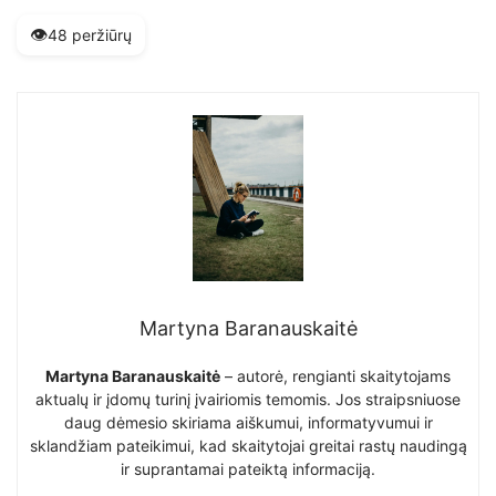
👁️
48 peržiūrų
Martyna Baranauskaitė
Martyna Baranauskaitė
– autorė, rengianti skaitytojams
aktualų ir įdomų turinį įvairiomis temomis. Jos straipsniuose
daug dėmesio skiriama aiškumui, informatyvumui ir
sklandžiam pateikimui, kad skaitytojai greitai rastų naudingą
ir suprantamai pateiktą informaciją.