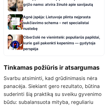
grįžo namo: atvira žinutė apie savijautą
Agnė įspėja: Lietuvoje plinta neįprasta
sukčiavimo schema – net specialistai
nustebę
Ciberžolė ne vienintelė: populiarūs papildai,
kurie gali pakenkti kepenims — gydytoja
perspėja
Tinkamas požiūris ir atsargumas
Svarbu atsiminti, kad grūdinimasis nėra
panacėja. Siekiant gero rezultato, būtina
suderinti šią praktiką su sveiku gyvenimo
būdu: subalansuota mityba, reguliariu