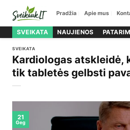
Skip
Pradžia
Apie mus
Kont
to
content
SVEIKATA
NAUJIENOS
PATARIM
SVEIKATA
Kardiologas atskleidė, 
tik tabletės gelbsti pav
21
Geg