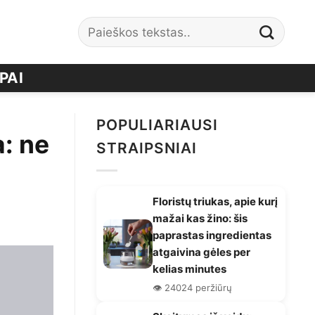
PAI
POPULIARIAUSI
a: ne
STRAIPSNIAI
Floristų triukas, apie kurį
mažai kas žino: šis
paprastas ingredientas
atgaivina gėles per
kelias minutes
👁️ 24024 peržiūrų