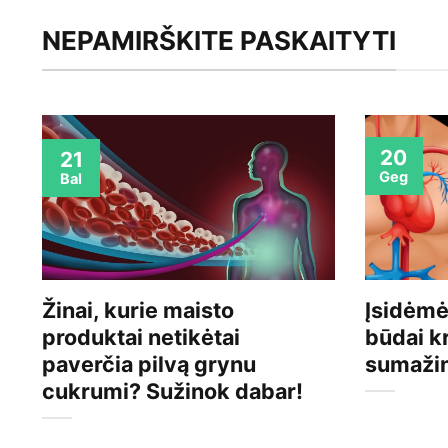
NEPAMIRŠKITE PASKAITYTI
20
21
Geg
Bal
Žinai, kurie maisto
Įsidėmė
produktai netikėtai
būdai k
paverčia pilvą grynu
sumažin
cukrumi? Sužinok dabar!