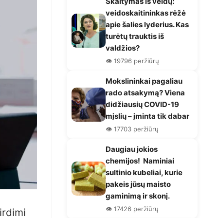
Skaitymas iš veidų:
veidoskaitininkas rėžė
apie šalies lyderius. Kas
turėtų trauktis iš
valdžios?
👁️ 19796 peržiūrų
Mokslininkai pagaliau
rado atsakymą? Viena
didžiausių COVID-19
mįslių – įminta tik dabar
👁️ 17703 peržiūrų
Daugiau jokios
chemijos! Naminiai
sultinio kubeliai, kurie
pakeis jūsų maisto
gaminimą ir skonį.
👁️ 17426 peržiūrų
irdimi