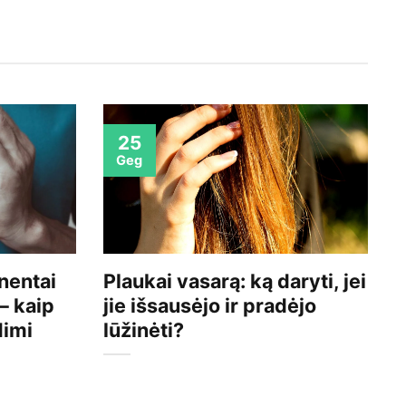
25
Geg
nentai
Plaukai vasarą: ką daryti, jei
G
 – kaip
jie išsausėjo ir pradėjo
a
dimi
lūžinėti?
k
s