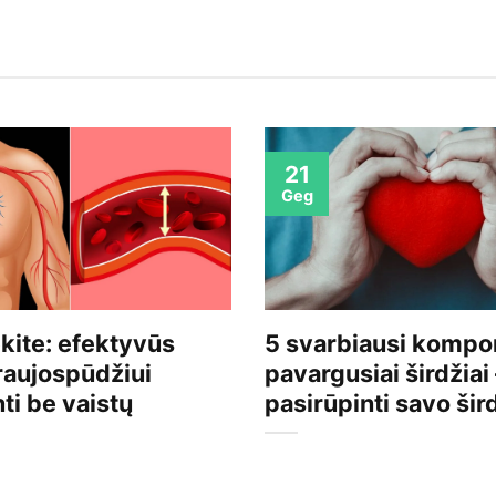
21
Geg
kite: efektyvūs
5 svarbiausi kompo
raujospūdžiui
pavargusiai širdžiai
ti be vaistų
pasirūpinti savo šir