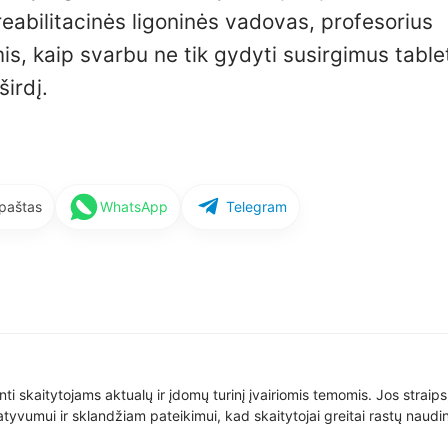
eabilitacinės ligoninės vadovas, profesorius
is, kaip svarbu ne tik gydyti susirgimus table
širdį.
 paštas
WhatsApp
Telegram
nti skaitytojams aktualų ir įdomų turinį įvairiomis temomis. Jos straip
yvumui ir sklandžiam pateikimui, kad skaitytojai greitai rastų naudin