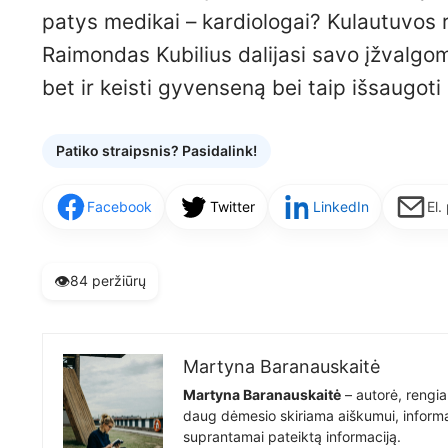
patys medikai – kardiologai? Kulautuvos r
Raimondas Kubilius dalijasi savo įžvalgom
bet ir keisti gyvenseną bei taip išsaugoti 
Patiko straipsnis? Pasidalink!
Facebook
Twitter
LinkedIn
El.
👁️
84 peržiūrų
Martyna Baranauskaitė
Martyna Baranauskaitė
– autorė, rengia
daug dėmesio skiriama aiškumui, informat
suprantamai pateiktą informaciją.