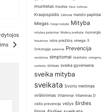
imunitetas
insultas
Kava
kofeinas
Kraujospūdis
maisto papildai
Lietuva
Mityba
Miegas
miego kokybė
nuovargis
Moterų sveikata
mitybos patarimai
ydytojos
omega-3
odos priežiūra
Nutukimas
rims
Prevencija
Onkologija
patarimai
simptomai
skaidulos
senėjimas
smegenų
sveika gyvensena
stresas
sveikata
sveika mityba
sveikata
Svorio metimas
virškinimas
Vitaminai
Vitaminas D
širdies
vėžys
vėžio prevencija
ligos
širdies sveikata