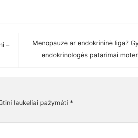
Menopauzė ar endokrininė liga? G
mi –
endokrinologės patarimai mote
ūtini laukeliai pažymėti
*