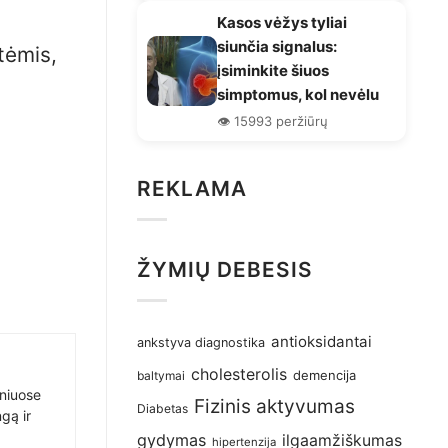
Kasos vėžys tyliai
siunčia signalus:
tėmis,
įsiminkite šiuos
simptomus, kol nevėlu
👁️ 15993 peržiūrų
REKLAMA
ŽYMIŲ DEBESIS
antioksidantai
ankstyva diagnostika
cholesterolis
demencija
baltymai
sniuose
Fizinis aktyvumas
Diabetas
gą ir
gydymas
ilgaamžiškumas
hipertenzija