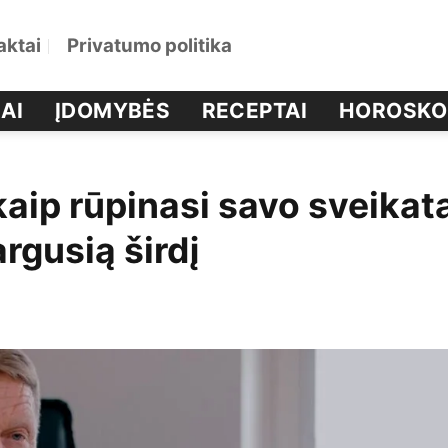
aktai
Privatumo politika
AI
ĮDOMYBĖS
RECEPTAI
HOROSKO
kaip rūpinasi savo sveikat
argusią širdį