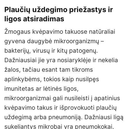
Plaučių uždegimo priežastys ir
ligos atsiradimas
Žmogaus kvėpavimo takuose natūraliai
gyvena daugybė mikroorganizmų –
bakterijų, virusų ir kitų patogenų.
Dažniausiai jie yra nosiaryklėje ir nekelia
žalos, tačiau esant tam tikroms
aplinkybėms, tokios kaip nusilpęs
imunitetas ar lėtinės ligos,
mikroorganizmai gali nusileisti į apatinius
kvėpavimo takus ir išprovokuoti plaučių
uždegimą arba pneumoniją. Dažniausi ligą
sukeliantys mikrobai yra pneumokokai,