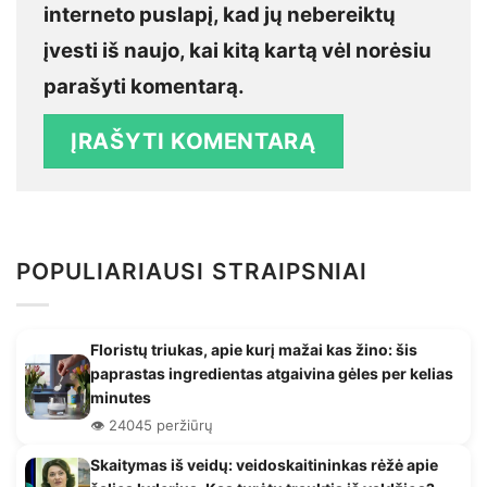
interneto puslapį, kad jų nebereiktų
įvesti iš naujo, kai kitą kartą vėl norėsiu
parašyti komentarą.
POPULIARIAUSI STRAIPSNIAI
Floristų triukas, apie kurį mažai kas žino: šis
paprastas ingredientas atgaivina gėles per kelias
minutes
👁️ 24045 peržiūrų
Skaitymas iš veidų: veidoskaitininkas rėžė apie