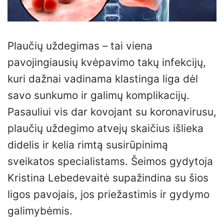
Plaučių uždegimas – tai viena
pavojingiausių kvėpavimo takų infekcijų,
kuri dažnai vadinama klastinga liga dėl
savo sunkumo ir galimų komplikacijų.
Pasauliui vis dar kovojant su koronavirusu,
plaučių uždegimo atvejų skaičius išlieka
didelis ir kelia rimtą susirūpinimą
sveikatos specialistams. Šeimos gydytoja
Kristina Lebedevaitė supažindina su šios
ligos pavojais, jos priežastimis ir gydymo
galimybėmis.