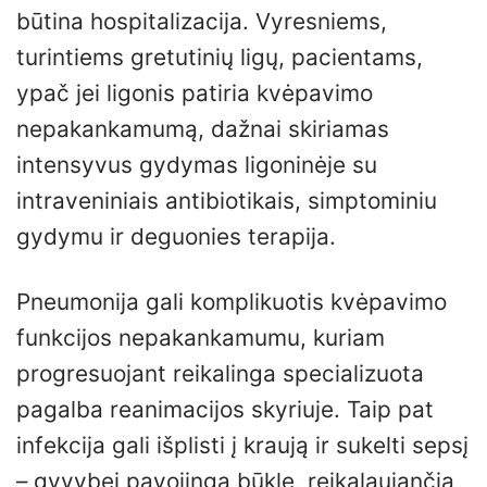
būtina hospitalizacija. Vyresniems,
turintiems gretutinių ligų, pacientams,
ypač jei ligonis patiria kvėpavimo
nepakankamumą, dažnai skiriamas
intensyvus gydymas ligoninėje su
intraveniniais antibiotikais, simptominiu
gydymu ir deguonies terapija.
Pneumonija gali komplikuotis kvėpavimo
funkcijos nepakankamumu, kuriam
progresuojant reikalinga specializuota
pagalba reanimacijos skyriuje. Taip pat
infekcija gali išplisti į kraują ir sukelti sepsį
– gyvybei pavojingą būklę, reikalaujančią