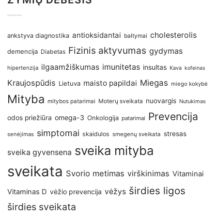
antioksidantai
cholesterolis
ankstyva diagnostika
baltymai
Fizinis aktyvumas
gydymas
demencija
Diabetas
imunitetas
ilgaamžiškumas
insultas
hipertenzija
Kava
kofeinas
Kraujospūdis
Miegas
maisto papildai
Lietuva
miego kokybė
Mityba
nuovargis
Moterų sveikata
mitybos patarimai
Nutukimas
Prevencija
omega-3
odos priežiūra
Onkologija
patarimai
simptomai
stresas
skaidulos
senėjimas
smegenų sveikata
sveika mityba
sveika gyvensena
sveikata
Svorio metimas
virškinimas
Vitaminai
širdies ligos
vėžys
Vitaminas D
vėžio prevencija
širdies sveikata