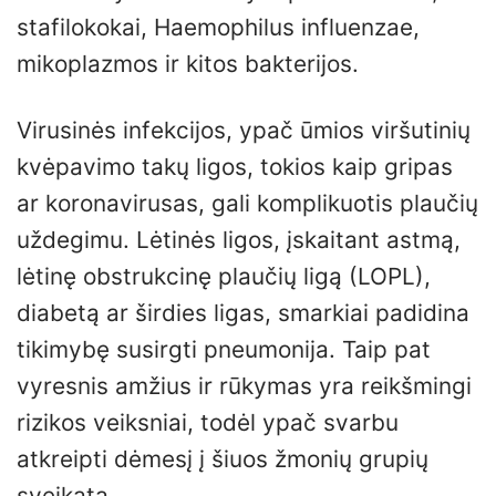
stafilokokai, Haemophilus influenzae,
mikoplazmos ir kitos bakterijos.
Virusinės infekcijos, ypač ūmios viršutinių
kvėpavimo takų ligos, tokios kaip gripas
ar koronavirusas, gali komplikuotis plaučių
uždegimu. Lėtinės ligos, įskaitant astmą,
lėtinę obstrukcinę plaučių ligą (LOPL),
diabetą ar širdies ligas, smarkiai padidina
tikimybę susirgti pneumonija. Taip pat
vyresnis amžius ir rūkymas yra reikšmingi
rizikos veiksniai, todėl ypač svarbu
atkreipti dėmesį į šiuos žmonių grupių
sveikatą.