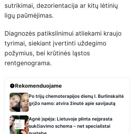
sutrikimai, dezorientacija ar kitų lėtinių
ligų paūmėjimas.
Diagnozės patikslinimui atliekami kraujo
tyrimai, siekiant įvertinti uždegimo
požymius, bei krūtinės ląstos
rentgenograma.
Rekomenduojame
Po trijų chemoterapijos dienų I. Burlinskaitė
grįžo namo: atvira žinutė apie savijautą
Agnė įspėja: Lietuvoje plinta neįprasta
sukčiavimo schema – net specialistai
nustebę