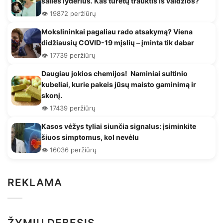
šalies lyderius. Kas turėtų trauktis iš valdžios?
👁️ 19872 peržiūrų
Mokslininkai pagaliau rado atsakymą? Viena
didžiausių COVID-19 mįslių – įminta tik dabar
👁️ 17739 peržiūrų
Daugiau jokios chemijos! Naminiai sultinio
kubeliai, kurie pakeis jūsų maisto gaminimą ir
skonį.
👁️ 17439 peržiūrų
Kasos vėžys tyliai siunčia signalus: įsiminkite
šiuos simptomus, kol nevėlu
👁️ 16036 peržiūrų
REKLAMA
ŽYMIŲ DEBESIS