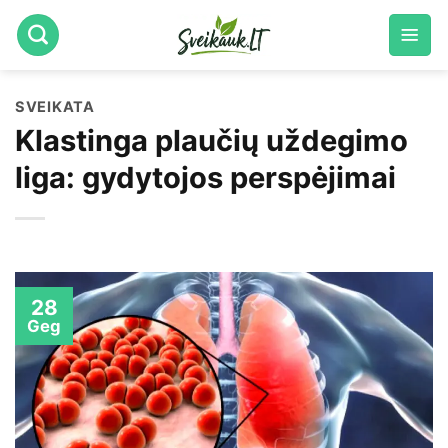
Skip
to
content
SVEIKATA
Klastinga plaučių uždegimo
liga: gydytojos perspėjimai
28
Geg