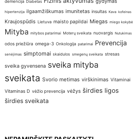
Fizinis aktyvumas
gydymas
demencija
Diabetas
imunitetas
ilgaamžiškumas
insultas
hipertenzija
Kava
kofeinas
Kraujospūdis
Miegas
maisto papildai
Lietuva
miego kokybė
Mityba
nuovargis
Moterų sveikata
mitybos patarimai
Nutukimas
Prevencija
omega-3
odos priežiūra
Onkologija
patarimai
simptomai
stresas
skaidulos
senėjimas
smegenų sveikata
sveika mityba
sveika gyvensena
sveikata
Svorio metimas
virškinimas
Vitaminai
širdies ligos
vėžys
Vitaminas D
vėžio prevencija
širdies sveikata