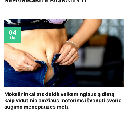
NEPAMIRŠKITE PASKAITYTI
04
Lie
Mokslininkai atskleidė veiksmingiausią dietą:
kaip vidutinio amžiaus moterims išvengti svorio
augimo menopauzės metu