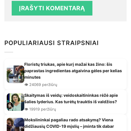
POPULIARIAUSI STRAIPSNIAI
Floristų triukas, apie kurį mažai kas žino: šis
paprastas ingredientas atgaivina gėles per kelias
minutes
👁️ 24069 peržiūrų
Skaitymas iš veidų: veidoskaitininkas rėžė apie
šalies lyderius. Kas turėtų trauktis iš valdžios?
👁️ 19919 peržiūrų
Mokslininkai pagaliau rado atsakymą? Viena
didžiausių COVID-19 mįslių – įminta tik dabar