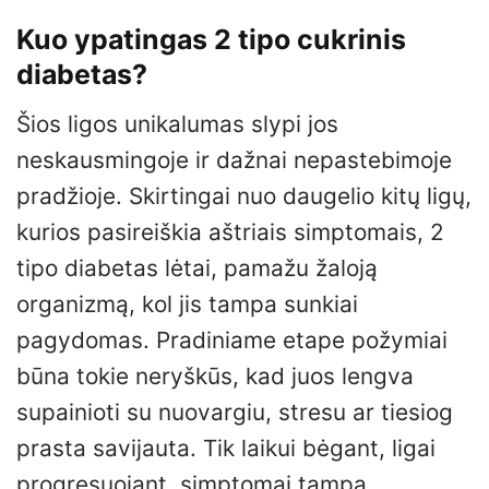
Kuo ypatingas 2 tipo cukrinis
diabetas?
Šios ligos unikalumas slypi jos
neskausmingoje ir dažnai nepastebimoje
pradžioje. Skirtingai nuo daugelio kitų ligų,
kurios pasireiškia aštriais simptomais, 2
tipo diabetas lėtai, pamažu žaloją
organizmą, kol jis tampa sunkiai
pagydomas. Pradiniame etape požymiai
būna tokie neryškūs, kad juos lengva
supainioti su nuovargiu, stresu ar tiesiog
prasta savijauta. Tik laikui bėgant, ligai
progresuojant, simptomai tampa