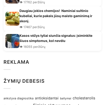
👁️ 17762 peržiūrų
Daugiau jokios chemijos! Naminiai sultinio
kubeliai, kurie pakeis jūsų maisto gaminimą ir
skonį.
👁️ 17467 peržiūrų
Kasos vėžys tyliai siunčia signalus: įsiminkite
šiuos simptomus, kol nevėlu
👁️ 16055 peržiūrų
REKLAMA
ŽYMIŲ DEBESIS
antioksidantai
cholesterolis
ankstyva diagnostika
baltymai