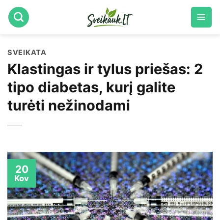
Skip
to
content
SVEIKATA
Klastingas ir tylus priešas: 2
tipo diabetas, kurį galite
turėti nežinodami
20
Kov