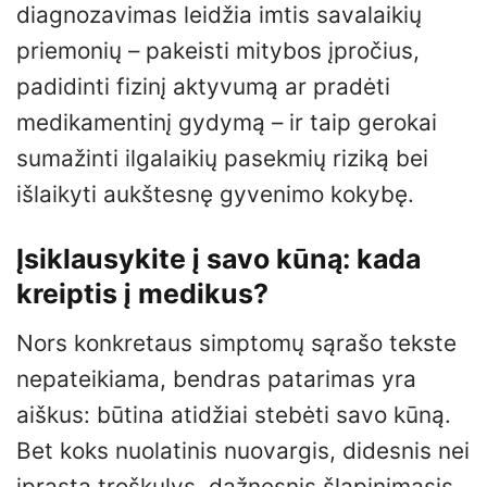
diagnozavimas leidžia imtis savalaikių
priemonių – pakeisti mitybos įpročius,
padidinti fizinį aktyvumą ar pradėti
medikamentinį gydymą – ir taip gerokai
sumažinti ilgalaikių pasekmių riziką bei
išlaikyti aukštesnę gyvenimo kokybę.
Įsiklausykite į savo kūną: kada
kreiptis į medikus?
Nors konkretaus simptomų sąrašo tekste
nepateikiama, bendras patarimas yra
aiškus: būtina atidžiai stebėti savo kūną.
Bet koks nuolatinis nuovargis, didesnis nei
įprasta troškulys, dažnesnis šlapinimasis,