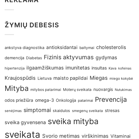
ŽYMIŲ DEBESIS
antioksidantai
cholesterolis
ankstyva diagnostika
baltymai
Fizinis aktyvumas
gydymas
demencija
Diabetas
imunitetas
ilgaamžiškumas
insultas
hipertenzija
Kava
kofeinas
Kraujospūdis
Miegas
maisto papildai
Lietuva
miego kokybė
Mityba
nuovargis
Moterų sveikata
mitybos patarimai
Nutukimas
Prevencija
omega-3
odos priežiūra
Onkologija
patarimai
simptomai
stresas
skaidulos
senėjimas
smegenų sveikata
sveika mityba
sveika gyvensena
sveikata
Svorio metimas
virškinimas
Vitaminai