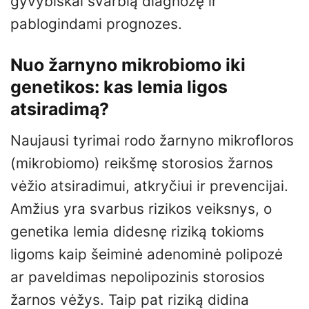
gyvybiškai svarbią diagnozę ir
pablogindami prognozes.
Nuo žarnyno mikrobiomo iki
genetikos: kas lemia ligos
atsiradimą?
Naujausi tyrimai rodo žarnyno mikrofloros
(mikrobiomo) reikšmę storosios žarnos
vėžio atsiradimui, atkryčiui ir prevencijai.
Amžius yra svarbus rizikos veiksnys, o
genetika lemia didesnę riziką tokioms
ligoms kaip šeiminė adenominė polipozė
ar paveldimas nepolipozinis storosios
žarnos vėžys. Taip pat riziką didina