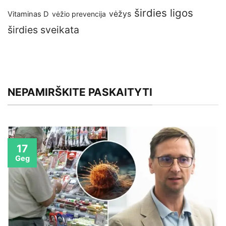
širdies ligos
vėžys
Vitaminas D
vėžio prevencija
širdies sveikata
NEPAMIRŠKITE PASKAITYTI
17
Geg