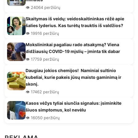
👁️ 24064 peržiūrų
Skaitymas iš veidų: veidoskaitininkas rėžė apie
šalies lyderius. Kas turėtų trauktis iš valdžios?
👁️ 19916 peržiūrų
Mokslininkai pagaliau rado atsakymą? Viena
didžiausių COVID-19 mįslių – įminta tik dabar
👁️ 17759 peržiūrų
Daugiau jokios chemijos! Naminiai sultinio
kubeliai, kurie pakeis jūsų maisto gaminimą ir
skonį.
👁️ 17462 peržiūrų
Kasos vėžys tyliai siunčia signalus: įsiminkite
šiuos simptomus, kol nevėlu
👁️ 16050 peržiūrų
REKLAMA