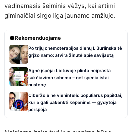
vadinamasis šeiminis vėžys, kai artimi
giminaičiai sirgo liga jauname amžiuje.
Rekomenduojame
Po trijų chemoterapijos dienų I. Burlinskaitė
grįžo namo: atvira žinutė apie savijautą
Agnė įspėja: Lietuvoje plinta neįprasta
sukčiavimo schema – net specialistai
nustebę
Ciberžolė ne vienintelė: populiarūs papildai,
kurie gali pakenkti kepenims — gydytoja
perspėja