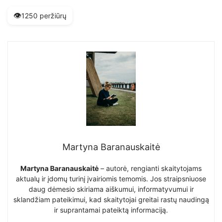
👁️
1250 peržiūrų
Martyna Baranauskaitė
Martyna Baranauskaitė
– autorė, rengianti skaitytojams
aktualų ir įdomų turinį įvairiomis temomis. Jos straipsniuose
daug dėmesio skiriama aiškumui, informatyvumui ir
sklandžiam pateikimui, kad skaitytojai greitai rastų naudingą
ir suprantamai pateiktą informaciją.