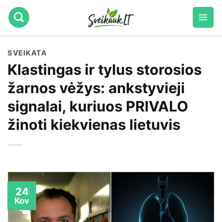
Skip
to
content
SVEIKATA
Klastingas ir tylus storosios
žarnos vėžys: ankstyvieji
signalai, kuriuos PRIVALO
žinoti kiekvienas lietuvis
24
Kov