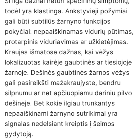
Ši liga dažnai neturi specifinių simptomų,
todėl yra klastinga. Ankstyvieji požymiai
gali būti subtilūs žarnyno funkcijos
pokyčiai: nepaaiškinamas vidurių pūtimas,
protarpinis viduriavimas ar užkietėjimas.
Kraujas išmatose dažnas, kai vėžys
lokalizuotas kairėje gaubtinės ar tiesiojoje
žarnoje. Dešinės gaubtinės žarnos vėžys
gali pasireikšti mažakraujyste, bendru
silpnumu ar net apčiuopiamu dariniu pilvo
dešinėje. Bet kokie ilgiau trunkantys
nepaaiškinami žarnyno sutrikimai yra
signalas nedelsiant kreiptis į šeimos
gydytoją.