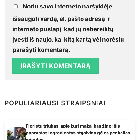
Noriu savo interneto naršyklėje
išsaugoti vardą, el. pašto adresą ir
interneto puslapį, kad jų nebereiktų
įvesti iš naujo, kai kitą kartą vėl norėsiu
parašyti komentarą.
POPULIARIAUSI STRAIPSNIAI
Floristų triukas, apie kurį mažai kas žino: šis
paprastas ingredientas atgaivina gėles per kelias
minutes