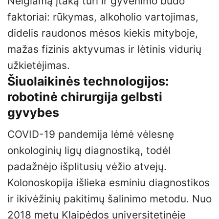
Neigiamą įtaką turi ir gyvenimo būdo
faktoriai: rūkymas, alkoholio vartojimas,
didelis raudonos mėsos kiekis mityboje,
mažas fizinis aktyvumas ir lėtinis vidurių
užkietėjimas.
Šiuolaikinės technologijos:
robotinė chirurgija gelbsti
gyvybes
COVID-19 pandemija lėmė vėlesnę
onkologinių ligų diagnostiką, todėl
padažnėjo išplitusių vėžio atvejų.
Kolonoskopija išlieka esminiu diagnostikos
ir ikivėžinių pakitimų šalinimo metodu. Nuo
2018 metų Klaipėdos universitetinėje