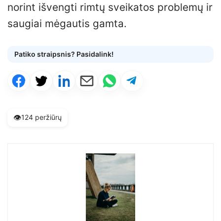
norint išvengti rimtų sveikatos problemų ir
saugiai mėgautis gamta.
Patiko straipsnis? Pasidalink!
👁️
124 peržiūrų