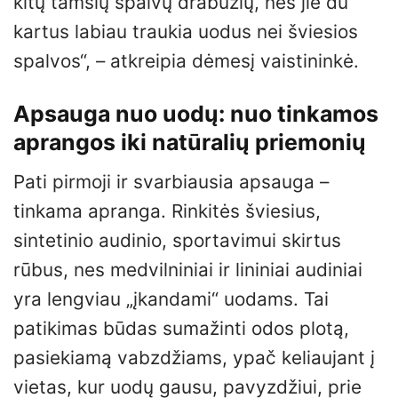
kitų tamsių spalvų drabužių, nes jie du
kartus labiau traukia uodus nei šviesios
spalvos“, – atkreipia dėmesį vaistininkė.
Apsauga nuo uodų: nuo tinkamos
aprangos iki natūralių priemonių
Pati pirmoji ir svarbiausia apsauga –
tinkama apranga. Rinkitės šviesius,
sintetinio audinio, sportavimui skirtus
rūbus, nes medvilniniai ir lininiai audiniai
yra lengviau „įkandami“ uodams. Tai
patikimas būdas sumažinti odos plotą,
pasiekiamą vabzdžiams, ypač keliaujant į
vietas, kur uodų gausu, pavyzdžiui, prie