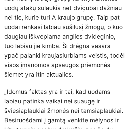
uodų atakų sulaukia net dvigubai dažniau
nei tie, kurie turi A kraujo grupę. Taip pat
uodai renkasi labiau sušilusį žmogų, o kuo
daugiau iškvepiama anglies dvideginio,
tuo labiau jie kimba. Ši drėgna vasara
ypač palanki kraujasiurbiams veistis, todėl
visos įmanomos apsaugos priemonės
šiemet yra itin aktualios.
„Įdomus faktas yra ir tai, kad uodams
labiau patinka vaikai nei suaugę ir
šviesiaplaukiai žmonės nei tamsiaplaukiai.
Besiruošdami į gamtą venkite mėlynos ir