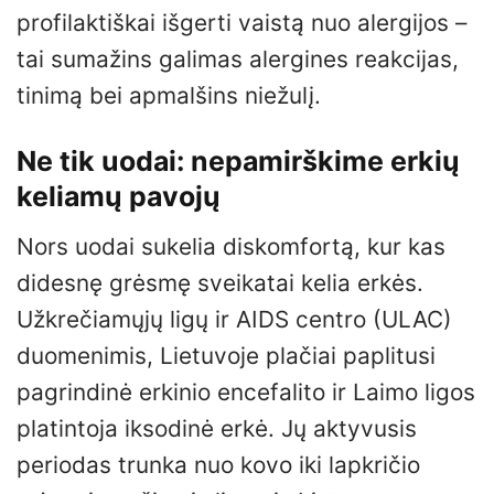
profilaktiškai išgerti vaistą nuo alergijos –
tai sumažins galimas alergines reakcijas,
tinimą bei apmalšins niežulį.
Ne tik uodai: nepamirškime erkių
keliamų pavojų
Nors uodai sukelia diskomfortą, kur kas
didesnę grėsmę sveikatai kelia erkės.
Užkrečiamųjų ligų ir AIDS centro (ULAC)
duomenimis, Lietuvoje plačiai paplitusi
pagrindinė erkinio encefalito ir Laimo ligos
platintoja iksodinė erkė. Jų aktyvusis
periodas trunka nuo kovo iki lapkričio