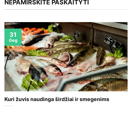
NEPAMIRŠKITE PASKAITYTI
31
Geg
Kuri žuvis naudinga širdžiai ir smegenims