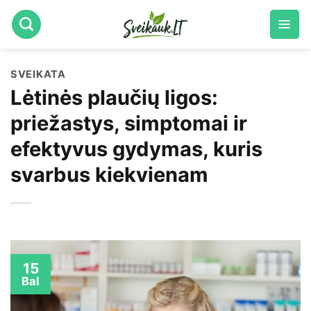
Skip
to
content
SVEIKATA
Lėtinės plaučių ligos:
priežastys, simptomai ir
efektyvus gydymas, kuris
svarbus kiekvienam
15
Bal