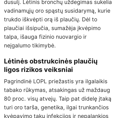
dusulį. Lėtinis bronchų uždegimas sukelia
vadinamųjų oro spąstų susidarymą, kurie
trukdo iškvėpti orą iš plaučių. Dėl to
plaučiai išsipučia, sumažėja įkvėpimo
talpa, išauga fizinio nuovargio ir
neįgalumo tikimybė.
Lėtinės obstrukcinės plaučių
ligos rizikos veiksniai
Pagrindinė LOPL priežastis yra ilgalaikis
tabako rūkymas, atsakingas už maždaug
80 proc. visų atvejų. Taip pat didelę įtaką
turi oro tarša, genetika, ilgai trunkančios
kvėpavimo takų infekcijos ir nepalankios