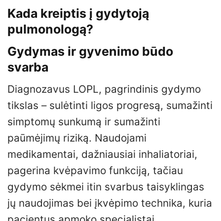
Kada kreiptis į gydytoją
pulmonologą?
Gydymas ir gyvenimo būdo
svarba
Diagnozavus LOPL, pagrindinis gydymo
tikslas – sulėtinti ligos progresą, sumažinti
simptomų sunkumą ir sumažinti
paūmėjimų riziką. Naudojami
medikamentai, dažniausiai inhaliatoriai,
pagerina kvėpavimo funkciją, tačiau
gydymo sėkmei itin svarbus taisyklingas
jų naudojimas bei įkvėpimo technika, kuria
pacientus apmoko specialistai.