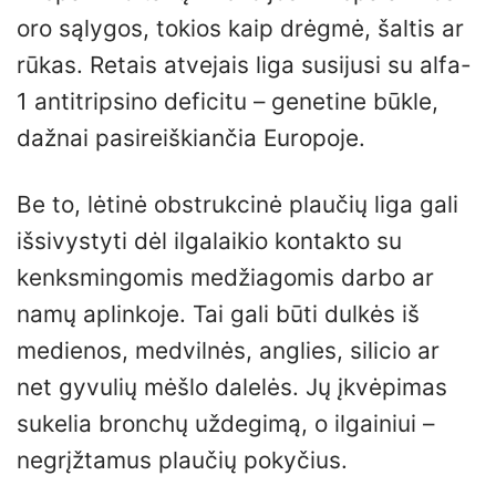
oro sąlygos, tokios kaip drėgmė, šaltis ar
rūkas. Retais atvejais liga susijusi su alfa-
1 antitripsino deficitu – genetine būkle,
dažnai pasireiškiančia Europoje.
Be to, lėtinė obstrukcinė plaučių liga gali
išsivystyti dėl ilgalaikio kontakto su
kenksmingomis medžiagomis darbo ar
namų aplinkoje. Tai gali būti dulkės iš
medienos, medvilnės, anglies, silicio ar
net gyvulių mėšlo dalelės. Jų įkvėpimas
sukelia bronchų uždegimą, o ilgainiui –
negrįžtamus plaučių pokyčius.