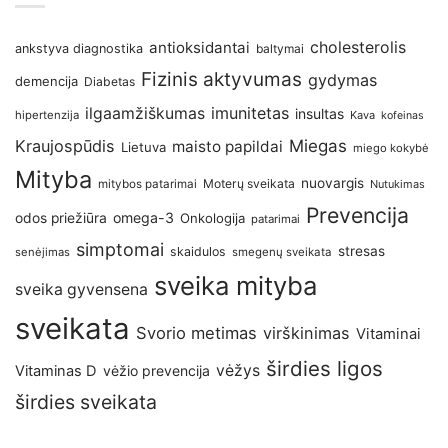
antioksidantai
cholesterolis
ankstyva diagnostika
baltymai
Fizinis aktyvumas
gydymas
demencija
Diabetas
imunitetas
ilgaamžiškumas
insultas
hipertenzija
Kava
kofeinas
Kraujospūdis
Miegas
maisto papildai
Lietuva
miego kokybė
Mityba
nuovargis
Moterų sveikata
mitybos patarimai
Nutukimas
Prevencija
omega-3
odos priežiūra
Onkologija
patarimai
simptomai
stresas
skaidulos
senėjimas
smegenų sveikata
sveika mityba
sveika gyvensena
sveikata
Svorio metimas
virškinimas
Vitaminai
širdies ligos
vėžys
Vitaminas D
vėžio prevencija
širdies sveikata