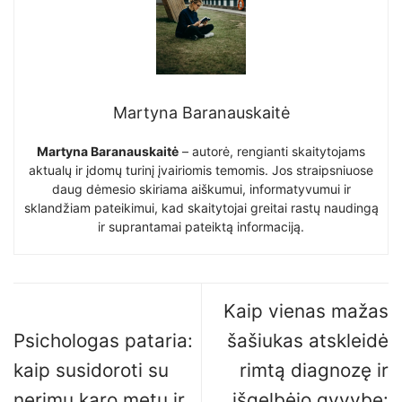
Martyna Baranauskaitė
Martyna Baranauskaitė
– autorė, rengianti skaitytojams
aktualų ir įdomų turinį įvairiomis temomis. Jos straipsniuose
daug dėmesio skiriama aiškumui, informatyvumui ir
sklandžiam pateikimui, kad skaitytojai greitai rastų naudingą
ir suprantamai pateiktą informaciją.
Kaip vienas mažas
Psichologas pataria:
šašiukas atskleidė
kaip susidoroti su
rimtą diagnozę ir
nerimu karo metu ir
išgelbėjo gyvybę: