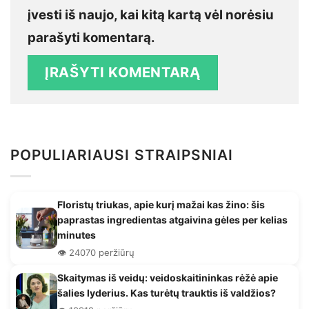
įvesti iš naujo, kai kitą kartą vėl norėsiu
parašyti komentarą.
POPULIARIAUSI STRAIPSNIAI
Floristų triukas, apie kurį mažai kas žino: šis
paprastas ingredientas atgaivina gėles per kelias
minutes
👁️ 24070 peržiūrų
Skaitymas iš veidų: veidoskaitininkas rėžė apie
šalies lyderius. Kas turėtų trauktis iš valdžios?