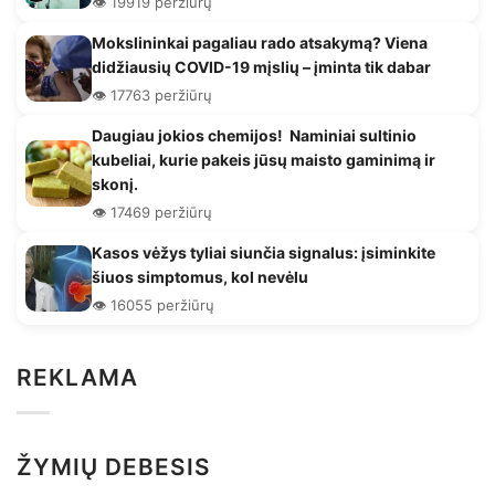
👁️ 19919 peržiūrų
Mokslininkai pagaliau rado atsakymą? Viena
didžiausių COVID-19 mįslių – įminta tik dabar
👁️ 17763 peržiūrų
Daugiau jokios chemijos! Naminiai sultinio
kubeliai, kurie pakeis jūsų maisto gaminimą ir
skonį.
👁️ 17469 peržiūrų
Kasos vėžys tyliai siunčia signalus: įsiminkite
šiuos simptomus, kol nevėlu
👁️ 16055 peržiūrų
REKLAMA
ŽYMIŲ DEBESIS