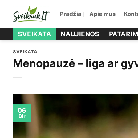
Skip
Pradžia
Apie mus
Kont
to
content
SVEIKATA
NAUJIENOS
PATARIM
SVEIKATA
Menopauzė – liga ar g
06
Bir