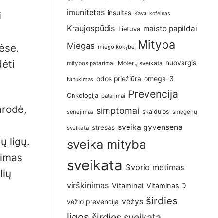
imunitetas
insultas
i
Kava
kofeinas
Kraujospūdis
maisto papildai
Lietuva
Mityba
Miegas
ėse.
miego kokybė
dėti
nuovargis
Moterų sveikata
mitybos patarimai
omega-3
odos priežiūra
Nutukimas
Prevencija
Onkologija
patarimai
arodė,
simptomai
skaidulos
senėjimas
smegenų
sveika gyvensena
stresas
sveikata
 ligų.
sveika mityba
limas
sveikata
Svorio metimas
lių
virškinimas
Vitaminai
Vitaminas D
širdies
vėžys
vėžio prevencija
ligos
širdies sveikata