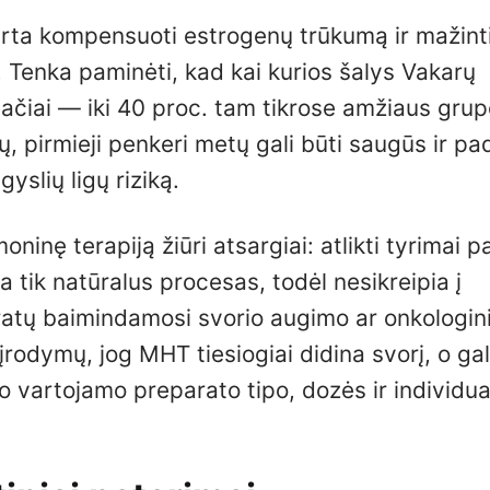
rta kompensuoti estrogenų trūkumą ir mažint
 Tenka paminėti, kad kai kurios šalys Vakarų
ačiai — iki 40 proc. tam tikrose amžiaus grup
ų, pirmieji penkeri metų gali būti saugūs ir pa
yslių ligų riziką.
ninę terapiją žiūri atsargiai: atlikti tyrimai p
tik natūralus procesas, todėl nesikreipia į
atų baimindamosi svorio augimo ar onkologinių
ų įrodymų, jog MHT tiesiogiai didina svorį, o ga
o vartojamo preparato tipo, dozės ir individua