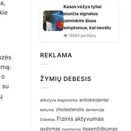
a,
Kasos vėžys tyliai
kie
siunčia signalus:
įsiminkite šiuos
simptomus, kol nevėlu
👁️ 15993 peržiūrų
REKLAMA
uzės
temą:
 o
ŽYMIŲ DEBESIS
 su
ų
antioksidantai
ankstyva diagnostika
cholesterolis
demencija
baltymai
Fizinis aktyvumas
Diabetas
gydymas
ilgaamžiškumas
hipertenzija