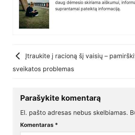
daug dėmesio skiriama aiškumui, informat
suprantamai pateiktą informaciją.
Įtraukite į racioną šį vaisių – pamirški
sveikatos problemas
Parašykite komentarą
El. pašto adresas nebus skelbiamas.
B
Komentaras
*