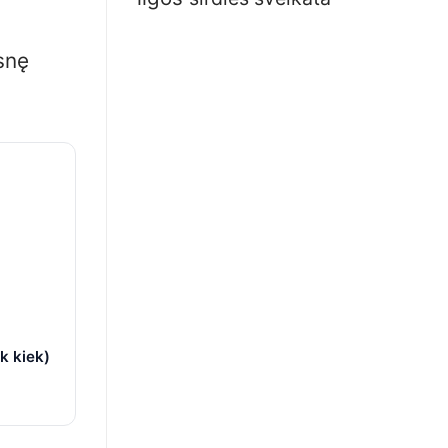
snę
k kiek)