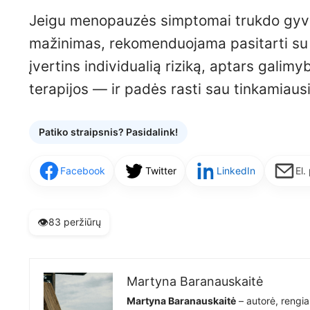
Jeigu menopauzės simptomai trukdo gyventi
mažinimas, rekomenduojama pasitarti su 
įvertins individualią riziką, aptars gali
terapijos — ir padės rasti sau tinkamiau
Patiko straipsnis? Pasidalink!
Facebook
Twitter
LinkedIn
El.
👁️
83 peržiūrų
Martyna Baranauskaitė
Martyna Baranauskaitė
– autorė, rengia