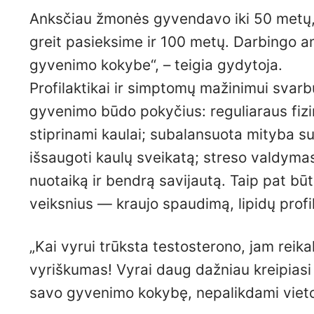
Anksčiau žmonės gyvendavo iki 50 metų,
greit pasieksime ir 100 metų. Darbingo am
gyvenimo kokybe“, – teigia gydytoja.
Profilaktikai ir simptomų mažinimui svarbu
gyvenimo būdo pokyčius: reguliaraus fizin
stiprinami kaulai; subalansuota mityba s
išsaugoti kaulų sveikatą; streso valdyma
nuotaiką ir bendrą savijautą. Taip pat būti
veiksnius — kraujo spaudimą, lipidų profilį
„Kai vyrui trūksta testosterono, jam rei
vyriškumas! Vyrai daug dažniau kreipiasi į
savo gyvenimo kokybę, nepalikdami vieto