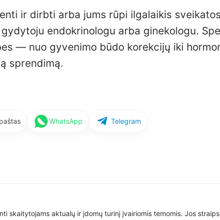
 ir dirbti arba jums rūpi ilgalaikis sveikatos
gydytoju endokrinologu arba ginekologu. Spec
mybes — nuo gyvenimo būdo korekcijų iki hormo
sią sprendimą.
 paštas
WhatsApp
Telegram
nti skaitytojams aktualų ir įdomų turinį įvairiomis temomis. Jos straip