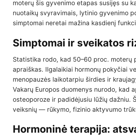
moterų šis gyvenimo etapas susijęs su k
nuotaikų svyravimais, lytinio gyvenimo po
simptomai neretai mažina kasdienį funkc
Simptomai ir sveikatos ri
Statistika rodo, kad 50–60 proc. moterų 
apraiškas. Ilgalaikiai hormonų pokyčiai vei
menopauzės laikotarpiu širdies ir kraujagy
Vakarų Europos duomenys nurodo, kad ap
osteoporoze ir padidėjusiu lūžių dažniu. Š
veiksnių — rūkymo, fizinio aktyvumo trū
Hormoninė terapija: atsv