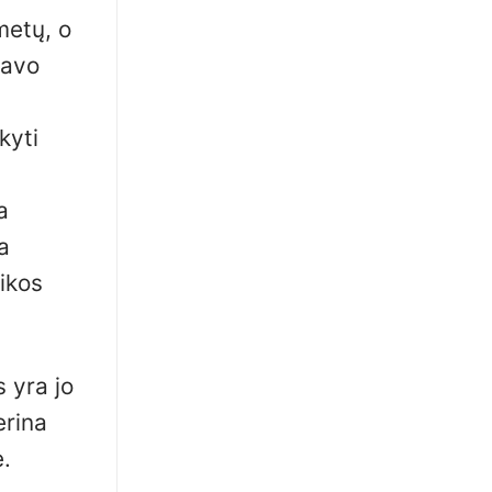
metų, o
savo
kyti
a
a
zikos
 yra jo
erina
.