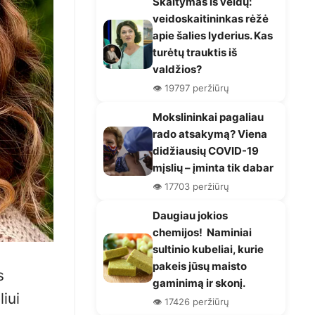
Skaitymas iš veidų:
veidoskaitininkas rėžė
apie šalies lyderius. Kas
turėtų trauktis iš
valdžios?
👁️ 19797 peržiūrų
Mokslininkai pagaliau
rado atsakymą? Viena
didžiausių COVID-19
mįslių – įminta tik dabar
👁️ 17703 peržiūrų
Daugiau jokios
chemijos! Naminiai
sultinio kubeliai, kurie
pakeis jūsų maisto
s
gaminimą ir skonį.
iui
👁️ 17426 peržiūrų