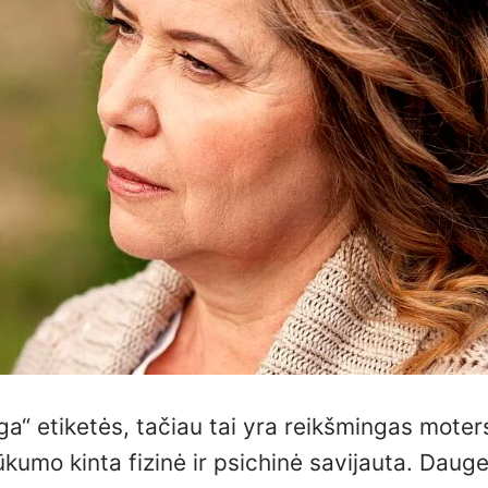
ga“ etiketės, tačiau tai yra reikšmingas moter
kumo kinta fizinė ir psichinė savijauta. Daugel