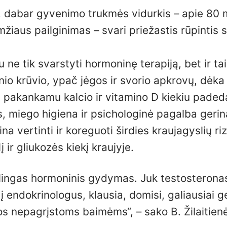
 dabar gyvenimo trukmės vidurkis – apie 80 
žiaus pailginimas – svari priežastis rūpintis 
 ne tik svarstyti hormoninę terapiją, bet ir tai
io krūvio, ypač jėgos ir svorio apkrovų, dėka
u pakankamu kalcio ir vitamino D kiekiu paded
s, miego higiena ir psichologinė pagalba gerin
na vertinti ir koreguoti širdies kraujagyslių ri
 ir gliukozės kiekį kraujyje.
kalingas hormoninis gydymas. Juk testosteronas
 endokrinologus, klausia, domisi, galiausiai g
s nepagrįstoms baimėms“, – sako B. Žilaitienė