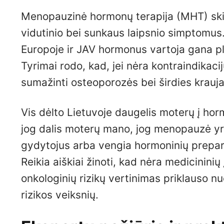
Menopauzinė hormonų terapija (MHT) ski
vidutinio bei sunkaus laipsnio simptomus.
Europoje ir JAV hormonus vartoja gana pl
Tyrimai rodo, kad, jei nėra kontraindikacij
sumažinti osteoporozės bei širdies kraujag
Vis dėlto Lietuvoje daugelis moterų į hormo
jog dalis moterų mano, jog menopauzė yra 
gydytojus arba vengia hormoninių prepar
Reikia aiškiai žinoti, kad nėra medicinini
onkologinių rizikų vertinimas priklauso nu
rizikos veiksnių.