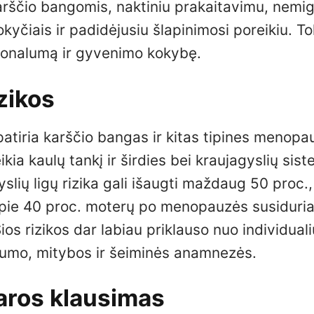
arščio bangomis, naktiniu prakaitavimu, nemig
kyčiais ir padidėjusiu šlapinimosi poreikiu. To
ionalumą ir gyvenimo kokybę.
zikos
patiria karščio bangas ir kitas tipines menopa
kia kaulų tankį ir širdies bei kraujagyslių sis
slių ligų rizika gali išaugti maždaug 50 proc.,
ie 40 proc. moterų po menopauzės susiduria
ios rizikos dar labiau priklauso nuo individuali
kumo, mitybos ir šeiminės anamnezės.
aros klausimas