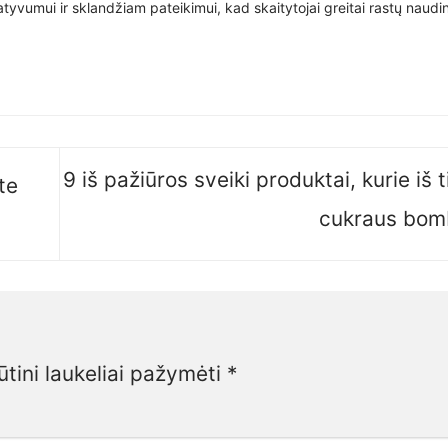
yvumui ir sklandžiam pateikimui, kad skaitytojai greitai rastų naudin
9 iš pažiūros sveiki produktai, kurie iš 
te
cukraus bo
ūtini laukeliai pažymėti
*