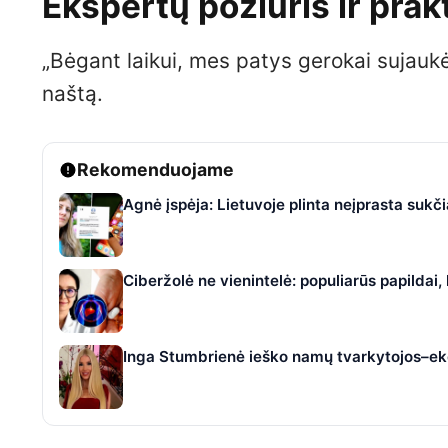
Ekspertų požiūris ir prakt
„Bėgant laikui, mes patys gerokai sujau
naštą.
Rekomenduojame
Agnė įspėja: Lietuvoje plinta neįprasta suk
Ciberžolė ne vienintelė: populiarūs papildai
Inga Stumbrienė ieško namų tvarkytojos–eko