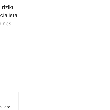
 rizikų
ialistai
ninės
sniuose