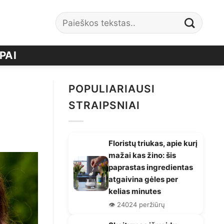
PAI
POPULIARIAUSI
STRAIPSNIAI
Floristų triukas, apie kurį
mažai kas žino: šis
paprastas ingredientas
atgaivina gėles per
kelias minutes
👁️ 24024 peržiūrų