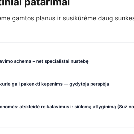
iniai patarimai
kėme gamtos planus ir susikūrėme daug sunke
čiavimo schema – net specialistai nustebę
, kurie gali pakenkti kepenims — gydytoja perspėja
nomės: atskleidė reikalavimus ir siūlomą atlyginimą (Sužino