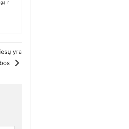
gą ir
tiesų yra
mbos