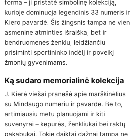
forma – ji pristatė simbolinę kolekciją,
kurioje dominuoja legendinis 33 numeris ir
Kiero pavardė. Šis žingsnis tampa ne vien
asmenine atminties išraiška, bet ir
bendruomenės ženklu, leidžiančiu
prisiminti sportininko indėlį ir poveikį
žmonių gyvenimams.
Ką sudaro memorialinė kolekcija
J. Kierė viešai pranešė apie marškinėlius
su Mindaugo numeriu ir pavarde. Be to,
artimiausiu metu planuojami ir kiti
suvenyrai – kepurės, ženkliukai bei raktų
pakabukai. Tokie daiktai dažnai tampa ne