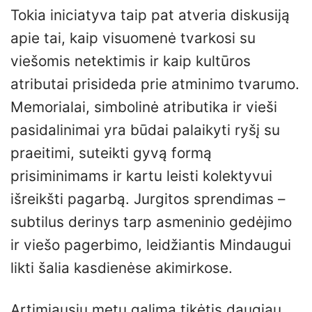
Tokia iniciatyva taip pat atveria diskusiją
apie tai, kaip visuomenė tvarkosi su
viešomis netektimis ir kaip kultūros
atributai prisideda prie atminimo tvarumo.
Memorialai, simbolinė atributika ir vieši
pasidalinimai yra būdai palaikyti ryšį su
praeitimi, suteikti gyvą formą
prisiminimams ir kartu leisti kolektyvui
išreikšti pagarbą. Jurgitos sprendimas –
subtilus derinys tarp asmeninio gedėjimo
ir viešo pagerbimo, leidžiantis Mindaugui
likti šalia kasdienėse akimirkose.
Artimiausiu metu galima tikėtis daugiau