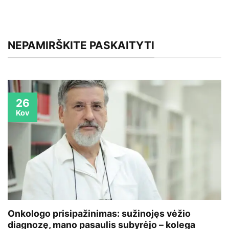
NEPAMIRŠKITE PASKAITYTI
26
Kov
Onkologo prisipažinimas: sužinojęs vėžio
diagnozę, mano pasaulis subyrėjo – kolega