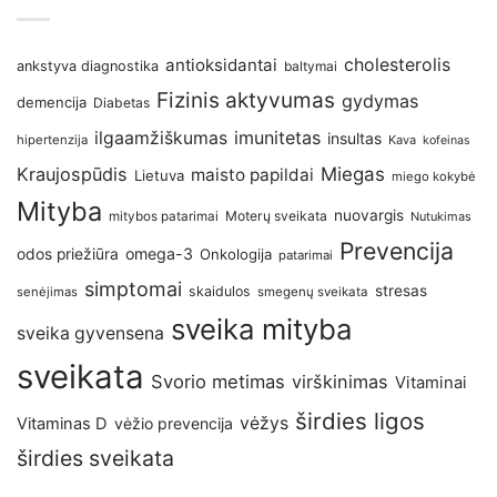
antioksidantai
cholesterolis
ankstyva diagnostika
baltymai
Fizinis aktyvumas
gydymas
demencija
Diabetas
imunitetas
ilgaamžiškumas
insultas
hipertenzija
Kava
kofeinas
Kraujospūdis
Miegas
maisto papildai
Lietuva
miego kokybė
Mityba
nuovargis
Moterų sveikata
mitybos patarimai
Nutukimas
Prevencija
omega-3
odos priežiūra
Onkologija
patarimai
simptomai
stresas
skaidulos
senėjimas
smegenų sveikata
sveika mityba
sveika gyvensena
sveikata
Svorio metimas
virškinimas
Vitaminai
širdies ligos
vėžys
Vitaminas D
vėžio prevencija
širdies sveikata