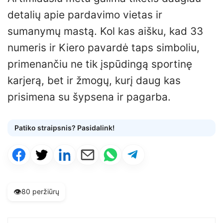
detalių apie pardavimo vietas ir
sumanymų mastą. Kol kas aišku, kad 33
numeris ir Kiero pavardė taps simboliu,
primenančiu ne tik įspūdingą sportinę
karjerą, bet ir žmogų, kurį daug kas
prisimena su šypsena ir pagarba.
Patiko straipsnis? Pasidalink!
👁️
80 peržiūrų