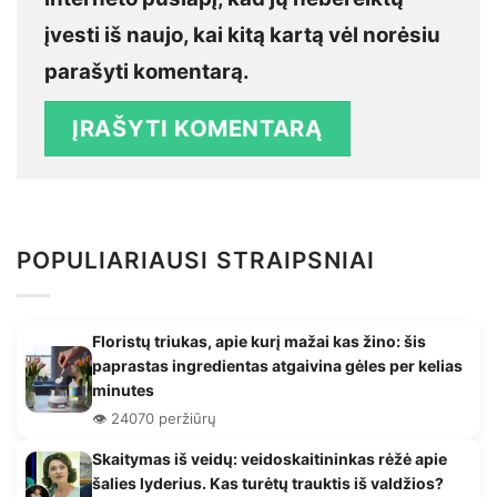
įvesti iš naujo, kai kitą kartą vėl norėsiu
parašyti komentarą.
POPULIARIAUSI STRAIPSNIAI
Floristų triukas, apie kurį mažai kas žino: šis
paprastas ingredientas atgaivina gėles per kelias
minutes
👁️ 24070 peržiūrų
Skaitymas iš veidų: veidoskaitininkas rėžė apie
šalies lyderius. Kas turėtų trauktis iš valdžios?