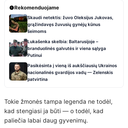
Rekomenduojame
Skaudi netektis: žuvo Oleksijus Jukovas,
grąžindavęs žuvusių gynėjų kūnus
šeimoms
Lukašenka skelbia: Baltarusijoje –
branduolinės galvutės ir viena sąlyga
Putinui
Pasikėsinta į vieną iš aukščiausių Ukrainos
nacionalinės gvardijos vadų — Zelenskis
patvirtina
Tokie žmonės tampa legenda ne todėl,
kad stengiasi ja būti — o todėl, kad
paliečia labai daug gyvenimų.