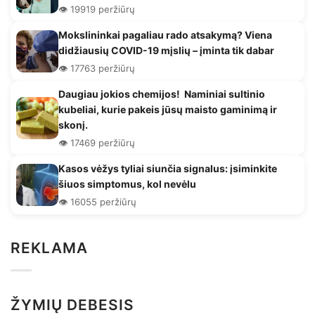
👁️ 19919 peržiūrų
Mokslininkai pagaliau rado atsakymą? Viena
didžiausių COVID-19 mįslių – įminta tik dabar
👁️ 17763 peržiūrų
Daugiau jokios chemijos! Naminiai sultinio
kubeliai, kurie pakeis jūsų maisto gaminimą ir
skonį.
👁️ 17469 peržiūrų
Kasos vėžys tyliai siunčia signalus: įsiminkite
šiuos simptomus, kol nevėlu
👁️ 16055 peržiūrų
REKLAMA
ŽYMIŲ DEBESIS