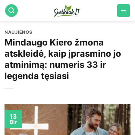
Skip
to
content
NAUJIENOS
Mindaugo Kiero žmona
atskleidė, kaip įprasmino jo
atminimą: numeris 33 ir
legenda tęsiasi
13
Bir