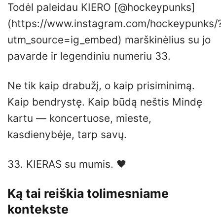
Todėl paleidau KIERO [@hockeypunks]
(https://www.instagram.com/hockeypunks/
utm_source=ig_embed) marškinėlius su jo
pavarde ir legendiniu numeriu 33.
Ne tik kaip drabužį, o kaip prisiminimą.
Kaip bendrystę. Kaip būdą neštis Mindę
kartu — koncertuose, mieste,
kasdienybėje, tarp savų.
33. KIERAS su mumis. 🖤
Ką tai reiškia tolimesniame
kontekste