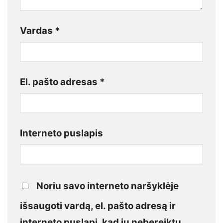
Vardas
*
El. pašto adresas
*
Interneto puslapis
Noriu savo interneto naršyklėje
išsaugoti vardą, el. pašto adresą ir
interneto puslapį, kad jų nebereiktų