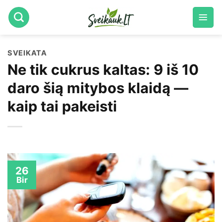
Skip
to
content
SVEIKATA
Ne tik cukrus kaltas: 9 iš 10
daro šią mitybos klaidą —
kaip tai pakeisti
26
Bir