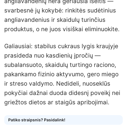
angliavandenių nėra geriausia išeitis —
svarbesnė jų kokybė: rinkitės sudėtinius
angliavandenius ir skaidulų turinčius
produktus, o ne juos visiškai eliminuokite.
Galiausiai: stabilus cukraus lygis kraujyje
prasideda nuo kasdienių įpročių —
subalansuoto, skaidulų turtingo raciono,
pakankamo fizinio aktyvumo, gero miego
ir streso valdymo. Nedideli, nuoseklūs
pokyčiai dažnai duoda didesnį poveikį nei
griežtos dietos ar staigūs apribojimai.
Patiko straipsnis? Pasidalink!