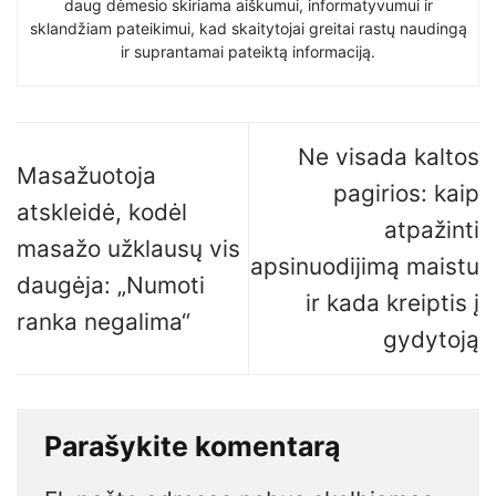
daug dėmesio skiriama aiškumui, informatyvumui ir
sklandžiam pateikimui, kad skaitytojai greitai rastų naudingą
ir suprantamai pateiktą informaciją.
Ne visada kaltos
Masažuotoja
pagirios: kaip
atskleidė, kodėl
atpažinti
masažo užklausų vis
apsinuodijimą maistu
daugėja: „Numoti
ir kada kreiptis į
ranka negalima“
gydytoją
Parašykite komentarą