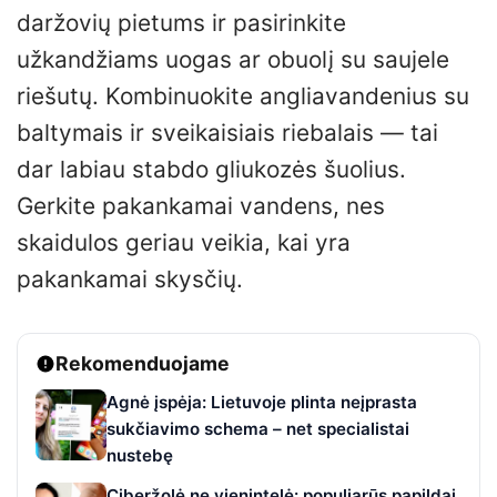
daržovių pietums ir pasirinkite
užkandžiams uogas ar obuolį su saujele
riešutų. Kombinuokite angliavandenius su
baltymais ir sveikaisiais riebalais — tai
dar labiau stabdo gliukozės šuolius.
Gerkite pakankamai vandens, nes
skaidulos geriau veikia, kai yra
pakankamai skysčių.
Rekomenduojame
Agnė įspėja: Lietuvoje plinta neįprasta
sukčiavimo schema – net specialistai
nustebę
Ciberžolė ne vienintelė: populiarūs papildai,