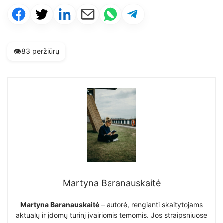
👁️
83 peržiūrų
Martyna Baranauskaitė
Martyna Baranauskaitė
– autorė, rengianti skaitytojams
aktualų ir įdomų turinį įvairiomis temomis. Jos straipsniuose