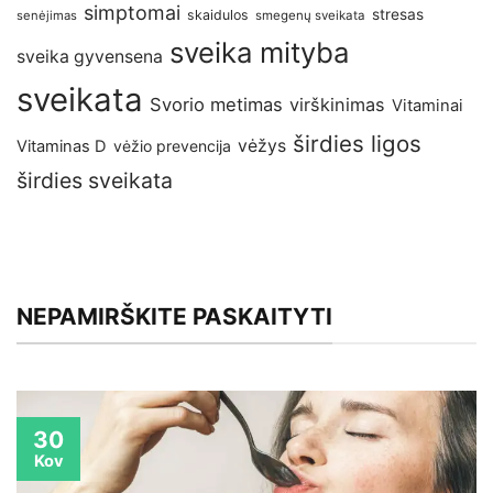
simptomai
stresas
skaidulos
senėjimas
smegenų sveikata
sveika mityba
sveika gyvensena
sveikata
Svorio metimas
virškinimas
Vitaminai
širdies ligos
vėžys
Vitaminas D
vėžio prevencija
širdies sveikata
NEPAMIRŠKITE PASKAITYTI
30
Kov