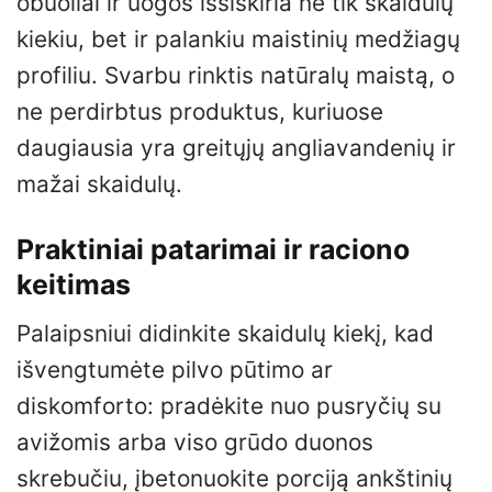
obuoliai ir uogos išsiskiria ne tik skaidulų
kiekiu, bet ir palankiu maistinių medžiagų
profiliu. Svarbu rinktis natūralų maistą, o
ne perdirbtus produktus, kuriuose
daugiausia yra greitųjų angliavandenių ir
mažai skaidulų.
Praktiniai patarimai ir raciono
keitimas
Palaipsniui didinkite skaidulų kiekį, kad
išvengtumėte pilvo pūtimo ar
diskomforto: pradėkite nuo pusryčių su
avižomis arba viso grūdo duonos
skrebučiu, įbetonuokite porciją ankštinių