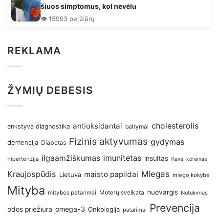
šiuos simptomus, kol nevėlu
👁️ 15993 peržiūrų
REKLAMA
ŽYMIŲ DEBESIS
antioksidantai
cholesterolis
ankstyva diagnostika
baltymai
Fizinis aktyvumas
gydymas
demencija
Diabetas
imunitetas
ilgaamžiškumas
insultas
hipertenzija
Kava
kofeinas
Kraujospūdis
Miegas
maisto papildai
Lietuva
miego kokybė
Mityba
nuovargis
Moterų sveikata
mitybos patarimai
Nutukimas
Prevencija
omega-3
odos priežiūra
Onkologija
patarimai