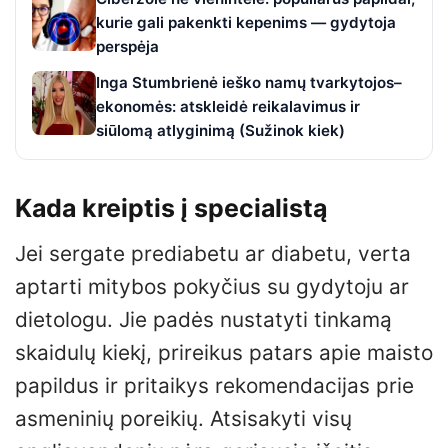
kurie gali pakenkti kepenims — gydytoja
perspėja
Inga Stumbrienė ieško namų tvarkytojos–
ekonomės: atskleidė reikalavimus ir
siūlomą atlyginimą (Sužinok kiek)
Kada kreiptis į specialistą
Jei sergate prediabetu ar diabetu, verta
aptarti mitybos pokyčius su gydytoju ar
dietologu. Jie padės nustatyti tinkamą
skaidulų kiekį, prireikus patars apie maisto
papildus ir pritaikys rekomendacijas prie
asmeninių poreikių. Atsisakyti visų