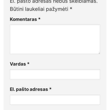
El. pašto adresas nebus skelbiamas.
Būtini laukeliai pažymėti
*
Komentaras
*
Vardas
*
El. pašto adresas
*