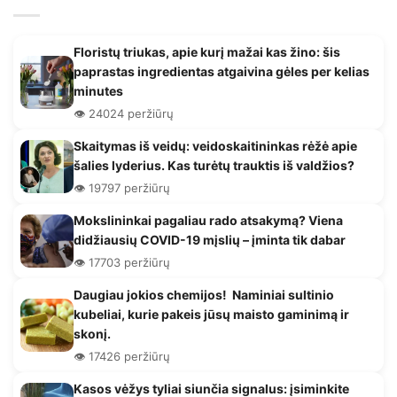
Floristų triukas, apie kurį mažai kas žino: šis
paprastas ingredientas atgaivina gėles per kelias
minutes
👁️ 24024 peržiūrų
Skaitymas iš veidų: veidoskaitininkas rėžė apie
šalies lyderius. Kas turėtų trauktis iš valdžios?
👁️ 19797 peržiūrų
Mokslininkai pagaliau rado atsakymą? Viena
didžiausių COVID-19 mįslių – įminta tik dabar
👁️ 17703 peržiūrų
Daugiau jokios chemijos! Naminiai sultinio
kubeliai, kurie pakeis jūsų maisto gaminimą ir
skonį.
👁️ 17426 peržiūrų
Kasos vėžys tyliai siunčia signalus: įsiminkite