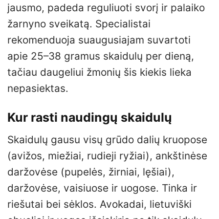
jausmo, padeda reguliuoti svorį ir palaiko
žarnyno sveikatą. Specialistai
rekomenduoja suaugusiajam suvartoti
apie 25–38 gramus skaidulų per dieną,
tačiau daugeliui žmonių šis kiekis lieka
nepasiektas.
Kur rasti naudingų skaidulų
Skaidulų gausu visų grūdo dalių kruopose
(avižos, miežiai, rudieji ryžiai), ankštinėse
daržovėse (pupelės, žirniai, lęšiai),
daržovėse, vaisiuose ir uogose. Tinka ir
riešutai bei sėklos. Avokadai, lietuviški