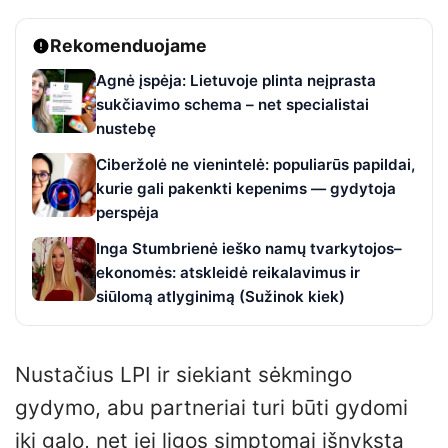
Rekomenduojame
Agnė įspėja: Lietuvoje plinta neįprasta
sukčiavimo schema – net specialistai
nustebę
Ciberžolė ne vienintelė: populiarūs papildai,
kurie gali pakenkti kepenims — gydytoja
perspėja
Inga Stumbrienė ieško namų tvarkytojos–
ekonomės: atskleidė reikalavimus ir
siūlomą atlyginimą (Sužinok kiek)
Nustačius LPI ir siekiant sėkmingo
gydymo, abu partneriai turi būti gydomi
iki galo, net jei ligos simptomai išnyksta