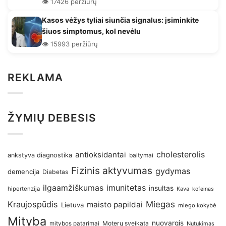
👁️ 17426 peržiūrų
Kasos vėžys tyliai siunčia signalus: įsiminkite
šiuos simptomus, kol nevėlu
👁️ 15993 peržiūrų
REKLAMA
ŽYMIŲ DEBESIS
antioksidantai
cholesterolis
ankstyva diagnostika
baltymai
Fizinis aktyvumas
gydymas
demencija
Diabetas
imunitetas
ilgaamžiškumas
insultas
hipertenzija
Kava
kofeinas
Kraujospūdis
Miegas
maisto papildai
Lietuva
miego kokybė
Mityba
nuovargis
Moterų sveikata
mitybos patarimai
Nutukimas