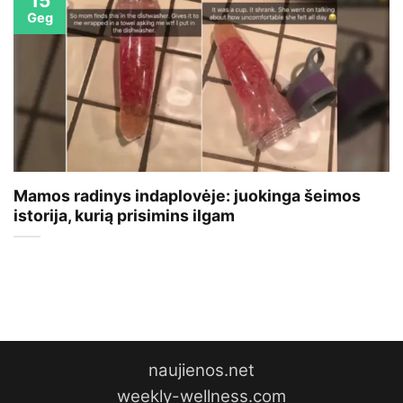
15
Geg
Mamos radinys indaplovėje: juokinga šeimos
istorija, kurią prisimins ilgam
naujienos.net
weekly-wellness.com