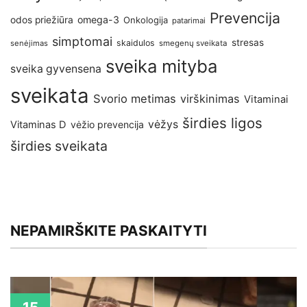
Prevencija
omega-3
odos priežiūra
Onkologija
patarimai
simptomai
stresas
skaidulos
senėjimas
smegenų sveikata
sveika mityba
sveika gyvensena
sveikata
Svorio metimas
virškinimas
Vitaminai
širdies ligos
vėžys
Vitaminas D
vėžio prevencija
širdies sveikata
NEPAMIRŠKITE PASKAITYTI