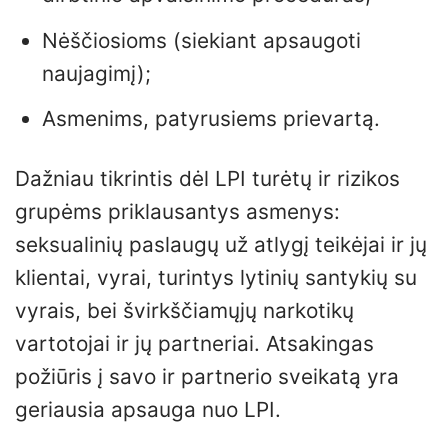
Nėščiosioms (siekiant apsaugoti
naujagimį);
Asmenims, patyrusiems prievartą.
Dažniau tikrintis dėl LPI turėtų ir rizikos
grupėms priklausantys asmenys:
seksualinių paslaugų už atlygį teikėjai ir jų
klientai, vyrai, turintys lytinių santykių su
vyrais, bei švirkščiamųjų narkotikų
vartotojai ir jų partneriai. Atsakingas
požiūris į savo ir partnerio sveikatą yra
geriausia apsauga nuo LPI.