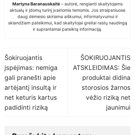
Martyna Baranauskaitė
– autorė, rengianti skaitytojams
aktualų ir įdomų turinį įvairiomis temomis. Jos straipsniuose
daug dėmesio skiriama aiškumui, informatyvumui ir
sklandžiam pateikimui, kad skaitytojai greitai rastų naudingą
ir suprantamai pateiktą informaciją.
Šokiruojantis
ŠOKIRUOJANTIS
įspėjimas: nemiga
ATSKLEIDIMAS: Šie
gali pranešti apie
produktai didina
artėjantį insultą ir
storosios žarnos
net keturis kartus
vėžio riziką net
padidinti riziką
jaunimui