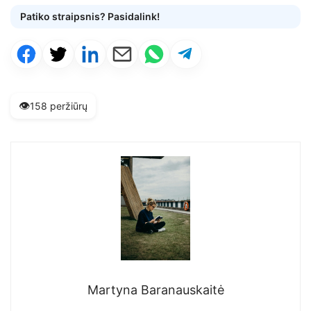
Patiko straipsnis? Pasidalink!
👁️
158 peržiūrų
Martyna Baranauskaitė