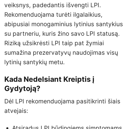
veiksnys, padedantis išvengti LPI.
Rekomenduojama turėti ilgalaikius,
abipusiai monogaminius lytinius santykius
su partneriu, kuris žino savo LPI statusą.
Riziką užsikrėsti LPI taip pat žymiai
sumažina prezervatyvų naudojimas visų
lytinių santykių metu.
Kada Nedelsiant Kreiptis į
Gydytoją?
Dėl LPI rekomenduojama pasitikrinti šiais
atvejais:
Atsiradus LPI būdingiems simptomams