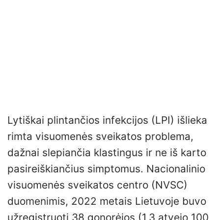
Lytiškai plintančios infekcijos (LPI) išlieka
rimta visuomenės sveikatos problema,
dažnai slepiančia klastingus ir ne iš karto
pasireiškiančius simptomus. Nacionalinio
visuomenės sveikatos centro (NVSC)
duomenimis, 2022 metais Lietuvoje buvo
užregistruoti 38 gonorėjos (1,3 atvejo 100