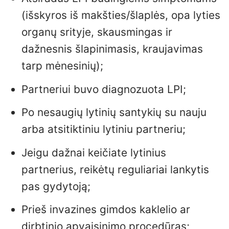
(išskyros iš makšties/šlaplės, opa lyties
organų srityje, skausmingas ir
dažnesnis šlapinimasis, kraujavimas
tarp mėnesinių);
Partneriui buvo diagnozuota LPI;
Po nesaugių lytinių santykių su nauju
arba atsitiktiniu lytiniu partneriu;
Jeigu dažnai keičiate lytinius
partnerius, reikėtų reguliariai lankytis
pas gydytoją;
Prieš invazines gimdos kaklelio ar
dirbtinio apvaisinimo procedūras;