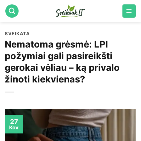
Skip
to
content
SVEIKATA
Nematoma grėsmė: LPI
požymiai gali pasireikšti
gerokai vėliau – ką privalo
žinoti kiekvienas?
27
Kov