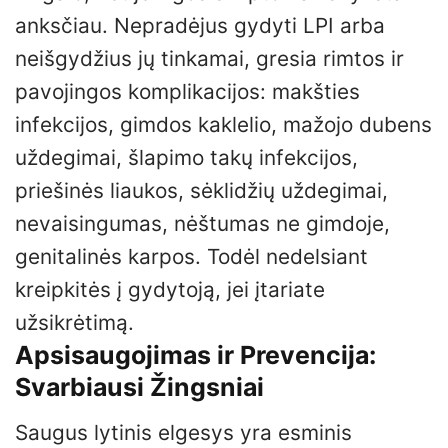
anksčiau. Nepradėjus gydyti LPI arba
neišgydžius jų tinkamai, gresia rimtos ir
pavojingos komplikacijos: makšties
infekcijos, gimdos kaklelio, mažojo dubens
uždegimai, šlapimo takų infekcijos,
priešinės liaukos, sėklidžių uždegimai,
nevaisingumas, nėštumas ne gimdoje,
genitalinės karpos. Todėl nedelsiant
kreipkitės į gydytoją, jei įtariate
užsikrėtimą.
Apsisaugojimas ir Prevencija:
Svarbiausi Žingsniai
Saugus lytinis elgesys yra esminis