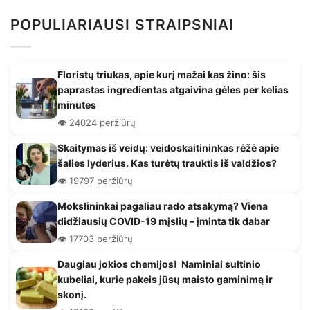
POPULIARIAUSI STRAIPSNIAI
Floristų triukas, apie kurį mažai kas žino: šis
paprastas ingredientas atgaivina gėles per kelias
minutes
👁️ 24024 peržiūrų
Skaitymas iš veidų: veidoskaitininkas rėžė apie
šalies lyderius. Kas turėtų trauktis iš valdžios?
👁️ 19797 peržiūrų
Mokslininkai pagaliau rado atsakymą? Viena
didžiausių COVID-19 mįslių – įminta tik dabar
👁️ 17703 peržiūrų
Daugiau jokios chemijos! Naminiai sultinio
kubeliai, kurie pakeis jūsų maisto gaminimą ir
skonį.