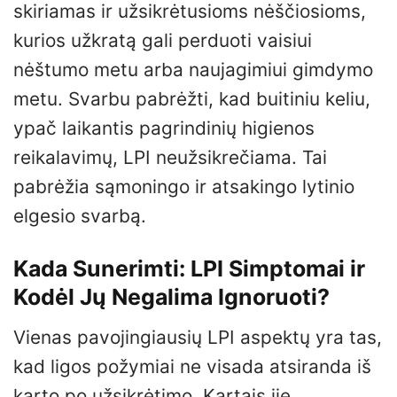
skiriamas ir užsikrėtusioms nėščiosioms,
kurios užkratą gali perduoti vaisiui
nėštumo metu arba naujagimiui gimdymo
metu. Svarbu pabrėžti, kad buitiniu keliu,
ypač laikantis pagrindinių higienos
reikalavimų, LPI neužsikrečiama. Tai
pabrėžia sąmoningo ir atsakingo lytinio
elgesio svarbą.
Kada Sunerimti: LPI Simptomai ir
Kodėl Jų Negalima Ignoruoti?
Vienas pavojingiausių LPI aspektų yra tas,
kad ligos požymiai ne visada atsiranda iš
karto po užsikrėtimo. Kartais jie