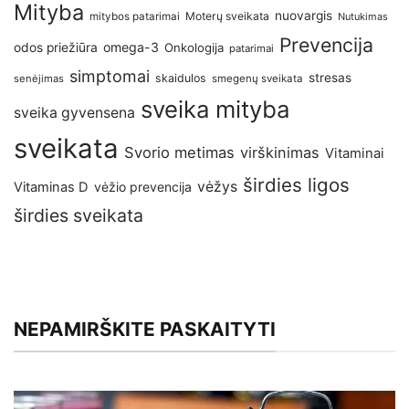
Mityba
nuovargis
Moterų sveikata
mitybos patarimai
Nutukimas
Prevencija
omega-3
odos priežiūra
Onkologija
patarimai
simptomai
stresas
skaidulos
senėjimas
smegenų sveikata
sveika mityba
sveika gyvensena
sveikata
Svorio metimas
virškinimas
Vitaminai
širdies ligos
vėžys
Vitaminas D
vėžio prevencija
širdies sveikata
NEPAMIRŠKITE PASKAITYTI