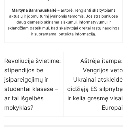
Martyna Baranauskaitė
– autorė, rengianti skaitytojams
aktualų ir įdomų turinį įvairiomis temomis. Jos straipsniuose
daug dėmesio skiriama aiškumui, informatyvumui ir
sklandžiam pateikimui, kad skaitytojai greitai rastų naudingą
ir suprantamai pateiktą informaciją.
Revoliucija švietime:
Aštrėja įtampa:
stipendijos be
Vengrijos veto
įsipareigojimų ir
Ukrainai atskleidė
studentai klasėse –
didžiąją ES silpnybę
ar tai išgelbės
ir kelia grėsmę visai
mokyklas?
Europai