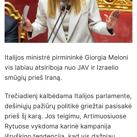
Italijos ministrė pirmininkė Giorgia Meloni
vis labiau atsiriboja nuo JAV ir Izraelio
smūgių prieš Iraną.
Trečiadienį kalbėdama Italijos parlamente,
dešiniųjų pažiūrų politikė griežtai pasisakė
prieš šį karą. Jos teigimu, Artimuosiuose
Rytuose vykdoma karinė kampanija
išryškino tendenciją, kad vis dažniau