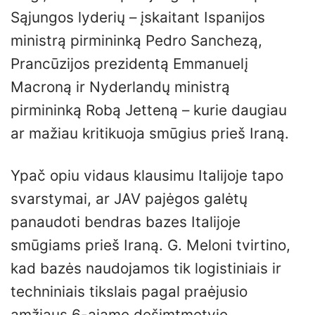
Sąjungos lyderių – įskaitant Ispanijos
ministrą pirmininką Pedro Sanchezą,
Prancūzijos prezidentą Emmanuelį
Macroną ir Nyderlandų ministrą
pirmininką Robą Jetteną – kurie daugiau
ar mažiau kritikuoja smūgius prieš Iraną.
Ypač opiu vidaus klausimu Italijoje tapo
svarstymai, ar JAV pajėgos galėtų
panaudoti bendras bazes Italijoje
smūgiams prieš Iraną. G. Meloni tvirtino,
kad bazės naudojamos tik logistiniais ir
techniniais tikslais pagal praėjusio
amžiaus 6-ajame dešimtmetyje