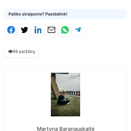
Patiko straipsnis? Pasidalink!
👁️
99 peržiūrų
Martyna Baranauskaitė