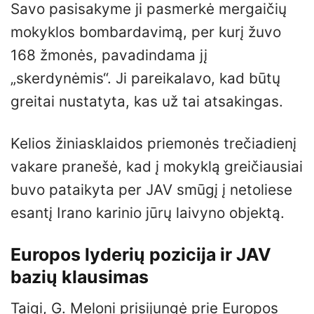
Savo pasisakyme ji pasmerkė mergaičių
mokyklos bombardavimą, per kurį žuvo
168 žmonės, pavadindama jį
„skerdynėmis“. Ji pareikalavo, kad būtų
greitai nustatyta, kas už tai atsakingas.
Kelios žiniasklaidos priemonės trečiadienį
vakare pranešė, kad į mokyklą greičiausiai
buvo pataikyta per JAV smūgį į netoliese
esantį Irano karinio jūrų laivyno objektą.
Europos lyderių pozicija ir JAV
bazių klausimas
Taigi, G. Meloni prisijungė prie Europos