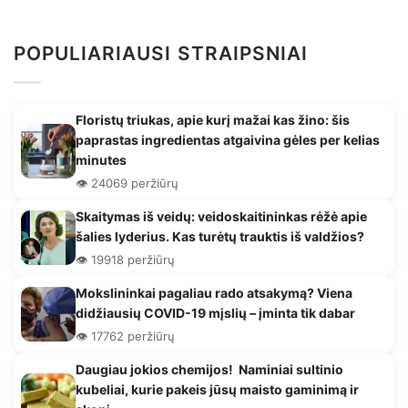
POPULIARIAUSI STRAIPSNIAI
Floristų triukas, apie kurį mažai kas žino: šis
paprastas ingredientas atgaivina gėles per kelias
minutes
👁️ 24069 peržiūrų
Skaitymas iš veidų: veidoskaitininkas rėžė apie
šalies lyderius. Kas turėtų trauktis iš valdžios?
👁️ 19918 peržiūrų
Mokslininkai pagaliau rado atsakymą? Viena
didžiausių COVID-19 mįslių – įminta tik dabar
👁️ 17762 peržiūrų
Daugiau jokios chemijos! Naminiai sultinio
kubeliai, kurie pakeis jūsų maisto gaminimą ir