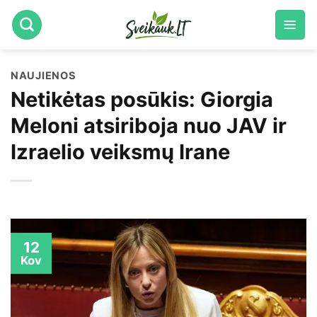
Skip
to
content
NAUJIENOS
Netikėtas posūkis: Giorgia
Meloni atsiriboja nuo JAV ir
Izraelio veiksmų Irane
12
Kov