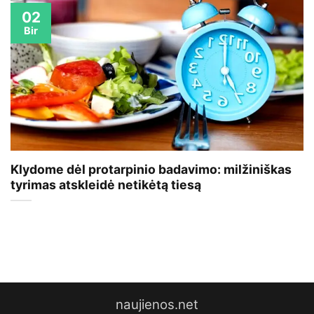
02
Bir
Klydome dėl protarpinio badavimo: milžiniškas
tyrimas atskleidė netikėtą tiesą
naujienos.net