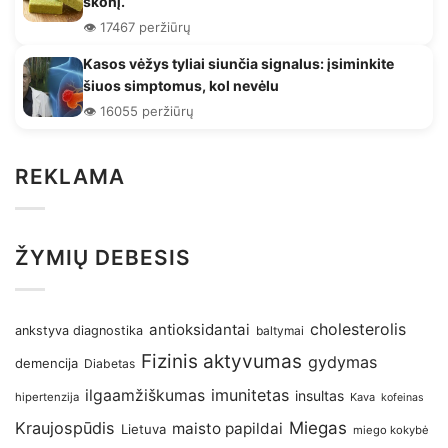
skonį.
👁️ 17467 peržiūrų
Kasos vėžys tyliai siunčia signalus: įsiminkite
šiuos simptomus, kol nevėlu
👁️ 16055 peržiūrų
REKLAMA
ŽYMIŲ DEBESIS
antioksidantai
cholesterolis
ankstyva diagnostika
baltymai
Fizinis aktyvumas
gydymas
demencija
Diabetas
imunitetas
ilgaamžiškumas
insultas
hipertenzija
Kava
kofeinas
Kraujospūdis
Miegas
maisto papildai
Lietuva
miego kokybė