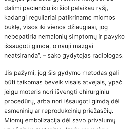
dalimi pacienčių iki šiol palaikau ryšį,
kadangi reguliariai patikriname miomos
būklę, visos iki vienos džiaugiasi, jog
nebepatiria nemalonių simptomų ir pavyko
išsaugoti gimdą, o nauji mazgai
neatsiranda“, – sako gydytojas radiologas.
Jis pažymi, jog šis gydymo metodas gali
būti taikomas beveik visais atvejais, ypač
jeigu moteris nori išvengti chirurginių
procedūrų, arba nori išsaugoti gimdą dėl
asmeninių ar reprodukcinių priežasčių.
Miomų embolizacija dėl savo privalumų