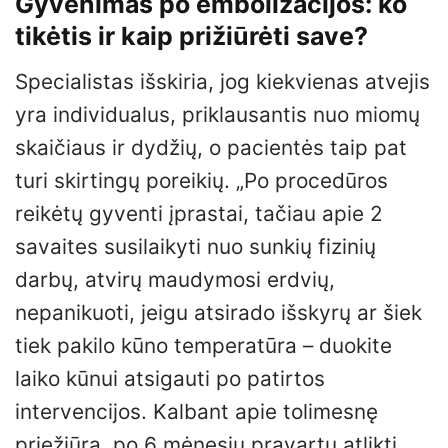
Gyvenimas po embolizacijos: ko
tikėtis ir kaip prižiūrėti save?
Specialistas išskiria, jog kiekvienas atvejis
yra individualus, priklausantis nuo miomų
skaičiaus ir dydžių, o pacientės taip pat
turi skirtingų poreikių. „Po procedūros
reikėtų gyventi įprastai, tačiau apie 2
savaites susilaikyti nuo sunkių fizinių
darbų, atvirų maudymosi erdvių,
nepanikuoti, jeigu atsirado išskyrų ar šiek
tiek pakilo kūno temperatūra – duokite
laiko kūnui atsigauti po patirtos
intervencijos. Kalbant apie tolimesnę
priežiūrą, po 6 mėnesių pravartu atlikti