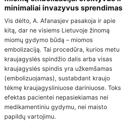
minimaliai invazyvus sprendimas
Vis dėlto, A. Afanasjev pasakoja ir apie
kitą, dar ne visiems Lietuvoje žinomą
miomų gydymo būdą – miomos
embolizaciją. Tai procedūra, kurios metu
kraujagyslės spindžio dalis arba visas
kraujagyslės spindis yra užkemšamas
(embolizuojamas), sustabdant kraujo
tėkmę kraujagysliniuose dariniuose. Toks
efektas pacientei nepasiekiamas nei
medikamentiniu gydymu, nei maisto
papildų vartojimu.