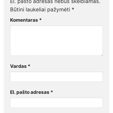
El. pašto adresas nebus skelbiamas.
Būtini laukeliai pažymėti
*
Komentaras
*
Vardas
*
El. pašto adresas
*