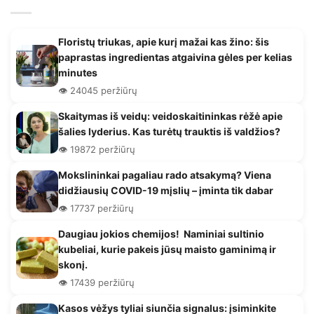
Floristų triukas, apie kurį mažai kas žino: šis
paprastas ingredientas atgaivina gėles per kelias
minutes
👁️ 24045 peržiūrų
Skaitymas iš veidų: veidoskaitininkas rėžė apie
šalies lyderius. Kas turėtų trauktis iš valdžios?
👁️ 19872 peržiūrų
Mokslininkai pagaliau rado atsakymą? Viena
didžiausių COVID-19 mįslių – įminta tik dabar
👁️ 17737 peržiūrų
Daugiau jokios chemijos! Naminiai sultinio
kubeliai, kurie pakeis jūsų maisto gaminimą ir
skonį.
👁️ 17439 peržiūrų
Kasos vėžys tyliai siunčia signalus: įsiminkite