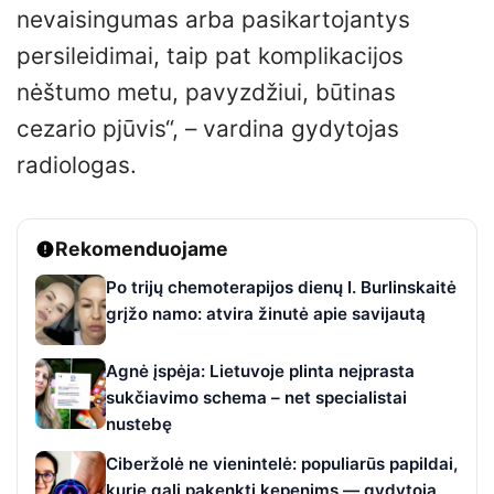
nevaisingumas arba pasikartojantys
persileidimai, taip pat komplikacijos
nėštumo metu, pavyzdžiui, būtinas
cezario pjūvis“, – vardina gydytojas
radiologas.
Rekomenduojame
Po trijų chemoterapijos dienų I. Burlinskaitė
grįžo namo: atvira žinutė apie savijautą
Agnė įspėja: Lietuvoje plinta neįprasta
sukčiavimo schema – net specialistai
nustebę
Ciberžolė ne vienintelė: populiarūs papildai,
kurie gali pakenkti kepenims — gydytoja