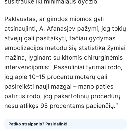
susitraukė iki minimalaus dydžio.
Paklaustas, ar gimdos miomos gali
atsinaujinti, A. Afanasjev pažymi, jog tokių
atvejų gali pasitaikyti, tačiau gydymas
embolizacijos metodu šią statistiką žymiai
mažina, lyginant su kitomis chirurginėmis
intervencijomis: „Pasauliniai tyrimai rodo,
jog apie 10–15 procentų moterų gali
pasireikšti nauji mazgai – mano paties
patirtis rodo, jog pakartotinių procedūrų
nesu atlikęs 95 procentams pacienčių.“
Patiko straipsnis? Pasidalink!