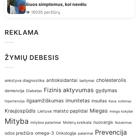
šiuos simptomus, kol nevėlu
👁️ 16035 peržiūrų
REKLAMA
ŽYMIŲ DEBESIS
antioksidantai
cholesterolis
ankstyva diagnostika
baltymai
Fizinis aktyvumas
gydymas
demencija
Diabetas
imunitetas
ilgaamžiškumas
insultas
hipertenzija
Kava
kofeinas
Kraujospūdis
Miegas
maisto papildai
Lietuva
miego kokybė
Mityba
nuovargis
Moterų sveikata
mitybos patarimai
Nutukimas
Prevencija
omega-3
odos priežiūra
Onkologija
patarimai