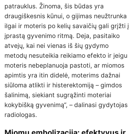
patrauklus. Žinoma, šis būdas yra
draugiškesnis kūnui, o gijimas neužtrunka
ilgai ir moteris po kelių savaičių gali grįžti į
įprastą gyvenimo ritmą. Deja, pasitaiko
atvejų, kai nei vienas iš šių gydymo
metodų nesuteikia reikiamo efekto ir jeigu
moteris nebeplanuoja pastoti, ar miomos
apimtis yra itin didelė, moterims dažnai
siūloma atlikti ir histerektomiją – gimdos
šalinimą, siekiant sugrąžinti moteriai
kokybišką gyvenimą“, – dalinasi gydytojas
radiologas.
Miomų embolizacija: efektyvus ir