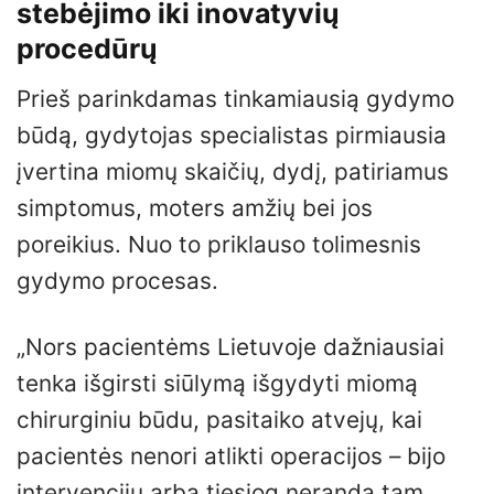
stebėjimo iki inovatyvių
procedūrų
Prieš parinkdamas tinkamiausią gydymo
būdą, gydytojas specialistas pirmiausia
įvertina miomų skaičių, dydį, patiriamus
simptomus, moters amžių bei jos
poreikius. Nuo to priklauso tolimesnis
gydymo procesas.
„Nors pacientėms Lietuvoje dažniausiai
tenka išgirsti siūlymą išgydyti miomą
chirurginiu būdu, pasitaiko atvejų, kai
pacientės nenori atlikti operacijos – bijo
intervencijų arba tiesiog neranda tam