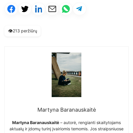
👁️
213 peržiūrų
Martyna Baranauskaitė
Martyna Baranauskaitė
– autorė, rengianti skaitytojams
aktualų ir įdomų turinį įvairiomis temomis. Jos straipsniuose