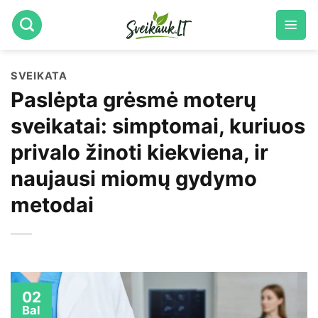
Skip
to
content
SVEIKATA
Paslėpta grėsmė moterų
sveikatai: simptomai, kuriuos
privalo žinoti kiekviena, ir
naujausi miomų gydymo
metodai
02
Bal