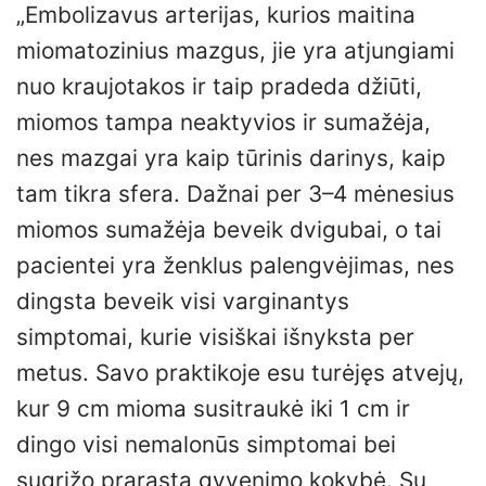
„Embolizavus arterijas, kurios maitina
miomatozinius mazgus, jie yra atjungiami
nuo kraujotakos ir taip pradeda džiūti,
miomos tampa neaktyvios ir sumažėja,
nes mazgai yra kaip tūrinis darinys, kaip
tam tikra sfera. Dažnai per 3–4 mėnesius
miomos sumažėja beveik dvigubai, o tai
pacientei yra ženklus palengvėjimas, nes
dingsta beveik visi varginantys
simptomai, kurie visiškai išnyksta per
metus. Savo praktikoje esu turėjęs atvejų,
kur 9 cm mioma susitraukė iki 1 cm ir
dingo visi nemalonūs simptomai bei
sugrįžo prarasta gyvenimo kokybė. Su