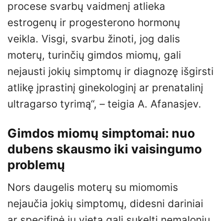
procese svarbų vaidmenį atlieka
estrogenų ir progesterono hormonų
veikla. Visgi, svarbu žinoti, jog dalis
moterų, turinčių gimdos miomų, gali
nejausti jokių simptomų ir diagnozę išgirsti
atlikę įprastinį ginekologinį ar prenatalinį
ultragarso tyrimą“, – teigia A. Afanasjev.
Gimdos miomų simptomai: nuo
dubens skausmo iki vaisingumo
problemų
Nors daugelis moterų su miomomis
nejaučia jokių simptomų, didesni dariniai
ar specifinė jų vieta gali sukelti nemalonių