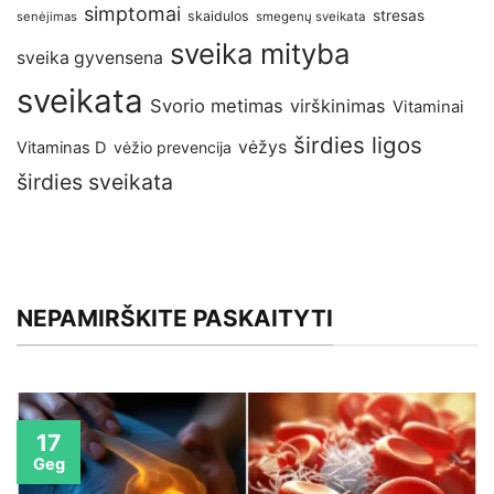
simptomai
stresas
skaidulos
senėjimas
smegenų sveikata
sveika mityba
sveika gyvensena
sveikata
Svorio metimas
virškinimas
Vitaminai
širdies ligos
vėžys
Vitaminas D
vėžio prevencija
širdies sveikata
NEPAMIRŠKITE PASKAITYTI
17
Geg