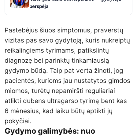
perspėja
Pastebėjus šiuos simptomus, praverstų
vizitas pas savo gydytoją, kuris nukreiptų
reikalingiems tyrimams, patikslintų
diagnozę bei parinktų tinkamiausią
gydymo būdą. Taip pat verta žinoti, jog
pacientės, kurioms jau nustatytos gimdos
miomos, turėtų nepamiršti reguliariai
atlikti dubens ultragarso tyrimą bent kas
6 mėnesius, kad laiku būtų aptikti jų
pokyčiai.
Gydymo galimybės: nuo