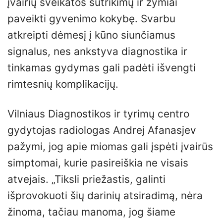
įvairių sveikatos sutrikimų ir žymiai
paveikti gyvenimo kokybę. Svarbu
atkreipti dėmesį į kūno siunčiamus
signalus, nes ankstyva diagnostika ir
tinkamas gydymas gali padėti išvengti
rimtesnių komplikacijų.
Vilniaus Diagnostikos ir tyrimų centro
gydytojas radiologas Andrej Afanasjev
pažymi, jog apie miomas gali įspėti įvairūs
simptomai, kurie pasireiškia ne visais
atvejais. „Tiksli priežastis, galinti
išprovokuoti šių darinių atsiradimą, nėra
žinoma, tačiau manoma, jog šiame