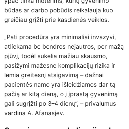
ypač tinka moterims, kurių gyvenimo
būdas ar darbo pobūdis reikalauja kuo
greičiau grįžti prie kasdienės veiklos.
„Pati procedūra yra minimaliai invazyvi,
atliekama be bendros nejautros, per mažą
pjūvį, todėl sukelia mažiau skausmo,
pasižymi mažesne komplikacijų rizika ir
lemia greitesnį atsigavimą – dažnai
pacientės namo yra išleidžiamos dar tą
pačią ar kitą dieną, o į įprastą gyvenimą
gali sugrįžti po 3–4 dienų“, – privalumus
vardina A. Afanasjev.