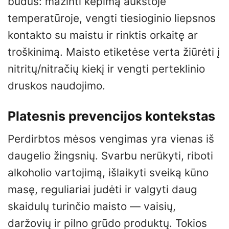
būdus: mažinti kepimą aukštoje
temperatūroje, vengti tiesioginio liepsnos
kontakto su maistu ir rinktis orkaitę ar
troškinimą. Maisto etiketėse verta žiūrėti į
nitritų/nitračių kiekį ir vengti perteklinio
druskos naudojimo.
Platesnis prevencijos kontekstas
Perdirbtos mėsos vengimas yra vienas iš
daugelio žingsnių. Svarbu nerūkyti, riboti
alkoholio vartojimą, išlaikyti sveiką kūno
masę, reguliariai judėti ir valgyti daug
skaidulų turinčio maisto — vaisių,
daržovių ir pilno grūdo produktų. Tokios