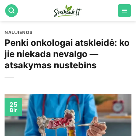
Skip
to
content
NAUJIENOS
Penki onkologai atskleidė: ko
jie niekada nevalgo —
atsakymas nustebins
25
Bir