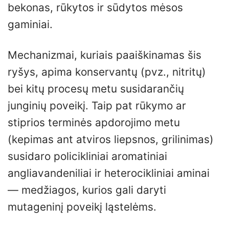
bekonas, rūkytos ir sūdytos mėsos
gaminiai.
Mechanizmai, kuriais paaiškinamas šis
ryšys, apima konservantų (pvz., nitritų)
bei kitų procesų metu susidarančių
junginių poveikį. Taip pat rūkymo ar
stiprios terminės apdorojimo metu
(kepimas ant atviros liepsnos, grilinimas)
susidaro policikliniai aromatiniai
angliavandeniliai ir heterocikliniai aminai
— medžiagos, kurios gali daryti
mutageninį poveikį ląstelėms.