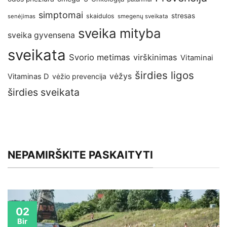
simptomai
stresas
skaidulos
senėjimas
smegenų sveikata
sveika mityba
sveika gyvensena
sveikata
Svorio metimas
virškinimas
Vitaminai
širdies ligos
vėžys
Vitaminas D
vėžio prevencija
širdies sveikata
NEPAMIRŠKITE PASKAITYTI
02
Bir