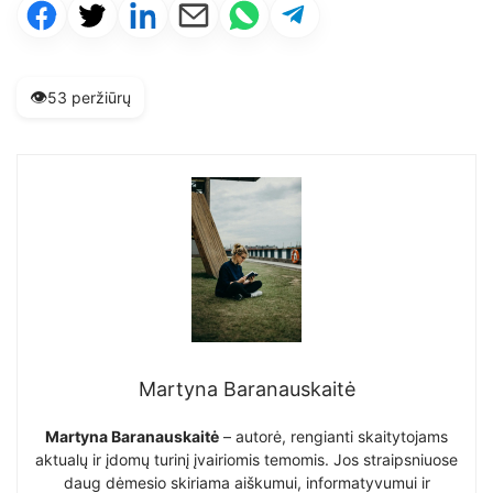
👁️
53 peržiūrų
Martyna Baranauskaitė
Martyna Baranauskaitė
– autorė, rengianti skaitytojams
aktualų ir įdomų turinį įvairiomis temomis. Jos straipsniuose
daug dėmesio skiriama aiškumui, informatyvumui ir