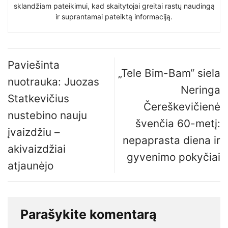
sklandžiam pateikimui, kad skaitytojai greitai rastų naudingą
ir suprantamai pateiktą informaciją.
Paviešinta
„Tele Bim-Bam“ siela
nuotrauka: Juozas
Neringa
Statkevičius
Čereškevičienė
nustebino nauju
švenčia 60-metį:
įvaizdžiu –
nepaprasta diena ir
akivaizdžiai
gyvenimo pokyčiai
atjaunėjo
Parašykite komentarą