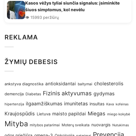
Kasos vėžys tyliai siunčia signalus: įsiminkite
šiuos simptomus, kol nevėlu
👁️ 15993 peržiūrų
REKLAMA
ŽYMIŲ DEBESIS
antioksidantai
cholesterolis
ankstyva diagnostika
baltymai
Fizinis aktyvumas
gydymas
demencija
Diabetas
imunitetas
ilgaamžiškumas
insultas
hipertenzija
Kava
kofeinas
Kraujospūdis
Miegas
maisto papildai
Lietuva
miego kokybė
Mityba
nuovargis
Moterų sveikata
mitybos patarimai
Nutukimas
Prevencija
omega-3
odos priežiūra
Onkologija
patarimai