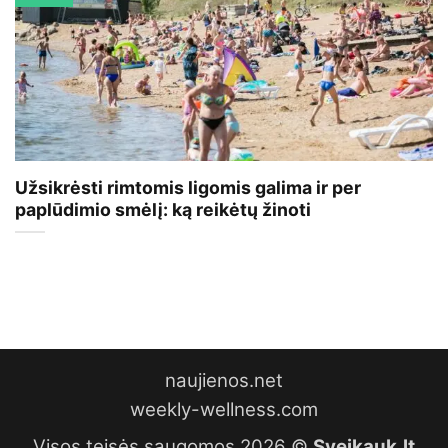
Užsikrėsti rimtomis ligomis galima ir per
paplūdimio smėlį: ką reikėtų žinoti
naujienos.net
weekly-wellness.com
Visos teisės saugomos 2026 ©
Sveikauk.lt