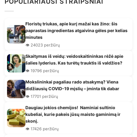
POPULIARIAUSI STRAIPSNIAI
Floristų triukas, apie kurį mažai kas žino: šis
paprastas ingredientas atgaivina gėles per kelias
minutes
👁️ 24023 peržiūrų
Skaitymas iš veidų: veidoskaitininkas rėžė apie
šalies lyderius. Kas turėtų trauktis iš valdžios?
👁️ 19796 peržiūrų
Mokslininkai pagaliau rado atsakymą? Viena
didžiausių COVID-19 mįslių – įminta tik dabar
👁️ 17701 peržiūrų
Daugiau jokios chemijos! Naminiai sultinio
kubeliai, kurie pakeis jūsų maisto gaminimą ir
skonį.
👁️ 17426 peržiūrų