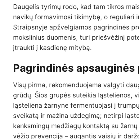
Daugelis tyrimų rodo, kad tam tikros mai
navikų formavimosi tikimybę, o reguliari ir
Straipsnyje apžvelgiamos pagrindinės pr
mokslinius duomenis, turi priešvėžinį pote
įtraukti į kasdienę mitybą.
Pagrindinės apsauginės
Visų pirma, rekomenduojama valgyti daug 
grūdų. Šios grupės suteikia ląstelienos, v
ląsteliena žarnyne fermentuojasi į trumpųj
sveikatą ir mažina uždegimą; netirpi ląs
kenksmingų medžiagų kontaktą su žarnų s
vėžio prevencija – augantis vaisių ir darž