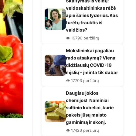
Skaitymas iš veidų:
veidoskaitininkas rėžė
apie šalies lyderius. Kas
turėtų trauktis iš
valdžios?
👁️ 19796 peržiūrų
Mokslininkai pagaliau
rado atsakymą? Viena
didžiausių COVID-19
mįslių – įminta tik dabar
👁️ 17703 peržiūrų
Daugiau jokios
chemijos! Naminiai
sultinio kubeliai, kurie
pakeis jūsų maisto
gaminimą ir skonį.
👁️ 17426 peržiūrų