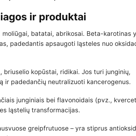
agos ir produktai
 moliūgai, batatai, abrikosai. Beta-karotinas 
tas, padedantis apsaugoti ląsteles nuo oksida
briuselio kopūstai, ridikai. Jos turi junginių,
lą ir padedančių neutralizuoti kancerogenus.
nčiais junginiais bei flavonoidais (pvz., kvercet
s ląstelių transformacijas.
usvuose greipfrutuose – yra stiprus antioksi