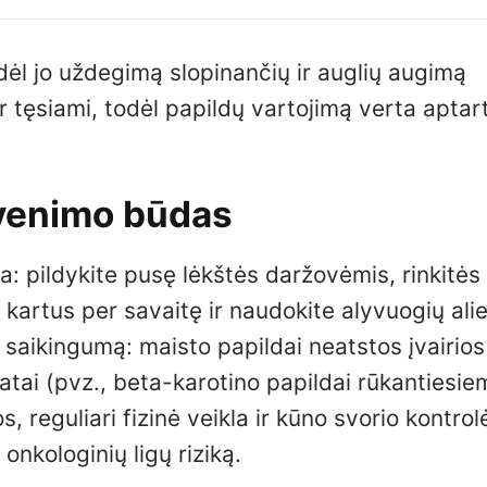
dėl jo uždegimą slopinančių ir auglių augimą
r tęsiami, todėl papildų vartojimą verta aptart
gyvenimo būdas
a: pildykite pusę lėkštės daržovėmis, rinkitės
 kartus per savaitę ir naudokite alyvuogių alie
i saikingumą: maisto papildai neatstos įvairios
atai (pvz., beta-karotino papildai rūkantiesiem
 reguliari fizinė veikla ir kūno svorio kontrol
onkologinių ligų riziką.