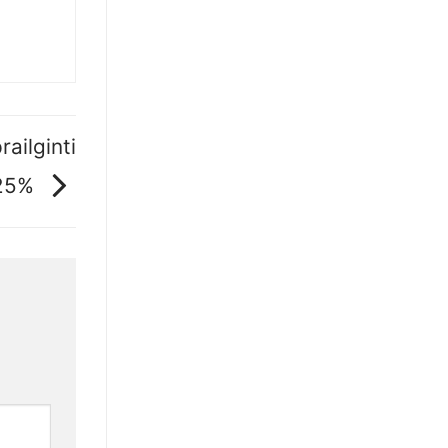
railginti
 25%