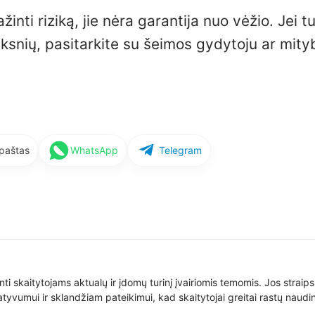
žinti riziką, jie nėra garantija nuo vėžio. Jei tu
iksnių, pasitarkite su šeimos gydytoju ar mity
 paštas
WhatsApp
Telegram
nti skaitytojams aktualų ir įdomų turinį įvairiomis temomis. Jos straip
yvumui ir sklandžiam pateikimui, kad skaitytojai greitai rastų naudin