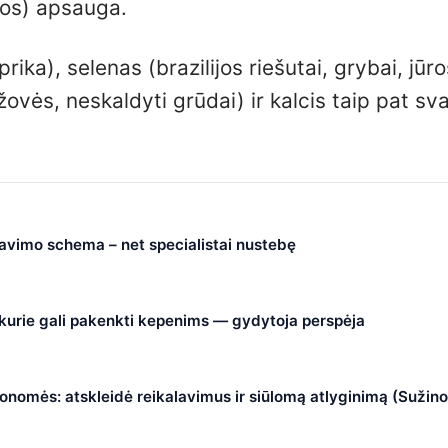
tos) apsauga.
rika), selenas (brazilijos riešutai, grybai, jūro
ržovės, neskaldyti grūdai) ir kalcis taip pat sv
čiavimo schema – net specialistai nustebę
, kurie gali pakenkti kepenims — gydytoja perspėja
nomės: atskleidė reikalavimus ir siūlomą atlyginimą (Sužino