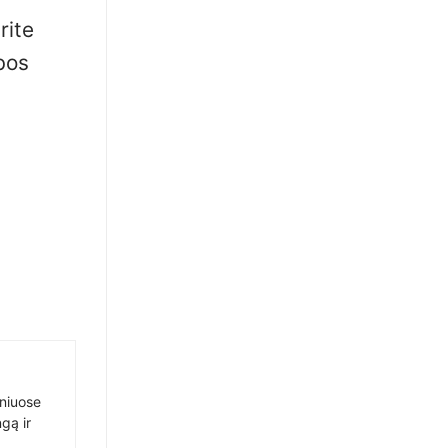
rite
bos
sniuose
gą ir