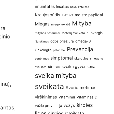
imunitetas
insultas
Kava
kofeinas
Kraujospūdis
maisto papildai
Lietuva
Mityba
Miegas
miego kokybė
yra
nuovargis
Moterų sveikata
mitybos patarimai
cinio
omega-3
odos priežiūra
Nutukimas
Prevencija
Onkologija
patarimai
simptomai
skaidulos
senėjimas
smegenų
sveika gyvensena
stresas
sveikata
sveika mityba
inu),
sveikata
Svorio metimas
virškinimas
Vitaminai
Vitaminas D
širdies
vėžys
vėžio prevencija
dantas,
ligos
širdies sveikata