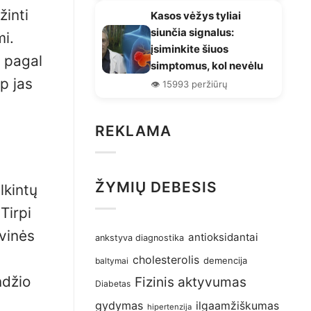
žinti
Kasos vėžys tyliai
siunčia signalus:
mi.
įsiminkite šiuos
 pagal
simptomus, kol nevėlu
p jas
👁️ 15993 peržiūrų
REKLAMA
ŽYMIŲ DEBESIS
lkintų
Tirpi
ivinės
antioksidantai
ankstyva diagnostika
cholesterolis
demencija
baltymai
ndžio
Fizinis aktyvumas
Diabetas
gydymas
ilgaamžiškumas
hipertenzija