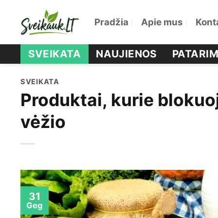
Skip
Pradžia
Apie mus
Kont
to
content
SVEIKATA
NAUJIENOS
PATARIM
SVEIKATA
Produktai, kurie bloku
vėžio
31
Geg