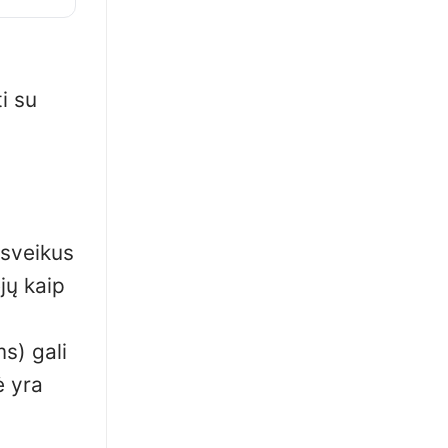
i su
 sveikus
jų kaip
s) gali
ė yra