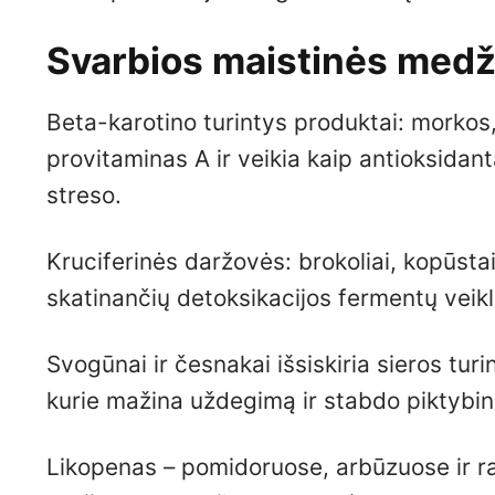
Svarbios maistinės medži
Beta-karotino turintys produktai: morkos,
provitaminas A ir veikia kaip antioksidan
streso.
Kruciferinės daržovės: brokoliai, kopūstai, 
skatinančių detoksikacijos fermentų veik
Svogūnai ir česnakai išsiskiria sieros turi
kurie mažina uždegimą ir stabdo piktybine
Likopenas – pomidoruose, arbūzuose ir ra