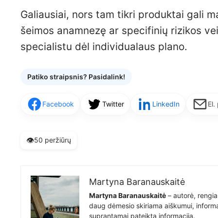
Galiausiai, nors tam tikri produktai gali ma
šeimos anamnezę ar specifinių rizikos ve
specialistu dėl individualaus plano.
Patiko straipsnis? Pasidalink!
Facebook
Twitter
LinkedIn
El.
👁️
50 peržiūrų
Martyna Baranauskaitė
Martyna Baranauskaitė
– autorė, rengia
daug dėmesio skiriama aiškumui, informat
suprantamai pateiktą informaciją.