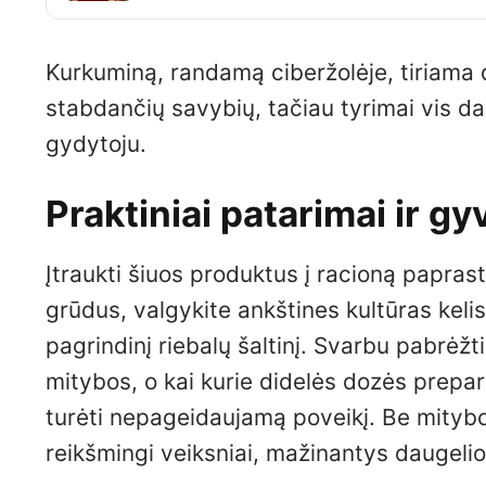
Kurkuminą, randamą ciberžolėje, tiriama 
stabdančių savybių, tačiau tyrimai vis da
gydytoju.
Praktiniai patarimai ir 
Įtraukti šiuos produktus į racioną paprast
grūdus, valgykite ankštines kultūras kelis
pagrindinį riebalų šaltinį. Svarbu pabrėžt
mitybos, o kai kurie didelės dozės prepar
turėti nepageidaujamą poveikį. Be mitybos,
reikšmingi veiksniai, mažinantys daugelio 