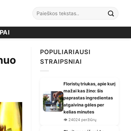
PAI
POPULIARIAUSI
 nuo
STRAIPSNIAI
Floristų triukas, apie kurį
mažai kas žino: šis
paprastas ingredientas
atgaivina gėles per
kelias minutes
👁️ 24024 peržiūrų