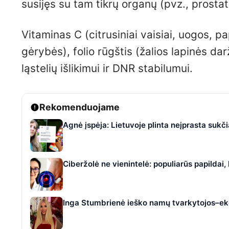
susijęs su tam tikrų organų (pvz., prosta
Vitaminas C (citrusiniai vaisiai, uogos, pap
gėrybės), folio rūgštis (žalios lapinės da
ląstelių išlikimui ir DNR stabilumui.
Rekomenduojame
Agnė įspėja: Lietuvoje plinta neįprasta suk
Ciberžolė ne vienintelė: populiarūs papildai
Inga Stumbrienė ieško namų tvarkytojos–eko