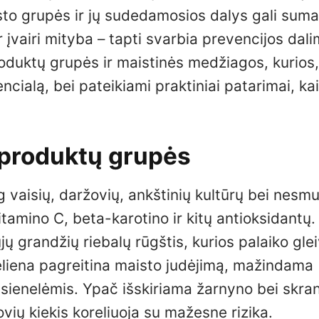
sto grupės ir jų sudedamosios dalys gali suma
 įvairi mityba – tapti svarbia prevencijos dali
oduktų grupės ir maistinės medžiagos, kurios,
ncialą, bei pateikiami praktiniai patarimai, kai
 produktų grupės
vaisių, daržovių, ankštinių kultūrų bei nesmu
itamino C, beta-karotino ir kitų antioksidantų. 
ų grandžių riebalų rūgštis, kurios palaiko gle
teliena pagreitina maisto judėjimą, mažindama
ienelėmis. Ypač išskiriama žarnyno bei skra
ovių kiekis koreliuoja su mažesne rizika.