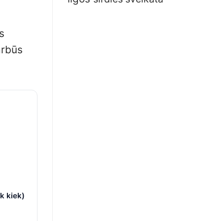
s
arbūs
k kiek)