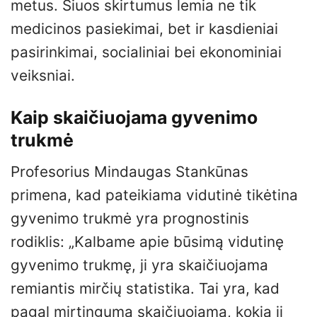
metus. Šiuos skirtumus lemia ne tik
medicinos pasiekimai, bet ir kasdieniai
pasirinkimai, socialiniai bei ekonominiai
veiksniai.
Kaip skaičiuojama gyvenimo
trukmė
Profesorius Mindaugas Stankūnas
primena, kad pateikiama vidutinė tikėtina
gyvenimo trukmė yra prognostinis
rodiklis: „Kalbame apie būsimą vidutinę
gyvenimo trukmę, ji yra skaičiuojama
remiantis mirčių statistika. Tai yra, kad
pagal mirtingumą skaičiuojama, kokia ji