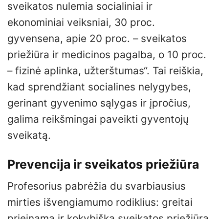
sveikatos nulemia socialiniai ir
ekonominiai veiksniai, 30 proc.
gyvensena, apie 20 proc. – sveikatos
priežiūra ir medicinos pagalba, o 10 proc.
– fizinė aplinka, užterštumas“. Tai reiškia,
kad sprendžiant socialines nelygybes,
gerinant gyvenimo sąlygas ir įpročius,
galima reikšmingai paveikti gyventojų
sveikatą.
Prevencija ir sveikatos priežiūra
Profesorius pabrėžia du svarbiausius
mirties išvengiamumo rodiklius: greitai
prieinama ir kokybiška sveikatos priežiūra