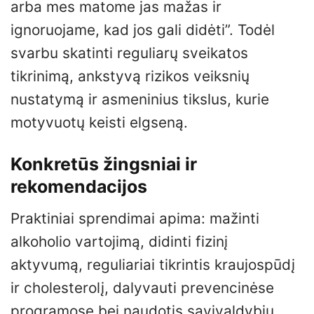
arba mes matome jas mažas ir
ignoruojame, kad jos gali didėti”. Todėl
svarbu skatinti reguliarų sveikatos
tikrinimą, ankstyvą rizikos veiksnių
nustatymą ir asmeninius tikslus, kurie
motyvuotų keisti elgseną.
Konkretūs žingsniai ir
rekomendacijos
Praktiniai sprendimai apima: mažinti
alkoholio vartojimą, didinti fizinį
aktyvumą, reguliariai tikrintis kraujospūdį
ir cholesterolį, dalyvauti prevencinėse
programose bei naudotis savivaldybių