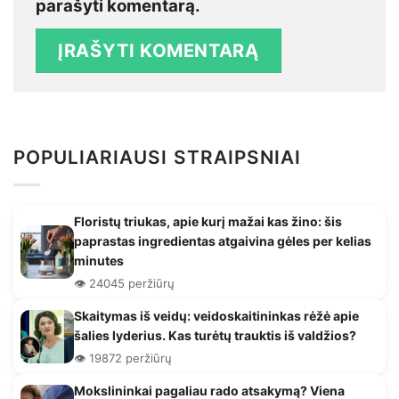
parašyti komentarą.
POPULIARIAUSI STRAIPSNIAI
Floristų triukas, apie kurį mažai kas žino: šis
paprastas ingredientas atgaivina gėles per kelias
minutes
👁️ 24045 peržiūrų
Skaitymas iš veidų: veidoskaitininkas rėžė apie
šalies lyderius. Kas turėtų trauktis iš valdžios?
👁️ 19872 peržiūrų
Mokslininkai pagaliau rado atsakymą? Viena