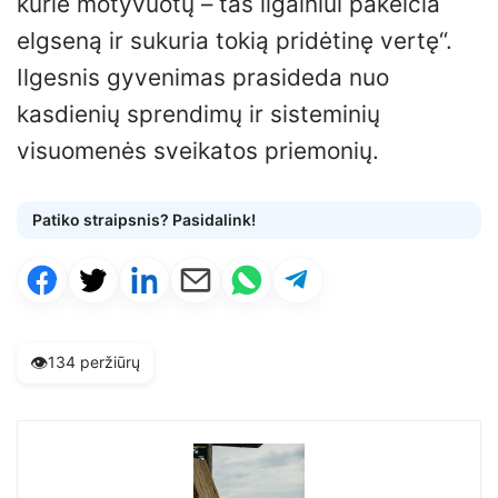
kurie motyvuotų – tas ilgainiui pakeičia
elgseną ir sukuria tokią pridėtinę vertę“.
Ilgesnis gyvenimas prasideda nuo
kasdienių sprendimų ir sisteminių
visuomenės sveikatos priemonių.
Patiko straipsnis? Pasidalink!
👁️
134 peržiūrų