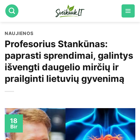
Skip
to
content
NAUJIENOS
Profesorius Stankūnas:
paprasti sprendimai, galintys
išvengti daugelio mirčių ir
prailginti lietuvių gyvenimą
18
Bir