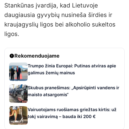
Stankūnas įvardija, kad Lietuvoje
daugiausia gyvybių nusineša širdies ir
kraujagyslių ligos bei alkoholio sukeltos
ligos.
Rekomenduojame
Trumpo žinia Europai: Putinas atviras apie
galimus žemių mainus
Skubus pranešimas: „Apsirūpinti vandens ir
maisto atsargomis“
Vairuotojams ruošiamas griežtas kirtis: už
tokį vairavimą – bauda iki 200 €