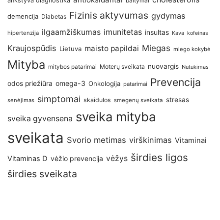
ankstyva diagnostika
baltymai
Fizinis aktyvumas
gydymas
demencija
Diabetas
imunitetas
ilgaamžiškumas
insultas
hipertenzija
Kava
kofeinas
Kraujospūdis
Miegas
maisto papildai
Lietuva
miego kokybė
Mityba
nuovargis
Moterų sveikata
mitybos patarimai
Nutukimas
Prevencija
omega-3
odos priežiūra
Onkologija
patarimai
simptomai
stresas
skaidulos
senėjimas
smegenų sveikata
sveika mityba
sveika gyvensena
sveikata
Svorio metimas
virškinimas
Vitaminai
širdies ligos
vėžys
Vitaminas D
vėžio prevencija
širdies sveikata