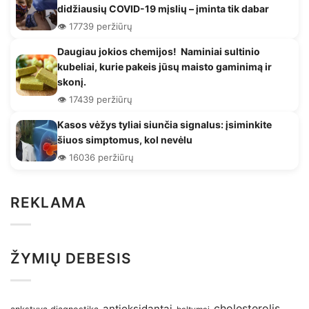
didžiausių COVID-19 mįslių – įminta tik dabar
👁️ 17739 peržiūrų
Daugiau jokios chemijos! Naminiai sultinio
kubeliai, kurie pakeis jūsų maisto gaminimą ir
skonį.
👁️ 17439 peržiūrų
Kasos vėžys tyliai siunčia signalus: įsiminkite
šiuos simptomus, kol nevėlu
👁️ 16036 peržiūrų
REKLAMA
ŽYMIŲ DEBESIS
antioksidantai
cholesterolis