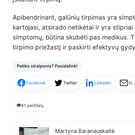
Apibendrinant, galūnių tirpimas yra simpto
kartojasi, atsirado netikėtai ir yra stipri
simptomų, būtina skubėti pas medikus. Tik
tirpimo priežastį ir paskirti efektyvų gyd
Patiko straipsnis? Pasidalink!
Facebook
Twitter
LinkedIn
El.
👁️
81 peržiūrų
Martyna Baranauskaitė