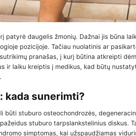
rį patyrė daugelis žmonių. Dažnai jis būna laik
ioje pozicijoje. Tačiau nuolatinis ar pasikart
 sutrikimų pranašas, į kurį būtina atkreipti dėm
 ir laiku kreiptis į medikus, kad būtų nustatyt
.
: kada sunerimti?
 gali būti stuburo osteochondrozės, degeneraci
 pažeidus stuburo tarpslankstelinius diskus. T
sindromo simptomas, kai užspaudžiamas viduri