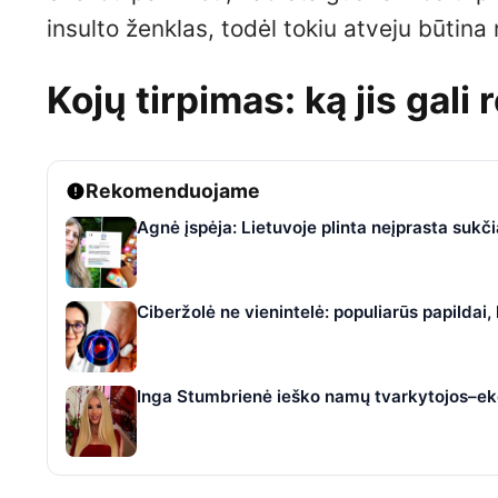
insulto ženklas, todėl tokiu atveju būtina 
Kojų tirpimas: ką jis gali 
Rekomenduojame
Agnė įspėja: Lietuvoje plinta neįprasta suk
Ciberžolė ne vienintelė: populiarūs papildai
Inga Stumbrienė ieško namų tvarkytojos–eko