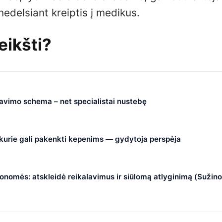
nedelsiant kreiptis į medikus.
reikšti?
čiavimo schema – net specialistai nustebę
, kurie gali pakenkti kepenims — gydytoja perspėja
nomės: atskleidė reikalavimus ir siūlomą atlyginimą (Sužino