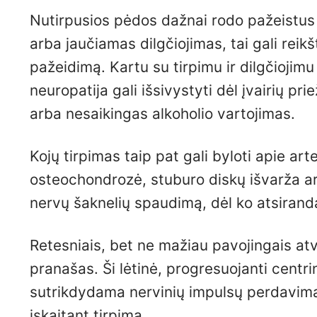
Nutirpusios pėdos dažnai rodo pažeistus 
arba jaučiamas dilgčiojimas, tai gali reik
pažeidimą. Kartu su tirpimu ir dilgčiojimu
neuropatija gali išsivystyti dėl įvairių pr
arba nesaikingas alkoholio vartojimas.
Kojų tirpimas taip pat gali byloti apie art
osteochondrozė, stuburo diskų išvarža a
nervų šaknelių spaudimą, dėl ko atsiranda
Retesniais, bet ne mažiau pavojingais atve
pranašas. Ši lėtinė, progresuojanti centr
sutrikdydama nervinių impulsų perdavimą
įskaitant tirpimą.