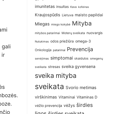
imunitetas
insultas
Kava
kofeinas
Kraujospūdis
maisto papildai
Lietuva
Mityba
Miegas
miego kokybė
iami
nuovargis
Moterų sveikata
mitybos patarimai
omega-3
odos priežiūra
Nutukimas
 gali
Prevencija
Onkologija
patarimai
ir
simptomai
skaidulos
senėjimas
smegenų
sveika gyvensena
stresas
sveikata
sveika mityba
sveikata
ės
Svorio metimas
ombozės.
virškinimas
Vitaminai
Vitaminas D
boze.
širdies
vėžys
vėžio prevencija
nčio
ligos
širdies sveikata