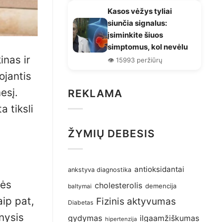
Kasos vėžys tyliai
siunčia signalus:
įsiminkite šiuos
simptomus, kol nevėlu
inas ir
👁️ 15993 peržiūrų
ojantis
esį.
REKLAMA
a tiksli
ŽYMIŲ DEBESIS
antioksidantai
ankstyva diagnostika
nės
cholesterolis
demencija
baltymai
aip pat,
Fizinis aktyvumas
Diabetas
nysis
gydymas
ilgaamžiškumas
hipertenzija