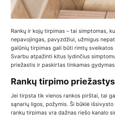
Rankų ir kojų tirpimas – tai simptomas, ku
nepavojingas, pavyzdžiui, užmigus nepatog
galūnių tirpimas gali būti rimtų sveikatos
Svarbu atpažinti kitus lydinčius simptomus
priežastis ir paskirtas tinkamas gydymas
Rankų tirpimo priežastys
Jei tirpsta tik vienos rankos pirštai, tai
sąnarių ligos, požymis. Ši būklė išsivysto
rankų tirpimas yra dažnas riešo kanalo 