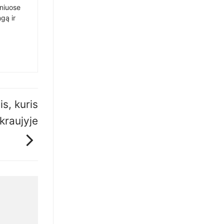
sniuose
gą ir
is, kuris
kraujyje