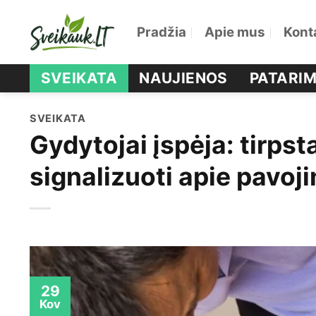
Skip
Pradžia
Apie mus
Kont
to
content
SVEIKATA
NAUJIENOS
PATARIM
SVEIKATA
Gydytojai įspėja: tirpst
signalizuoti apie pavoji
29
Kov