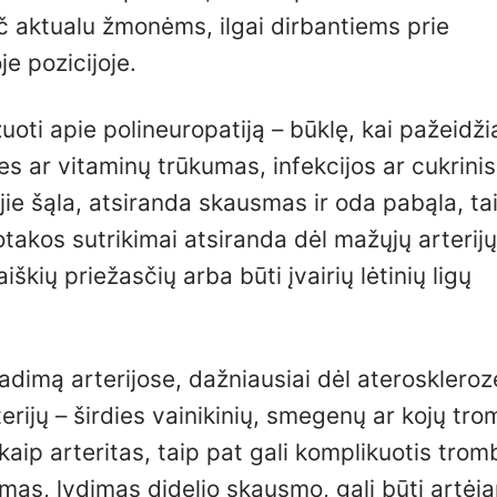
ač aktualu žmonėms, ilgai dirbantiems prie
e pozicijoje.
izuoti apie polineuropatiją – būklę, kai pažeidž
žies ar vitaminų trūkumas, infekcijos ar cukrinis
 jie šąla, atsiranda skausmas ir oda pabąla, tai
takos sutrikimai atsiranda dėl mažųjų arterijų 
aiškių priežasčių arba būti įvairių lėtinių ligų
dimą arterijose, dažniausiai dėl ateroskleroz
erijų – širdies vainikinių, smegenų ar kojų tr
aip arteritas, taip pat gali komplikuotis trom
mas, lydimas didelio skausmo, gali būti artėja