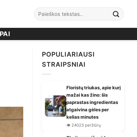
PAI
POPULIARIAUSI
STRAIPSNIAI
Floristų triukas, apie kurį
mažai kas žino: šis
paprastas ingredientas
atgaivina gėles per
kelias minutes
👁️ 24023 peržiūrų