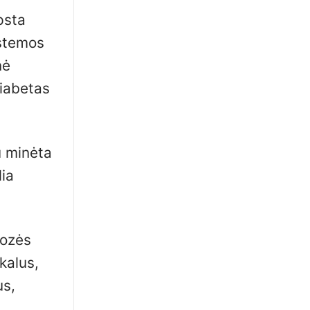
psta
istemos
nė
diabetas
u minėta
ia
rozės
kalus,
us,