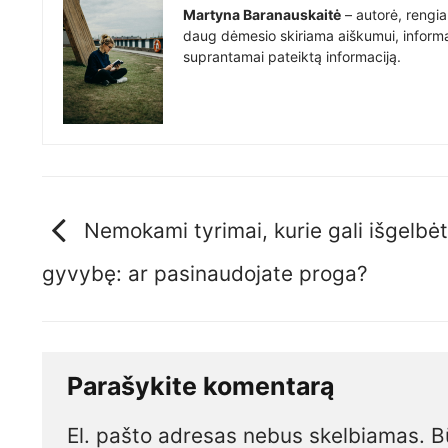
Martyna Baranauskaitė
– autorė, rengia
daug dėmesio skiriama aiškumui, informat
suprantamai pateiktą informaciją.
Nemokami tyrimai, kurie gali išgelbėt
gyvybę: ar pasinaudojate proga?
Parašykite komentarą
El. pašto adresas nebus skelbiamas.
B