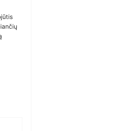
jūtis
liančių
ą