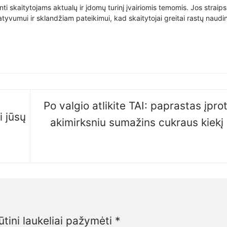
nti skaitytojams aktualų ir įdomų turinį įvairiomis temomis. Jos straip
yvumui ir sklandžiam pateikimui, kad skaitytojai greitai rastų naudin
Po valgio atlikite TAI: paprastas įprot
i jūsų
akimirksniu sumažins cukraus kiekį 
ūtini laukeliai pažymėti
*