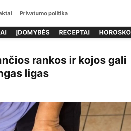
aktai
Privatumo politika
AI
ĮDOMYBĖS
RECEPTAI
HOROSKO
ančios rankos ir kojos gali
ngas ligas