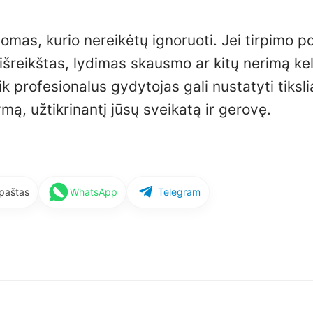
mas, kurio nereikėtų ignoruoti. Jei tirpimo po
ai išreikštas, lydimas skausmo ar kitų nerimą ke
 profesionalus gydytojas gali nustatyti tiksli
ymą, užtikrinantį jūsų sveikatą ir gerovę.
 paštas
WhatsApp
Telegram