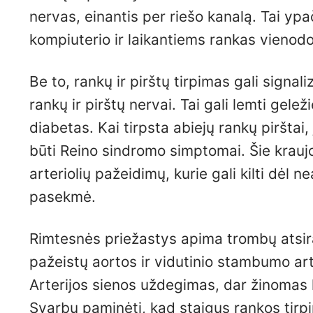
nervas, einantis per riešo kanalą. Tai yp
kompiuterio ir laikantiems rankas vienodoj
Be to, rankų ir pirštų tirpimas gali signal
rankų ir pirštų nervai. Tai gali lemti gele
diabetas. Kai tirpsta abiejų rankų pirštai,
būti Reino sindromo simptomai. Šie kraujo
arteriolių pažeidimų, kurie gali kilti dėl ne
pasekmė.
Rimtesnės priežastys apima trombų atsira
pažeistų aortos ir vidutinio stambumo art
Arterijos sienos uždegimas, dar žinomas k
Svarbu paminėti, kad staigus rankos tirpi