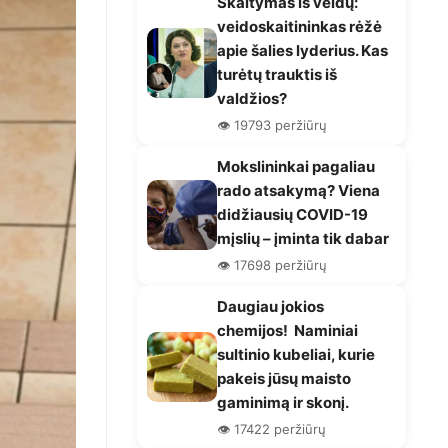
Skaitymas iš veidų:
veidoskaitininkas rėžė
apie šalies lyderius. Kas
turėtų trauktis iš
valdžios?
👁️ 19793 peržiūrų
Mokslininkai pagaliau
rado atsakymą? Viena
didžiausių COVID-19
mįslių – įminta tik dabar
👁️ 17698 peržiūrų
Daugiau jokios
chemijos! Naminiai
sultinio kubeliai, kurie
pakeis jūsų maisto
gaminimą ir skonį.
👁️ 17422 peržiūrų