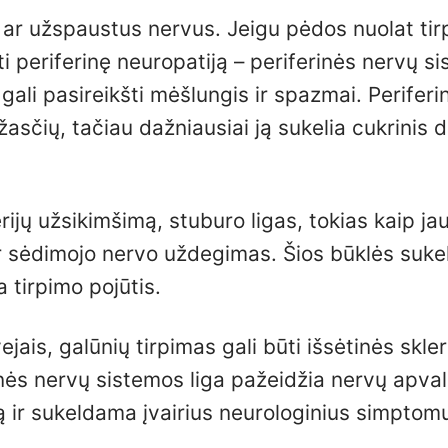
ar užspaustus nervus. Jeigu pėdos nuolat tir
šti periferinę neuropatiją – periferinės nervų s
 gali pasireikšti mėšlungis ir spazmai. Periferi
iežasčių, tačiau dažniausiai ją sukelia cukrinis 
erijų užsikimšimą, stuburo ligas, tokias kaip ja
r sėdimojo nervo uždegimas. Šios būklės sukel
 tirpimo pojūtis.
jais, galūnių tirpimas gali būti išsėtinės skle
inės nervų sistemos liga pažeidžia nervų apval
 ir sukeldama įvairius neurologinius simptom