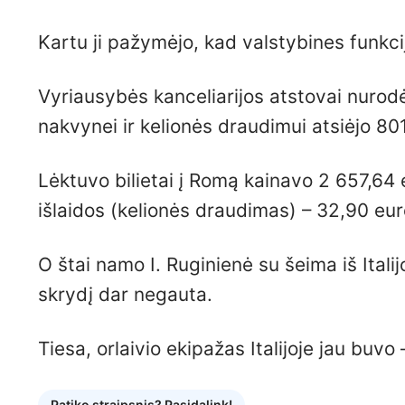
Kartu ji pažymėjo, kad valstybines funk
Vyriausybės kanceliarijos atstovai nurodė
nakvynei ir kelionės draudimui atsiėjo 80
Lėktuvo bilietai į Romą kainavo 2 657,64 
išlaidos (kelionės draudimas) – 32,90 eur
O štai namo I. Ruginienė su šeima iš Italij
skrydį dar negauta.
Tiesa, orlaivio ekipažas Italijoje jau buvo
Patiko straipsnis? Pasidalink!