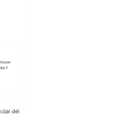
sniuose
gą ir
cijai dėl