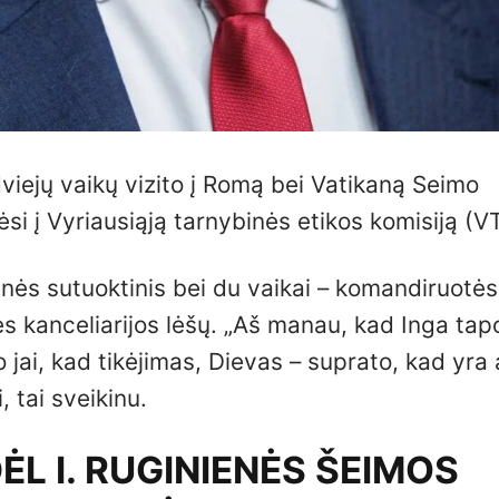
viejų vaikų vizito į Romą bei Vatikaną Seimo
si į Vyriausiąją tarnybinės etikos komisiją (V
nienės sutuoktinis bei du vaikai – komandiruotės
s kanceliarijos lėšų. „Aš manau, kad Inga tap
jai, kad tikėjimas, Dievas – suprato, kad yra 
 tai sveikinu.
L I. RUGINIENĖS ŠEIMOS