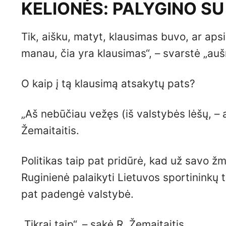
KELIONĖS: PALYGINO S
Tik, aišku, matyt, klausimas buvo, ar apsim
manau, čia yra klausimas“, – svarstė „aušr
O kaip į tą klausimą atsakytų pats?
„Aš nebūčiau vežęs (iš valstybės lėšų, – 
Žemaitaitis.
Politikas taip pat pridūrė, kad už savo ž
Ruginienė palaikyti Lietuvos sportininkų t
pat padengė valstybė.
„Tikrai taip“, – sakė R. Žemaitaitis.