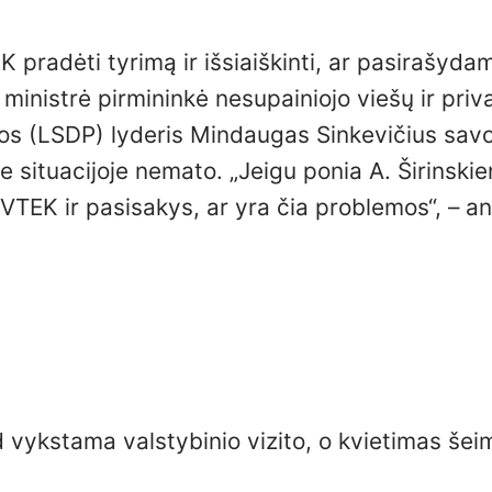
 pradėti tyrimą ir išsiaiškinti, ar pasirašyda
ministrė pirmininkė nesupainiojo viešų ir priv
jos (LSDP) lyderis Mindaugas Sinkevičius sav
 situacijoje nemato. „Jeigu ponia A. Širinski
 VTEK ir pasisakys, ar yra čia problemos“, – an
ad vykstama valstybinio vizito, o kvietimas šei