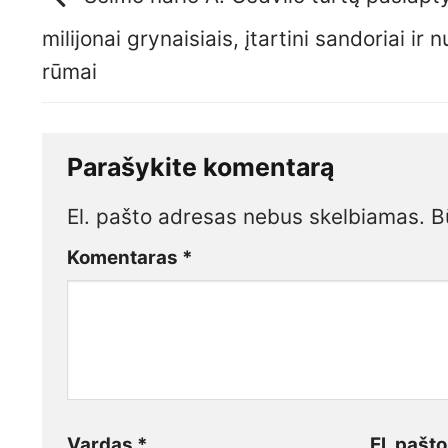
milijonai grynaisiais, įtartini sandoriai ir n
rūmai
Parašykite komentarą
El. pašto adresas nebus skelbiamas.
B
Komentaras
*
Vardas
*
El. pašt