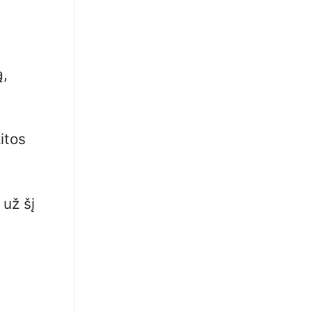
ą,
itos
 už šį