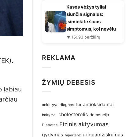
Kasos vėžys tyliai
siunčia signalus:
įsiminkite šiuos
simptomus, kol nevėlu
👁️ 15993 peržiūrų
REKLAMA
TEK).
ŽYMIŲ DEBESIS
o labiau
arčiau
antioksidantai
ankstyva diagnostika
cholesterolis
demencija
baltymai
Fizinis aktyvumas
Diabetas
gydymas
ilgaamžiškumas
hipertenzija