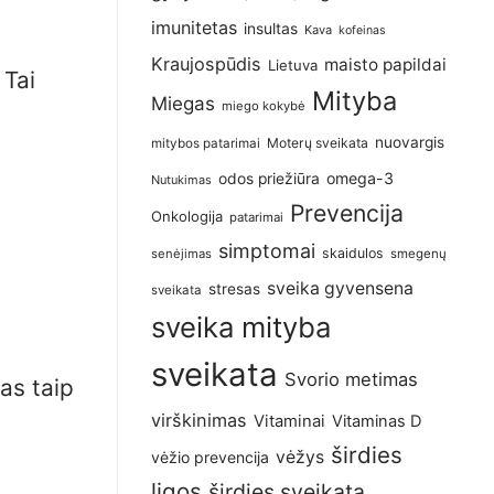
imunitetas
insultas
Kava
kofeinas
Kraujospūdis
maisto papildai
Lietuva
 Tai
Mityba
Miegas
miego kokybė
nuovargis
Moterų sveikata
mitybos patarimai
omega-3
odos priežiūra
Nutukimas
Prevencija
Onkologija
patarimai
simptomai
skaidulos
senėjimas
smegenų
sveika gyvensena
stresas
sveikata
sveika mityba
sveikata
Svorio metimas
as taip
virškinimas
Vitaminai
Vitaminas D
širdies
vėžys
vėžio prevencija
ligos
širdies sveikata