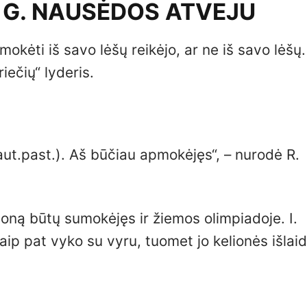
U G. NAUSĖDOS ATVEJU
okėti iš savo lėšų reikėjo, ar ne iš savo lėšų.
iečių“ lyderis.
aut.past.). Aš būčiau apmokėjęs“, – nurodė R.
moną būtų sumokėjęs ir žiemos olimpiadoje. I.
aip pat vyko su vyru, tuomet jo kelionės išlaid