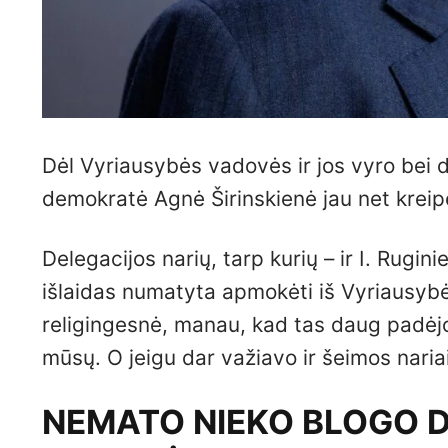
Dėl Vyriausybės vadovės ir jos vyro bei d
demokratė Agnė Širinskienė jau net kreipė
Delegacijos narių, tarp kurių – ir I. Rugi
išlaidas numatyta apmokėti iš Vyriausybė
religingesnė, manau, kad tas daug padėjo 
mūsų. O jeigu dar važiavo ir šeimos nariai,
NEMATO NIEKO BLOGO DĖ