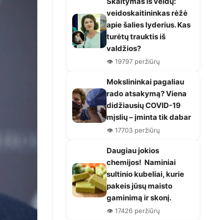
Skaitymas iš veidų:
veidoskaitininkas rėžė
apie šalies lyderius. Kas
turėtų trauktis iš
valdžios?
👁️ 19797 peržiūrų
Mokslininkai pagaliau
rado atsakymą? Viena
didžiausių COVID-19
mįslių – įminta tik dabar
👁️ 17703 peržiūrų
Daugiau jokios
chemijos! Naminiai
sultinio kubeliai, kurie
pakeis jūsų maisto
gaminimą ir skonį.
👁️ 17426 peržiūrų