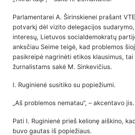
Parlamentarei A. Širinskienei prašant VTEK
potvarkį dėl vizito delegacijos sudarymo, 
interesų, Lietuvos socialdemokratų parti
anksčiau Seime teigė, kad problemos šioje
pasikreipė nagrinėti etikos klausimus, tai
žurnalistams sakė M. Sinkevičius.
I. Ruginienė susitiko su popiežiumi.
„Aš problemos nematau“, – akcentavo jis.
Pati I. Ruginienė prieš kelionę aiškino, k
buvo gautas iš popiežiaus.