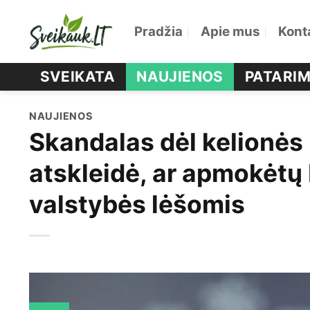
Skip
Pradžia
Apie mus
Kont
to
content
SVEIKATA
NAUJIENOS
PATARIM
NAUJIENOS
Skandalas dėl kelionės 
atskleidė, ar apmokėtų
valstybės lėšomis