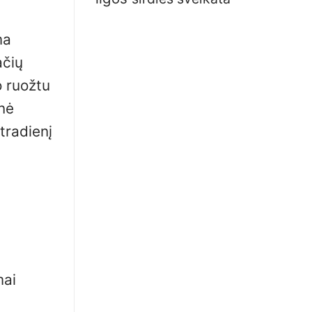
ma
ačių
o ruožtu
enė
tradienį
mai