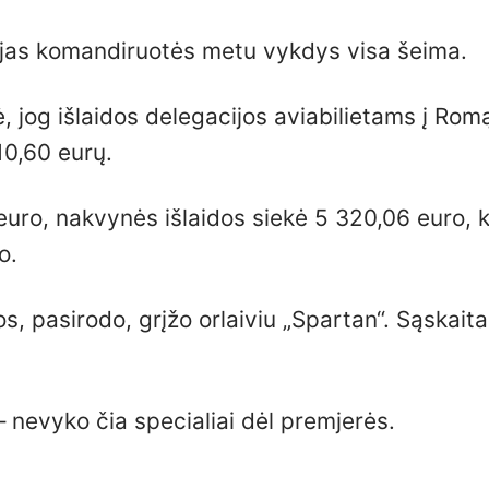
cijas komandiruotės metu vykdys visa šeima.
, jog išlaidos delegacijos aviabilietams į Rom
10,60 eurų.
euro, nakvynės išlaidos siekė 5 320,06 euro, k
o.
os, pasirodo, grįžo orlaiviu „Spartan“. Sąskaita
 – nevyko čia specialiai dėl premjerės.