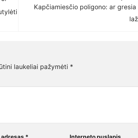
Kapčiamiesčio poligono: ar gresia p
utylėti
la
ūtini laukeliai pažymėti
*
o adresas
*
Interneto puslapis