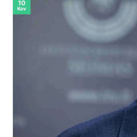
10
Kov