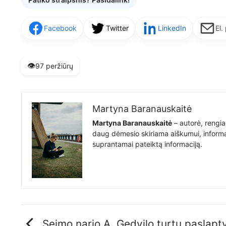
Facebook
Twitter
LinkedIn
El.
👁️
97 peržiūrų
Martyna Baranauskaitė
Martyna Baranauskaitė
– autorė, rengia
daug dėmesio skiriama aiškumui, informat
suprantamai pateiktą informaciją.
Seimo nario A. Gedvilo turtų paslapt