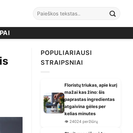
PAI
POPULIARIAUSI
is
STRAIPSNIAI
Floristų triukas, apie kurį
mažai kas žino: šis
paprastas ingredientas
atgaivina gėles per
kelias minutes
👁️ 24024 peržiūrų