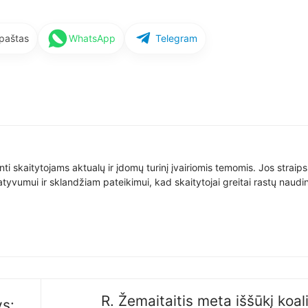
 paštas
WhatsApp
Telegram
nti skaitytojams aktualų ir įdomų turinį įvairiomis temomis. Jos straip
yvumui ir sklandžiam pateikimui, kad skaitytojai greitai rastų naudin
R. Žemaitaitis meta iššūkį koali
ys: