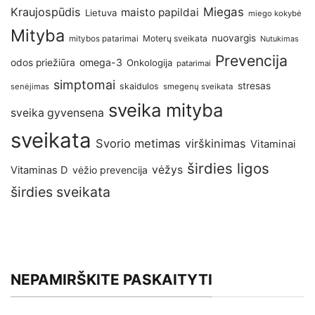
Kraujospūdis
Miegas
maisto papildai
Lietuva
miego kokybė
Mityba
nuovargis
Moterų sveikata
mitybos patarimai
Nutukimas
Prevencija
omega-3
odos priežiūra
Onkologija
patarimai
simptomai
stresas
skaidulos
senėjimas
smegenų sveikata
sveika mityba
sveika gyvensena
sveikata
Svorio metimas
virškinimas
Vitaminai
širdies ligos
vėžys
Vitaminas D
vėžio prevencija
širdies sveikata
NEPAMIRŠKITE PASKAITYTI