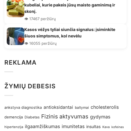
kubeliai, kurie pakeis jūsų maisto gaminimą ir
skonį.
👁️ 17467 peržiūrų
Kasos vėžys tyliai siunčia signalus: įsiminkite
šiuos simptomus, kol nevėlu
👁️ 16055 peržiūrų
REKLAMA
ŽYMIŲ DEBESIS
antioksidantai
cholesterolis
ankstyva diagnostika
baltymai
Fizinis aktyvumas
gydymas
demencija
Diabetas
imunitetas
ilgaamžiškumas
insultas
hipertenzija
Kava
kofeinas