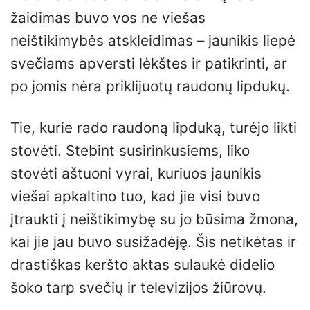
žaidimas buvo vos ne viešas
neištikimybės atskleidimas – jaunikis liepė
svečiams apversti lėkštes ir patikrinti, ar
po jomis nėra priklijuotų raudonų lipdukų.
Tie, kurie rado raudoną lipduką, turėjo likti
stovėti. Stebint susirinkusiems, liko
stovėti aštuoni vyrai, kuriuos jaunikis
viešai apkaltino tuo, kad jie visi buvo
įtraukti į neištikimybę su jo būsima žmona,
kai jie jau buvo susižadėję. Šis netikėtas ir
drastiškas keršto aktas sulaukė didelio
šoko tarp svečių ir televizijos žiūrovų.