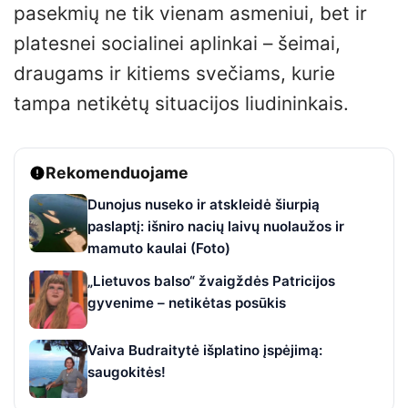
pasekmių ne tik vienam asmeniui, bet ir
platesnei socialinei aplinkai – šeimai,
draugams ir kitiems svečiams, kurie
tampa netikėtų situacijos liudininkais.
Rekomenduojame
Dunojus nuseko ir atskleidė šiurpią
paslaptį: išniro nacių laivų nuolaužos ir
mamuto kaulai (Foto)
„Lietuvos balso“ žvaigždės Patricijos
gyvenime – netikėtas posūkis
Vaiva Budraitytė išplatino įspėjimą:
saugokitės!