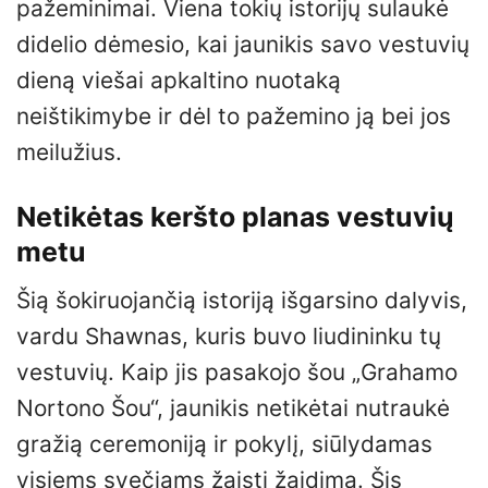
pažeminimai. Viena tokių istorijų sulaukė
didelio dėmesio, kai jaunikis savo vestuvių
dieną viešai apkaltino nuotaką
neištikimybe ir dėl to pažemino ją bei jos
meilužius.
Netikėtas keršto planas vestuvių
metu
Šią šokiruojančią istoriją išgarsino dalyvis,
vardu Shawnas, kuris buvo liudininku tų
vestuvių. Kaip jis pasakojo šou „Grahamo
Nortono Šou“, jaunikis netikėtai nutraukė
gražią ceremoniją ir pokylį, siūlydamas
visiems svečiams žaisti žaidimą. Šis