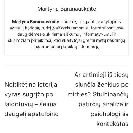
Martyna Baranauskaitė
Martyna Baranauskaitė
– autorė, rengianti skaitytojams
aktualų ir įdomų turinį įvairiomis temomis. Jos straipsniuose
daug dėmesio skiriama aiškumui, informatyvumui ir
sklandžiam pateikimui, kad skaitytojai greitai rastų naudingą
ir suprantamai pateiktą informaciją.
Ar artimieji iš tiesų
Neįtikėtina istorija:
siunčia ženklus po
vyras sugrįžo po
mirties? Stulbinančių
laidotuvių – šeima
patirčių analizė ir
daugelį apstulbino
psichologinis
kontekstas