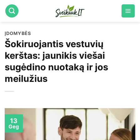
Skip
to
content
ĮDOMYBĖS
Šokiruojantis vestuvių
kerštas: jaunikis viešai
sugėdino nuotaką ir jos
meilužius
13
Geg