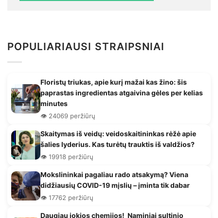
POPULIARIAUSI STRAIPSNIAI
Floristų triukas, apie kurį mažai kas žino: šis
paprastas ingredientas atgaivina gėles per kelias
minutes
👁️ 24069 peržiūrų
Skaitymas iš veidų: veidoskaitininkas rėžė apie
šalies lyderius. Kas turėtų trauktis iš valdžios?
👁️ 19918 peržiūrų
Mokslininkai pagaliau rado atsakymą? Viena
didžiausių COVID-19 mįslių – įminta tik dabar
👁️ 17762 peržiūrų
Daugiau jokios chemijos! Naminiai sultinio