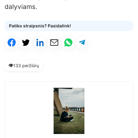
dalyviams.
Patiko straipsnis? Pasidalink!
👁️
133 peržiūrų