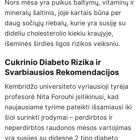
Nors mėsa yra puikus baltymų, vitaminų ir
mineralų šaltinis, joje kartais būna per
daug sočiųjų riebalų, kurie yra susiję su
dideliu cholesterolio kiekiu kraujyje,
išeminės širdies ligos rizikos veiksniu.
Cukrinio Diabeto Rizika ir
Svarbiausios Rekomendacijos
Kembridžo universiteto vyriausioji tyrėja
profesorė Nita Forouhi įsitikinusi, kad
naujausiame tyrime pateikti išsamiausi iki
šiol surinkti įrodymai – perdirbtos ir
neperdirbtos raudonos mėsos vartojimas
yra susijęs su didesne 2 tipo diabeto