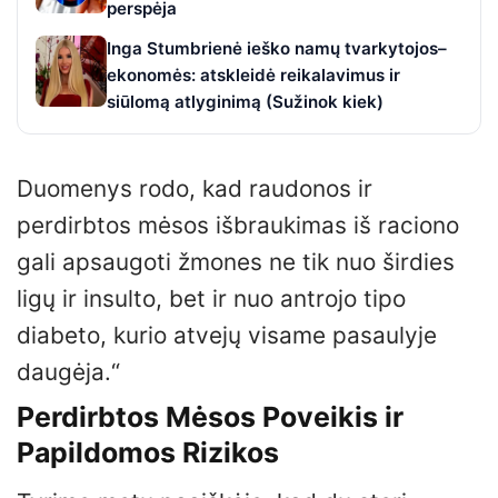
perspėja
Inga Stumbrienė ieško namų tvarkytojos–
ekonomės: atskleidė reikalavimus ir
siūlomą atlyginimą (Sužinok kiek)
Duomenys rodo, kad raudonos ir
perdirbtos mėsos išbraukimas iš raciono
gali apsaugoti žmones ne tik nuo širdies
ligų ir insulto, bet ir nuo antrojo tipo
diabeto, kurio atvejų visame pasaulyje
daugėja.“
Perdirbtos Mėsos Poveikis ir
Papildomos Rizikos