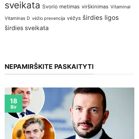
sveikata
Svorio metimas
virškinimas
Vitaminai
širdies ligos
vėžys
Vitaminas D
vėžio prevencija
širdies sveikata
NEPAMIRŠKITE PASKAITYTI
18
Bir