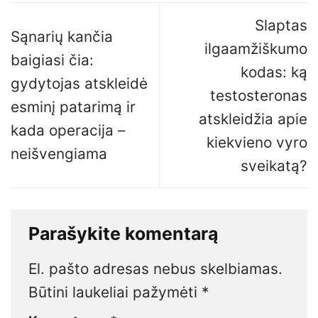
Slaptas
Sąnarių kančia
ilgaamžiškumo
baigiasi čia:
kodas: ką
gydytojas atskleidė
testosteronas
esminį patarimą ir
atskleidžia apie
kada operacija –
kiekvieno vyro
neišvengiama
sveikatą?
Parašykite komentarą
El. pašto adresas nebus skelbiamas.
Būtini laukeliai pažymėti
*