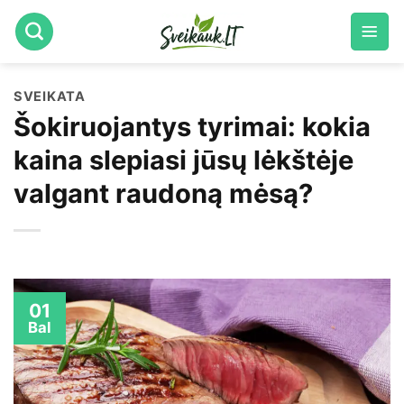
Skip
to
content
SVEIKATA
Šokiruojantys tyrimai: kokia
kaina slepiasi jūsų lėkštėje
valgant raudoną mėsą?
01
Bal