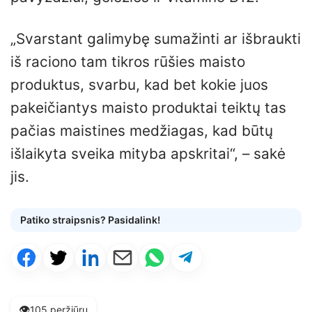
„Svarstant galimybę sumažinti ar išbraukti
iš raciono tam tikros rūšies maisto
produktus, svarbu, kad bet kokie juos
pakeičiantys maisto produktai teiktų tas
pačias maistines medžiagas, kad būtų
išlaikyta sveika mityba apskritai“, – sakė
jis.
Patiko straipsnis? Pasidalink!
👁️
105 peržiūrų