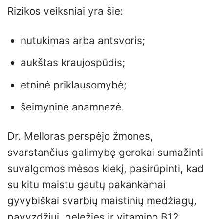
Rizikos veiksniai yra šie:
nutukimas arba antsvoris;
aukštas kraujospūdis;
etninė priklausomybė;
šeimyninė anamnezė.
Dr. Melloras perspėjo žmones,
svarstančius galimybę gerokai sumažinti
suvalgomos mėsos kiekį, pasirūpinti, kad
su kitu maistu gautų pakankamai
gyvybiškai svarbių maistinių medžiagų,
pavyzdžiui, geležies ir vitamino B12.