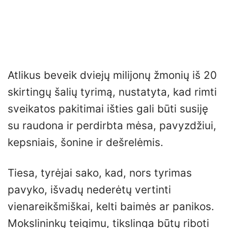
Atlikus beveik dviejų milijonų žmonių iš 20
skirtingų šalių tyrimą, nustatyta, kad rimti
sveikatos pakitimai išties gali būti susiję
su raudona ir perdirbta mėsa, pavyzdžiui,
kepsniais, šonine ir dešrelėmis.
Tiesa, tyrėjai sako, kad, nors tyrimas
pavyko, išvadų nederėtų vertinti
vienareikšmiškai, kelti baimės ar panikos.
Mokslininkų teigimu, tikslinga būtų riboti