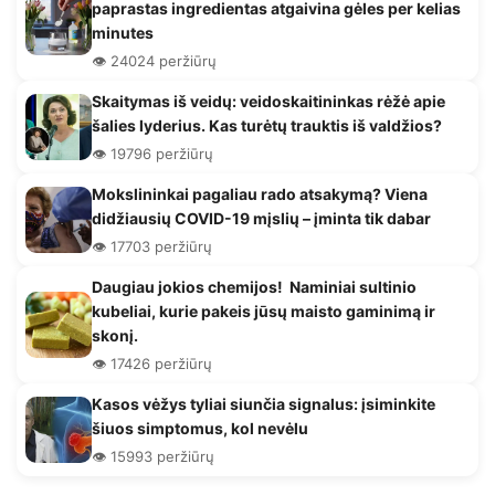
paprastas ingredientas atgaivina gėles per kelias
minutes
👁️ 24024 peržiūrų
Skaitymas iš veidų: veidoskaitininkas rėžė apie
šalies lyderius. Kas turėtų trauktis iš valdžios?
👁️ 19796 peržiūrų
Mokslininkai pagaliau rado atsakymą? Viena
didžiausių COVID-19 mįslių – įminta tik dabar
👁️ 17703 peržiūrų
Daugiau jokios chemijos! Naminiai sultinio
kubeliai, kurie pakeis jūsų maisto gaminimą ir
skonį.
👁️ 17426 peržiūrų
Kasos vėžys tyliai siunčia signalus: įsiminkite
šiuos simptomus, kol nevėlu
👁️ 15993 peržiūrų