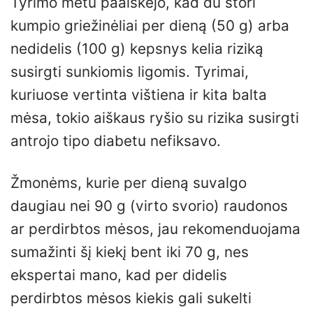
Tyrimo metu paaiškėjo, kad du stori
kumpio griežinėliai per dieną (50 g) arba
nedidelis (100 g) kepsnys kelia riziką
susirgti sunkiomis ligomis. Tyrimai,
kuriuose vertinta vištiena ir kita balta
mėsa, tokio aiškaus ryšio su rizika susirgti
antrojo tipo diabetu nefiksavo.
Žmonėms, kurie per dieną suvalgo
daugiau nei 90 g (virto svorio) raudonos
ar perdirbtos mėsos, jau rekomenduojama
sumažinti šį kiekį bent iki 70 g, nes
ekspertai mano, kad per didelis
perdirbtos mėsos kiekis gali sukelti