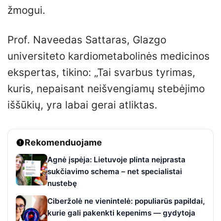
žmogui.
Prof. Naveedas Sattaras, Glazgo
universiteto kardiometabolinės medicinos
ekspertas, tikino: „Tai svarbus tyrimas,
kuris, nepaisant neišvengiamų stebėjimo
iššūkių, yra labai gerai atliktas.
Rekomenduojame
Agnė įspėja: Lietuvoje plinta neįprasta
sukčiavimo schema – net specialistai
nustebę
Ciberžolė ne vienintelė: populiarūs papildai,
kurie gali pakenkti kepenims — gydytoja