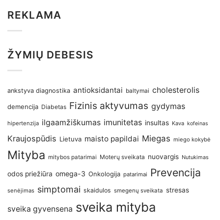
REKLAMA
ŽYMIŲ DEBESIS
antioksidantai
cholesterolis
ankstyva diagnostika
baltymai
Fizinis aktyvumas
gydymas
demencija
Diabetas
imunitetas
ilgaamžiškumas
insultas
hipertenzija
Kava
kofeinas
Kraujospūdis
Miegas
maisto papildai
Lietuva
miego kokybė
Mityba
nuovargis
Moterų sveikata
mitybos patarimai
Nutukimas
Prevencija
omega-3
odos priežiūra
Onkologija
patarimai
simptomai
stresas
skaidulos
senėjimas
smegenų sveikata
sveika mityba
sveika gyvensena