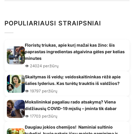
POPULIARIAUSI STRAIPSNIAI
Floristų triukas, apie kurį mažai kas žino: šis
paprastas ingredientas atgaivina gėles per kelias
minutes
👁️ 24024 peržiūrų
Skaitymas iš veidų: veidoskaitininkas rėžė apie
šalies lyderius. Kas turėtų trauktis iš valdžios?
👁️ 19797 peržiūrų
Mokslininkai pagaliau rado atsakymą? Viena
didžiausių COVID-19 mįslių – įminta tik dabar
👁️ 17703 peržiūrų
Daugiau jokios chemijos! Naminiai sultinio
kubeliai, kurie pakeis jūsų maisto gaminimą ir