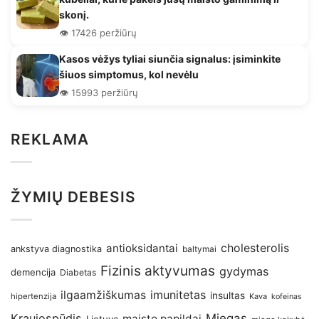
skonį.
👁️ 17426 peržiūrų
Kasos vėžys tyliai siunčia signalus: įsiminkite
šiuos simptomus, kol nevėlu
👁️ 15993 peržiūrų
REKLAMA
ŽYMIŲ DEBESIS
antioksidantai
cholesterolis
ankstyva diagnostika
baltymai
Fizinis aktyvumas
gydymas
demencija
Diabetas
imunitetas
ilgaamžiškumas
insultas
hipertenzija
Kava
kofeinas
Kraujospūdis
Miegas
maisto papildai