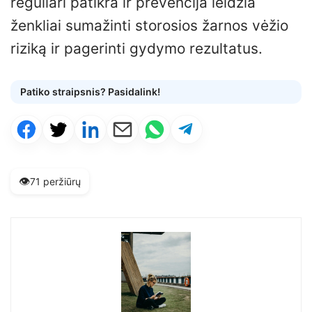
reguliari patikra ir prevencija leidžia
ženkliai sumažinti storosios žarnos vėžio
riziką ir pagerinti gydymo rezultatus.
Patiko straipsnis? Pasidalink!
👁️
71 peržiūrų