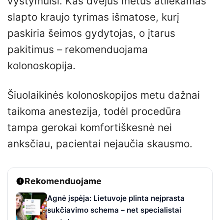
vystymuisi. Kas dvejus metus atliekamas
slapto kraujo tyrimas išmatose, kurį
paskiria šeimos gydytojas, o įtarus
pakitimus – rekomenduojama
kolonoskopija.
Šiuolaikinės kolonoskopijos metu dažnai
taikoma anestezija, todėl procedūra
tampa gerokai komfortiškesnė nei
anksčiau, pacientai nejaučia skausmo.
Rekomenduojame
Agnė įspėja: Lietuvoje plinta neįprasta
sukčiavimo schema – net specialistai