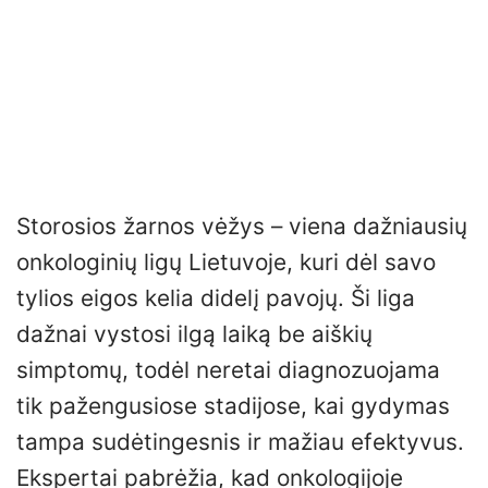
Storosios žarnos vėžys – viena dažniausių
onkologinių ligų Lietuvoje, kuri dėl savo
tylios eigos kelia didelį pavojų. Ši liga
dažnai vystosi ilgą laiką be aiškių
simptomų, todėl neretai diagnozuojama
tik pažengusiose stadijose, kai gydymas
tampa sudėtingesnis ir mažiau efektyvus.
Ekspertai pabrėžia, kad onkologijoje