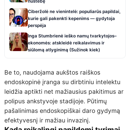
nustebę
Ciberžolė ne vienintelė: populiarūs papildai,
kurie gali pakenkti kepenims — gydytoja
perspėja
Inga Stumbrienė ieško namų tvarkytojos–
ekonomės: atskleidė reikalavimus ir
siūlomą atlyginimą (Sužinok kiek)
Be to, naudojama aukštos raiškos
endoskopinė įranga su dirbtiniu intelektu
leidžia aptikti net mažiausius pakitimus ar
polipus ankstyvoje stadijoje. Pūtimų
pašalinimas endoskopiškai daro gydymą
efektyvesnį ir mažiau invazinį.
Kada reikalingi papildomi tyrimai