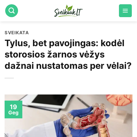
Skip
to
content
SVEIKATA
Tylus, bet pavojingas: kodėl
storosios žarnos vėžys
dažnai nustatomas per vėlai?
19
Geg