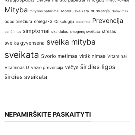
Lietuva
miego kokybė
Mityba
nuovargis
Moterų sveikata
mitybos patarimai
Nutukimas
Prevencija
omega-3
odos priežiūra
Onkologija
patarimai
simptomai
stresas
skaidulos
senėjimas
smegenų sveikata
sveika mityba
sveika gyvensena
sveikata
Svorio metimas
virškinimas
Vitaminai
širdies ligos
vėžys
Vitaminas D
vėžio prevencija
širdies sveikata
NEPAMIRŠKITE PASKAITYTI