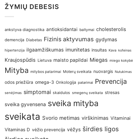
ŽYMIŲ DEBESIS
antioksidantai
cholesterolis
ankstyva diagnostika
baltymai
Fizinis aktyvumas
gydymas
demencija
Diabetas
imunitetas
ilgaamžiškumas
insultas
hipertenzija
Kava
kofeinas
Kraujospūdis
Miegas
maisto papildai
Lietuva
miego kokybė
Mityba
nuovargis
Moterų sveikata
mitybos patarimai
Nutukimas
Prevencija
omega-3
odos priežiūra
Onkologija
patarimai
simptomai
stresas
skaidulos
senėjimas
smegenų sveikata
sveika mityba
sveika gyvensena
sveikata
Svorio metimas
virškinimas
Vitaminai
širdies ligos
vėžys
Vitaminas D
vėžio prevencija