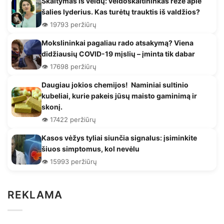
Skaitymas iš veidų: veidoskaitininkas rėžė apie
šalies lyderius. Kas turėtų trauktis iš valdžios?
👁️ 19793 peržiūrų
Mokslininkai pagaliau rado atsakymą? Viena
didžiausių COVID-19 mįslių – įminta tik dabar
👁️ 17698 peržiūrų
Daugiau jokios chemijos! Naminiai sultinio
kubeliai, kurie pakeis jūsų maisto gaminimą ir
skonį.
👁️ 17422 peržiūrų
Kasos vėžys tyliai siunčia signalus: įsiminkite
šiuos simptomus, kol nevėlu
👁️ 15993 peržiūrų
REKLAMA