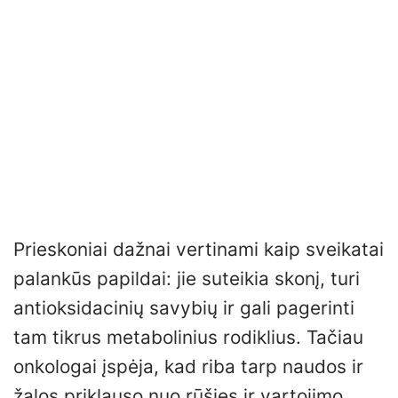
Prieskoniai dažnai vertinami kaip sveikatai
palankūs papildai: jie suteikia skonį, turi
antioksidacinių savybių ir gali pagerinti
tam tikrus metabolinius rodiklius. Tačiau
onkologai įspėja, kad riba tarp naudos ir
žalos priklauso nuo rūšies ir vartojimo