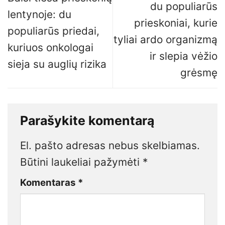
du populiarūs
lentynoje: du
prieskoniai, kurie
populiarūs priedai,
tyliai ardo organizmą
kuriuos onkologai
ir slepia vėžio
sieja su auglių rizika
grėsmę
Parašykite komentarą
El. pašto adresas nebus skelbiamas.
Būtini laukeliai pažymėti
*
Komentaras
*