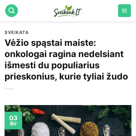
Skip
to
content
SVEIKATA
Vėžio spąstai maiste:
onkologai ragina nedelsiant
išmesti du populiarius
prieskonius, kurie tyliai žudo
03
Bir