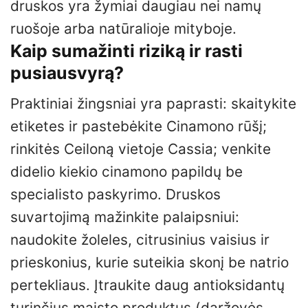
druskos yra žymiai daugiau nei namų
ruošoje arba natūralioje mityboje.
Kaip sumažinti riziką ir rasti
pusiausvyrą?
Praktiniai žingsniai yra paprasti: skaitykite
etiketes ir pastebėkite Cinamono rūšį;
rinkitės Ceiloną vietoje Cassia; venkite
didelio kiekio cinamono papildų be
specialisto paskyrimo. Druskos
suvartojimą mažinkite palaipsniui:
naudokite žoleles, citrusinius vaisius ir
prieskonius, kurie suteikia skonį be natrio
pertekliaus. Įtraukite daug antioksidantų
turinčius maisto produktus (daržovės,