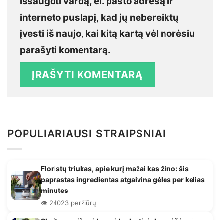
išsaugoti vardą, el. pašto adresą ir
interneto puslapį, kad jų nebereiktų
įvesti iš naujo, kai kitą kartą vėl norėsiu
parašyti komentarą.
POPULIARIAUSI STRAIPSNIAI
Floristų triukas, apie kurį mažai kas žino: šis
paprastas ingredientas atgaivina gėles per kelias
minutes
👁️ 24023 peržiūrų