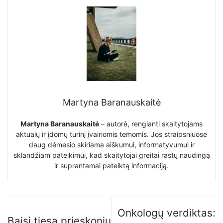
Martyna Baranauskaitė
Martyna Baranauskaitė
– autorė, rengianti skaitytojams
aktualų ir įdomų turinį įvairiomis temomis. Jos straipsniuose
daug dėmesio skiriama aiškumui, informatyvumui ir
sklandžiam pateikimui, kad skaitytojai greitai rastų naudingą
ir suprantamai pateiktą informaciją.
Onkologų verdiktas:
Baisi tiesa prieskonių