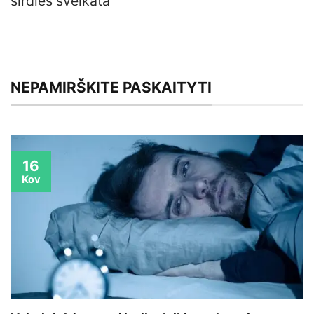
širdies sveikata
NEPAMIRŠKITE PASKAITYTI
16
Kov