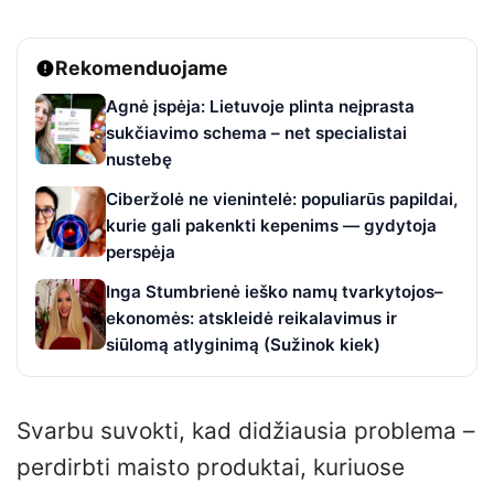
Rekomenduojame
Agnė įspėja: Lietuvoje plinta neįprasta
sukčiavimo schema – net specialistai
nustebę
Ciberžolė ne vienintelė: populiarūs papildai,
kurie gali pakenkti kepenims — gydytoja
perspėja
Inga Stumbrienė ieško namų tvarkytojos–
ekonomės: atskleidė reikalavimus ir
siūlomą atlyginimą (Sužinok kiek)
Svarbu suvokti, kad didžiausia problema –
perdirbti maisto produktai, kuriuose