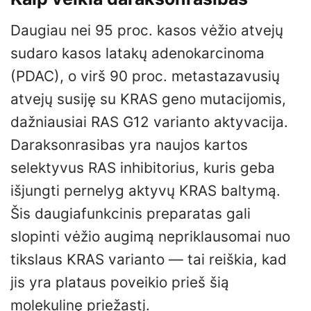
Daugiau nei 95 proc. kasos vėžio atvejų
sudaro kasos latakų adenokarcinoma
(PDAC), o virš 90 proc. metastazavusių
atvejų susiję su KRAS geno mutacijomis,
dažniausiai RAS G12 varianto aktyvacija.
Daraksonrasibas yra naujos kartos
selektyvus RAS inhibitorius, kuris geba
išjungti pernelyg aktyvų KRAS baltymą.
Šis daugiafunkcinis preparatas gali
slopinti vėžio augimą nepriklausomai nuo
tikslaus KRAS varianto — tai reiškia, kad
jis yra plataus poveikio prieš šią
molekulinę priežastį.