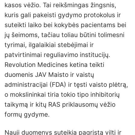
kasos vėžio. Tai reikšmingas žingsnis,
kuris gali pakeisti gydymo protokolus ir
suteikti laiko bei kokybės pacientams bei
jų šeimoms, tačiau toliau būtini tolimesni
tyrimai, ilgalaikiai stebėjimai ir
patvirtinimai reguliavimo institucijų.
Revolution Medicines ketina teikti
duomenis JAV Maisto ir vaistų
administracijai (FDA) ir tęsti vaisto plėtrą,
o mokslininkai tiria tokio tipo inhibitorių
taikymą ir kitų RAS priklausomų vėžio
formų gydyme.
Nauji duomenys suteikia pagrįstą viltį ir