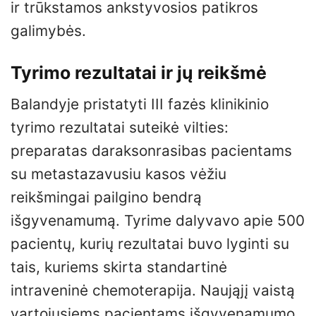
ir trūkstamos ankstyvosios patikros
galimybės.
Tyrimo rezultatai ir jų reikšmė
Balandyje pristatyti III fazės klinikinio
tyrimo rezultatai suteikė vilties:
preparatas daraksonrasibas pacientams
su metastazavusiu kasos vėžiu
reikšmingai pailgino bendrą
išgyvenamumą. Tyrime dalyvavo apie 500
pacientų, kurių rezultatai buvo lyginti su
tais, kuriems skirta standartinė
intraveninė chemoterapija. Naująjį vaistą
vartojusiems pacientams išgyvenamumo