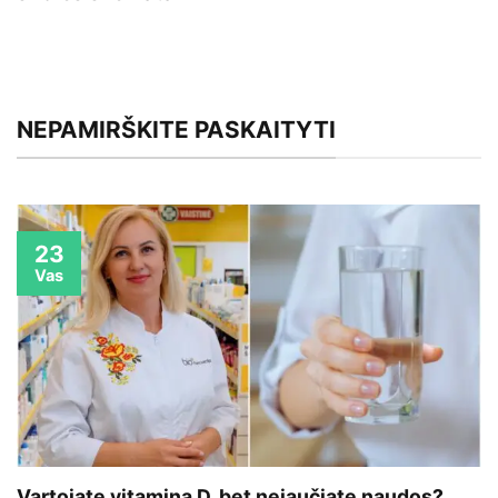
NEPAMIRŠKITE PASKAITYTI
23
Vas
Vartojate vitaminą D, bet nejaučiate naudos?