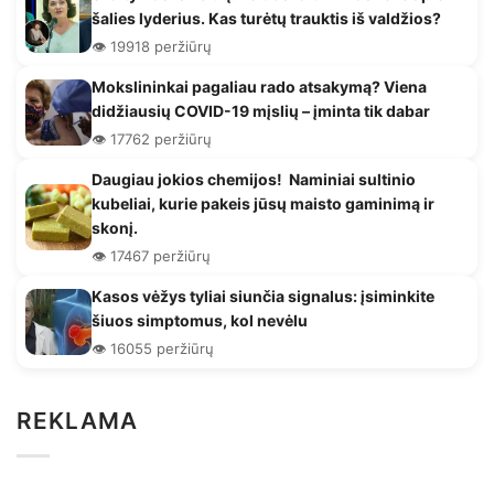
šalies lyderius. Kas turėtų trauktis iš valdžios?
👁️ 19918 peržiūrų
Mokslininkai pagaliau rado atsakymą? Viena
didžiausių COVID-19 mįslių – įminta tik dabar
👁️ 17762 peržiūrų
Daugiau jokios chemijos! Naminiai sultinio
kubeliai, kurie pakeis jūsų maisto gaminimą ir
skonį.
👁️ 17467 peržiūrų
Kasos vėžys tyliai siunčia signalus: įsiminkite
šiuos simptomus, kol nevėlu
👁️ 16055 peržiūrų
REKLAMA