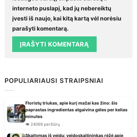
interneto puslapį, kad jų nebereiktų
įvesti iš naujo, kai kitą kartą vėl norėsiu
parašyti komentarą.
POPULIARIAUSI STRAIPSNIAI
Floristų triukas, apie kurį mažai kas žino: šis
paprastas ingredientas atgaivina gėles per kelias
minutes
👁️ 24069 peržiūrų
Skaitymas iš veidų: veidoskaitininkas rėžė apie