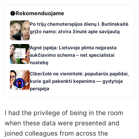
Rekomenduojame
Po trijų chemoterapijos dienų I. Burlinskaitė
grįžo namo: atvira žinutė apie savijautą
Agnė įspėja: Lietuvoje plinta neįprasta
sukčiavimo schema – net specialistai
nustebę
Ciberžolė ne vienintelė: populiarūs papildai,
kurie gali pakenkti kepenims — gydytoja
perspėja
I had the privilege of being in the room
when these data were presented and
joined colleagues from across the