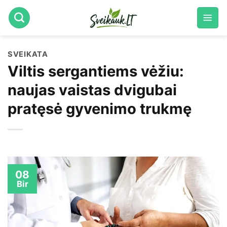
Skip
to
content
SVEIKATA
Viltis sergantiems vėžiu:
naujas vaistas dvigubai
pratęsė gyvenimo trukmę
08
Bir