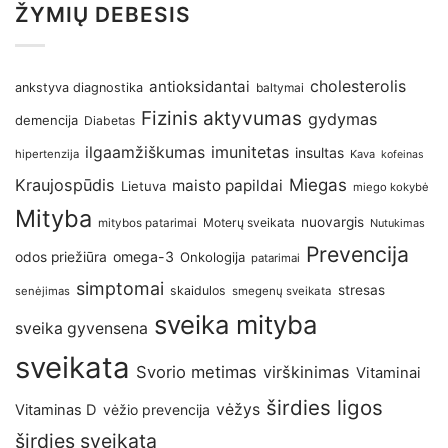
ŽYMIŲ DEBESIS
antioksidantai
cholesterolis
ankstyva diagnostika
baltymai
Fizinis aktyvumas
gydymas
demencija
Diabetas
imunitetas
ilgaamžiškumas
insultas
hipertenzija
Kava
kofeinas
Kraujospūdis
Miegas
maisto papildai
Lietuva
miego kokybė
Mityba
nuovargis
Moterų sveikata
mitybos patarimai
Nutukimas
Prevencija
omega-3
odos priežiūra
Onkologija
patarimai
simptomai
stresas
skaidulos
senėjimas
smegenų sveikata
sveika mityba
sveika gyvensena
sveikata
Svorio metimas
virškinimas
Vitaminai
širdies ligos
vėžys
Vitaminas D
vėžio prevencija
širdies sveikata