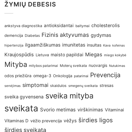
ŽYMIŲ DEBESIS
antioksidantai
cholesterolis
ankstyva diagnostika
baltymai
Fizinis aktyvumas
gydymas
demencija
Diabetas
imunitetas
ilgaamžiškumas
insultas
hipertenzija
Kava
kofeinas
Kraujospūdis
Miegas
maisto papildai
Lietuva
miego kokybė
Mityba
nuovargis
Moterų sveikata
mitybos patarimai
Nutukimas
Prevencija
omega-3
odos priežiūra
Onkologija
patarimai
simptomai
stresas
skaidulos
senėjimas
smegenų sveikata
sveika mityba
sveika gyvensena
sveikata
Svorio metimas
virškinimas
Vitaminai
širdies ligos
vėžys
Vitaminas D
vėžio prevencija
širdies sveikata