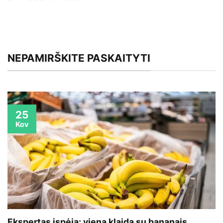
NEPAMIRŠKITE PASKAITYTI
25
Kov
Ekspertas įspėja: viena klaida su bananais