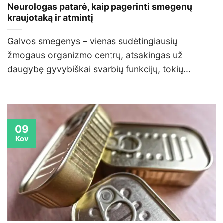
Neurologas patarė, kaip pagerinti smegenų
kraujotaką ir atmintį
Galvos smegenys – vienas sudėtingiausių
žmogaus organizmo centrų, atsakingas už
daugybę gyvybiškai svarbių funkcijų, tokių...
09
Kov