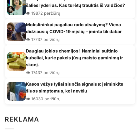
šalies lyderius. Kas turėtų trauktis iš valdžios?
👁️ 19872 peržiūrų
Mokslininkai pagaliau rado atsakymą? Viena
didžiausių COVID-19 mįslių – įminta tik dabar
👁️ 17737 peržiūrų
Daugiau jokios chemijos! Naminiai sultinio
kubeliai, kurie pakeis jūsų maisto gaminimą ir
skonį.
👁️ 17437 peržiūrų
Kasos vėžys tyliai siunčia signalus: įsiminkite
šiuos simptomus, kol nevėlu
👁️ 16030 peržiūrų
REKLAMA