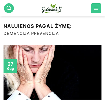
Skip
to
content
NAUJIENOS PAGAL ŽYMĘ:
DEMENCIJA PREVENCIJA
27
Geg