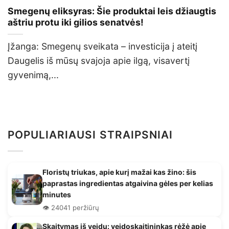
Smegenų eliksyras: Šie produktai leis džiaugtis
aštriu protu iki gilios senatvės!
Įžanga: Smegenų sveikata – investicija į ateitį
Daugelis iš mūsų svajoja apie ilgą, visavertį
gyvenimą,...
POPULIARIAUSI STRAIPSNIAI
Floristų triukas, apie kurį mažai kas žino: šis
paprastas ingredientas atgaivina gėles per kelias
minutes
👁️ 24041 peržiūrų
Skaitymas iš veidų: veidoskaitininkas rėžė apie