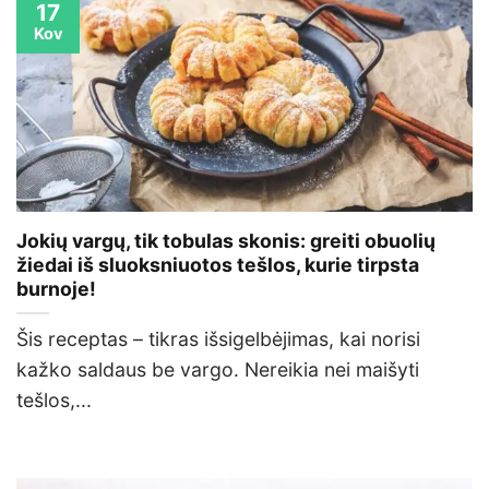
17
Kov
Jokių vargų, tik tobulas skonis: greiti obuolių
žiedai iš sluoksniuotos tešlos, kurie tirpsta
burnoje!
Šis receptas – tikras išsigelbėjimas, kai norisi
kažko saldaus be vargo. Nereikia nei maišyti
tešlos,...