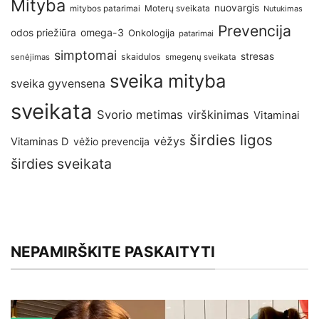
Mityba
nuovargis
Moterų sveikata
mitybos patarimai
Nutukimas
Prevencija
omega-3
odos priežiūra
Onkologija
patarimai
simptomai
stresas
skaidulos
senėjimas
smegenų sveikata
sveika mityba
sveika gyvensena
sveikata
Svorio metimas
virškinimas
Vitaminai
širdies ligos
vėžys
Vitaminas D
vėžio prevencija
širdies sveikata
NEPAMIRŠKITE PASKAITYTI