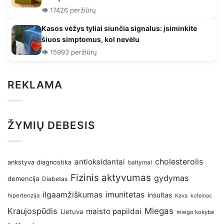
👁️ 17426 peržiūrų
Kasos vėžys tyliai siunčia signalus: įsiminkite
šiuos simptomus, kol nevėlu
👁️ 15993 peržiūrų
REKLAMA
ŽYMIŲ DEBESIS
antioksidantai
cholesterolis
ankstyva diagnostika
baltymai
Fizinis aktyvumas
gydymas
demencija
Diabetas
imunitetas
ilgaamžiškumas
insultas
hipertenzija
Kava
kofeinas
Kraujospūdis
Miegas
maisto papildai
Lietuva
miego kokybė