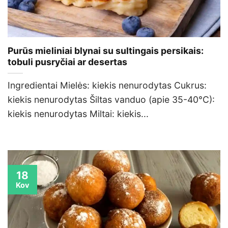
Purūs mieliniai blynai su sultingais persikais:
tobuli pusryčiai ar desertas
Ingredientai Mielės: kiekis nenurodytas Cukrus:
kiekis nenurodytas Šiltas vanduo (apie 35-40°C):
kiekis nenurodytas Miltai: kiekis...
18
Kov