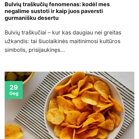
Bulvių traškučių fenomenas: kodėl mes
negalime sustoti ir kaip juos paversti
gurmanišku desertu
Bulvių traškučiai – kur kas daugiau nei greitas
užkandis: tai šiuolaikinės maitinimosi kultūros
simbolis, prisijaukinęs...
29
Geg