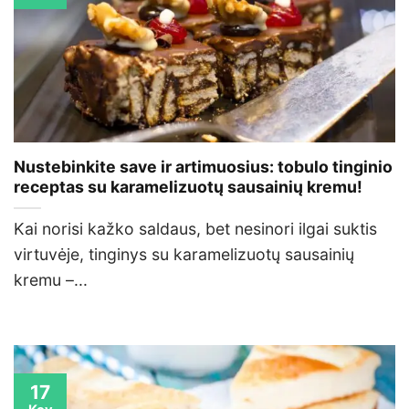
Nustebinkite save ir artimuosius: tobulo tinginio
receptas su karamelizuotų sausainių kremu!
Kai norisi kažko saldaus, bet nesinori ilgai suktis
virtuvėje, tinginys su karamelizuotų sausainių
kremu –...
17