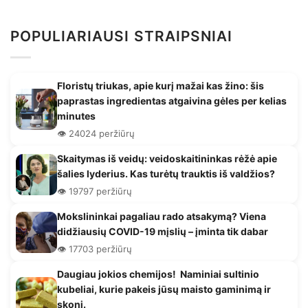
POPULIARIAUSI STRAIPSNIAI
Floristų triukas, apie kurį mažai kas žino: šis
paprastas ingredientas atgaivina gėles per kelias
minutes
👁️ 24024 peržiūrų
Skaitymas iš veidų: veidoskaitininkas rėžė apie
šalies lyderius. Kas turėtų trauktis iš valdžios?
👁️ 19797 peržiūrų
Mokslininkai pagaliau rado atsakymą? Viena
didžiausių COVID-19 mįslių – įminta tik dabar
👁️ 17703 peržiūrų
Daugiau jokios chemijos! Naminiai sultinio
kubeliai, kurie pakeis jūsų maisto gaminimą ir
skonį.