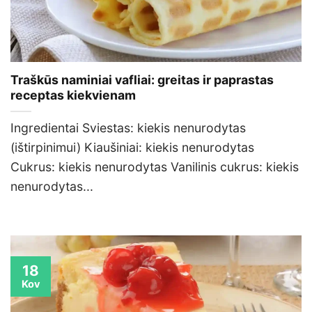
Traškūs naminiai vafliai: greitas ir paprastas
receptas kiekvienam
Ingredientai Sviestas: kiekis nenurodytas
(ištirpinimui) Kiaušiniai: kiekis nenurodytas
Cukrus: kiekis nenurodytas Vanilinis cukrus: kiekis
nenurodytas...
18
Kov