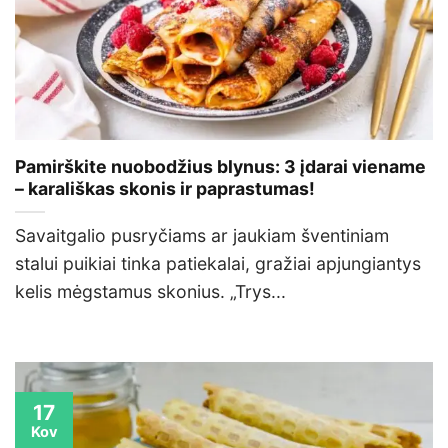
Pamirškite nuobodžius blynus: 3 įdarai viename
– karališkas skonis ir paprastumas!
Savaitgalio pusryčiams ar jaukiam šventiniam
stalui puikiai tinka patiekalai, gražiai apjungiantys
kelis mėgstamus skonius. „Trys...
17
Kov