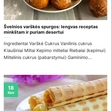
Švelnios varškės spurgos: lengvas receptas
minkštam ir puriam desertui
Ingredientai Varškė Cukrus Vanilinis cukrus
Kiaušiniai Miltai Kepimo milteliai Riebalai (kepimui)
Miltelinis cukrus (pabarstymui) Gaminimo...
18
Kov