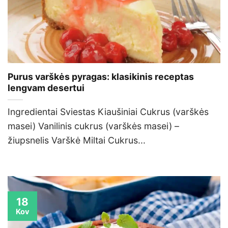
Purus varškės pyragas: klasikinis receptas
lengvam desertui
Ingredientai Sviestas Kiaušiniai Cukrus (varškės
masei) Vanilinis cukrus (varškės masei) –
žiupsnelis Varškė Miltai Cukrus...
18
Kov