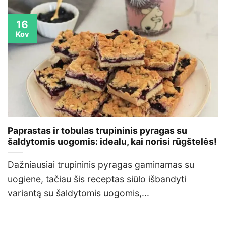
16
Kov
Paprastas ir tobulas trupininis pyragas su
šaldytomis uogomis: idealu, kai norisi rūgštelės!
Dažniausiai trupininis pyragas gaminamas su
uogiene, tačiau šis receptas siūlo išbandyti
variantą su šaldytomis uogomis,...