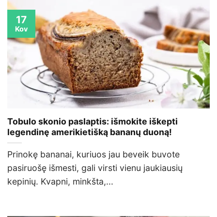
17
Kov
Tobulo skonio paslaptis: išmokite iškepti
legendinę amerikietišką bananų duoną!
Prinokę bananai, kuriuos jau beveik buvote
pasiruošę išmesti, gali virsti vienu jaukiausių
kepinių. Kvapni, minkšta,...