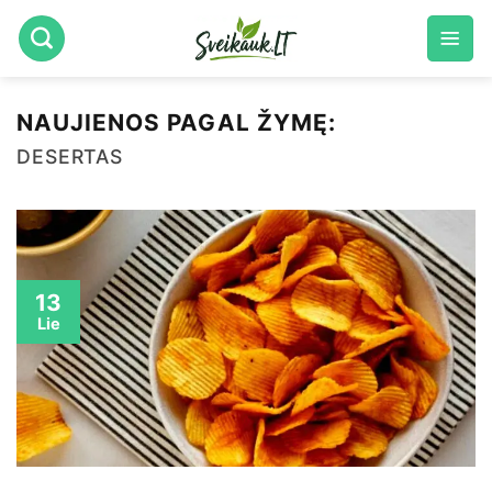
Skip
to
content
NAUJIENOS PAGAL ŽYMĘ:
DESERTAS
13
Lie