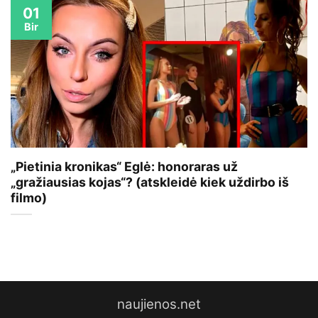
01
Bir
„Pietinia kronikas“ Eglė: honoraras už
„gražiausias kojas“? (atskleidė kiek uždirbo iš
filmo)
naujienos.net