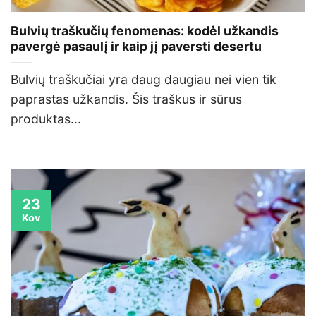
Bulvių traškučių fenomenas: kodėl užkandis
pavergė pasaulį ir kaip jį paversti desertu
Bulvių traškučiai yra daug daugiau nei vien tik
paprastas užkandis. Šis traškus ir sūrus
produktas...
23
Kov