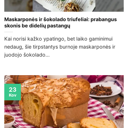
Maskarponės ir šokolado triufeliai: prabangus
skonis be didelių pastangų
Kai norisi kažko ypatingo, bet laiko gaminimui
nedaug, šie tirpstantys burnoje maskarponės ir
juodojo šokolado...
23
Kov