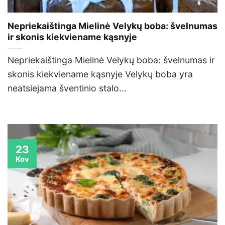
Nepriekaištinga Mielinė Velykų boba: švelnumas
ir skonis kiekviename kąsnyje
Nepriekaištinga Mielinė Velykų boba: švelnumas ir
skonis kiekviename kąsnyje Velykų boba yra
neatsiejama šventinio stalo...
23
Kov