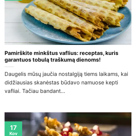
Pamirškite minkštus vaflius: receptas, kuris
garantuos tobulą traškumą dienoms!
Daugelis mūsų jaučia nostalgiją tiems laikams, kai
didžiausias skanėstas būdavo namuose kepti
vafliai. Tačiau bandant...
17
Kov