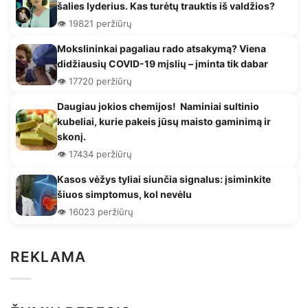
šalies lyderius. Kas turėtų trauktis iš valdžios?
👁️ 19821 peržiūrų
Mokslininkai pagaliau rado atsakymą? Viena
didžiausių COVID-19 mįslių – įminta tik dabar
👁️ 17720 peržiūrų
Daugiau jokios chemijos! Naminiai sultinio
kubeliai, kurie pakeis jūsų maisto gaminimą ir
skonį.
👁️ 17434 peržiūrų
Kasos vėžys tyliai siunčia signalus: įsiminkite
šiuos simptomus, kol nevėlu
👁️ 16023 peržiūrų
REKLAMA