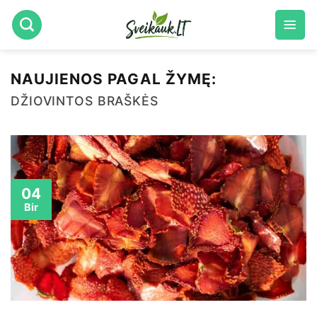
Skip
to
content
NAUJIENOS PAGAL ŽYMĘ:
DŽIOVINTOS BRAŠKĖS
04
Bir