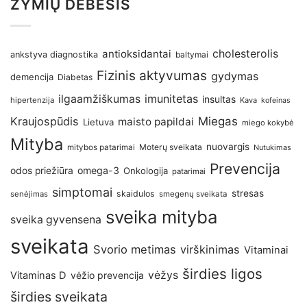
ŽYMIŲ DEBESIS
antioksidantai
cholesterolis
ankstyva diagnostika
baltymai
Fizinis aktyvumas
gydymas
demencija
Diabetas
imunitetas
ilgaamžiškumas
insultas
hipertenzija
Kava
kofeinas
Kraujospūdis
Miegas
maisto papildai
Lietuva
miego kokybė
Mityba
nuovargis
Moterų sveikata
mitybos patarimai
Nutukimas
Prevencija
omega-3
odos priežiūra
Onkologija
patarimai
simptomai
stresas
skaidulos
senėjimas
smegenų sveikata
sveika mityba
sveika gyvensena
sveikata
Svorio metimas
virškinimas
Vitaminai
širdies ligos
vėžys
Vitaminas D
vėžio prevencija
širdies sveikata