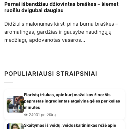
Pernai išbandžiau džiovintas braškes – šiemet
ruošiu dvigubai daugiau
Didžiulis malonumas kirsti pilna burna braškes –
aromatingas, gardžias ir gausybe naudingųjų
medžiagų apdovanotas vasaros...
POPULIARIAUSI STRAIPSNIAI
Floristų triukas, apie kurį mažai kas žino: šis
paprastas ingredientas atgaivina gėles per kelias
minutes
👁️ 24031 peržiūrų
Skaitymas iš veidų: veidoskaitininkas rėžė apie