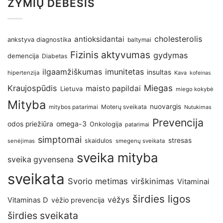
ŽYMIŲ DEBESIS
antioksidantai
cholesterolis
ankstyva diagnostika
baltymai
Fizinis aktyvumas
gydymas
demencija
Diabetas
imunitetas
ilgaamžiškumas
insultas
hipertenzija
Kava
kofeinas
Kraujospūdis
Miegas
maisto papildai
Lietuva
miego kokybė
Mityba
nuovargis
Moterų sveikata
mitybos patarimai
Nutukimas
Prevencija
omega-3
odos priežiūra
Onkologija
patarimai
simptomai
stresas
skaidulos
senėjimas
smegenų sveikata
sveika mityba
sveika gyvensena
sveikata
Svorio metimas
virškinimas
Vitaminai
širdies ligos
vėžys
Vitaminas D
vėžio prevencija
širdies sveikata