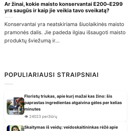
Ar žinai, kokie maisto konservantai E200–E299
yra saugūs ir kaip jie veikia tavo sveikatą?
Konservantai yra neatskiriama šiuolaikinės maisto
pramonės dalis. Jie padeda ilgiau išsaugoti maisto
produktų šviežumą ir...
POPULIARIAUSI STRAIPSNIAI
Floristų triukas, apie kurį mažai kas žino: šis
paprastas ingredientas atgaivina gėles per kelias
minutes
👁️ 24023 peržiūrų
Skaitymas iš veidų: veidoskaitininkas rėžė apie