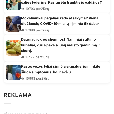
šalies lyderius. Kas turėtų trauktis iš valdžios?
👁️ 19793 peržiūrų
Mokslininkai pagaliau rado atsakymą? Viena
didžiausių COVID-19 mįslių – įminta tik dabar
👁️ 17698 peržiūrų
Daugiau jokios chemijos! Naminiai sultinio
kubeliai, kurie pakeis jūsų maisto gaminimą ir
skonį.
👁️ 17422 peržiūrų
Kasos vėžys tyliai siunčia signalus: įsiminkite
šiuos simptomus, kol nevėlu
👁️ 15993 peržiūrų
REKLAMA