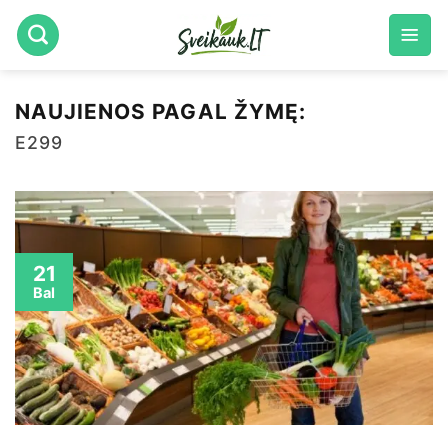
Skip
to
content
NAUJIENOS PAGAL ŽYMĘ:
E299
21
Bal