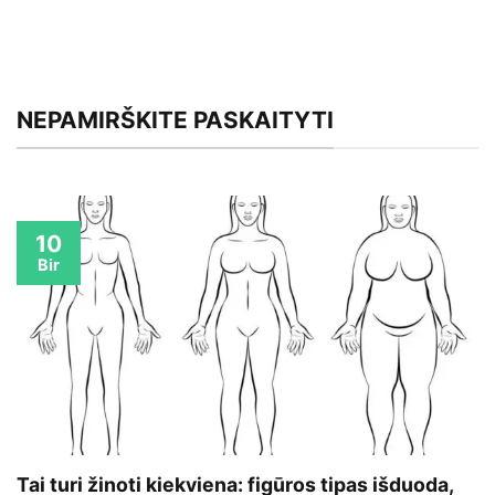
NEPAMIRŠKITE PASKAITYTI
10
Bir
Tai turi žinoti kiekviena: figūros tipas išduoda,