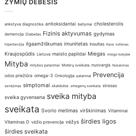
ŽYMIŲ DEBESIS
antioksidantai
cholesterolis
ankstyva diagnostika
baltymai
Fizinis aktyvumas
gydymas
demencija
Diabetas
imunitetas
ilgaamžiškumas
insultas
hipertenzija
Kava
kofeinas
Kraujospūdis
Miegas
maisto papildai
Lietuva
miego kokybė
Mityba
nuovargis
Moterų sveikata
mitybos patarimai
Nutukimas
Prevencija
omega-3
odos priežiūra
Onkologija
patarimai
simptomai
stresas
skaidulos
senėjimas
smegenų sveikata
sveika mityba
sveika gyvensena
sveikata
Svorio metimas
virškinimas
Vitaminai
širdies ligos
vėžys
Vitaminas D
vėžio prevencija
širdies sveikata