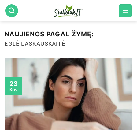
Skip
to
content
NAUJIENOS PAGAL ŽYMĘ:
EGLĖ LASKAUSKAITĖ
23
Kov