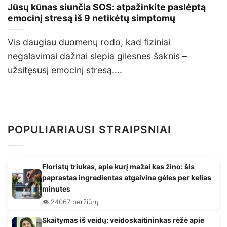
Jūsų kūnas siunčia SOS: atpažinkite paslėptą
emocinį stresą iš 9 netikėtų simptomų
Vis daugiau duomenų rodo, kad fiziniai
negalavimai dažnai slepia gilesnes šaknis –
užsitęsusį emocinį stresą....
POPULIARIAUSI STRAIPSNIAI
Floristų triukas, apie kurį mažai kas žino: šis
paprastas ingredientas atgaivina gėles per kelias
minutes
👁️ 24067 peržiūrų
Skaitymas iš veidų: veidoskaitininkas rėžė apie