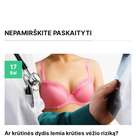
NEPAMIRŠKITE PASKAITYTI
17
Bal
Ar krūtinės dydis lemia krūties vėžio riziką?