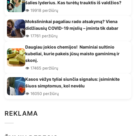
šalies lyderius. Kas turėtų trauktis iš valdžios?
👁️ 19918 peržiūrų
Mokslininkai pagaliau rado atsakymą? Viena
didžiausių COVID-19 mįslių – įminta tik dabar
👁️ 17761 peržiūrų
Daugiau jokios chemijos! Naminiai sultinio
kubeliai, kurie pakeis jūsų maisto gaminimą ir
skonį.
👁️ 17465 peržiūrų
Kasos vėžys tyliai siunčia signalus: įsiminkite
šiuos simptomus, kol nevėlu
👁️ 16050 peržiūrų
REKLAMA