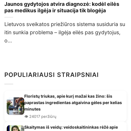
Jaunos gydytojos atvira diagnozė: kodėl eilės
pas medikus ilgėja ir situacija tik blogėja
Lietuvos sveikatos priežiūros sistema susiduria su
itin sunkia problema – ilgėja eilės pas gydytojus,
o...
POPULIARIAUSI STRAIPSNIAI
Floristų triukas, apie kurį mažai kas žino: šis
paprastas ingredientas atgaivina gėles per kelias
minutes
👁️ 24017 peržiūrų
Skaitymas iš veidų: veidoskaitininkas rėžė apie