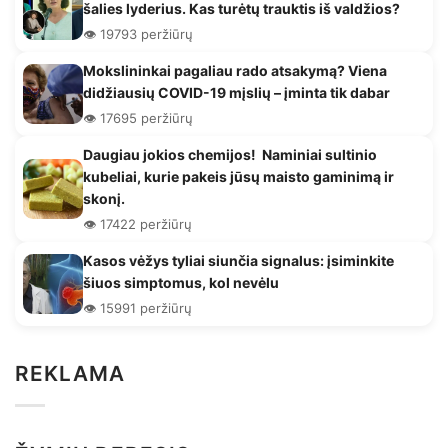
šalies lyderius. Kas turėtų trauktis iš valdžios?
👁️ 19793 peržiūrų
Mokslininkai pagaliau rado atsakymą? Viena
didžiausių COVID-19 mįslių – įminta tik dabar
👁️ 17695 peržiūrų
Daugiau jokios chemijos! Naminiai sultinio
kubeliai, kurie pakeis jūsų maisto gaminimą ir
skonį.
👁️ 17422 peržiūrų
Kasos vėžys tyliai siunčia signalus: įsiminkite
šiuos simptomus, kol nevėlu
👁️ 15991 peržiūrų
REKLAMA