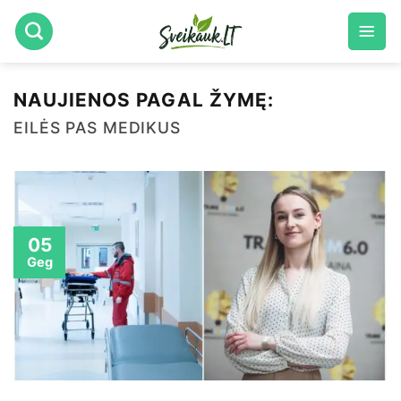
Skip
to
content
NAUJIENOS PAGAL ŽYMĘ:
EILĖS PAS MEDIKUS
05
Geg