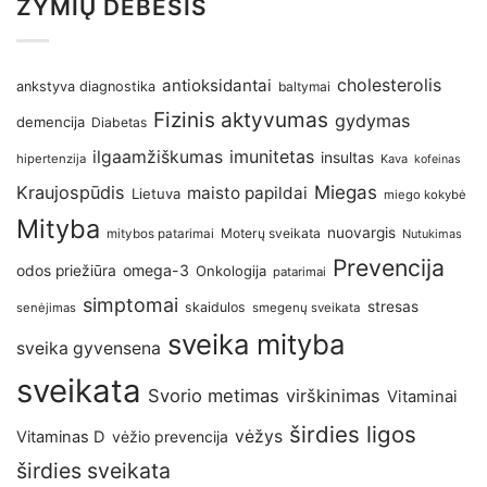
ŽYMIŲ DEBESIS
antioksidantai
cholesterolis
ankstyva diagnostika
baltymai
Fizinis aktyvumas
gydymas
demencija
Diabetas
imunitetas
ilgaamžiškumas
insultas
hipertenzija
Kava
kofeinas
Kraujospūdis
Miegas
maisto papildai
Lietuva
miego kokybė
Mityba
nuovargis
Moterų sveikata
mitybos patarimai
Nutukimas
Prevencija
omega-3
odos priežiūra
Onkologija
patarimai
simptomai
stresas
skaidulos
senėjimas
smegenų sveikata
sveika mityba
sveika gyvensena
sveikata
Svorio metimas
virškinimas
Vitaminai
širdies ligos
vėžys
Vitaminas D
vėžio prevencija
širdies sveikata