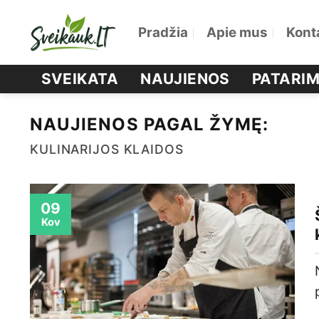
Skip
Pradžia
Apie mus
Kont
to
content
SVEIKATA
NAUJIENOS
PATARIM
NAUJIENOS PAGAL ŽYMĘ:
KULINARIJOS KLAIDOS
09
Kov