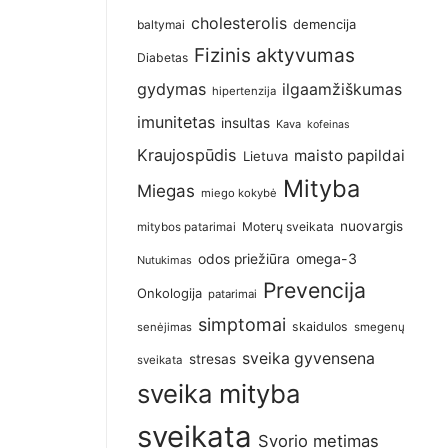
cholesterolis
demencija
baltymai
Fizinis aktyvumas
Diabetas
gydymas
ilgaamžiškumas
hipertenzija
imunitetas
insultas
Kava
kofeinas
Kraujospūdis
maisto papildai
Lietuva
Mityba
Miegas
miego kokybė
nuovargis
Moterų sveikata
mitybos patarimai
omega-3
odos priežiūra
Nutukimas
Prevencija
Onkologija
patarimai
simptomai
skaidulos
senėjimas
smegenų
sveika gyvensena
stresas
sveikata
sveika mityba
sveikata
Svorio metimas