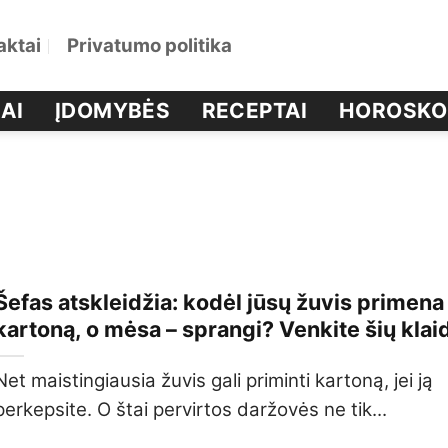
aktai
Privatumo politika
AI
ĮDOMYBĖS
RECEPTAI
HOROSKO
Šefas atskleidžia: kodėl jūsų žuvis primena
kartoną, o mėsa – sprangi? Venkite šių klai
Net maistingiausia žuvis gali priminti kartoną, jei ją
perkepsite. O štai pervirtos daržovės ne tik...