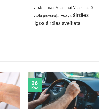
virškinimas
Vitaminai
Vitaminas D
širdies
vėžys
vėžio prevencija
ligos
širdies sveikata
26
Kov