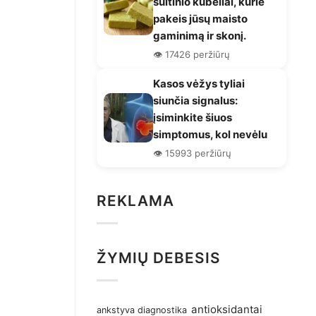
sultinio kubeliai, kurie
pakeis jūsų maisto
gaminimą ir skonį.
👁️ 17426 peržiūrų
Kasos vėžys tyliai
siunčia signalus:
įsiminkite šiuos
simptomus, kol nevėlu
👁️ 15993 peržiūrų
REKLAMA
ŽYMIŲ DEBESIS
antioksidantai
ankstyva diagnostika