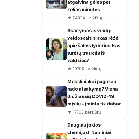
atgaivina gėles per
kelias minutes
👁️ 24024 peržiūrų
Skaitymas iš veidų:
veidoskaitininkas rėžė
apie šalies lyderius. Kas
turėtų trauktis iš
valdžios?
👁️ 19796 peržiūrų
Mokslininkai pagaliau
rado atsakymą? Viena
didžiausių COVID-19
mįslių – įminta tik dabar
👁️ 17703 peržiūrų
Daugiau jokios
chemijos! Naminiai