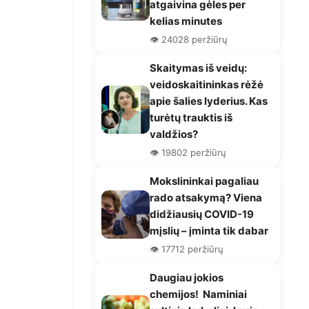
atgaivina gėles per
kelias minutes
👁️ 24028 peržiūrų
Skaitymas iš veidų:
veidoskaitininkas rėžė
apie šalies lyderius. Kas
turėtų trauktis iš
valdžios?
👁️ 19802 peržiūrų
Mokslininkai pagaliau
rado atsakymą? Viena
didžiausių COVID-19
mįslių – įminta tik dabar
👁️ 17712 peržiūrų
Daugiau jokios
chemijos! Naminiai