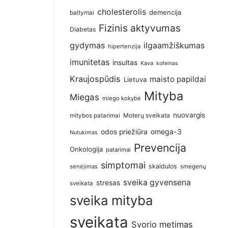
cholesterolis
demencija
baltymai
Fizinis aktyvumas
Diabetas
gydymas
ilgaamžiškumas
hipertenzija
imunitetas
insultas
Kava
kofeinas
Kraujospūdis
maisto papildai
Lietuva
Mityba
Miegas
miego kokybė
nuovargis
Moterų sveikata
mitybos patarimai
omega-3
odos priežiūra
Nutukimas
Prevencija
Onkologija
patarimai
simptomai
skaidulos
senėjimas
smegenų
sveika gyvensena
stresas
sveikata
sveika mityba
sveikata
Svorio metimas