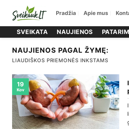
Skip
Pradžia
Apie mus
Kont
to
content
SVEIKATA
NAUJIENOS
PATARIM
NAUJIENOS PAGAL ŽYMĘ:
LIAUDIŠKOS PRIEMONĖS INKSTAMS
19
Kov