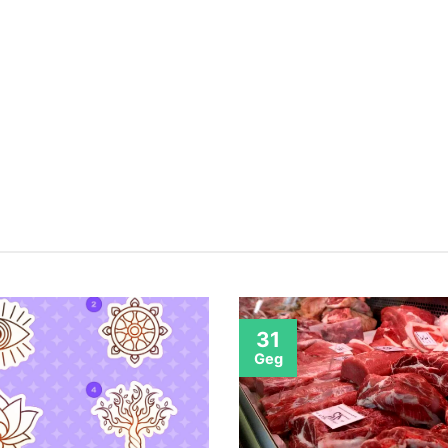
31
Geg