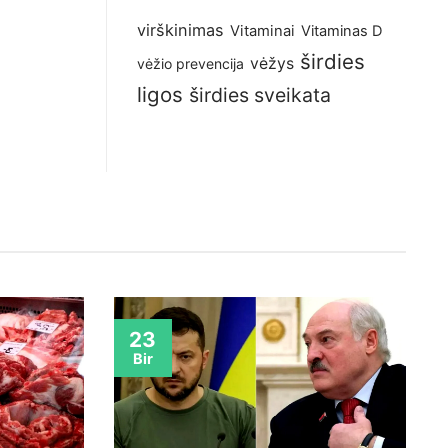
virškinimas
Vitaminai
Vitaminas D
širdies
vėžys
vėžio prevencija
ligos
širdies sveikata
23
Bir