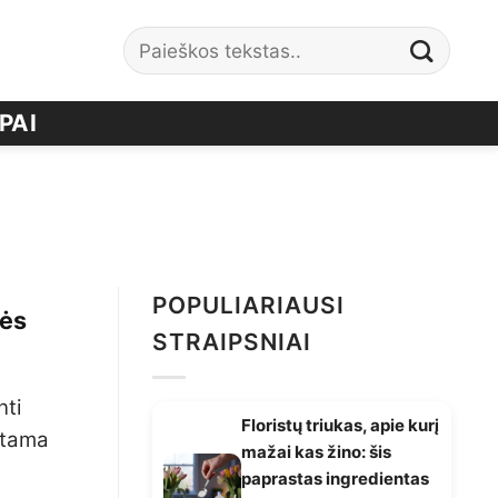
PAI
POPULIARIAUSI
nės
STRAIPSNIAI
nti
Floristų triukas, apie kurį
kstama
mažai kas žino: šis
paprastas ingredientas