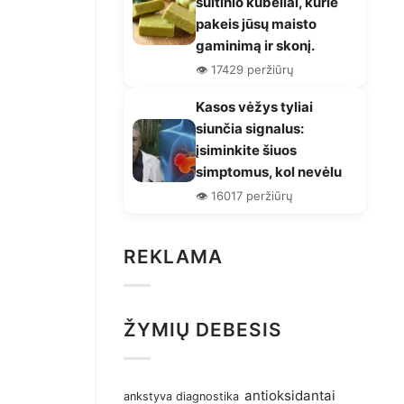
sultinio kubeliai, kurie
pakeis jūsų maisto
gaminimą ir skonį.
👁️ 17429 peržiūrų
Kasos vėžys tyliai
siunčia signalus:
įsiminkite šiuos
simptomus, kol nevėlu
👁️ 16017 peržiūrų
REKLAMA
ŽYMIŲ DEBESIS
antioksidantai
ankstyva diagnostika