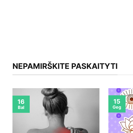
NEPAMIRŠKITE PASKAITYTI
15
16
Geg
Bal