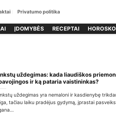
aktai
Privatumo politika
AI
ĮDOMYBĖS
RECEPTAI
HOROSKO
Inkstų uždegimas: kada liaudiškos priemo
pavojingos ir ką pataria vaistininkas?
Inkstų uždegimas yra nemaloni ir kasdienybę trikda
liga, tačiau laiku pradėjus gydymą, įprastai pasvei
gana...