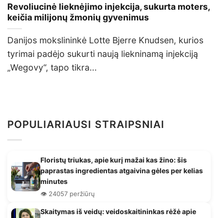
Revoliucinė lieknėjimo injekcija, sukurta moters,
keičia milijonų žmonių gyvenimus
Danijos mokslininkė Lotte Bjerre Knudsen, kurios
tyrimai padėjo sukurti naują liekninamą injekciją
„Wegovy“, tapo tikra...
POPULIARIAUSI STRAIPSNIAI
Floristų triukas, apie kurį mažai kas žino: šis
paprastas ingredientas atgaivina gėles per kelias
minutes
👁️ 24057 peržiūrų
Skaitymas iš veidų: veidoskaitininkas rėžė apie