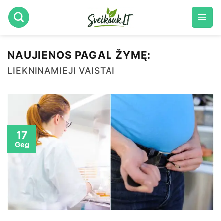
Skip
to
content
NAUJIENOS PAGAL ŽYMĘ:
LIEKNINAMIEJI VAISTAI
17
Geg