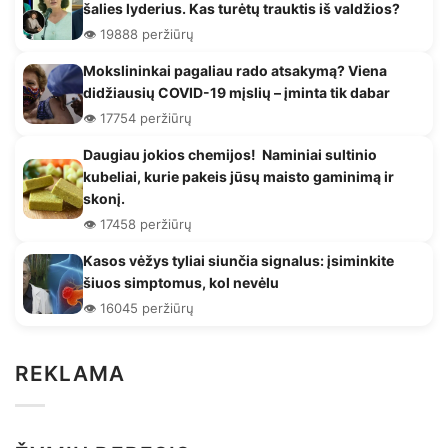
šalies lyderius. Kas turėtų trauktis iš valdžios?
👁️ 19888 peržiūrų
Mokslininkai pagaliau rado atsakymą? Viena
didžiausių COVID-19 mįslių – įminta tik dabar
👁️ 17754 peržiūrų
Daugiau jokios chemijos! Naminiai sultinio
kubeliai, kurie pakeis jūsų maisto gaminimą ir
skonį.
👁️ 17458 peržiūrų
Kasos vėžys tyliai siunčia signalus: įsiminkite
šiuos simptomus, kol nevėlu
👁️ 16045 peržiūrų
REKLAMA