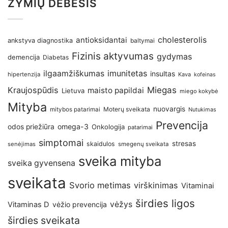
ŽYMIŲ DEBESIS
antioksidantai
cholesterolis
ankstyva diagnostika
baltymai
Fizinis aktyvumas
gydymas
demencija
Diabetas
imunitetas
ilgaamžiškumas
insultas
hipertenzija
Kava
kofeinas
Kraujospūdis
Miegas
maisto papildai
Lietuva
miego kokybė
Mityba
nuovargis
Moterų sveikata
mitybos patarimai
Nutukimas
Prevencija
omega-3
odos priežiūra
Onkologija
patarimai
simptomai
stresas
skaidulos
senėjimas
smegenų sveikata
sveika mityba
sveika gyvensena
sveikata
Svorio metimas
virškinimas
Vitaminai
širdies ligos
vėžys
Vitaminas D
vėžio prevencija
širdies sveikata