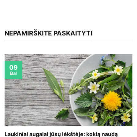
NEPAMIRŠKITE PASKAITYTI
09
Bal
Laukiniai augalai jūsų lėkštėje: kokią naudą