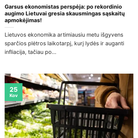
Garsus ekonomistas perspėja: po rekordinio
augimo Lietuvai gresia skausmingas sąskaitų
apmokėjimas!
Lietuvos ekonomika artimiausiu metu išgyvens
sparčios plėtros laikotarpį, kurį lydės ir auganti
infliacija, tačiau po...
25
Kov