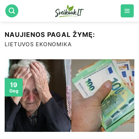
Skip
to
content
NAUJIENOS PAGAL ŽYMĘ:
LIETUVOS EKONOMIKA
19
Geg