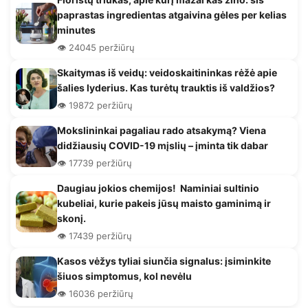
paprastas ingredientas atgaivina gėles per kelias
minutes
👁️ 24045 peržiūrų
Skaitymas iš veidų: veidoskaitininkas rėžė apie
šalies lyderius. Kas turėtų trauktis iš valdžios?
👁️ 19872 peržiūrų
Mokslininkai pagaliau rado atsakymą? Viena
didžiausių COVID-19 mįslių – įminta tik dabar
👁️ 17739 peržiūrų
Daugiau jokios chemijos! Naminiai sultinio
kubeliai, kurie pakeis jūsų maisto gaminimą ir
skonį.
👁️ 17439 peržiūrų
Kasos vėžys tyliai siunčia signalus: įsiminkite
šiuos simptomus, kol nevėlu
👁️ 16036 peržiūrų