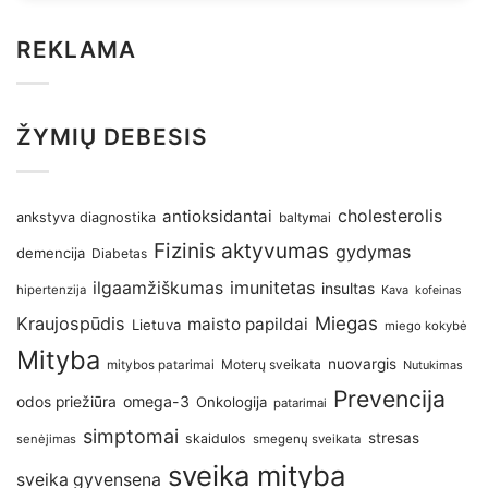
REKLAMA
ŽYMIŲ DEBESIS
antioksidantai
cholesterolis
ankstyva diagnostika
baltymai
Fizinis aktyvumas
gydymas
demencija
Diabetas
imunitetas
ilgaamžiškumas
insultas
hipertenzija
Kava
kofeinas
Kraujospūdis
Miegas
maisto papildai
Lietuva
miego kokybė
Mityba
nuovargis
Moterų sveikata
mitybos patarimai
Nutukimas
Prevencija
omega-3
odos priežiūra
Onkologija
patarimai
simptomai
stresas
skaidulos
senėjimas
smegenų sveikata
sveika mityba
sveika gyvensena