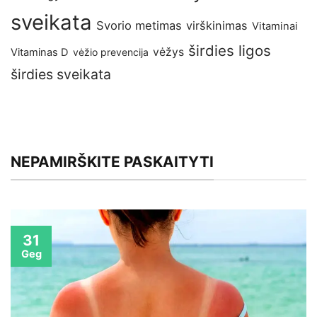
sveikata
Svorio metimas
virškinimas
Vitaminai
širdies ligos
vėžys
Vitaminas D
vėžio prevencija
širdies sveikata
NEPAMIRŠKITE PASKAITYTI
31
Geg