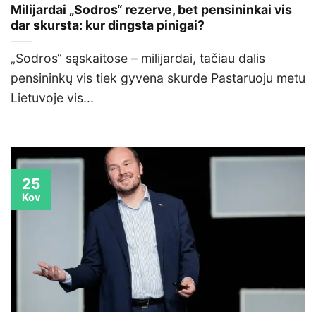
Milijardai „Sodros“ rezerve, bet pensininkai vis
dar skursta: kur dingsta pinigai?
„Sodros“ sąskaitose – milijardai, tačiau dalis
pensininkų vis tiek gyvena skurde Pastaruoju metu
Lietuvoje vis...
25
Kov