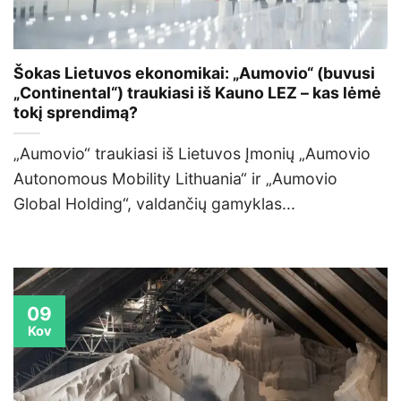
Šokas Lietuvos ekonomikai: „Aumovio“ (buvusi
„Continental“) traukiasi iš Kauno LEZ – kas lėmė
tokį sprendimą?
„Aumovio“ traukiasi iš Lietuvos Įmonių „Aumovio
Autonomous Mobility Lithuania“ ir „Aumovio
Global Holding“, valdančių gamyklas...
09
Kov