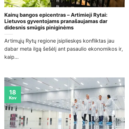
Kainų bangos epicentras – Artimieji Rytai:
Lietuvos gyventojams pranašaujamas dar
didesnis smūgis piniginėms
Artimųjų Rytų regione įsiplieskęs konfliktas jau
dabar meta ilgą šešėlį ant pasaulio ekonomikos ir,
kaip...
18
Kov