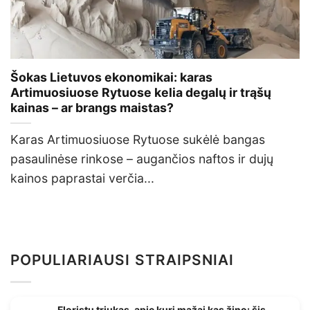
Šokas Lietuvos ekonomikai: karas
Artimuosiuose Rytuose kelia degalų ir trąšų
kainas – ar brangs maistas?
Karas Artimuosiuose Rytuose sukėlė bangas
pasaulinėse rinkose – augančios naftos ir dujų
kainos paprastai verčia...
POPULIARIAUSI STRAIPSNIAI
Floristų triukas, apie kurį mažai kas žino: šis