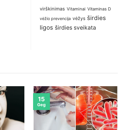
virškinimas
Vitaminai
Vitaminas D
širdies
vėžys
vėžio prevencija
ligos
širdies sveikata
15
Geg