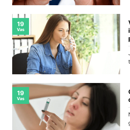
19
Vas
19
Vas