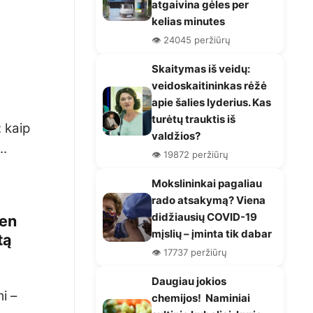
atgaivina gėles per
kelias minutes
👁️ 24045 peržiūrų
Skaitymas iš veidų:
veidoskaitininkas rėžė
apie šalies lyderius. Kas
turėtų trauktis iš
 kaip
valdžios?
..
👁️ 19872 peržiūrų
Mokslininkai pagaliau
rado atsakymą? Viena
didžiausių COVID-19
ien
mįslių – įminta tik dabar
tą
👁️ 17737 peržiūrų
Daugiau jokios
i –
chemijos! Naminiai