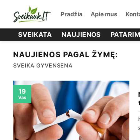
Skip
Pradžia
Apie mus
Kont
to
content
SVEIKATA
NAUJIENOS
PATARIM
NAUJIENOS PAGAL ŽYMĘ:
SVEIKA GYVENSENA
19
Vas