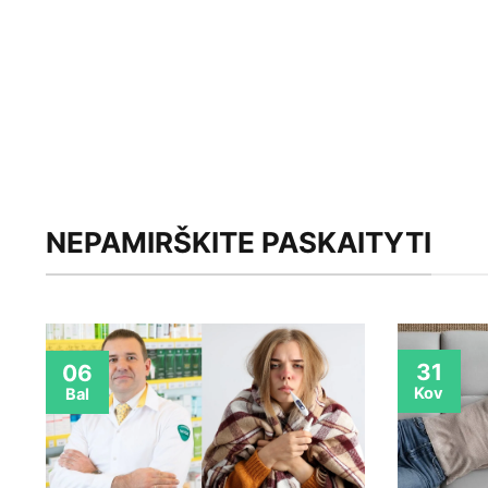
NEPAMIRŠKITE PASKAITYTI
31
06
Kov
Bal