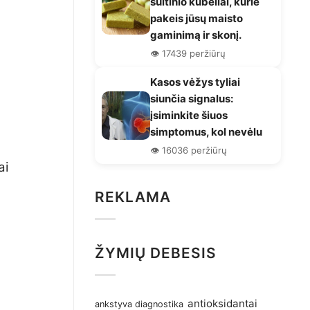
sultinio kubeliai, kurie
pakeis jūsų maisto
gaminimą ir skonį.
👁️ 17439 peržiūrų
Kasos vėžys tyliai
siunčia signalus:
įsiminkite šiuos
simptomus, kol nevėlu
👁️ 16036 peržiūrų
ai
REKLAMA
ŽYMIŲ DEBESIS
antioksidantai
ankstyva diagnostika