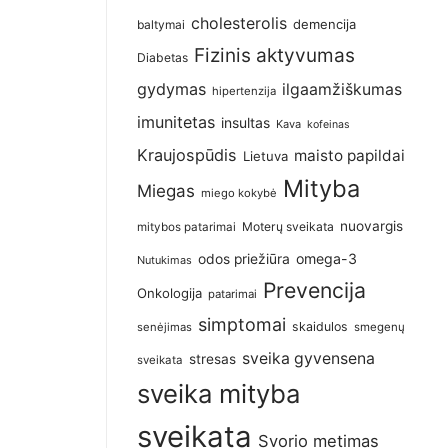
cholesterolis
demencija
baltymai
Fizinis aktyvumas
Diabetas
gydymas
ilgaamžiškumas
hipertenzija
imunitetas
insultas
Kava
kofeinas
Kraujospūdis
maisto papildai
Lietuva
Mityba
Miegas
miego kokybė
nuovargis
Moterų sveikata
mitybos patarimai
omega-3
odos priežiūra
Nutukimas
Prevencija
Onkologija
patarimai
simptomai
skaidulos
senėjimas
smegenų
sveika gyvensena
stresas
sveikata
sveika mityba
sveikata
Svorio metimas