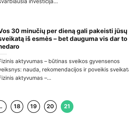
svarbiausia investicija...
Vos 30 minučių per dieną gali pakeisti jūsų
sveikatą iš esmės – bet dauguma vis dar to
nedaro
Fizinis aktyvumas – būtinas sveikos gyvensenos
veiksnys: nauda, rekomendacijos ir poveikis sveikat
Fizinis aktyvumas –...
…
18
19
20
21