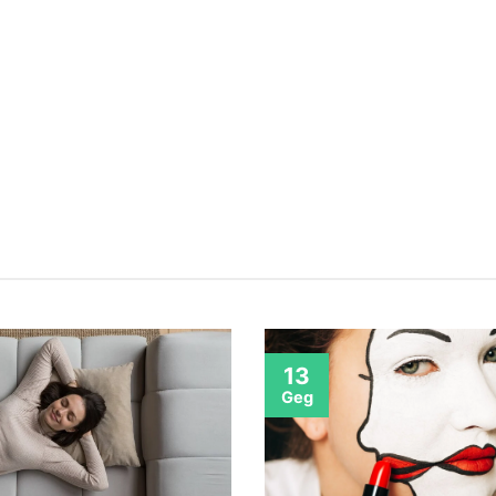
13
Geg