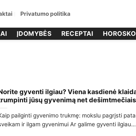
aktai
Privatumo politika
AI
ĮDOMYBĖS
RECEPTAI
HOROSKO
Norite gyventi ilgiau? Viena kasdienė klaida
trumpinti jūsų gyvenimą net dešimtmečiai
Kaip pailginti gyvenimo trukmę: mokslu pagrįsti pata
sveikam ir ilgam gyvenimui Ar galime gyventi ilgiau...