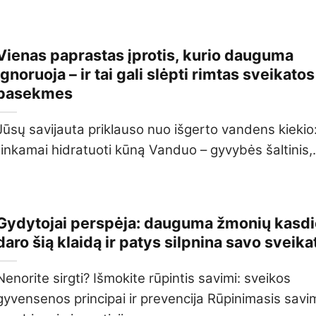
Vienas paprastas įprotis, kurio dauguma
ignoruoja – ir tai gali slėpti rimtas sveikatos
pasekmes
Jūsų savijauta priklauso nuo išgerto vandens kiekio:
tinkamai hidratuoti kūną Vanduo – gyvybės šaltinis,.
Gydytojai perspėja: dauguma žmonių kasd
daro šią klaidą ir patys silpnina savo sveika
Nenorite sirgti? Išmokite rūpintis savimi: sveikos
gyvensenos principai ir prevencija Rūpinimasis savim