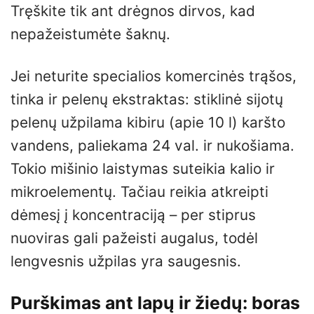
Tręškite tik ant drėgnos dirvos, kad
nepažeistumėte šaknų.
Jei neturite specialios komercinės trąšos,
tinka ir pelenų ekstraktas: stiklinė sijotų
pelenų užpilama kibiru (apie 10 l) karšto
vandens, paliekama 24 val. ir nukošiama.
Tokio mišinio laistymas suteikia kalio ir
mikroelementų. Tačiau reikia atkreipti
dėmesį į koncentraciją – per stiprus
nuoviras gali pažeisti augalus, todėl
lengvesnis užpilas yra saugesnis.
Purškimas ant lapų ir žiedų: boras