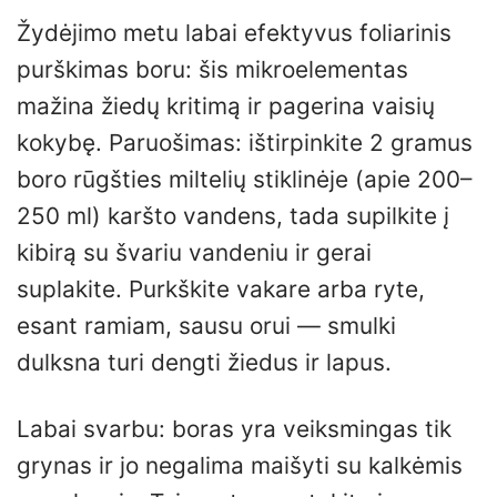
Žydėjimo metu labai efektyvus foliarinis
purškimas boru: šis mikroelementas
mažina žiedų kritimą ir pagerina vaisių
kokybę. Paruošimas: ištirpinkite 2 gramus
boro rūgšties miltelių stiklinėje (apie 200–
250 ml) karšto vandens, tada supilkite į
kibirą su švariu vandeniu ir gerai
suplakite. Purkškite vakare arba ryte,
esant ramiam, sausu orui — smulki
dulksna turi dengti žiedus ir lapus.
Labai svarbu: boras yra veiksmingas tik
grynas ir jo negalima maišyti su kalkėmis