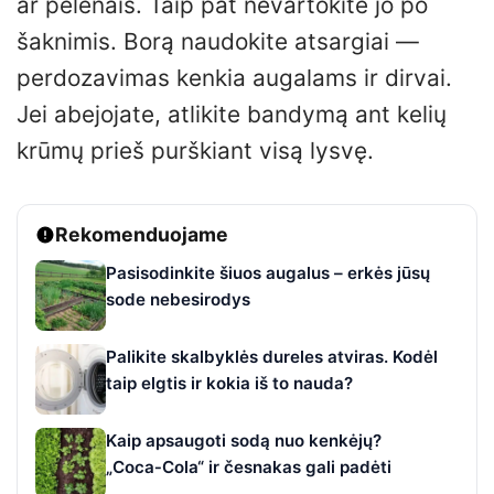
ar pelenais. Taip pat nevartokite jo po
šaknimis. Borą naudokite atsargiai —
perdozavimas kenkia augalams ir dirvai.
Jei abejojate, atlikite bandymą ant kelių
krūmų prieš purškiant visą lysvę.
Rekomenduojame
Pasisodinkite šiuos augalus – erkės jūsų
sode nebesirodys
Palikite skalbyklės dureles atviras. Kodėl
taip elgtis ir kokia iš to nauda?
Kaip apsaugoti sodą nuo kenkėjų?
„Coca‑Cola“ ir česnakas gali padėti