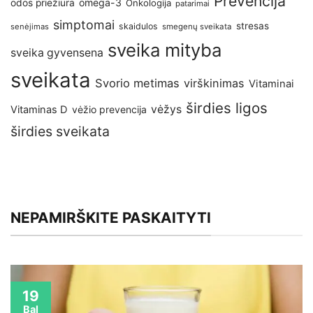
Prevencija
omega-3
odos priežiūra
Onkologija
patarimai
simptomai
stresas
skaidulos
senėjimas
smegenų sveikata
sveika mityba
sveika gyvensena
sveikata
Svorio metimas
virškinimas
Vitaminai
širdies ligos
vėžys
Vitaminas D
vėžio prevencija
širdies sveikata
NEPAMIRŠKITE PASKAITYTI
19
Bal