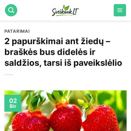
Skip
to
content
PATARIMAI
2 papurškimai ant žiedų –
braškės bus didelės ir
saldžios, tarsi iš paveikslėlio
02
Bir