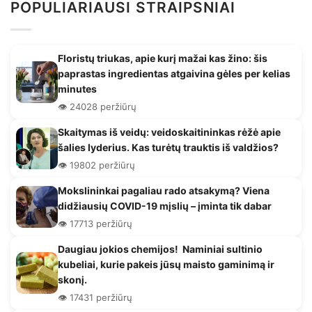
POPULIARIAUSI STRAIPSNIAI
Floristų triukas, apie kurį mažai kas žino: šis
paprastas ingredientas atgaivina gėles per kelias
minutes
👁️ 24028 peržiūrų
Skaitymas iš veidų: veidoskaitininkas rėžė apie
šalies lyderius. Kas turėtų trauktis iš valdžios?
👁️ 19802 peržiūrų
Mokslininkai pagaliau rado atsakymą? Viena
didžiausių COVID-19 mįslių – įminta tik dabar
👁️ 17713 peržiūrų
Daugiau jokios chemijos! Naminiai sultinio
kubeliai, kurie pakeis jūsų maisto gaminimą ir
skonį.
👁️ 17431 peržiūrų