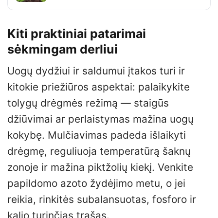
Kiti praktiniai patarimai
sėkmingam derliui
Uogų dydžiui ir saldumui įtakos turi ir
kitokie priežiūros aspektai: palaikykite
tolygų drėgmės režimą — staigūs
džiūvimai ar perlaistymas mažina uogų
kokybę. Mulčiavimas padeda išlaikyti
drėgmę, reguliuoja temperatūrą šaknų
zonoje ir mažina piktžolių kiekį. Venkite
papildomo azoto žydėjimo metu, o jei
reikia, rinkitės subalansuotas, fosforo ir
kalio turinčias trąšas.