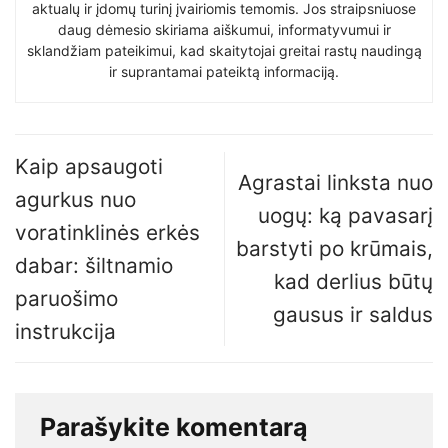
aktualų ir įdomų turinį įvairiomis temomis. Jos straipsniuose
daug dėmesio skiriama aiškumui, informatyvumui ir
sklandžiam pateikimui, kad skaitytojai greitai rastų naudingą
ir suprantamai pateiktą informaciją.
Kaip apsaugoti
Agrastai linksta nuo
agurkus nuo
uogų: ką pavasarį
voratinklinės erkės
barstyti po krūmais,
dabar: šiltnamio
kad derlius būtų
paruošimo
gausus ir saldus
instrukcija
Parašykite komentarą