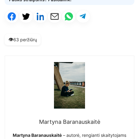
👁️
63 peržiūrų
Martyna Baranauskaitė
Martyna Baranauskaitė
– autorė, rengianti skaitytojams