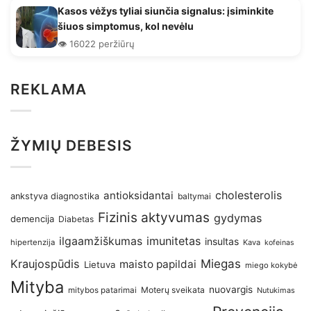
Kasos vėžys tyliai siunčia signalus: įsiminkite
šiuos simptomus, kol nevėlu
👁️ 16022 peržiūrų
REKLAMA
ŽYMIŲ DEBESIS
antioksidantai
cholesterolis
ankstyva diagnostika
baltymai
Fizinis aktyvumas
gydymas
demencija
Diabetas
imunitetas
ilgaamžiškumas
insultas
hipertenzija
Kava
kofeinas
Kraujospūdis
Miegas
maisto papildai
Lietuva
miego kokybė
Mityba
nuovargis
Moterų sveikata
mitybos patarimai
Nutukimas