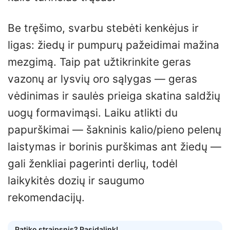
Be tręšimo, svarbu stebėti kenkėjus ir
ligas: žiedų ir pumpurų pažeidimai mažina
mezgimą. Taip pat užtikrinkite geras
vazonų ar lysvių oro sąlygas — geras
vėdinimas ir saulės prieiga skatina saldžių
uogų formavimąsi. Laiku atlikti du
papurškimai — šakninis kalio/pieno pelenų
laistymas ir borinis purškimas ant žiedų —
gali ženkliai pagerinti derlių, todėl
laikykitės dozių ir saugumo
rekomendacijų.
Patiko straipsnis? Pasidalink!