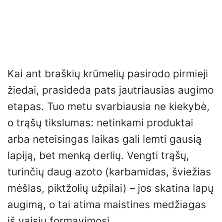
Kai ant braškių krūmelių pasirodo pirmieji
žiedai, prasideda pats jautriausias augimo
etapas. Tuo metu svarbiausia ne kiekybė,
o trąšų tikslumas: netinkami produktai
arba neteisingas laikas gali lemti gausią
lapiją, bet menką derlių. Vengti trąšų,
turinčių daug azoto (karbamidas, šviežias
mėšlas, piktžolių užpilai) – jos skatina lapų
augimą, o tai atima maistines medžiagas
iš vaisių formavimosi.