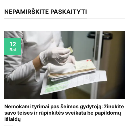
NEPAMIRŠKITE PASKAITYTI
12
Bal
Nemokami tyrimai pas šeimos gydytoją: žinokite
savo teises ir rūpinkitės sveikata be papildomų
išlaidų