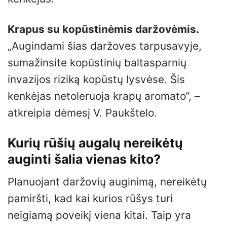
Krapus su kopūstinėmis daržovėmis.
„Augindami šias daržoves tarpusavyje,
sumažinsite kopūstinių baltasparnių
invazijos riziką kopūstų lysvėse. Šis
kenkėjas netoleruoja krapų aromato“, –
atkreipia dėmesį V. Paukštelo.
Kurių rūšių augalų nereikėtų
auginti šalia vienas kito?
Planuojant daržovių auginimą, nereikėtų
pamiršti, kad kai kurios rūšys turi
neigiamą poveikį viena kitai. Taip yra