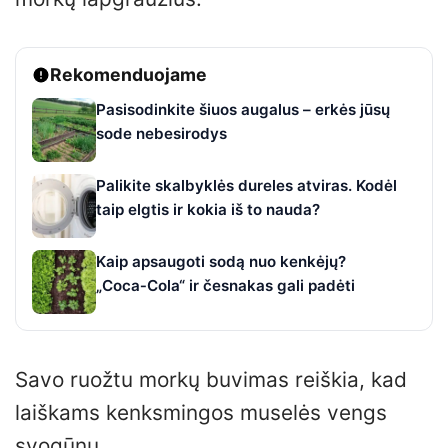
Rekomenduojame
Pasisodinkite šiuos augalus – erkės jūsų
sode nebesirodys
Palikite skalbyklės dureles atviras. Kodėl
taip elgtis ir kokia iš to nauda?
Kaip apsaugoti sodą nuo kenkėjų?
„Coca‑Cola“ ir česnakas gali padėti
Savo ruožtu morkų buvimas reiškia, kad
laiškams kenksmingos muselės vengs
svogūnų.