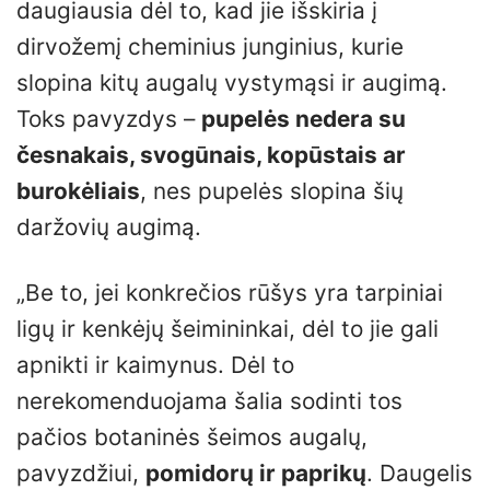
daugiausia dėl to, kad jie išskiria į
dirvožemį cheminius junginius, kurie
slopina kitų augalų vystymąsi ir augimą.
Toks pavyzdys –
pupelės nedera su
česnakais, svogūnais, kopūstais ar
burokėliais
, nes pupelės slopina šių
daržovių augimą.
„Be to, jei konkrečios rūšys yra tarpiniai
ligų ir kenkėjų šeimininkai, dėl to jie gali
apnikti ir kaimynus. Dėl to
nerekomenduojama šalia sodinti tos
pačios botaninės šeimos augalų,
pavyzdžiui,
pomidorų ir paprikų
. Daugelis