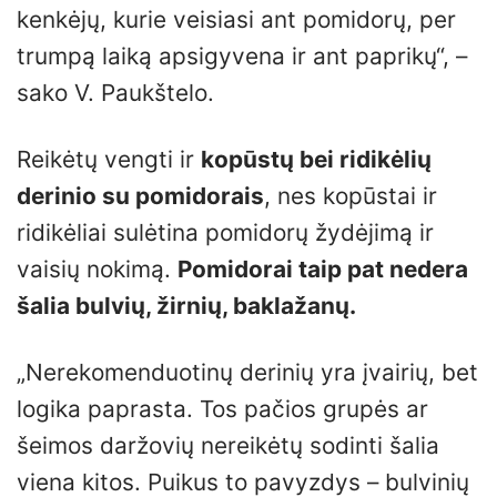
kenkėjų, kurie veisiasi ant pomidorų, per
trumpą laiką apsigyvena ir ant paprikų“, –
sako V. Paukštelo.
Reikėtų vengti ir
kopūstų bei ridikėlių
derinio su pomidorais
, nes kopūstai ir
ridikėliai sulėtina pomidorų žydėjimą ir
vaisių nokimą.
Pomidorai taip pat nedera
šalia bulvių, žirnių, baklažanų.
„Nerekomenduotinų derinių yra įvairių, bet
logika paprasta. Tos pačios grupės ar
šeimos daržovių nereikėtų sodinti šalia
viena kitos. Puikus to pavyzdys – bulvinių