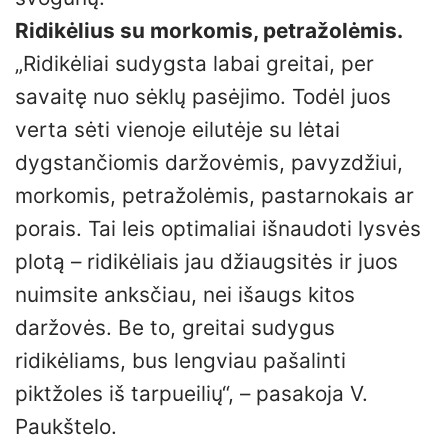
Ridikėlius su morkomis, petražolėmis.
„Ridikėliai sudygsta labai greitai, per
savaitę nuo sėklų pasėjimo. Todėl juos
verta sėti vienoje eilutėje su lėtai
dygstančiomis daržovėmis, pavyzdžiui,
morkomis, petražolėmis, pastarnokais ar
porais. Tai leis optimaliai išnaudoti lysvės
plotą – ridikėliais jau džiaugsitės ir juos
nuimsite anksčiau, nei išaugs kitos
daržovės. Be to, greitai sudygus
ridikėliams, bus lengviau pašalinti
piktžoles iš tarpueilių“, – pasakoja V.
Paukštelo.