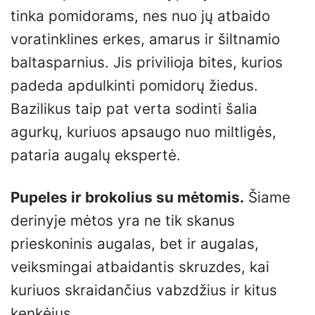
tinka pomidorams, nes nuo jų atbaido
voratinklines erkes, amarus ir šiltnamio
baltasparnius. Jis privilioja bites, kurios
padeda apdulkinti pomidorų žiedus.
Bazilikus taip pat verta sodinti šalia
agurkų, kuriuos apsaugo nuo miltligės,
pataria augalų ekspertė.
Pupeles ir brokolius su mėtomis.
Šiame
derinyje mėtos yra ne tik skanus
prieskoninis augalas, bet ir augalas,
veiksmingai atbaidantis skruzdes, kai
kuriuos skraidančius vabzdžius ir kitus
kenkėjus.