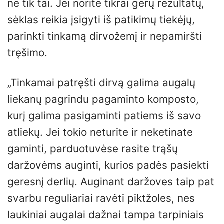
ne tik tai. Jei norite tikrai gerų rezultatų,
sėklas reikia įsigyti iš patikimų tiekėjų,
parinkti tinkamą dirvožemį ir nepamiršti
tręšimo.
„Tinkamai patręšti dirvą galima augalų
liekanų pagrindu pagaminto komposto,
kurį galima pasigaminti patiems iš savo
atliekų. Jei tokio neturite ir neketinate
gaminti, parduotuvėse rasite trąšų
daržovėms auginti, kurios padės pasiekti
geresnį derlių. Auginant daržoves taip pat
svarbu reguliariai ravėti piktžoles, nes
laukiniai augalai dažnai tampa tarpiniais