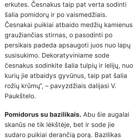
erkutes. Česnakus taip pat verta sodinti
šalia pomidorų ir po vaismedžiais.
Česnakai puikiai atbaido medžių kamienus
graužiančias stirnas, o pasodinti po
persikais padeda apsaugoti juos nuo lapų
susisukimo. Dekoratyviniame sode
česnakus sodinkite šalia tulpių ir lelijų, nuo
kurių jie atbaidys gyvūnus, taip pat šalia
rožių krūmų“, – pavyzdžiais dalijasi V.
Paukštelo.
Pomidorus su bazilikais.
Abu šie augalai
skanūs ne tik lėkštėje, bet ir sode jie
sudaro puikiai derančią porą. Bazilikas