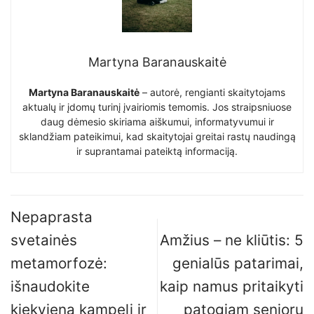
Martyna Baranauskaitė
Martyna Baranauskaitė
– autorė, rengianti skaitytojams
aktualų ir įdomų turinį įvairiomis temomis. Jos straipsniuose
daug dėmesio skiriama aiškumui, informatyvumui ir
sklandžiam pateikimui, kad skaitytojai greitai rastų naudingą
ir suprantamai pateiktą informaciją.
Nepaprasta
svetainės
Amžius – ne kliūtis: 5
metamorfozė:
genialūs patarimai,
išnaudokite
kaip namus pritaikyti
kiekvieną kampelį ir
patogiam senjorų