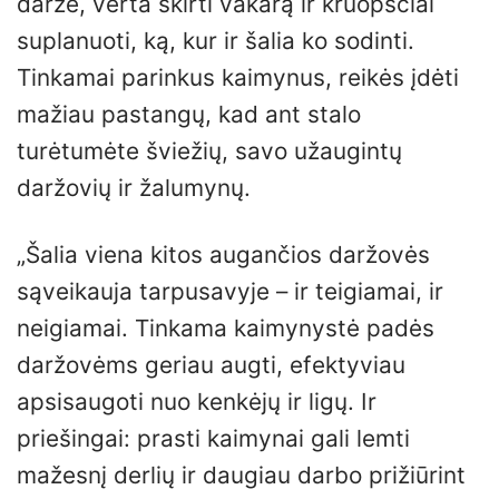
darže, verta skirti vakarą ir kruopščiai
suplanuoti, ką, kur ir šalia ko sodinti.
Tinkamai parinkus kaimynus, reikės įdėti
mažiau pastangų, kad ant stalo
turėtumėte šviežių, savo užaugintų
daržovių ir žalumynų.
„Šalia viena kitos augančios daržovės
sąveikauja tarpusavyje – ir teigiamai, ir
neigiamai. Tinkama kaimynystė padės
daržovėms geriau augti, efektyviau
apsisaugoti nuo kenkėjų ir ligų. Ir
priešingai: prasti kaimynai gali lemti
mažesnį derlių ir daugiau darbo prižiūrint