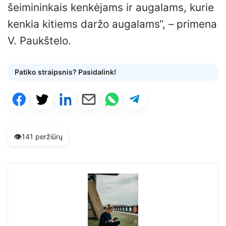
šeimininkais kenkėjams ir augalams, kurie
kenkia kitiems daržo augalams“, – primena
V. Paukštelo.
Patiko straipsnis? Pasidalink!
👁️
141 peržiūrų