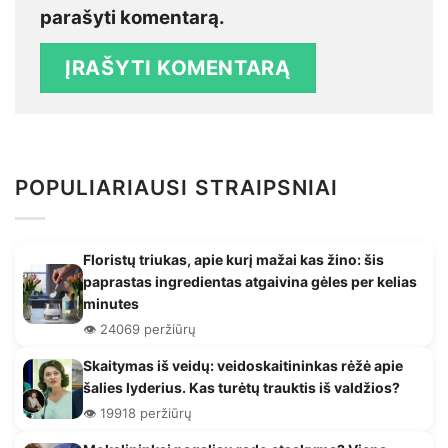
parašyti komentarą.
POPULIARIAUSI STRAIPSNIAI
Floristų triukas, apie kurį mažai kas žino: šis
paprastas ingredientas atgaivina gėles per kelias
minutes
👁️ 24069 peržiūrų
Skaitymas iš veidų: veidoskaitininkas rėžė apie
šalies lyderius. Kas turėtų trauktis iš valdžios?
👁️ 19918 peržiūrų