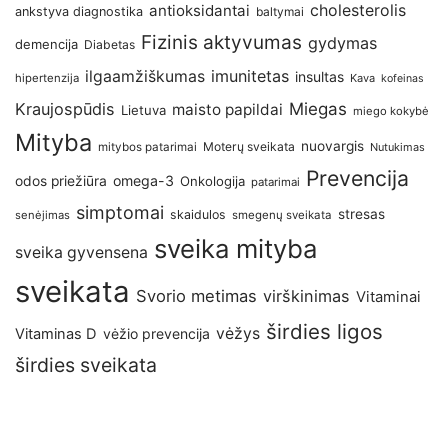
antioksidantai
cholesterolis
ankstyva diagnostika
baltymai
Fizinis aktyvumas
gydymas
demencija
Diabetas
imunitetas
ilgaamžiškumas
insultas
hipertenzija
Kava
kofeinas
Kraujospūdis
Miegas
maisto papildai
Lietuva
miego kokybė
Mityba
nuovargis
Moterų sveikata
mitybos patarimai
Nutukimas
Prevencija
omega-3
odos priežiūra
Onkologija
patarimai
simptomai
stresas
skaidulos
senėjimas
smegenų sveikata
sveika mityba
sveika gyvensena
sveikata
Svorio metimas
virškinimas
Vitaminai
širdies ligos
vėžys
Vitaminas D
vėžio prevencija
širdies sveikata