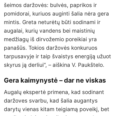
šeimos daržovės: bulvės, paprikos ir
pomidorai, kuriuos auginti šalia nėra gera
mintis. Greta neturėtų būti sodinami ir
augalai, kurių vandens bei maistinių
medžiagų iš dirvožemio poreikiai yra
panašūs. Tokios daržovės konkuruos
tarpusavyje ir taip švaistys energiją užuot
skyrus ją derliui“, – aiškina V. Paukštelo.
Gera kaimynystė – dar ne viskas
Augalų ekspertė primena, kad sodinant
daržoves svarbu, kad šalia augantys
darytų vienas kitam teigiamą poveikį, bet