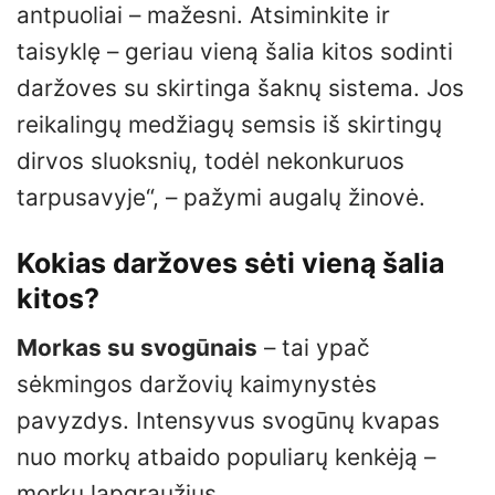
antpuoliai – mažesni. Atsiminkite ir
taisyklę – geriau vieną šalia kitos sodinti
daržoves su skirtinga šaknų sistema. Jos
reikalingų medžiagų semsis iš skirtingų
dirvos sluoksnių, todėl nekonkuruos
tarpusavyje“, – pažymi augalų žinovė.
Kokias daržoves sėti vieną šalia
kitos?
Morkas su svogūnais
– tai ypač
sėkmingos daržovių kaimynystės
pavyzdys. Intensyvus svogūnų kvapas
nuo morkų atbaido populiarų kenkėją –
morkų lapgraužius.