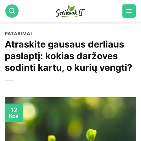
Skip
to
content
PATARIMAI
Atraskite gausaus derliaus
paslaptį: kokias daržoves
sodinti kartu, o kurių vengti?
12
Kov