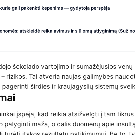
, kurie gali pakenkti kepenims — gydytoja perspėja
nomės: atskleidė reikalavimus ir siūlomą atlyginimą (Sužino
dojo šokolado vartojimo ir sumažėjusios venų
– rizikos. Tai atveria naujas galimybes naudot
pagerinti širdies ir kraujagyslių sistemų svei
imai
inkai įspėja, kad reikia atsižvelgti į tam tikrus
o palyginti maža, o dalis duomenų apie insultą
turėti įtakos rezultatų patikimumui. Be to, t