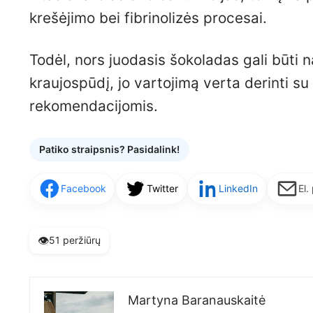
krešėjimo bei fibrinolizės procesai.
Todėl, nors juodasis šokoladas gali būti 
kraujospūdį, jo vartojimą verta derinti 
rekomendacijomis.
Patiko straipsnis? Pasidalink!
Facebook
Twitter
LinkedIn
El.
👁️
51 peržiūrų
Martyna Baranauskaitė