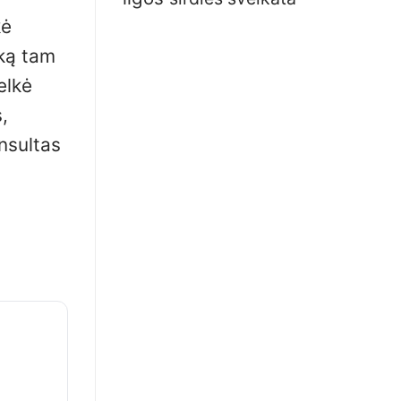
kė
aką tam
elkė
,
nsultas