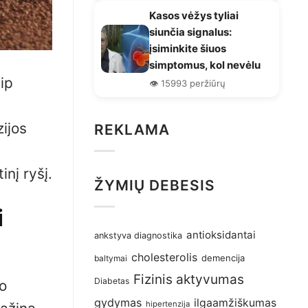
Kasos vėžys tyliai
siunčia signalus:
įsiminkite šiuos
simptomus, kol nevėlu
ip
👁️ 15993 peržiūrų
zijos
REKLAMA
inį ryšį.
ŽYMIŲ DEBESIS
i
antioksidantai
ankstyva diagnostika
cholesterolis
demencija
baltymai
Fizinis aktyvumas
Diabetas
jo
gydymas
ilgaamžiškumas
hipertenzija