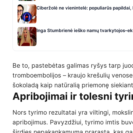
Ciberžolė ne vienintelė: populiarūs papildai
Inga Stumbrienė ieško namų tvarkytojos–eko
Be to, pastebėtas galimas ryšys tarp juo
tromboembolijos – kraujo krešulių venose 
šokoladą kaip natūralią priemonę siekiant 
Apribojimai ir tolesni tyr
Nors tyrimo rezultatai yra viltingi, mokslin
apribojimus. Pavyzdžiui, tyrimo imtis buv
širdies nepakankamumą prarasta, kas gali 