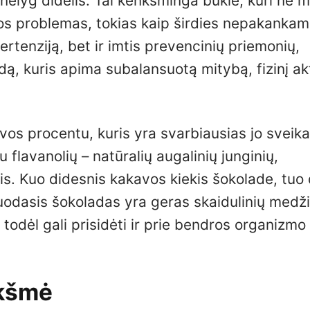
nelyg didelis. Tai kenksminga būklė, kuri ne 
atos problemas, tokias kaip širdies nepakank
ertenziją, bet ir imtis prevencinių priemonių,
dą, kuris apima subalansuotą mitybą, fizinį 
vos procentu, kuris yra svarbiausias jo sveika
flavanolių – natūralių augalinių junginių,
s. Kuo didesnis kakavos kiekis šokolade, tuo
uodasis šokoladas yra geras skaidulinių medž
, todėl gali prisidėti ir prie bendros organizmo
ikšmė