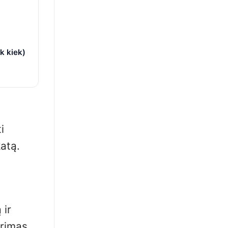
k kiek)
i
katą.
 ir
yrimas