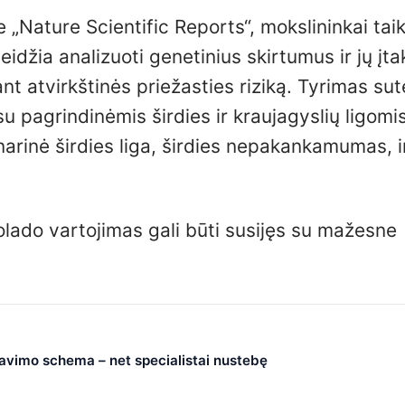
„Nature Scientific Reports“, mokslininkai tai
leidžia analizuoti genetinius skirtumus ir jų įt
nt atvirkštinės priežasties riziką. Tyrimas sut
u pagrindinėmis širdies ir kraujagyslių ligomis
narinė širdies liga, širdies nepakankamumas, i
olado vartojimas gali būti susijęs su mažesne
čiavimo schema – net specialistai nustebę