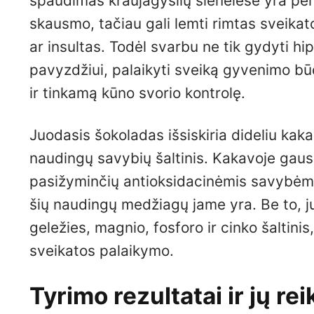
spaudimas kraujagyslių sienelėse yra per
skausmo, tačiau gali lemti rimtas sveik
ar insultas. Todėl svarbu ne tik gydyti hip
pavyzdžiui, palaikyti sveiką gyvenimo bū
ir tinkamą kūno svorio kontrolę.
Juodasis šokoladas išsiskiria dideliu kaka
naudingų savybių šaltinis. Kakavoje gausu 
pasižyminčių antioksidacinėmis savybėmi
šių naudingų medžiagų jame yra. Be to, j
geležies, magnio, fosforo ir cinko šaltinis
sveikatos palaikymo.
Tyrimo rezultatai ir jų re