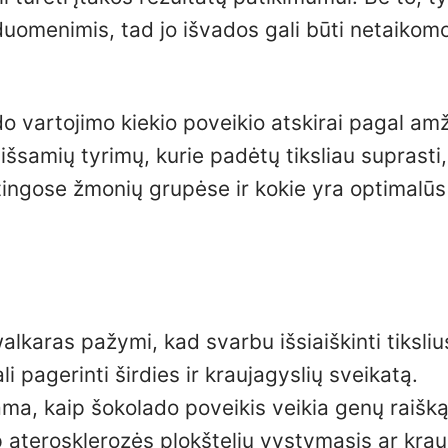
duomenimis, tad jo išvados gali būti netaikom
o vartojimo kiekio poveikio atskirai pagal amž
au išsamių tyrimų, kurie padėtų tiksliau suprasti
tingose žmonių grupėse ir kokie yra optimalūs
karas pažymi, kad svarbu išsiaiškinti tiksliu
 pagerinti širdies ir kraujagyslių sveikatą.
ama, kaip šokolado poveikis veikia genų raišką
ip aterosklerozės plokštelių vystymasis ar krau