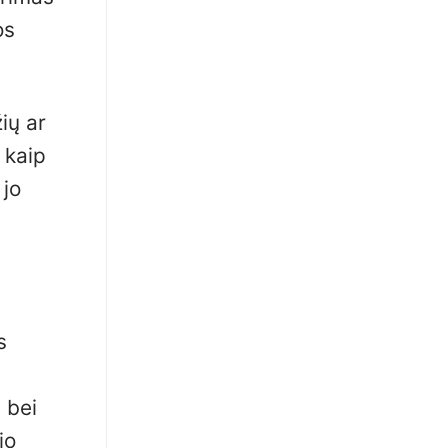
os
ių ar
, kaip
 jo
s
 bei
jo