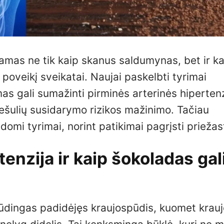
namas ne tik kaip skanus saldumynas, bet ir ka
 poveikį sveikatai. Naujai paskelbti tyrimai
mas gali sumažinti pirminės arterinės hiperten
 krešulių susidarymo rizikos mažinimo. Tačiau
domi tyrimai, norint patikimai pagrįsti priežast
tenzija ir kaip šokoladas gal
 būdingas padidėjęs kraujospūdis, kuomet krau