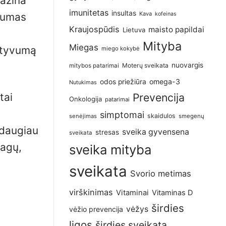
mažina
imunitetas
insultas
Kava
amumas
kofeinas
Kraujospūdis
maisto papildai
Lietuva
Mityba
Miegas
aktyvumą
miego kokybė
nuovargis
Moterų sveikata
mitybos patarimai
omega-3
odos priežiūra
Nutukimas
tai
Prevencija
Onkologija
patarimai
simptomai
skaidulos
senėjimas
smegenų
 daugiau
sveika gyvensena
stresas
sveikata
iagų,
sveika mityba
sveikata
Svorio metimas
virškinimas
Vitaminai
Vitaminas D
širdies
vėžys
vėžio prevencija
ligos
širdies sveikata