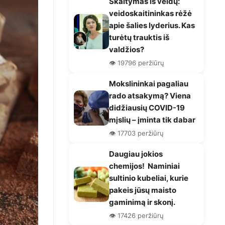
Skaitymas iš veidų:
veidoskaitininkas rėžė
apie šalies lyderius. Kas
turėtų trauktis iš
valdžios?
👁️ 19796 peržiūrų
Mokslininkai pagaliau
rado atsakymą? Viena
didžiausių COVID-19
mįslių – įminta tik dabar
👁️ 17703 peržiūrų
Daugiau jokios
chemijos! Naminiai
sultinio kubeliai, kurie
pakeis jūsų maisto
gaminimą ir skonį.
👁️ 17426 peržiūrų