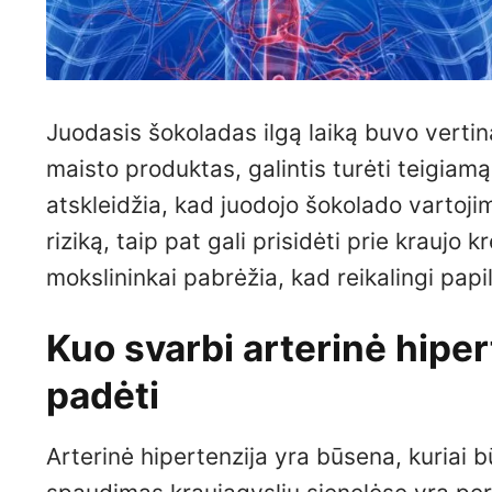
Juodasis šokoladas ilgą laiką buvo verti
maisto produktas, galintis turėti teigiamą
atskleidžia, kad juodojo šokolado vartoji
riziką, taip pat gali prisidėti prie kraujo
mokslininkai pabrėžia, kad reikalingi papil
Kuo svarbi arterinė hiper
padėti
Arterinė hipertenzija yra būsena, kuriai