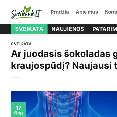
Skip
Pradžia
Apie mus
Kont
to
content
SVEIKATA
NAUJIENOS
PATARIM
SVEIKATA
Ar juodasis šokoladas g
kraujospūdį? Naujausi t
17
Geg