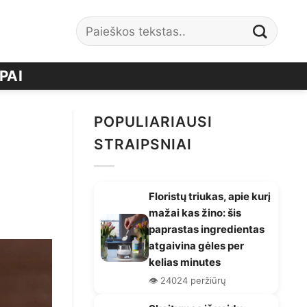
PAI
POPULIARIAUSI
STRAIPSNIAI
Floristų triukas, apie kurį
mažai kas žino: šis
paprastas ingredientas
atgaivina gėles per
kelias minutes
👁️ 24024 peržiūrų