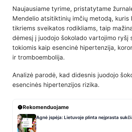
Naujausiame tyrime, pristatytame žurnale 
Mendelio atsitiktinių imčių metodą, kuris 
tikriems sveikatos rodikliams, taip mažina
dėmesį į juodojo šokolado vartojimo ryšį s
tokiomis kaip esencinė hipertenzija, koro
ir tromboembolija.
Analizė parodė, kad didesnis juodojo šok
esencinės hipertenzijos rizika.
Rekomenduojame
Agnė įspėja: Lietuvoje plinta neįprasta suk