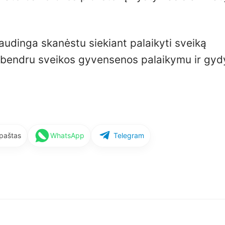
naudinga skanėstu siekiant palaikyti sveiką
su bendru sveikos gyvensenos palaikymu ir gyd
 paštas
WhatsApp
Telegram