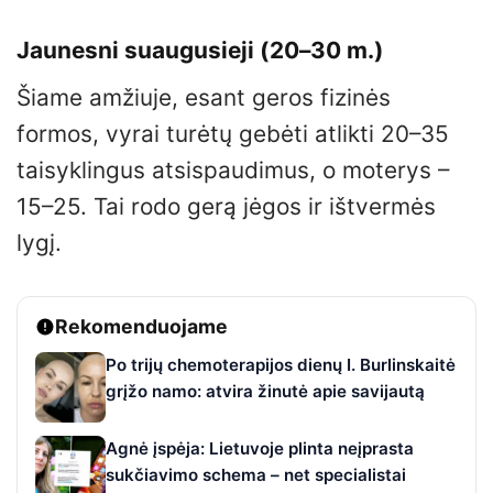
Jaunesni suaugusieji (20–30 m.)
Šiame amžiuje, esant geros fizinės
formos, vyrai turėtų gebėti atlikti 20–35
taisyklingus atsispaudimus, o moterys –
15–25. Tai rodo gerą jėgos ir ištvermės
lygį.
Rekomenduojame
Po trijų chemoterapijos dienų I. Burlinskaitė
grįžo namo: atvira žinutė apie savijautą
Agnė įspėja: Lietuvoje plinta neįprasta
sukčiavimo schema – net specialistai