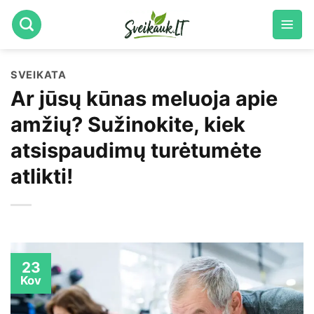
Skip
to
content
SVEIKATA
Ar jūsų kūnas meluoja apie
amžių? Sužinokite, kiek
atsispaudimų turėtumėte
atlikti!
23
Kov