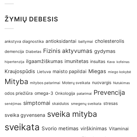
ŽYMIŲ DEBESIS
antioksidantai
cholesterolis
ankstyva diagnostika
baltymai
Fizinis aktyvumas
gydymas
demencija
Diabetas
imunitetas
ilgaamžiškumas
insultas
hipertenzija
Kava
kofeinas
Kraujospūdis
Miegas
maisto papildai
Lietuva
miego kokybė
Mityba
nuovargis
Moterų sveikata
mitybos patarimai
Nutukimas
Prevencija
omega-3
odos priežiūra
Onkologija
patarimai
simptomai
stresas
skaidulos
senėjimas
smegenų sveikata
sveika mityba
sveika gyvensena
sveikata
Svorio metimas
virškinimas
Vitaminai