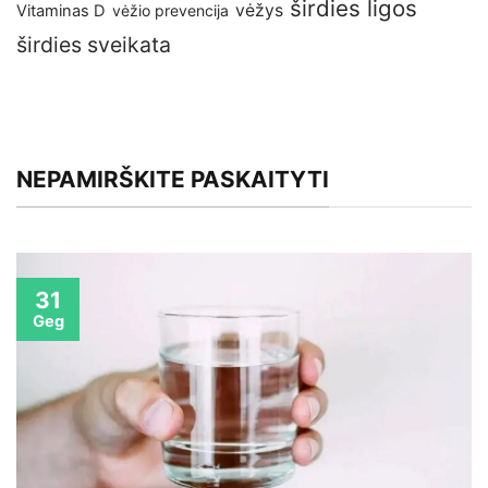
širdies ligos
vėžys
Vitaminas D
vėžio prevencija
širdies sveikata
NEPAMIRŠKITE PASKAITYTI
31
Geg