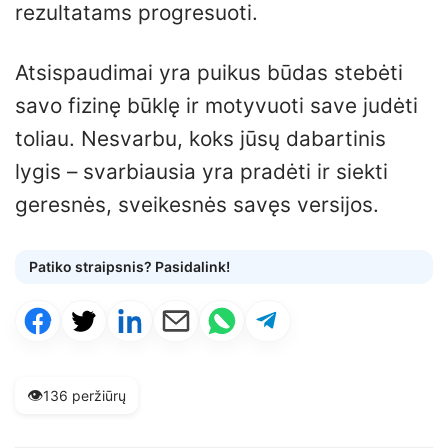
rezultatams progresuoti.
Atsispaudimai yra puikus būdas stebėti
savo fizinę būklę ir motyvuoti save judėti
toliau. Nesvarbu, koks jūsų dabartinis
lygis – svarbiausia yra pradėti ir siekti
geresnės, sveikesnės savęs versijos.
Patiko straipsnis? Pasidalink!
👁️
136 peržiūrų