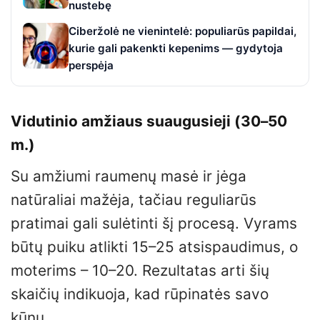
nustebę
Ciberžolė ne vienintelė: populiarūs papildai,
kurie gali pakenkti kepenims — gydytoja
perspėja
Vidutinio amžiaus suaugusieji (30–50
m.)
Su amžiumi raumenų masė ir jėga
natūraliai mažėja, tačiau reguliarūs
pratimai gali sulėtinti šį procesą. Vyrams
būtų puiku atlikti 15–25 atsispaudimus, o
moterims – 10–20. Rezultatas arti šių
skaičių indikuoja, kad rūpinatės savo
kūnu.