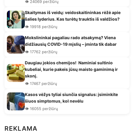
👁️ 24069 peržiūrų
Skaitymas iš veidų: veidoskaitininkas rėžė apie
šalies lyderius. Kas turėtų trauktis iš valdžios?
👁️ 19918 peržiūrų
Mokslininkai pagaliau rado atsakymą? Viena
didžiausių COVID-19 mįslių – įminta tik dabar
👁️ 17762 peržiūrų
Daugiau jokios chemijos! Naminiai sultinio
kubeliai, kurie pakeis jūsų maisto gaminimą ir
skonį.
👁️ 17467 peržiūrų
Kasos vėžys tyliai siunčia signalus: įsiminkite
šiuos simptomus, kol nevėlu
👁️ 16055 peržiūrų
REKLAMA