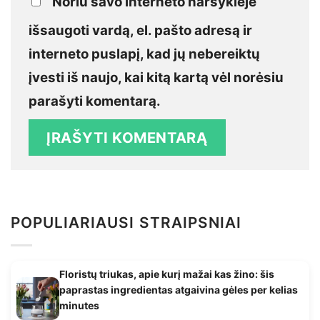
Noriu savo interneto naršyklėje
išsaugoti vardą, el. pašto adresą ir
interneto puslapį, kad jų nebereiktų
įvesti iš naujo, kai kitą kartą vėl norėsiu
parašyti komentarą.
POPULIARIAUSI STRAIPSNIAI
Floristų triukas, apie kurį mažai kas žino: šis
paprastas ingredientas atgaivina gėles per kelias
minutes