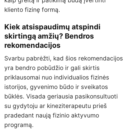
kaip greitą ir patikimą būdą įvertinti
kliento fizinę formą.
Kiek atsispaudimų atspindi
skirtingą amžių? Bendros
rekomendacijos
Svarbu pabrėžti, kad šios rekomendacijos
yra bendro pobūdžio ir gali skirtis
priklausomai nuo individualios fizinės
istorijos, gyvenimo būdo ir sveikatos
būklės. Visada geriausia pasikonsultuoti
su gydytoju ar kineziterapeutu prieš
pradedant naują fizinio aktyvumo
programą.