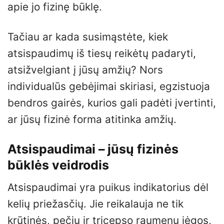
apie jo fizinę būklę.
Tačiau ar kada susimąstėte, kiek
atsispaudimų iš tiesų reikėtų padaryti,
atsižvelgiant į jūsų amžių? Nors
individualūs gebėjimai skiriasi, egzistuoja
bendros gairės, kurios gali padėti įvertinti,
ar jūsų fizinė forma atitinka amžių.
Atsispaudimai – jūsų fizinės
būklės veidrodis
Atsispaudimai yra puikus indikatorius dėl
kelių priežasčių. Jie reikalauja ne tik
krūtinės, pečių ir tricepso raumenų jėgos,