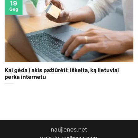
19
Geg
Kai gėda į akis pažiūrėti: iškelta, ką lietuviai
perka internetu
naujienos.net