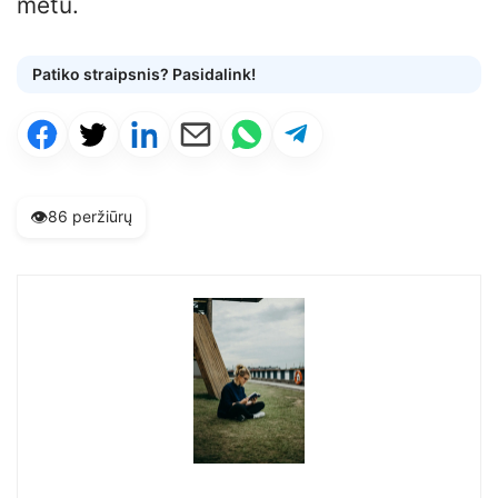
metu.
Patiko straipsnis? Pasidalink!
👁️
86 peržiūrų