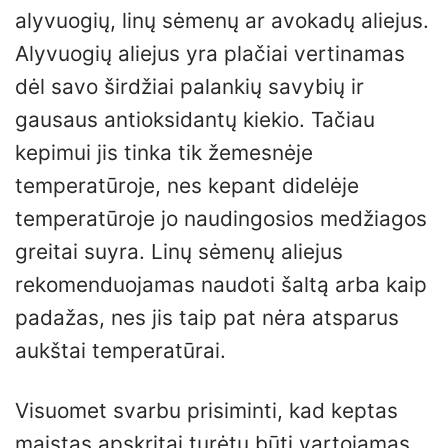
alyvuogių, linų sėmenų ar avokadų aliejus.
Alyvuogių aliejus yra plačiai vertinamas
dėl savo širdžiai palankių savybių ir
gausaus antioksidantų kiekio. Tačiau
kepimui jis tinka tik žemesnėje
temperatūroje, nes kepant didelėje
temperatūroje jo naudingosios medžiagos
greitai suyra. Linų sėmenų aliejus
rekomenduojamas naudoti šaltą arba kaip
padažas, nes jis taip pat nėra atsparus
aukštai temperatūrai.
Visuomet svarbu prisiminti, kad keptas
maistas apskritai turėtų būti vartojamas