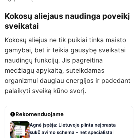
Kokosų aliejaus naudinga poveikį
sveikatai
Kokosų aliejus ne tik puikiai tinka maisto
gamybai, bet ir teikia gausybę sveikatai
naudingų funkcijų. Jis pagreitina
medžiagų apykaitą, suteikdamas
organizmui daugiau energijos ir padedant
palaikyti sveiką kūno svorį.
Rekomenduojame
Agnė įspėja: Lietuvoje plinta neįprasta
sukčiavimo schema – net specialistai