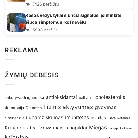
👁️ 17426 peržiūrų
Kasos vėžys tyliai siunčia signalus: įsiminkite
šiuos simptomus, kol nevėlu
👁️ 15993 peržiūrų
REKLAMA
ŽYMIŲ DEBESIS
antioksidantai
cholesterolis
ankstyva diagnostika
baltymai
Fizinis aktyvumas
gydymas
demencija
Diabetas
imunitetas
ilgaamžiškumas
insultas
hipertenzija
Kava
kofeinas
Kraujospūdis
Miegas
maisto papildai
Lietuva
miego kokybė
Mityba