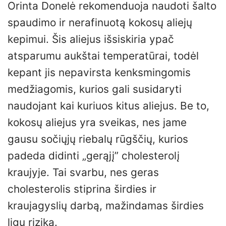
Orinta Donelė rekomenduoja naudoti šalto
spaudimo ir nerafinuotą kokosų aliejų
kepimui. Šis aliejus išsiskiria ypač
atsparumu aukštai temperatūrai, todėl
kepant jis nepavirsta kenksmingomis
medžiagomis, kurios gali susidaryti
naudojant kai kuriuos kitus aliejus. Be to,
kokosų aliejus yra sveikas, nes jame
gausu sočiųjų riebalų rūgščių, kurios
padeda didinti „gerąjį” cholesterolį
kraujyje. Tai svarbu, nes geras
cholesterolis stiprina širdies ir
kraujagyslių darbą, mažindamas širdies
ligų riziką.