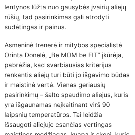
lentynos lūžta nuo gausybės įvairių aliejų
rūšių, tad pasirinkimas gali atrodyti
sudėtingas ir painus.
Asmeninė trenerė ir mitybos specialistė
Orinta Donelė, „Be MOM be FIT“ įkūrėja,
pabrėžia, kad svarbiausias kriterijus
renkantis aliejų turi būti jo išgavimo būdas
ir maistinė vertė. Vienas geriausių
pasirinkimų – šalto spaudimo aliejus, kuris
yra išgaunamas neįkaitinant virš 90
laipsnių temperatūros. Tai leidžia
išsaugoti aliejuje esančias vertingas
maistines medžiagas, kvapą ir skonį, kurie