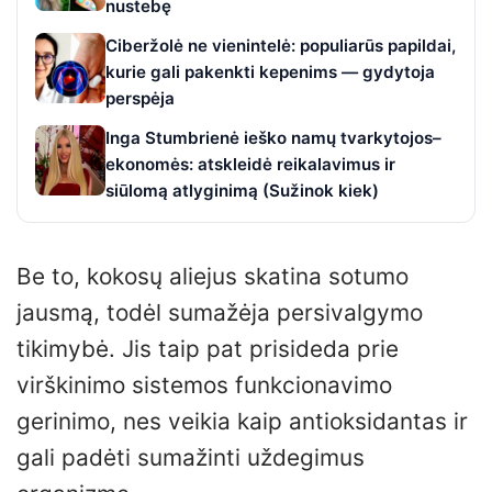
nustebę
Ciberžolė ne vienintelė: populiarūs papildai,
kurie gali pakenkti kepenims — gydytoja
perspėja
Inga Stumbrienė ieško namų tvarkytojos–
ekonomės: atskleidė reikalavimus ir
siūlomą atlyginimą (Sužinok kiek)
Be to, kokosų aliejus skatina sotumo
jausmą, todėl sumažėja persivalgymo
tikimybė. Jis taip pat prisideda prie
virškinimo sistemos funkcionavimo
gerinimo, nes veikia kaip antioksidantas ir
gali padėti sumažinti uždegimus