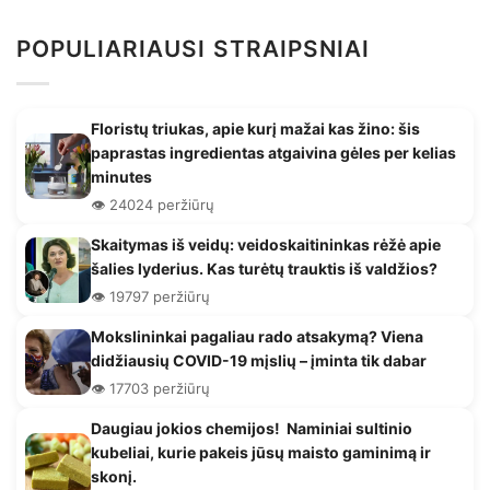
POPULIARIAUSI STRAIPSNIAI
Floristų triukas, apie kurį mažai kas žino: šis
paprastas ingredientas atgaivina gėles per kelias
minutes
👁️ 24024 peržiūrų
Skaitymas iš veidų: veidoskaitininkas rėžė apie
šalies lyderius. Kas turėtų trauktis iš valdžios?
👁️ 19797 peržiūrų
Mokslininkai pagaliau rado atsakymą? Viena
didžiausių COVID-19 mįslių – įminta tik dabar
👁️ 17703 peržiūrų
Daugiau jokios chemijos! Naminiai sultinio
kubeliai, kurie pakeis jūsų maisto gaminimą ir
skonį.