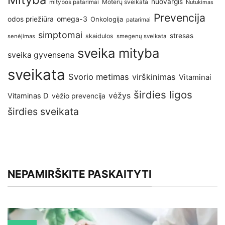
nuovargis
Moterų sveikata
mitybos patarimai
Nutukimas
Prevencija
omega-3
odos priežiūra
Onkologija
patarimai
simptomai
stresas
skaidulos
senėjimas
smegenų sveikata
sveika mityba
sveika gyvensena
sveikata
Svorio metimas
virškinimas
Vitaminai
širdies ligos
vėžys
Vitaminas D
vėžio prevencija
širdies sveikata
NEPAMIRŠKITE PASKAITYTI