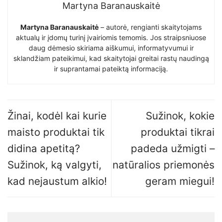
Martyna Baranauskaitė
Martyna Baranauskaitė
– autorė, rengianti skaitytojams
aktualų ir įdomų turinį įvairiomis temomis. Jos straipsniuose
daug dėmesio skiriama aiškumui, informatyvumui ir
sklandžiam pateikimui, kad skaitytojai greitai rastų naudingą
ir suprantamai pateiktą informaciją.
Žinai, kodėl kai kurie
Sužinok, kokie
maisto produktai tik
produktai tikrai
didina apetitą?
padeda užmigti –
Sužinok, ką valgyti,
natūralios priemonės
kad nejaustum alkio!
geram miegui!