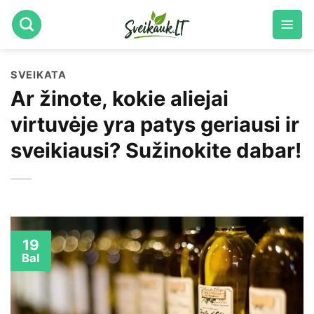
Skip
to
content
SVEIKATA
Ar žinote, kokie aliejai
virtuvėje yra patys geriausi ir
sveikiausi? Sužinokite dabar!
19
Bal