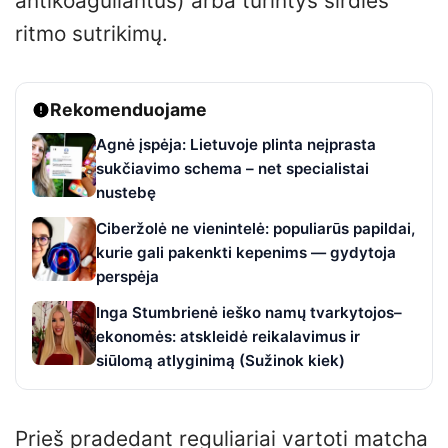
antikoaguliantus) arba turintys širdies
ritmo sutrikimų.
Rekomenduojame
Agnė įspėja: Lietuvoje plinta neįprasta
sukčiavimo schema – net specialistai
nustebę
Ciberžolė ne vienintelė: populiarūs papildai,
kurie gali pakenkti kepenims — gydytoja
perspėja
Inga Stumbrienė ieško namų tvarkytojos–
ekonomės: atskleidė reikalavimus ir
siūlomą atlyginimą (Sužinok kiek)
Prieš pradedant reguliariai vartoti matcha