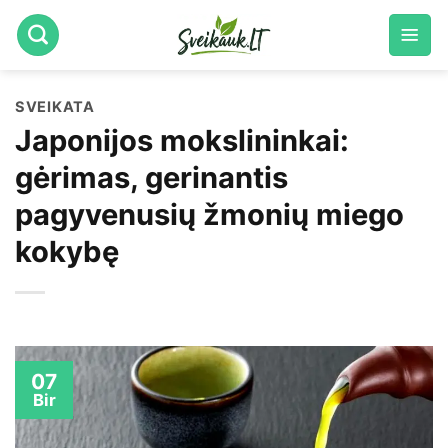
Skip
to
content
SVEIKATA
Japonijos mokslininkai:
gėrimas, gerinantis
pagyvenusių žmonių miego
kokybę
07
Bir