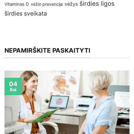
širdies ligos
vėžys
Vitaminas D
vėžio prevencija
širdies sveikata
NEPAMIRŠKITE PASKAITYTI
04
Bal