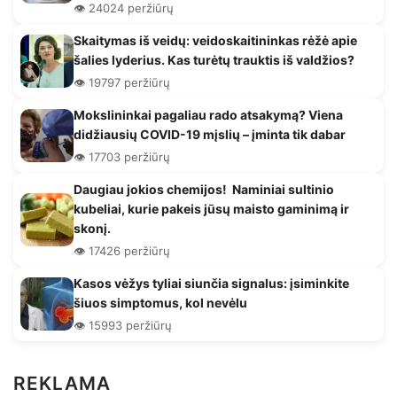
👁️ 24024 peržiūrų
Skaitymas iš veidų: veidoskaitininkas rėžė apie
šalies lyderius. Kas turėtų trauktis iš valdžios?
👁️ 19797 peržiūrų
Mokslininkai pagaliau rado atsakymą? Viena
didžiausių COVID-19 mįslių – įminta tik dabar
👁️ 17703 peržiūrų
Daugiau jokios chemijos! Naminiai sultinio
kubeliai, kurie pakeis jūsų maisto gaminimą ir
skonį.
👁️ 17426 peržiūrų
Kasos vėžys tyliai siunčia signalus: įsiminkite
šiuos simptomus, kol nevėlu
👁️ 15993 peržiūrų
REKLAMA