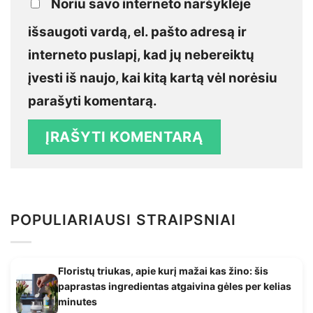
Noriu savo interneto naršyklėje
išsaugoti vardą, el. pašto adresą ir
interneto puslapį, kad jų nebereiktų
įvesti iš naujo, kai kitą kartą vėl norėsiu
parašyti komentarą.
POPULIARIAUSI STRAIPSNIAI
Floristų triukas, apie kurį mažai kas žino: šis
paprastas ingredientas atgaivina gėles per kelias
minutes