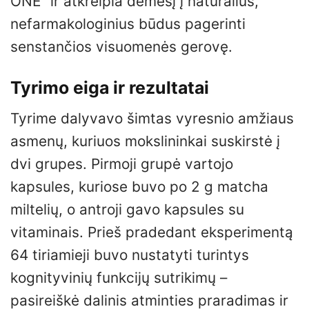
ONE“ ir atkreipia dėmesį į natūralius,
nefarmakologinius būdus pagerinti
senstančios visuomenės gerovę.
Tyrimo eiga ir rezultatai
Tyrime dalyvavo šimtas vyresnio amžiaus
asmenų, kuriuos mokslininkai suskirstė į
dvi grupes. Pirmoji grupė vartojo
kapsules, kuriose buvo po 2 g matcha
miltelių, o antroji gavo kapsules su
vitaminais. Prieš pradedant eksperimentą
64 tiriamieji buvo nustatyti turintys
kognityvinių funkcijų sutrikimų –
pasireiškė dalinis atminties praradimas ir