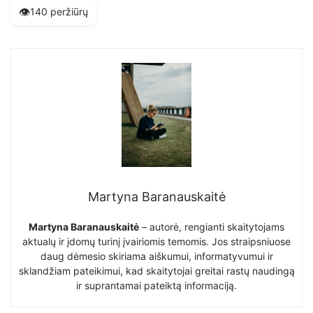
👁️
140 peržiūrų
Martyna Baranauskaitė
Martyna Baranauskaitė
– autorė, rengianti skaitytojams
aktualų ir įdomų turinį įvairiomis temomis. Jos straipsniuose
daug dėmesio skiriama aiškumui, informatyvumui ir
sklandžiam pateikimui, kad skaitytojai greitai rastų naudingą
ir suprantamai pateiktą informaciją.