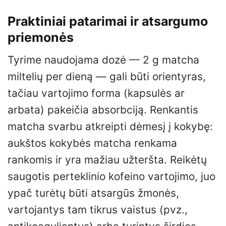
Praktiniai patarimai ir atsargumo
priemonės
Tyrime naudojama dozė — 2 g matcha
miltelių per dieną — gali būti orientyras,
tačiau vartojimo forma (kapsulės ar
arbata) pakeičia absorbciją. Renkantis
matcha svarbu atkreipti dėmesį į kokybę:
aukštos kokybės matcha renkama
rankomis ir yra mažiau užteršta. Reikėtų
saugotis perteklinio kofeino vartojimo, juo
ypač turėtų būti atsargūs žmonės,
vartojantys tam tikrus vaistus (pvz.,