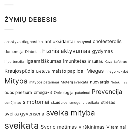
ŽYMIŲ DEBESIS
antioksidantai
cholesterolis
ankstyva diagnostika
baltymai
Fizinis aktyvumas
gydymas
demencija
Diabetas
imunitetas
ilgaamžiškumas
insultas
hipertenzija
Kava
kofeinas
Kraujospūdis
Miegas
maisto papildai
Lietuva
miego kokybė
Mityba
nuovargis
Moterų sveikata
mitybos patarimai
Nutukimas
Prevencija
omega-3
odos priežiūra
Onkologija
patarimai
simptomai
stresas
skaidulos
senėjimas
smegenų sveikata
sveika mityba
sveika gyvensena
sveikata
Svorio metimas
virškinimas
Vitaminai