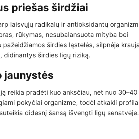
us priešas širdžiai
rp laisvųjų radikalų ir antioksidantų organizm
 oras, rūkymas, nesubalansuota mityba bei
s pažeidžiamos širdies ląstelės, silpnėja krauj
 didinantys širdies ligų riziką.
o jaunystės
iją reikia pradėti kuo anksčiau, net nuo 30–4
ami pokyčiai organizme, todėl atkakli profilak
teikia didesnį šansą išvengti ligų senatvėje.