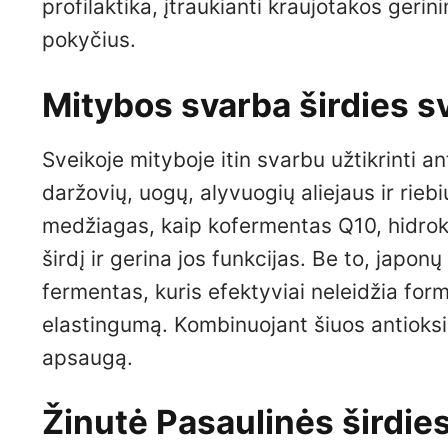
profilaktika, įtraukianti kraujotakos ger
pokyčius.
Mitybos svarba širdies s
Sveikoje mityboje itin svarbu užtikrinti a
daržovių, uogų, alyvuogių aliejaus ir rieb
medžiagas, kaip kofermentas Q10, hidroksi
širdį ir gerina jos funkcijas. Be to, japo
fermentas, kuris efektyviai neleidžia for
elastingumą. Kombinuojant šiuos antioksid
apsaugą.
Žinutė Pasaulinės širdie