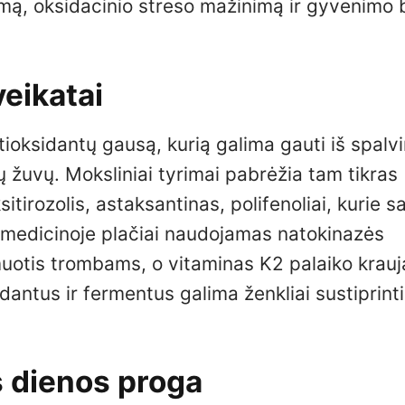
inimą, oksidacinio streso mažinimą ir gyvenimo
veikatai
ntioksidantų gausą, kurią galima gauti iš spalv
ių žuvų. Moksliniai tyrimai pabrėžia tam tikras
tirozolis, astaksantinas, polifenoliai, kurie 
nų medicinoje plačiai naudojamas natokinazės
muotis trombams, o vitaminas K2 palaiko krauj
antus ir fermentus galima ženkliai sustiprinti
s dienos proga