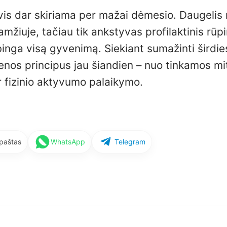
 vis dar skiriama per mažai dėmesio. Daugelis
 amžiuje, tačiau tik ankstyvas profilaktinis rūp
ybinga visą gyvenimą. Siekiant sumažinti širdie
enos principus jau šiandien – nuo tinkamos mi
r fizinio aktyvumo palaikymo.
 paštas
WhatsApp
Telegram