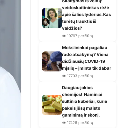
Skaitymas iš veidų:
veidoskaitininkas rėžė
apie šalies lyderius. Kas
turėtų trauktis iš
valdžios?
👁️ 19797 peržiūrų
Mokslininkai pagaliau
rado atsakymą? Viena
didžiausių COVID-19
mįslių – įminta tik dabar
👁️ 17703 peržiūrų
Daugiau jokios
chemijos! Naminiai
sultinio kubeliai, kurie
pakeis jūsų maisto
gaminimą ir skonį.
👁️ 17426 peržiūrų