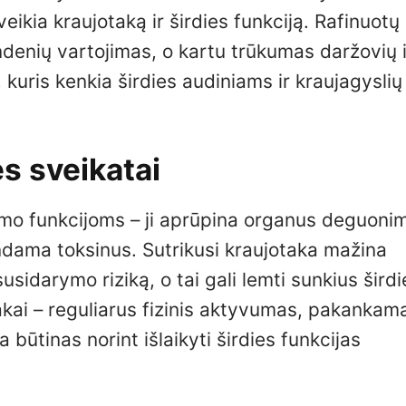
eikia kraujotaką ir širdies funkciją. Rafinuotų
ndenių vartojimas, o kartu trūkumas daržovių i
, kuris kenkia širdies audiniams ir kraujagyslių
s sveikatai
mo funkcijoms – ji aprūpina organus deguonimi
ndama toksinus. Sutrikusi kraujotaka mažina
sidarymo riziką, o tai gali lemti sunkius širdi
akai – reguliarus fizinis aktyvumas, pakankam
 būtinas norint išlaikyti širdies funkcijas