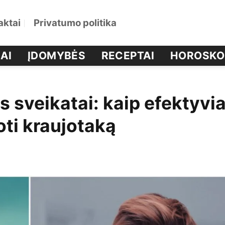
aktai
Privatumo politika
AI
ĮDOMYBĖS
RECEPTAI
HOROSKO
s sveikatai: kaip efektyvia
oti kraujotaką