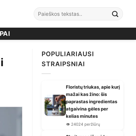
PAI
POPULIARIAUSI
i
STRAIPSNIAI
Floristų triukas, apie kurį
mažai kas žino: šis
paprastas ingredientas
atgaivina gėles per
kelias minutes
👁️ 24024 peržiūrų