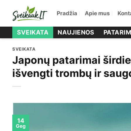
Skip
Pradžia
Apie mus
Kont
to
content
SVEIKATA
NAUJIENOS
PATARIM
SVEIKATA
Japonų patarimai širdie
išvengti trombų ir saug
14
Geg