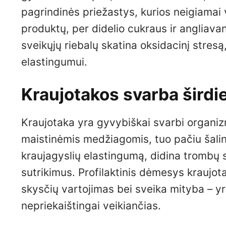
pagrindinės priežastys, kurios neigiamai v
produktų, per didelio cukraus ir angliava
sveikųjų riebalų skatina oksidacinį stresą
elastingumui.
Kraujotakos svarba širdie
Kraujotaka yra gyvybiškai svarbi organiz
maistinėmis medžiagomis, tuo pačiu šali
kraujagyslių elastingumą, didina trombų su
sutrikimus. Profilaktinis dėmesys kraujot
skysčių vartojimas bei sveika mityba – yra
nepriekaištingai veikiančias.