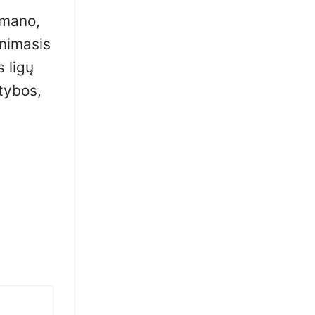
 mano,
inimasis
s ligų
tybos,