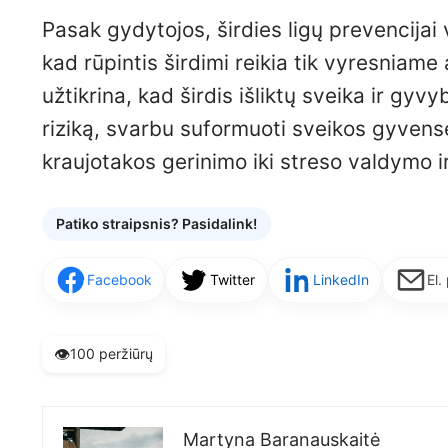
Pasak gydytojos, širdies ligų prevencijai
kad rūpintis širdimi reikia tik vyresniame
užtikrina, kad širdis išliktų sveika ir gyv
riziką, svarbu suformuoti sveikos gyvens
kraujotakos gerinimo iki streso valdymo i
Patiko straipsnis? Pasidalink!
Facebook
Twitter
LinkedIn
El.
👁️
100 peržiūrų
Martyna Baranauskaitė