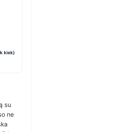
k kiek)
ą su
so ne
ška