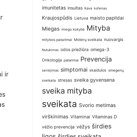
imunitetas
insultas
Kava
kofeinas
r
Kraujospūdis
maisto papildai
Lietuva
Mityba
Miegas
miego kokybė
nuovargis
Moterų sveikata
mitybos patarimai
omega-3
odos priežiūra
Nutukimas
Prevencija
Onkologija
patarimai
simptomai
skaidulos
senėjimas
smegenų
 ir
sveika gyvensena
stresas
sveikata
sveika mityba
es
sveikata
as
Svorio metimas
virškinimas
Vitaminai
Vitaminas D
širdies
vėžys
vėžio prevencija
ligos
širdies sveikata