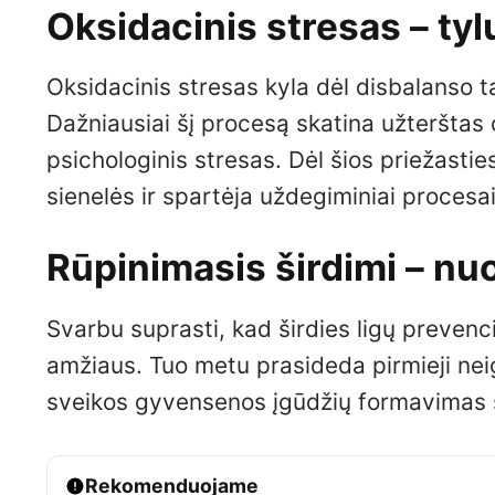
Oksidacinis stresas – tyl
Oksidacinis stresas kyla dėl disbalanso ta
Dažniausiai šį procesą skatina užterštas
psichologinis stresas. Dėl šios priežastie
sienelės ir spartėja uždegiminiai procesai,
Rūpinimasis širdimi – nu
Svarbu suprasti, kad širdies ligų prevenc
amžiaus. Tuo metu prasideda pirmieji neigi
sveikos gyvensenos įgūdžių formavimas su
Rekomenduojame