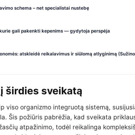
čiavimo schema – net specialistai nustebę
, kurie gali pakenkti kepenims — gydytoja perspėja
nomės: atskleidė reikalavimus ir siūlomą atlyginimą (Sužino
 širdies sveikatą
ip viso organizmo integruotą sistemą, susijusi
a. Šis požiūris pabrėžia, kad sveikata priklau
žasčių atpažinimo, todėl reikalinga kompleksi