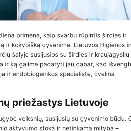
iena primena, kaip svarbu rūpintis širdies ir
ilgą ir kokybišką gyvenimą. Lietuvos Higienos in
ų šalyje susijusios su širdies ir kraujagyslių 
ga ir ką galime padaryti jau dabar, kad išveng
a ir endobiogenikos specialiste, Evelina
mų priežastys Lietuvoje
augybė veiksnių, susijusių su gyvenimo būdu. 
inio aktyvumo stoka ir netinkama mityba –