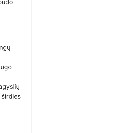
 būdo
ingų
saugo
agyslių
 širdies