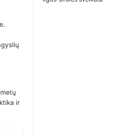
e.
agyslių
0 metų
tika ir