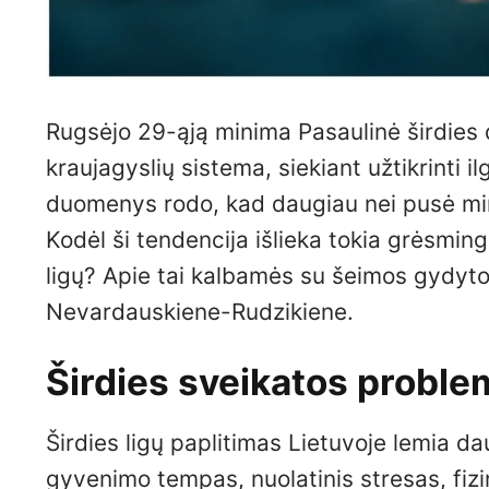
Rugsėjo 29-ąją minima Pasaulinė širdies d
kraujagyslių sistema, siekiant užtikrinti 
duomenys rodo, kad daugiau nei pusė mirči
Kodėl ši tendencija išlieka tokia grėsmin
ligų? Apie tai kalbamės su šeimos gydytoj
Nevardauskiene-Rudzikiene.
Širdies sveikatos proble
Širdies ligų paplitimas Lietuvoje lemia d
gyvenimo tempas, nuolatinis stresas, fiz