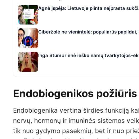
Agnė įspėja: Lietuvoje plinta neįprasta suk
Ciberžolė ne vienintelė: populiarūs papildai
Inga Stumbrienė ieško namų tvarkytojos–eko
Endobiogenikos požiūris į
Endobiogenika vertina širdies funkciją ka
nervų, hormonų ir imuninės sistemos veikl
tik nuo gydymo pasekmių, bet ir nuo prie