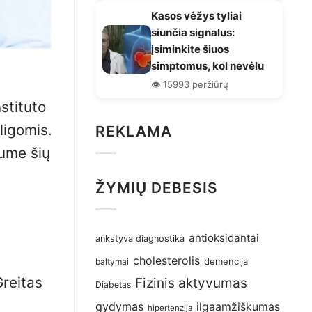
Kasos vėžys tyliai
siunčia signalus:
įsiminkite šiuos
simptomus, kol nevėlu
👁️ 15993 peržiūrų
stituto
ligomis.
REKLAMA
tume šių
ŽYMIŲ DEBESIS
antioksidantai
ankstyva diagnostika
cholesterolis
demencija
baltymai
Greitas
Fizinis aktyvumas
Diabetas
gydymas
ilgaamžiškumas
hipertenzija