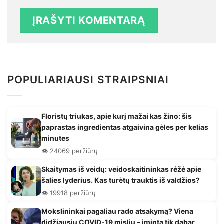
POPULIARIAUSI STRAIPSNIAI
Floristų triukas, apie kurį mažai kas žino: šis
paprastas ingredientas atgaivina gėles per kelias
minutes
👁️ 24069 peržiūrų
Skaitymas iš veidų: veidoskaitininkas rėžė apie
šalies lyderius. Kas turėtų trauktis iš valdžios?
👁️ 19918 peržiūrų
Mokslininkai pagaliau rado atsakymą? Viena
didžiausių COVID-19 mįslių – įminta tik dabar