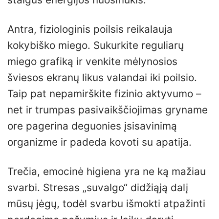
Antra, fiziologinis poilsis reikalauja
kokybiško miego. Sukurkite reguliarų
miego grafiką ir venkite mėlynosios
šviesos ekranų likus valandai iki poilsio.
Taip pat nepamirškite fizinio aktyvumo –
net ir trumpas pasivaikščiojimas gryname
ore pagerina deguonies įsisavinimą
organizme ir padeda kovoti su apatija.
Trečia, emocinė higiena yra ne ką mažiau
svarbi. Stresas „suvalgo“ didžiąją dalį
mūsų jėgų, todėl svarbu išmokti atpažinti