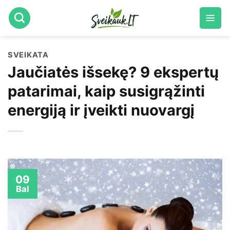
Skip
to
content
SVEIKATA
Jaučiatės išsekę? 9 ekspertų
patarimai, kaip susigrąžinti
energiją ir įveikti nuovargį
09
Bal