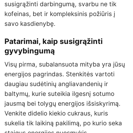
susigrąžinti darbingumą, svarbu ne tik
kofeinas, bet ir kompleksinis požiūris į
savo kasdienybę.
Patarimai, kaip susigrąžinti
gyvybingumą
Visų pirma, subalansuota mityba yra jūsų
energijos pagrindas. Stenkitės vartoti
daugiau sudėtinių angliavandenių ir
baltymų, kurie suteikia ilgesnį sotumo
jausmą bei tolygų energijos išsiskyrimą.
Venkite didelio kiekio cukraus, kuris
sukelia tik laikiną pakilimą, po kurio seka
staigus energijos nuosmukis.