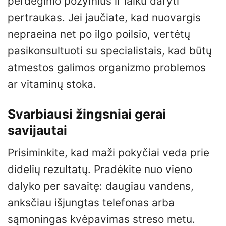
perdegimo požymius ir laiku daryti
pertraukas. Jei jaučiate, kad nuovargis
nepraeina net po ilgo poilsio, vertėtų
pasikonsultuoti su specialistais, kad būtų
atmestos galimos organizmo problemos
ar vitaminų stoka.
Svarbiausi žingsniai gerai
savijautai
Prisiminkite, kad maži pokyčiai veda prie
didelių rezultatų. Pradėkite nuo vieno
dalyko per savaitę: daugiau vandens,
anksčiau išjungtas telefonas arba
sąmoningas kvėpavimas streso metu.