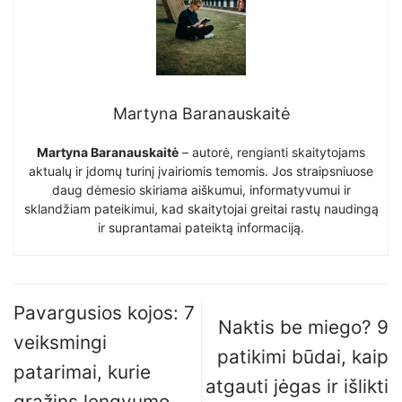
Martyna Baranauskaitė
Martyna Baranauskaitė
– autorė, rengianti skaitytojams
aktualų ir įdomų turinį įvairiomis temomis. Jos straipsniuose
daug dėmesio skiriama aiškumui, informatyvumui ir
sklandžiam pateikimui, kad skaitytojai greitai rastų naudingą
ir suprantamai pateiktą informaciją.
Pavargusios kojos: 7
Naktis be miego? 9
veiksmingi
patikimi būdai, kaip
patarimai, kurie
atgauti jėgas ir išlikti
grąžins lengvumo