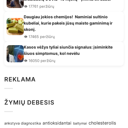
👁️ 17761 peržiūrų
Daugiau jokios chemijos! Naminiai sultinio
kubeliai, kurie pakeis jūsų maisto gaminimą ir
skonį.
👁️ 17465 peržiūrų
Kasos vėžys tyliai siunčia signalus: įsiminkite
šiuos simptomus, kol nevėlu
👁️ 16050 peržiūrų
REKLAMA
ŽYMIŲ DEBESIS
antioksidantai
cholesterolis
ankstyva diagnostika
baltymai