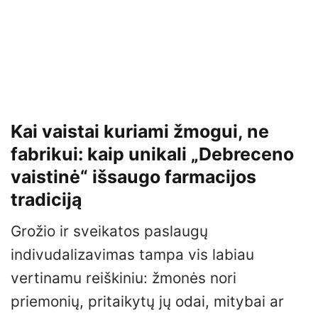
Kai vaistai kuriami žmogui, ne
fabrikui: kaip unikali „Debreceno
vaistinė“ išsaugo farmacijos
tradiciją
Grožio ir sveikatos paslaugų
indivudalizavimas tampa vis labiau
vertinamu reiškiniu: žmonės nori
priemonių, pritaikytų jų odai, mitybai ar