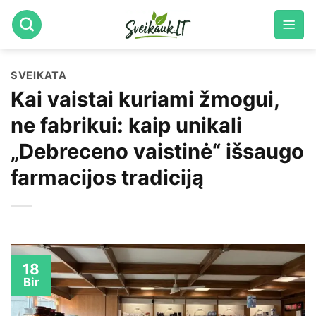
Skip
to
content
SVEIKATA
Kai vaistai kuriami žmogui,
ne fabrikui: kaip unikali
„Debreceno vaistinė“ išsaugo
farmacijos tradiciją
18
Bir