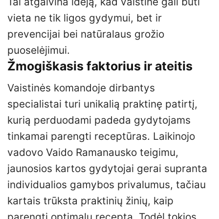
Tai atgaivina idėją, kad vaistinė gali būti
vieta ne tik ligos gydymui, bet ir
prevencijai bei natūralaus grožio
puoselėjimui.
Žmogiškasis faktorius ir ateitis
Vaistinės komandoje dirbantys
specialistai turi unikalią praktinę patirtį,
kurią perduodami padeda gydytojams
tinkamai parengti receptūras. Laikinojo
vadovo Vaido Ramanausko teigimu,
jaunosios kartos gydytojai gerai supranta
individualios gamybos privalumus, tačiau
kartais trūksta praktinių žinių, kaip
parengti optimalų receptą. Todėl tokios