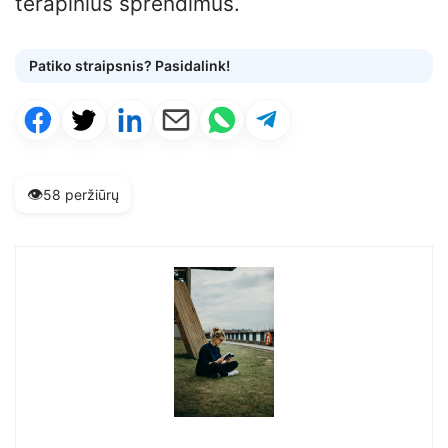
terapinius sprendimus.
Patiko straipsnis? Pasidalink!
👁️
58 peržiūrų