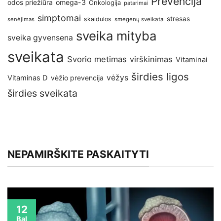
Prevencija
omega-3
odos priežiūra
Onkologija
patarimai
simptomai
stresas
skaidulos
senėjimas
smegenų sveikata
sveika mityba
sveika gyvensena
sveikata
Svorio metimas
virškinimas
Vitaminai
širdies ligos
vėžys
Vitaminas D
vėžio prevencija
širdies sveikata
NEPAMIRŠKITE PASKAITYTI
12
Bal