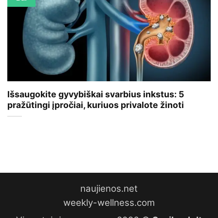
Išsaugokite gyvybiškai svarbius inkstus: 5
pražūtingi įpročiai, kuriuos privalote žinoti
naujienos.net
weekly-wellness.com