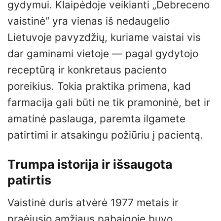
gydymui. Klaipėdoje veikianti „Debreceno
vaistinė“ yra vienas iš nedaugelio
Lietuvoje pavyzdžių, kuriame vaistai vis
dar gaminami vietoje — pagal gydytojo
receptūrą ir konkretaus paciento
poreikius. Tokia praktika primena, kad
farmacija gali būti ne tik pramoninė, bet ir
amatinė paslauga, paremta ilgamete
patirtimi ir atsakingu požiūriu į pacientą.
Trumpa istorija ir išsaugota
patirtis
Vaistinė duris atvėrė 1977 metais ir
praėjusio amžiaus pabaigoje buvo