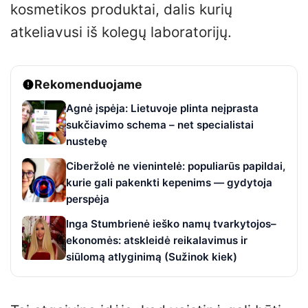
kosmetikos produktai, dalis kurių
atkeliavusi iš kolegų laboratorijų.
Rekomenduojame
Agnė įspėja: Lietuvoje plinta neįprasta
sukčiavimo schema – net specialistai
nustebę
Ciberžolė ne vienintelė: populiarūs papildai,
kurie gali pakenkti kepenims — gydytoja
perspėja
Inga Stumbrienė ieško namų tvarkytojos–
ekonomės: atskleidė reikalavimus ir
siūlomą atlyginimą (Sužinok kiek)