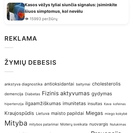
Kasos vėžys tyliai siunčia signalus: įsiminkite
šiuos simptomus, kol nevėlu
👁️ 15993 peržiūrų
REKLAMA
ŽYMIŲ DEBESIS
antioksidantai
cholesterolis
ankstyva diagnostika
baltymai
Fizinis aktyvumas
gydymas
demencija
Diabetas
imunitetas
ilgaamžiškumas
insultas
hipertenzija
Kava
kofeinas
Kraujospūdis
Miegas
maisto papildai
Lietuva
miego kokybė
Mityba
nuovargis
Moterų sveikata
mitybos patarimai
Nutukimas