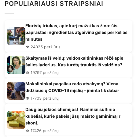
POPULIARIAUSI STRAIPSNIAI
Floristų triukas, apie kurį mažai kas žino: šis
paprastas ingredientas atgaivina gėles per kelias
minutes
👁️ 24025 peržiūrų
Skaitymas iš veidų: veidoskaitininkas rėžė apie
šalies lyderius. Kas turėtų trauktis iš valdžios?
👁️ 19797 peržiūrų
Mokslininkai pagaliau rado atsakymą? Viena
didžiausių COVID-19 mįslių – įminta tik dabar
👁️ 17703 peržiūrų
Daugiau jokios chemijos! Naminiai sultinio
kubeliai, kurie pakeis jūsų maisto gaminimą ir
skonį.
👁️ 17426 peržiūrų