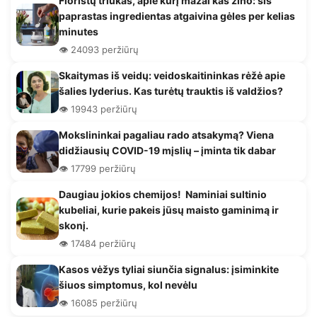
Floristų triukas, apie kurį mažai kas žino: šis
paprastas ingredientas atgaivina gėles per kelias
minutes
👁️ 24093 peržiūrų
Skaitymas iš veidų: veidoskaitininkas rėžė apie
šalies lyderius. Kas turėtų trauktis iš valdžios?
👁️ 19943 peržiūrų
Mokslininkai pagaliau rado atsakymą? Viena
didžiausių COVID-19 mįslių – įminta tik dabar
👁️ 17799 peržiūrų
Daugiau jokios chemijos! Naminiai sultinio
kubeliai, kurie pakeis jūsų maisto gaminimą ir
skonį.
👁️ 17484 peržiūrų
Kasos vėžys tyliai siunčia signalus: įsiminkite
šiuos simptomus, kol nevėlu
👁️ 16085 peržiūrų