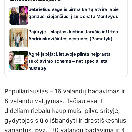
Gabrielius Vagelis pirmą kartą atvirai apie
gandus, siejančius jį su Donatu Montvydu
Pajūryje – slaptos Justino Jaručio ir Urtės
Andriuškevičiūtės vestuvės (Pamatyk)
Agnė įspėja: Lietuvoje plinta neįprasta
sukčiavimo schema – net specialistai
nustebę
Populiariausias – 16 valandų badavimas ir
8 valandų valgymas. Tačiau esant
dideliam riebalų kaupimuisi pilvo srityje,
gydytojas siūlo išbandyti ir drastiškesnius
variantus, pvz., 20 valandų badavimą ir 4