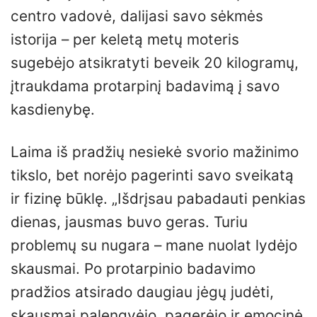
centro vadovė, dalijasi savo sėkmės
istorija – per keletą metų moteris
sugebėjo atsikratyti beveik 20 kilogramų,
įtraukdama protarpinį badavimą į savo
kasdienybę.
Laima iš pradžių nesiekė svorio mažinimo
tikslo, bet norėjo pagerinti savo sveikatą
ir fizinę būklę. „Išdrįsau pabadauti penkias
dienas, jausmas buvo geras. Turiu
problemų su nugara – mane nuolat lydėjo
skausmai. Po protarpinio badavimo
pradžios atsirado daugiau jėgų judėti,
skausmai palengvėjo, pagerėjo ir emocinė