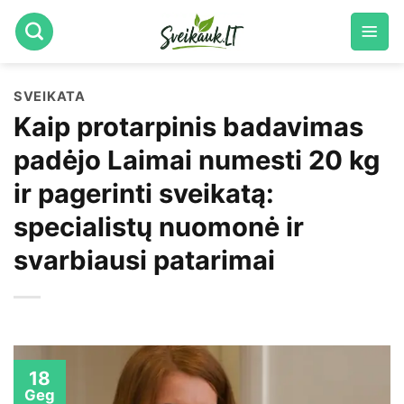
Skip
to
content
SVEIKATA
Kaip protarpinis badavimas
padėjo Laimai numesti 20 kg
ir pagerinti sveikatą:
specialistų nuomonė ir
svarbiausi patarimai
18
Geg