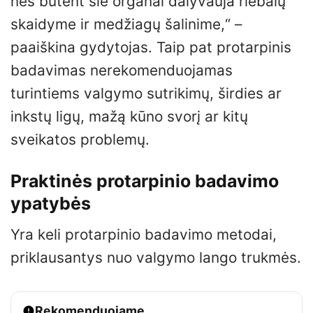
nes būtent šie organai dalyvauja riebalų
skaidyme ir medžiagų šalinime,“ –
paaiškina gydytojas. Taip pat protarpinis
badavimas nerekomenduojamas
turintiems valgymo sutrikimų, širdies ar
inkstų ligų, mažą kūno svorį ar kitų
sveikatos problemų.
Praktinės protarpinio badavimo
ypatybės
Yra keli protarpinio badavimo metodai,
priklausantys nuo valgymo lango trukmės.
Rekomenduojame