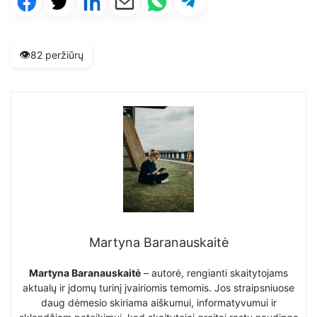
👁️
82 peržiūrų
Martyna Baranauskaitė
Martyna Baranauskaitė
– autorė, rengianti skaitytojams
aktualų ir įdomų turinį įvairiomis temomis. Jos straipsniuose
daug dėmesio skiriama aiškumui, informatyvumui ir