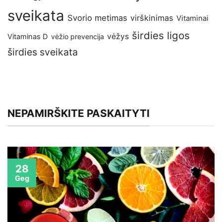
sveikata
Svorio metimas
virškinimas
Vitaminai
širdies ligos
vėžys
Vitaminas D
vėžio prevencija
širdies sveikata
NEPAMIRŠKITE PASKAITYTI
28
Geg