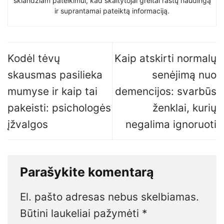
sklandžiam pateikimui, kad skaitytojai greitai rastų naudingą
ir suprantamai pateiktą informaciją.
Kodėl tėvų
Kaip atskirti normalų
skausmas pasilieka
senėjimą nuo
mumyse ir kaip tai
demencijos: svarbūs
pakeisti: psichologės
ženklai, kurių
įžvalgos
negalima ignoruoti
Parašykite komentarą
El. pašto adresas nebus skelbiamas.
Būtini laukeliai pažymėti
*