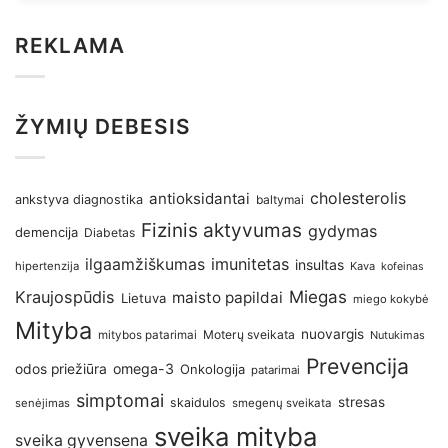
REKLAMA
ŽYMIŲ DEBESIS
antioksidantai
cholesterolis
ankstyva diagnostika
baltymai
Fizinis aktyvumas
gydymas
demencija
Diabetas
imunitetas
ilgaamžiškumas
insultas
hipertenzija
Kava
kofeinas
Kraujospūdis
Miegas
maisto papildai
Lietuva
miego kokybė
Mityba
nuovargis
Moterų sveikata
mitybos patarimai
Nutukimas
Prevencija
omega-3
odos priežiūra
Onkologija
patarimai
simptomai
stresas
skaidulos
senėjimas
smegenų sveikata
sveika mityba
sveika gyvensena