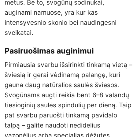
metus. Be to, svogūnų sodinukai,
auginami namuose, yra kur kas
intensyvesnio skonio bei naudingesni
sveikatai.
Pasiruošimas auginimui
Pirmiausia svarbu išsirinkti tinkamą vietą –
šviesią ir gerai vėdinamą palangę, kuri
gauna daug natūralios saulės šviesos.
Svogūnams augti reikia bent 6–8 valandų
tiesioginių saulės spindulių per dieną. Taip
pat svarbu paruošti tinkamą pavidalo
talpą – galite naudoti nedidelius
vazonėlius arba specialias dėžutes,