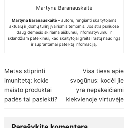
Martyna Baranauskaitė
Martyna Baranauskaitė
– autorė, rengianti skaitytojams
aktualų ir įdomų turinį įvairiomis temomis. Jos straipsniuose
daug dėmesio skiriama aiškumui, informatyvumui ir
sklandžiam pateikimui, kad skaitytojai greitai rastų naudingą
ir suprantamai pateiktą informaciją.
Metas stiprinti
Visa tiesa apie
imunitetą: kokie
svogūnus: kodėl jie
maisto produktai
yra nepakeičiami
padės tai pasiekti?
kiekvienoje virtuvėje
Parašykite komentarą