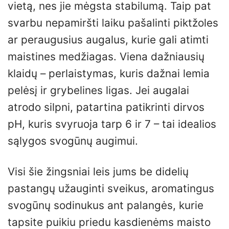
vietą, nes jie mėgsta stabilumą. Taip pat
svarbu nepamiršti laiku pašalinti piktžoles
ar peraugusius augalus, kurie gali atimti
maistines medžiagas. Viena dažniausių
klaidų – perlaistymas, kuris dažnai lemia
pelėsį ir grybelines ligas. Jei augalai
atrodo silpni, patartina patikrinti dirvos
pH, kuris svyruoja tarp 6 ir 7 – tai idealios
sąlygos svogūnų augimui.
Visi šie žingsniai leis jums be didelių
pastangų užauginti sveikus, aromatingus
svogūnų sodinukus ant palangės, kurie
tapsite puikiu priedu kasdienėms maisto