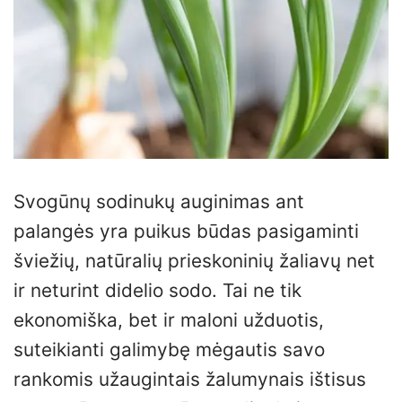
Svogūnų sodinukų auginimas ant
palangės yra puikus būdas pasigaminti
šviežių, natūralių prieskoninių žaliavų net
ir neturint didelio sodo. Tai ne tik
ekonomiška, bet ir maloni užduotis,
suteikianti galimybę mėgautis savo
rankomis užaugintais žalumynais ištisus