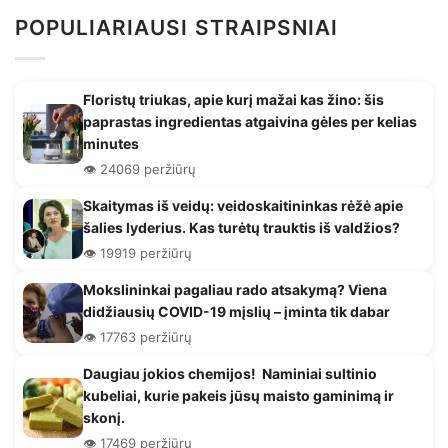
POPULIARIAUSI STRAIPSNIAI
Floristų triukas, apie kurį mažai kas žino: šis
paprastas ingredientas atgaivina gėles per kelias
minutes
👁️ 24069 peržiūrų
Skaitymas iš veidų: veidoskaitininkas rėžė apie
šalies lyderius. Kas turėtų trauktis iš valdžios?
👁️ 19919 peržiūrų
Mokslininkai pagaliau rado atsakymą? Viena
didžiausių COVID-19 mįslių – įminta tik dabar
👁️ 17763 peržiūrų
Daugiau jokios chemijos! Naminiai sultinio
kubeliai, kurie pakeis jūsų maisto gaminimą ir
skonį.
👁️ 17469 peržiūrų