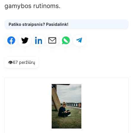
gamybos rutinoms.
Patiko straipsnis? Pasidalink!
👁️
67 peržiūrų