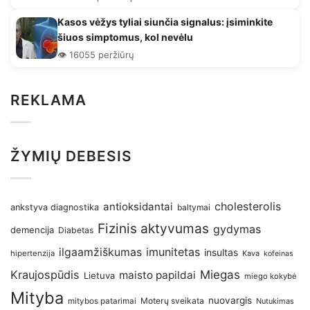
Kasos vėžys tyliai siunčia signalus: įsiminkite
šiuos simptomus, kol nevėlu
👁️ 16055 peržiūrų
REKLAMA
ŽYMIŲ DEBESIS
antioksidantai
cholesterolis
ankstyva diagnostika
baltymai
Fizinis aktyvumas
gydymas
demencija
Diabetas
imunitetas
ilgaamžiškumas
insultas
hipertenzija
Kava
kofeinas
Kraujospūdis
Miegas
maisto papildai
Lietuva
miego kokybė
Mityba
nuovargis
Moterų sveikata
mitybos patarimai
Nutukimas