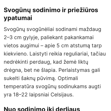
Svogūnų sodinimo ir priežiūros
ypatumai
Svogūnų svogūnėliai sodinami maždaug
2–3 cm gylyje, paliekant pakankamai
vietos augimui – apie 5 cm atstumą tarp
kiekvieno. Laistyti reikia reguliariai, tačiau
nedrėkinti perdaug, kad žemė liktų
drėgna, bet ne šlapia. Perlaistymas gali
sukelti šaknų pūvimą. Optimali
temperatūra svogūnų sodinukams augti
yra 18–22 laipsniai Celsijaus.
Nuo sodinimo iki derliaus