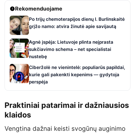
Rekomenduojame
Po trijų chemoterapijos dienų I. Burlinskaitė
grįžo namo: atvira žinutė apie savijautą
Agnė įspėja: Lietuvoje plinta neįprasta
sukčiavimo schema – net specialistai
nustebę
Ciberžolė ne vienintelė: populiarūs papildai,
kurie gali pakenkti kepenims — gydytoja
perspėja
Praktiniai patarimai ir dažniausios
klaidos
Vengtina dažnai keisti svogūnų auginimo