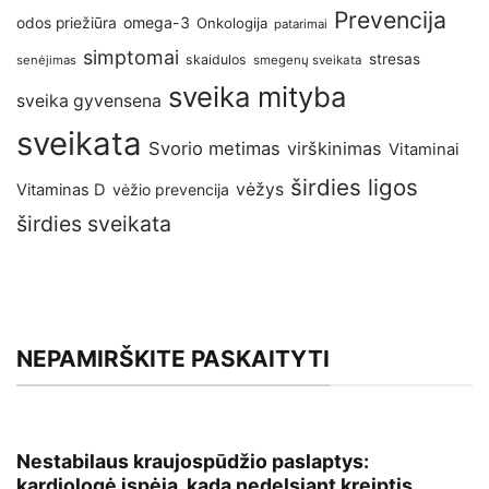
Prevencija
omega-3
odos priežiūra
Onkologija
patarimai
simptomai
stresas
skaidulos
senėjimas
smegenų sveikata
sveika mityba
sveika gyvensena
sveikata
Svorio metimas
virškinimas
Vitaminai
širdies ligos
vėžys
Vitaminas D
vėžio prevencija
širdies sveikata
NEPAMIRŠKITE PASKAITYTI
Nestabilaus kraujospūdžio paslaptys:
kardiologė įspėja, kada nedelsiant kreiptis