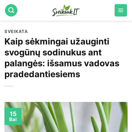
Skip
to
content
SVEIKATA
Kaip sėkmingai užauginti
svogūnų sodinukus ant
palangės: išsamus vadovas
pradedantiesiems
15
Bal