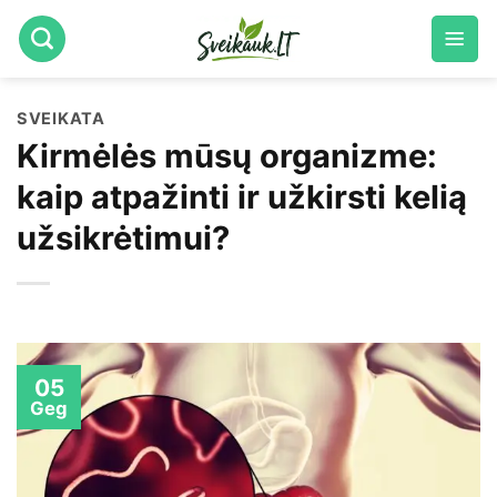
Skip
to
content
SVEIKATA
Kirmėlės mūsų organizme:
kaip atpažinti ir užkirsti kelią
užsikrėtimui?
05
Geg