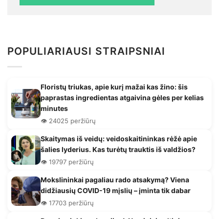
POPULIARIAUSI STRAIPSNIAI
Floristų triukas, apie kurį mažai kas žino: šis
paprastas ingredientas atgaivina gėles per kelias
minutes
👁️ 24025 peržiūrų
Skaitymas iš veidų: veidoskaitininkas rėžė apie
šalies lyderius. Kas turėtų trauktis iš valdžios?
👁️ 19797 peržiūrų
Mokslininkai pagaliau rado atsakymą? Viena
didžiausių COVID-19 mįslių – įminta tik dabar
👁️ 17703 peržiūrų