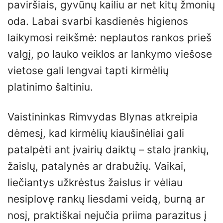
paviršiais, gyvūnų kailiu ar net kitų žmonių
oda. Labai svarbi kasdienės higienos
laikymosi reikšmė: neplautos rankos prieš
valgį, po lauko veiklos ar lankymo viešose
vietose gali lengvai tapti kirmėlių
platinimo šaltiniu.
Vaistininkas Rimvydas Blynas atkreipia
dėmesį, kad kirmėlių kiaušinėliai gali
patalpėti ant įvairių daiktų – stalo įrankių,
žaislų, patalynės ar drabužių. Vaikai,
liečiantys užkrėstus žaislus ir vėliau
nesiplovę rankų liesdami veidą, burną ar
nosį, praktiškai nejučia priima parazitus į