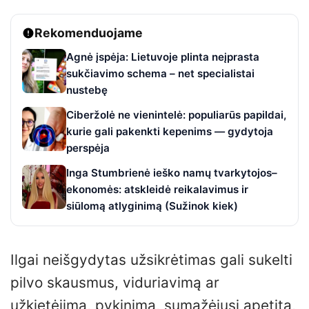
Rekomenduojame
Agnė įspėja: Lietuvoje plinta neįprasta
sukčiavimo schema – net specialistai
nustebę
Ciberžolė ne vienintelė: populiarūs papildai,
kurie gali pakenkti kepenims — gydytoja
perspėja
Inga Stumbrienė ieško namų tvarkytojos–
ekonomės: atskleidė reikalavimus ir
siūlomą atlyginimą (Sužinok kiek)
Ilgai neišgydytas užsikrėtimas gali sukelti
pilvo skausmus, viduriavimą ar
užkietėjimą, pykinimą, sumažėjusį apetitą,