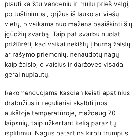
plauti karštu vandeniu ir muilu prieš valgį,
po tuštinimosi, grįžus iš lauko ar viešų
vietų, o vaikams nuo mažens paaiškinti šių
įgūdžių svarbą. Taip pat svarbu nuolat
prižiūrėti, kad vaikai nekištų į burną žaislų
ar rašymo priemonių, nenaudotų nagų
kaip žaislo, o vaisius ir daržoves visada
gerai nuplautų.
Rekomenduojama kasdien keisti apatinius
drabužius ir reguliariai skalbti juos
aukštoje temperatūroje, maždaug 70
laipsnių, taip užkertant kelią parazitų
išplitimui. Nagus patartina kirpti trumpus