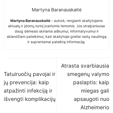
Martyna Baranauskaitė
Martyna Baranauskaitė
– autorė, rengianti skaitytojams
aktualų ir įdomų turinį įvairiomis temomis. Jos straipsniuose
daug dėmesio skiriama aiškumui, informatyvumui ir
sklandžiam pateikimui, kad skaitytojai greitai rastų naudingą
ir suprantamai pateiktą informaciją.
Atrasta svarbiausia
Tatuiruočių pavojai ir
smegenų valymo
jų prevencija: kaip
paslaptis: kaip
atpažinti infekciją ir
miegas gali
išvengti komplikacijų
apsaugoti nuo
Alzheimerio