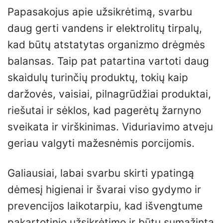
Papasakojus apie užsikrėtimą, svarbu
daug gerti vandens ir elektrolitų tirpalų,
kad būtų atstatytas organizmo drėgmės
balansas. Taip pat patartina vartoti daug
skaidulų turinčių produktų, tokių kaip
daržovės, vaisiai, pilnagrūdžiai produktai,
riešutai ir sėklos, kad pagerėtų žarnyno
sveikata ir virškinimas. Viduriavimo atveju
geriau valgyti mažesnėmis porcijomis.
Galiausiai, labai svarbu skirti ypatingą
dėmesį higienai ir švarai viso gydymo ir
prevencijos laikotarpiu, kad išvengtume
pakartotinio užsikrėtimo ir būtų sumažinta