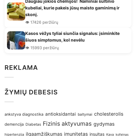
Daugiau jokios chemijos! Naminiai sultinio
kubeliai, kurie pakeis jūsų maisto gaminimą ir
skonį.
👁️ 17426 peržiūrų
Kasos vėžys tyliai siunčia signalus: įsiminkite
šiuos simptomus, kol nevėlu
👁️ 15993 peržiūrų
REKLAMA
ŽYMIŲ DEBESIS
antioksidantai
cholesterolis
ankstyva diagnostika
baltymai
Fizinis aktyvumas
gydymas
demencija
Diabetas
imunitetas
ilgaamžiškumas
insultas
hipertenzija
Kava
kofeinas