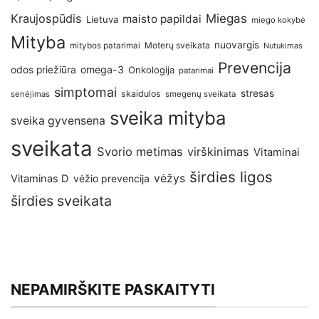
Kraujospūdis
Miegas
maisto papildai
Lietuva
miego kokybė
Mityba
nuovargis
Moterų sveikata
mitybos patarimai
Nutukimas
Prevencija
omega-3
odos priežiūra
Onkologija
patarimai
simptomai
stresas
skaidulos
senėjimas
smegenų sveikata
sveika mityba
sveika gyvensena
sveikata
Svorio metimas
virškinimas
Vitaminai
širdies ligos
vėžys
Vitaminas D
vėžio prevencija
širdies sveikata
NEPAMIRŠKITE PASKAITYTI