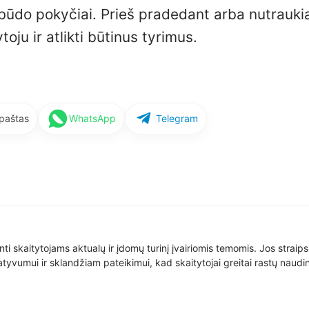
 būdo pokyčiai. Prieš pradedant arba nutrauki
oju ir atlikti būtinus tyrimus.
 paštas
WhatsApp
Telegram
nti skaitytojams aktualų ir įdomų turinį įvairiomis temomis. Jos straip
yvumui ir sklandžiam pateikimui, kad skaitytojai greitai rastų naudin