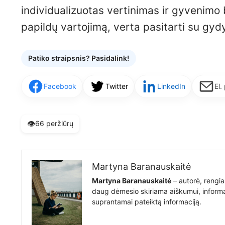
individualizuotas vertinimas ir gyvenimo
papildų vartojimą, verta pasitarti su gydyt
Patiko straipsnis? Pasidalink!
Facebook
Twitter
LinkedIn
El.
👁️
66 peržiūrų
Martyna Baranauskaitė
Martyna Baranauskaitė
– autorė, rengia
daug dėmesio skiriama aiškumui, informat
suprantamai pateiktą informaciją.