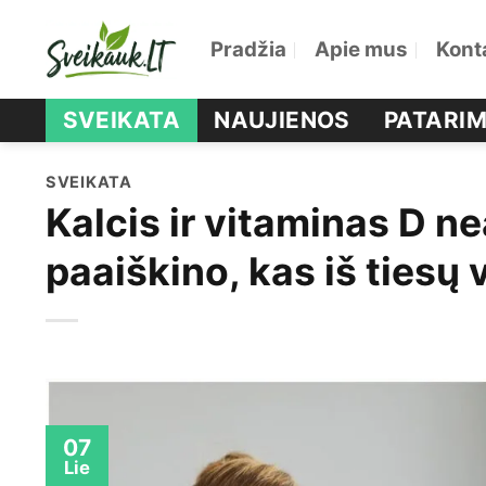
Skip
Pradžia
Apie mus
Kont
to
content
SVEIKATA
NAUJIENOS
PATARIM
SVEIKATA
Kalcis ir vitaminas D 
paaiškino, kas iš tiesų 
07
Lie