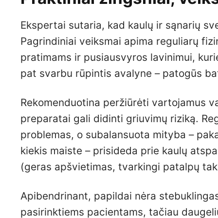
Ekspertai sutaria, kad kaulų ir sąnarių sv
Pagrindiniai veiksmai apima reguliarų fiz
pratimams ir pusiausvyros lavinimui, kuri
pat svarbu rūpintis avalyne – patogūs ba
Rekomenduotina peržiūrėti vartojamus vais
preparatai gali didinti griuvimų riziką. R
problemas, o subalansuota mityba – pakan
kiekis maiste – prisideda prie kaulų at
(geras apšvietimas, tvarkingi patalpų taka
Apibendrinant, papildai nėra stebuklingas
pasirinktiems pacientams, tačiau daugeli