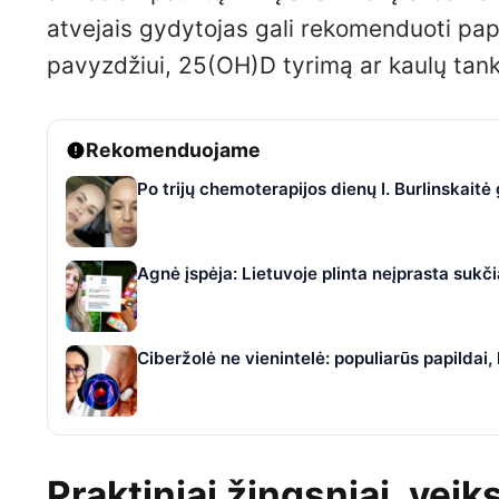
atvejais gydytojas gali rekomenduoti papi
pavyzdžiui, 25(OH)D tyrimą ar kaulų tan
Rekomenduojame
Po trijų chemoterapijos dienų I. Burlinskaitė
Agnė įspėja: Lietuvoje plinta neįprasta suk
Ciberžolė ne vienintelė: populiarūs papildai
Praktiniai žingsniai, vei