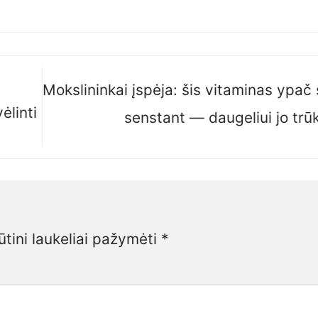
Mokslininkai įspėja: šis vitaminas ypač
ėlinti
senstant — daugeliui jo trū
ūtini laukeliai pažymėti
*