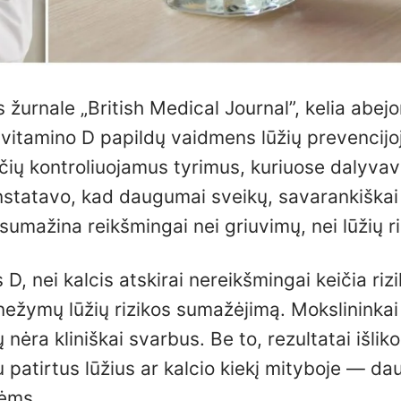
žurnale „British Medical Journal”, kelia abejo
 vitamino D papildų vaidmens lūžių prevencijo
imčių kontroliuojamus tyrimus, kuriuose dalyva
onstatavo, kad daugumai sveikų, savarankiškai
umažina reikšmingai nei griuvimų, nei lūžių ri
 nei kalcis atskirai nereikšmingai keičia rizi
nežymų lūžių rizikos sumažėjimą. Mokslininkai
ėra kliniškai svarbus. Be to, rezultatai išliko
au patirtus lūžius ar kalcio kiekį mityboje — 
pėms.