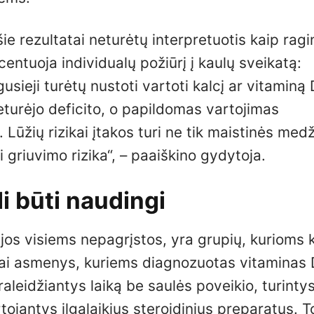
e rezultatai neturėtų interpretuotis kaip rag
centuoja individualų požiūrį į kaulų sveikatą:
sieji turėtų nustoti vartoti kalcį ar vitaminą D
eturėjo deficito, o papildomas vartojimas
 Lūžių rizikai įtakos turi ne tik maistinės med
 griuvimo rizika“, – paaiškino gydytoja.
li būti naudingi
s visiems nepagrįstos, yra grupių, kurioms ka
. Tai asmenys, kuriems diagnozuotas vitaminas
aleidžiantys laiką be saulės poveikio, turinty
ojantys ilgalaikius steroidinius preparatus. T