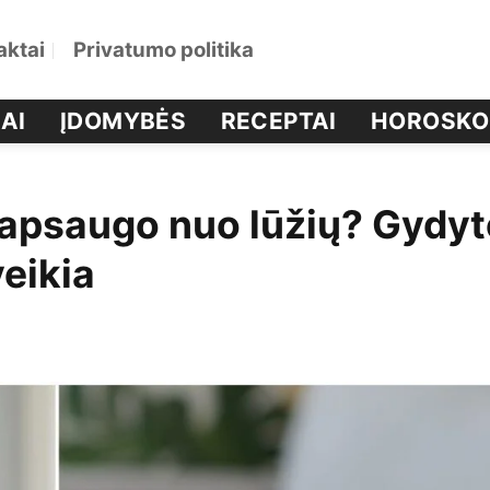
aktai
Privatumo politika
AI
ĮDOMYBĖS
RECEPTAI
HOROSKO
neapsaugo nuo lūžių? Gydyt
veikia