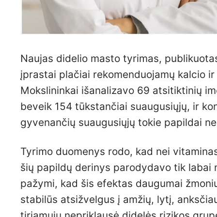
Naujas didelio masto tyrimas, publikuotas 
įprastai plačiai rekomenduojamų kalcio ir
Mokslininkai išanalizavo 69 atsitiktinių 
beveik 154 tūkstančiai suaugusiųjų, ir k
gyvenančių suaugusiųjų tokie papildai nes
Tyrimo duomenys rodo, kad nei vitaminas D,
šių papildų derinys parodydavo tik labai 
pažymi, kad šis efektas daugumai žmonių n
stabilūs atsižvelgus į amžių, lytį, anksči
tiriamųjų nepriklausė didelės rizikos gru