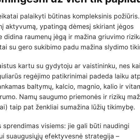
eikatai palaikyti būtinas kompleksinis požiūris.
inį aktyvumą, ypatingą dėmesį skiriant jėgos
e didina raumenų jėgą ir mažina griuvimo rizik
tai su gero sukibimo padu mažina slydimo tik
tus kartu su gydytoju ar vaistininku, nes kai
eguliarūs regėjimo patikrinimai padeda laiku atp
kamas baltymų, kalcio, magnio, kalio ir vita
sparumo. Namų saugumo priemonės ir rizikų ma
i) taip pat ženkliai sumažina lūžių tikimybę.
 sprendimas visiems: jie gali būti naudingi
ui suaugusiųjų efektyvesnė strategija –