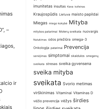
imunitetas
insultas
Kava
kofeinas
inimas
Kraujospūdis
maisto papildai
Lietuva
Mityba
Miegas
miego kokybė
“, –
nuovargis
Moterų sveikata
mitybos patarimai
omega-3
odos priežiūra
Nutukimas
žiagos,
Prevencija
Onkologija
patarimai
simptomai
skaidulos
senėjimas
smegenų
sveika gyvensena
stresas
sveikata
sveika mityba
sveikata
lcio ir
Svorio metimas
 D
virškinimas
Vitaminai
Vitaminas D
s
širdies
vėžys
vėžio prevencija
okiais
ligos
širdies sveikata