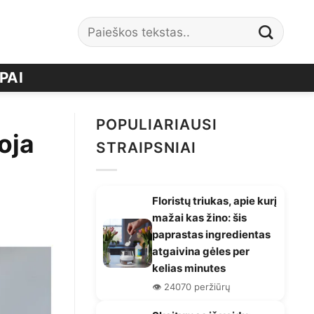
PAI
POPULIARIAUSI
oja
STRAIPSNIAI
Floristų triukas, apie kurį
mažai kas žino: šis
paprastas ingredientas
atgaivina gėles per
kelias minutes
👁️ 24070 peržiūrų