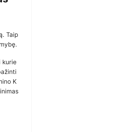
ą. Taip
imybę.
 kurie
ažinti
mino K
žinimas