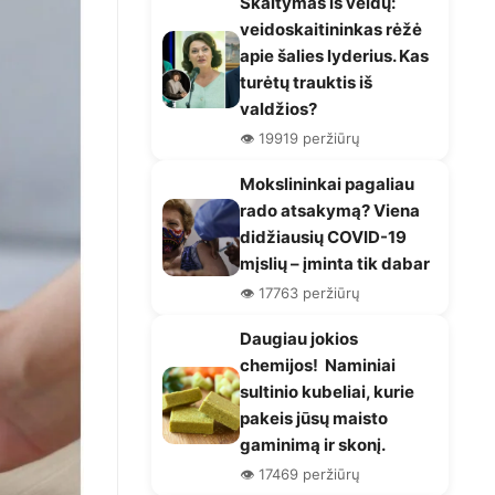
Skaitymas iš veidų:
veidoskaitininkas rėžė
apie šalies lyderius. Kas
turėtų trauktis iš
valdžios?
👁️ 19919 peržiūrų
Mokslininkai pagaliau
rado atsakymą? Viena
didžiausių COVID-19
mįslių – įminta tik dabar
👁️ 17763 peržiūrų
Daugiau jokios
chemijos! Naminiai
sultinio kubeliai, kurie
pakeis jūsų maisto
gaminimą ir skonį.
👁️ 17469 peržiūrų