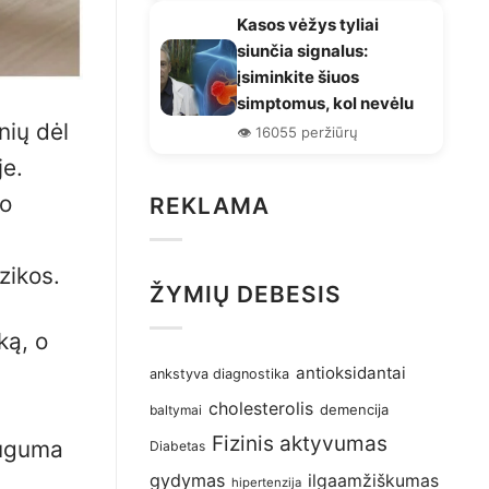
Kasos vėžys tyliai
siunčia signalus:
įsiminkite šiuos
simptomus, kol nevėlu
nių dėl
👁️ 16055 peržiūrų
je.
vo
REKLAMA
zikos.
ŽYMIŲ DEBESIS
ką, o
antioksidantai
ankstyva diagnostika
cholesterolis
demencija
baltymai
Fizinis aktyvumas
dauguma
Diabetas
gydymas
ilgaamžiškumas
hipertenzija