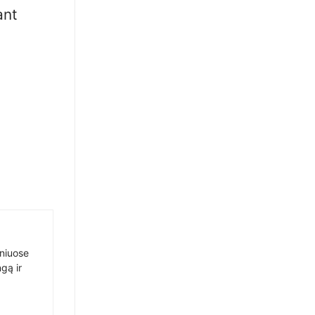
ant
sniuose
gą ir