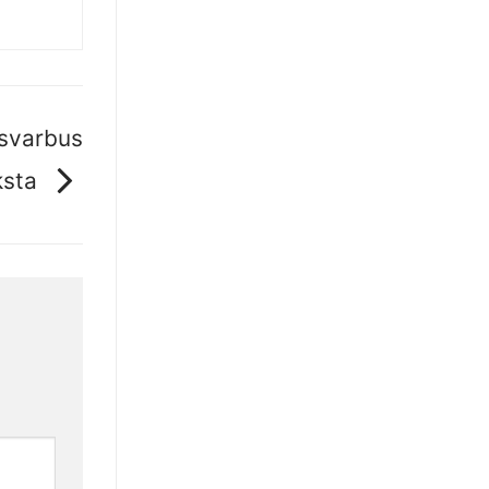
 svarbus
ksta