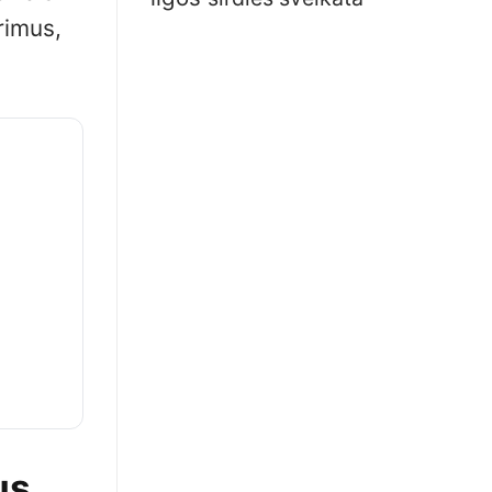
rimus,
us