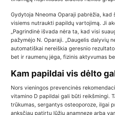
Gydytoja Nneoma Oparaji pabrėžia, kad ši
visiems nutraukti papildų vartojimą. Ji ak
„Pagrindinė išvada nėra ta, kad visi suaugu
pažymėjo N. Oparaji. „Daugelis dalyvių n
automatiškai nereiškia geresnio rezultato.
bet ir raumenų jėga, fizinis aktyvumas bei
Kam papildai vis dėlto ga
Nors vieningos prevencinės rekomendacijo
vitamino D papildai gali būti reikšmingi
trūkumas, sergantys osteoporoze, ilgai pr
anksčiau patirtų lūžių anamnezę arba vart