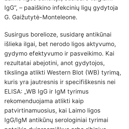
IgG“, – paaiškino infekcinių ligų gydytoja
G. Gaižutytė-Monteleone.
Susirgus borelioze, susidarę antikūnai
išlieka ilgai, bet nerodo ligos aktyvumo,
gydymo efektyvumo ir pasveikimo. Kai
rezultatai abejotini, anot gydytojos,
tikslinga atlikti Western Blot (WB) tyrimą,
kuris yra jautresnis ir specifiškesnis nei
ELISA: „WB IgG ir IgM tyrimus
rekomenduojama atlikti kaip
patvirtinamuosius, kai Laimo ligos
IgG/IgM antikūnų serologiniai tyrimai