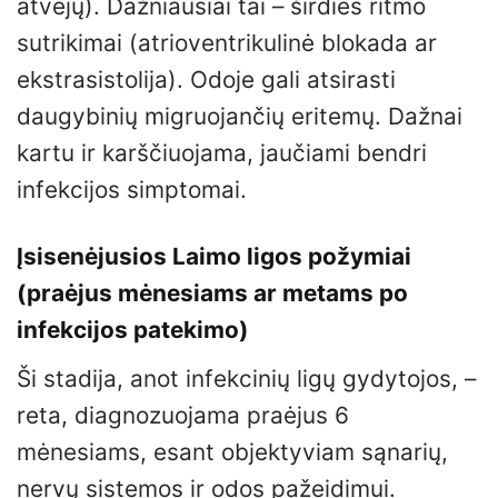
atvejų). Dažniausiai tai – širdies ritmo
sutrikimai (atrioventrikulinė blokada ar
ekstrasistolija). Odoje gali atsirasti
daugybinių migruojančių eritemų. Dažnai
kartu ir karščiuojama, jaučiami bendri
infekcijos simptomai.
Įsisenėjusios Laimo ligos požymiai
(praėjus mėnesiams ar metams po
infekcijos patekimo)
Ši stadija, anot infekcinių ligų gydytojos, –
reta, diagnozuojama praėjus 6
mėnesiams, esant objektyviam sąnarių,
nervų sistemos ir odos pažeidimui.