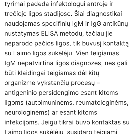
tyrimai padeda infektologui antroje ir
trečioje ligos stadijose. Šiai diagnostikai
naudojamas specifinių IgM ir IgG antikūnų
nustatymas ELISA metodu, tačiau jie
neparodo pačios ligos, tik buvusį kontaktą
su Laimo ligos sukėlėju. Vien teigiamas
IgM nepatvirtina ligos diagnozės, nes gali
būti klaidingai teigiamas dėl kitų
organizme vykstančių procesų –
antigeninio persidengimo esant kitoms
ligoms (autoimuninėms, reumatologinėms,
neurologinėms) ar esant kitoms
infekcijoms. Jeigu tikrai buvo kontaktas su
Laimo ligos sukėlėju, susidaro teigiami