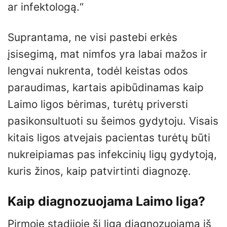
ar infektologą.“
Suprantama, ne visi pastebi erkės
įsisegimą, mat nimfos yra labai mažos ir
lengvai nukrenta, todėl keistas odos
paraudimas, kartais apibūdinamas kaip
Laimo ligos bėrimas, turėtų priversti
pasikonsultuoti su šeimos gydytoju. Visais
kitais ligos atvejais pacientas turėtų būti
nukreipiamas pas infekcinių ligų gydytoją,
kuris žinos, kaip patvirtinti diagnozę.
Kaip diagnozuojama Laimo liga?
Pirmoje stadijoje ši liga diagnozuojama iš