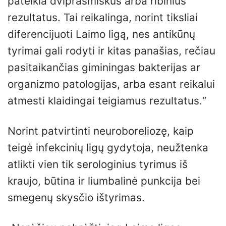
pateikia dviprasmiškus arba ribinius
rezultatus. Tai reikalinga, norint tiksliai
diferencijuoti Laimo ligą, nes antikūnų
tyrimai gali rodyti ir kitas panašias, rečiau
pasitaikančias giminingas bakterijas ar
organizmo patologijas, arba esant reikalui
atmesti klaidingai teigiamus rezultatus.“
Norint patvirtinti neuroboreliozę, kaip
teigė infekcinių ligų gydytoja, neužtenka
atlikti vien tik serologinius tyrimus iš
kraujo, būtina ir liumbalinė punkcija bei
smegenų skysčio ištyrimas.