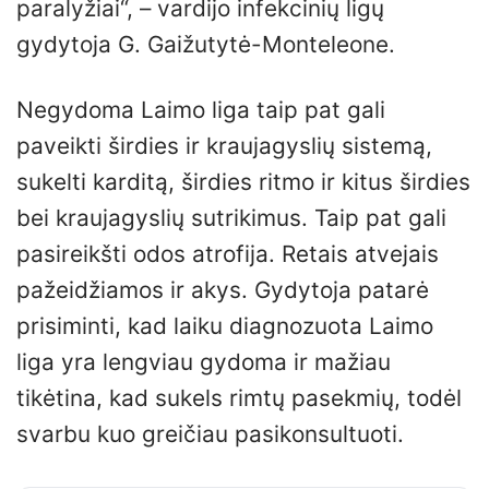
paralyžiai“, – vardijo infekcinių ligų
gydytoja G. Gaižutytė-Monteleone.
Negydoma Laimo liga taip pat gali
paveikti širdies ir kraujagyslių sistemą,
sukelti karditą, širdies ritmo ir kitus širdies
bei kraujagyslių sutrikimus. Taip pat gali
pasireikšti odos atrofija. Retais atvejais
pažeidžiamos ir akys. Gydytoja patarė
prisiminti, kad laiku diagnozuota Laimo
liga yra lengviau gydoma ir mažiau
tikėtina, kad sukels rimtų pasekmių, todėl
svarbu kuo greičiau pasikonsultuoti.