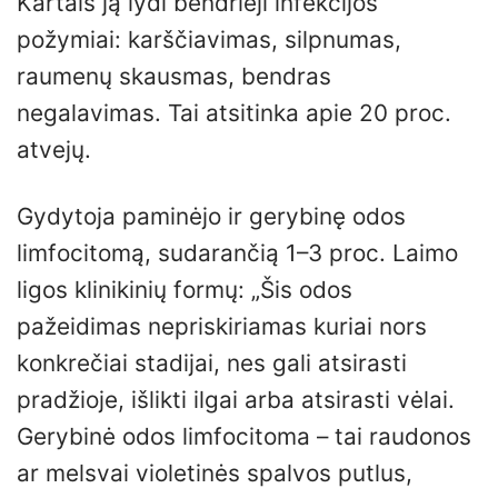
Kartais ją lydi bendrieji infekcijos
požymiai: karščiavimas, silpnumas,
raumenų skausmas, bendras
negalavimas. Tai atsitinka apie 20 proc.
atvejų.
Gydytoja paminėjo ir gerybinę odos
limfocitomą, sudarančią 1–3 proc. Laimo
ligos klinikinių formų: „Šis odos
pažeidimas nepriskiriamas kuriai nors
konkrečiai stadijai, nes gali atsirasti
pradžioje, išlikti ilgai arba atsirasti vėlai.
Gerybinė odos limfocitoma – tai raudonos
ar melsvai violetinės spalvos putlus,