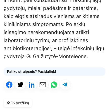
ir norint pasikonsultuoti su infekcinių ligų
gydytoju, mielai padėsime ir patarsime,
kaip elgtis atsiradus vieniems ar kitiems
klinikiniams simptomams. Po erkių
įsisegimo nerekomenduojama atlikti
laboratorinių tyrimų ar profilaktinės
antibiotikoterapijos“, – teigė infekcinių ligų
gydytoja G. Gaižutytė-Monteleone.
Patiko straipsnis? Pasidalink!
👁️
96 peržiūrų