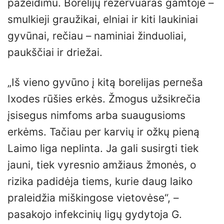
pažeidimu. Borelijų rezervuaras gamtoje –
smulkieji graužikai, elniai ir kiti laukiniai
gyvūnai, rečiau – naminiai žinduoliai,
paukščiai ir driežai.
„Iš vieno gyvūno į kitą borelijas perneša
Ixodes rūšies erkės. Žmogus užsikrečia
įsisegus nimfoms arba suaugusioms
erkėms. Tačiau per karvių ir ožkų pieną
Laimo liga neplinta. Ja gali susirgti tiek
jauni, tiek vyresnio amžiaus žmonės, o
rizika padidėja tiems, kurie daug laiko
praleidžia miškingose vietovėse“, –
pasakojo infekcinių ligų gydytoja G.