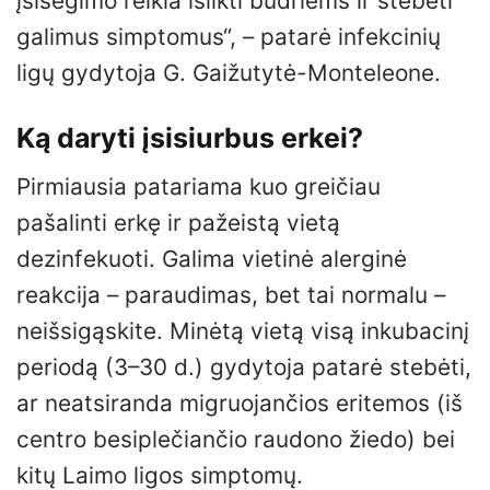
įsisegimo reikia išlikti budriems ir stebėti
galimus simptomus“, – patarė infekcinių
ligų gydytoja G. Gaižutytė-Monteleone.
Ką daryti įsisiurbus erkei?
Pirmiausia patariama kuo greičiau
pašalinti erkę ir pažeistą vietą
dezinfekuoti. Galima vietinė alerginė
reakcija – paraudimas, bet tai normalu –
neišsigąskite. Minėtą vietą visą inkubacinį
periodą (3–30 d.) gydytoja patarė stebėti,
ar neatsiranda migruojančios eritemos (iš
centro besiplečiančio raudono žiedo) bei
kitų Laimo ligos simptomų.