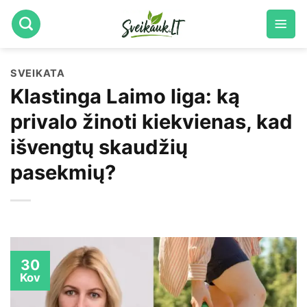
Skip
to
content
SVEIKATA
Klastinga Laimo liga: ką
privalo žinoti kiekvienas, kad
išvengtų skaudžių
pasekmių?
30
Kov