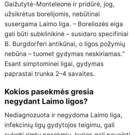
Gaižutytė-Monteleone ir pridūrė, jog,
užsikrėtus borelijomis, nebūtinai
susergama Laimo liga. – Boreliozės eiga
gali būti subklinikinė – susidaro specifiniai
B. Burgdorferi antikūnai, o ligos požymių
nebūna – tuomet gydymas neskiriamas.“
Esant simptominei ligai, gydymas
paprastai trunka 2–4 savaites.
Kokios pasekmės gresia
negydant Laimo ligos?
Nediagnozuota ir negydoma Laimo liga,
infekcinių ligų gydytojos teigimu, gali
sukelti rimtų pasekmių, kurios gali paveikti