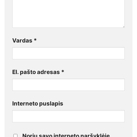
Vardas
*
El. pašto adresas
*
Interneto puslapis
Noriu savo interneto naršyklėje