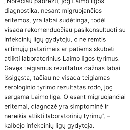
„Norėčiau pabrėžti, jog Laimo ligos
diagnostika, nesant migruojančios
eritemos, yra labai sudėtinga, todėl
visada rekomenduočiau pasikonsultuoti su
infekcinių ligų gydytoju, o ne remtis
artimųjų patarimais ar patiems skubėti
atlikti laboratorinius Laimo ligos tyrimus.
Gavęs teigiamus rezultatus dažnas labai
išsigąsta, tačiau ne visada teigiamas
serologinio tyrimo rezultatas rodo, jog
sergama Laimo liga. O esant migruojančiai
eritemai, diagnozė yra simptominė ir
nereikia atlikti laboratorinių tyrimų“, –
kalbėjo infekcinių ligų gydytoja.