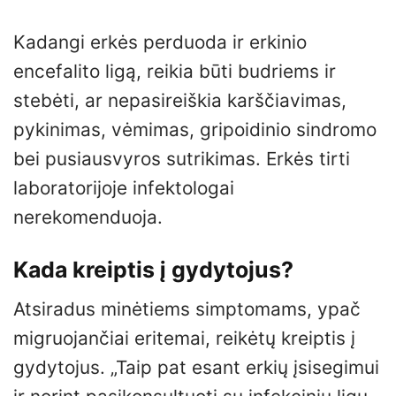
Kadangi erkės perduoda ir erkinio
encefalito ligą, reikia būti budriems ir
stebėti, ar nepasireiškia karščiavimas,
pykinimas, vėmimas, gripoidinio sindromo
bei pusiausvyros sutrikimas. Erkės tirti
laboratorijoje infektologai
nerekomenduoja.
Kada kreiptis į gydytojus?
Atsiradus minėtiems simptomams, ypač
migruojančiai eritemai, reikėtų kreiptis į
gydytojus. „Taip pat esant erkių įsisegimui