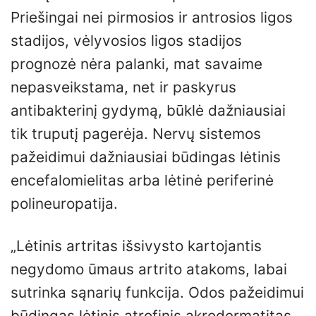
Priešingai nei pirmosios ir antrosios ligos
stadijos, vėlyvosios ligos stadijos
prognozė nėra palanki, mat savaime
nepasveikstama, net ir paskyrus
antibakterinį gydymą, būklė dažniausiai
tik truputį pagerėja. Nervų sistemos
pažeidimui dažniausiai būdingas lėtinis
encefalomielitas arba lėtinė periferinė
polineuropatija.
„Lėtinis artritas išsivysto kartojantis
negydomo ūmaus artrito atakoms, labai
sutrinka sąnarių funkcija. Odos pažeidimui
būdingas lėtinis atrofinis akrodermatitas,