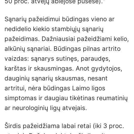
50 proc. atvejų abiejose pusėse).“
Sąnarių pažeidimui būdingas vieno ar
nedidelio kiekio stambiųjų sąnarių
pažeidimas. Dažniausiai pažeidžiami kelio,
alkūnių sąnariai. Būdingas pilnas artrito
vaizdas: sąnarys sutinęs, paraudęs,
karštas ir skausmingas. Anot gydytojos,
dauginių sąnarių skausmas, nesant
artritui, nėra būdingas Laimo ligos
simptomas ir daugiau tikėtinas reumatinių
ar neurologinių ligų atvejais.
Širdis pažeidžiama labai retai (iki 3 proc.