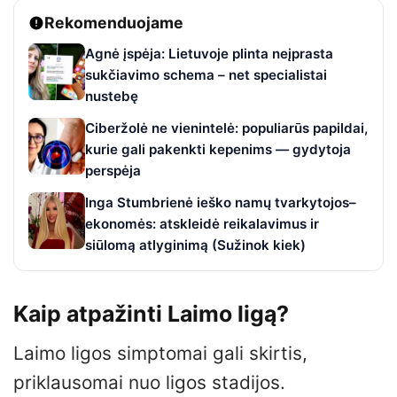
Rekomenduojame
Agnė įspėja: Lietuvoje plinta neįprasta
sukčiavimo schema – net specialistai
nustebę
Ciberžolė ne vienintelė: populiarūs papildai,
kurie gali pakenkti kepenims — gydytoja
perspėja
Inga Stumbrienė ieško namų tvarkytojos–
ekonomės: atskleidė reikalavimus ir
siūlomą atlyginimą (Sužinok kiek)
Kaip atpažinti Laimo ligą?
Laimo ligos simptomai gali skirtis,
priklausomai nuo ligos stadijos.