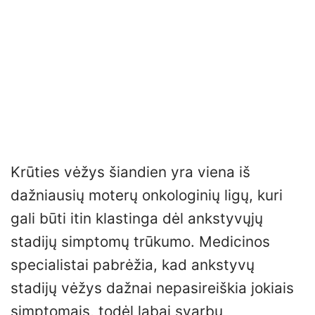
Krūties vėžys šiandien yra viena iš
dažniausių moterų onkologinių ligų, kuri
gali būti itin klastinga dėl ankstyvųjų
stadijų simptomų trūkumo. Medicinos
specialistai pabrėžia, kad ankstyvų
stadijų vėžys dažnai nepasireiškia jokiais
simptomais, todėl labai svarbu