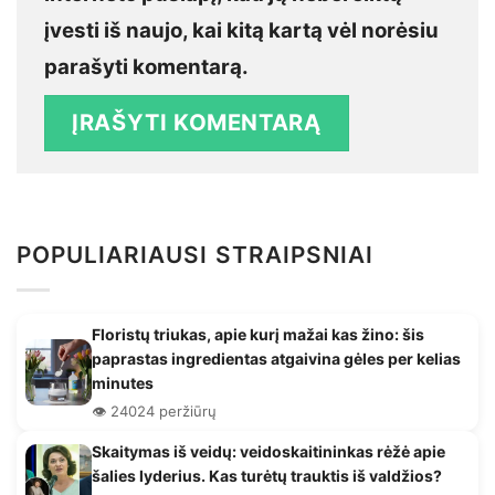
įvesti iš naujo, kai kitą kartą vėl norėsiu
parašyti komentarą.
POPULIARIAUSI STRAIPSNIAI
Floristų triukas, apie kurį mažai kas žino: šis
paprastas ingredientas atgaivina gėles per kelias
minutes
👁️ 24024 peržiūrų
Skaitymas iš veidų: veidoskaitininkas rėžė apie
šalies lyderius. Kas turėtų trauktis iš valdžios?