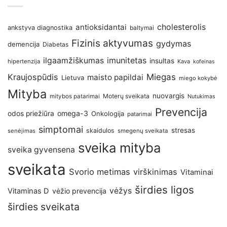
antioksidantai
cholesterolis
ankstyva diagnostika
baltymai
Fizinis aktyvumas
gydymas
demencija
Diabetas
imunitetas
ilgaamžiškumas
insultas
hipertenzija
Kava
kofeinas
Kraujospūdis
Miegas
maisto papildai
Lietuva
miego kokybė
Mityba
nuovargis
Moterų sveikata
mitybos patarimai
Nutukimas
Prevencija
omega-3
odos priežiūra
Onkologija
patarimai
simptomai
stresas
skaidulos
senėjimas
smegenų sveikata
sveika mityba
sveika gyvensena
sveikata
Svorio metimas
virškinimas
Vitaminai
širdies ligos
vėžys
Vitaminas D
vėžio prevencija
širdies sveikata