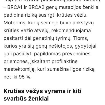
– BRCA1 ir BRCA2 genų mutacijos ženkliai
padidina riziką susirgti krūties vėžiu.
Moterims, kurių šeimoje buvo ankstyvų
krūties vėžio atvejų, rekomenduojama
pasitarti dėl genetinių tyrimų. Tioms,
kurios yra šių genų nešiotojos, gydytojai
gali pasiūlyti papildomas prevencines
priemones, įskaitant profilaktinę
mastektomiją, kuri sumažina ligos riziką
net iki 95 %.
Krūties vėžys vyrams ir kiti
svarbūs ženklai