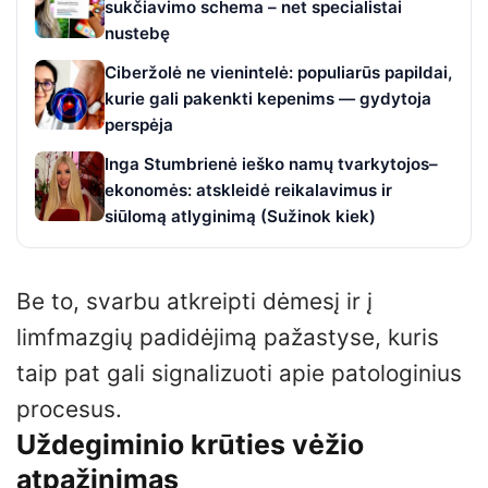
sukčiavimo schema – net specialistai
nustebę
Ciberžolė ne vienintelė: populiarūs papildai,
kurie gali pakenkti kepenims — gydytoja
perspėja
Inga Stumbrienė ieško namų tvarkytojos–
ekonomės: atskleidė reikalavimus ir
siūlomą atlyginimą (Sužinok kiek)
Be to, svarbu atkreipti dėmesį ir į
limfmazgių padidėjimą pažastyse, kuris
taip pat gali signalizuoti apie patologinius
procesus.
Uždegiminio krūties vėžio
atpažinimas