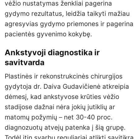
vėžio nustatymas ženkliai pagerina
gydymo rezultatus, leidžia taikyti mažiau
agresyvias gydymo priemones ir pagerina
pacientės gyvenimo kokybę.
Ankstyvoji diagnostika ir
savitvarda
Plastinės ir rekonstrukcinės chirurgijos
gydytoja dr. Daiva Gudavičienė atkreipia
dėmesį, kad ankstyvose krūties vėžio
stadijose dažnai nėra jokių jutiklių ar
matomų požymių – net 30-40 proc.
diagnozuotų atvejų patenka į šią grupę.
Todėl itin svarbu reguliariai atlikti savitikrą