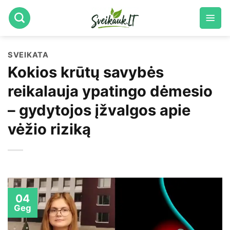
Skip
to
content
SVEIKATA
Kokios krūtų savybės
reikalauja ypatingo dėmesio
– gydytojos įžvalgos apie
vėžio riziką
04
Geg