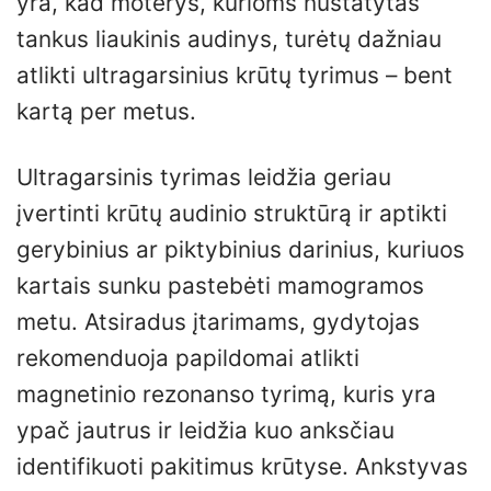
yra, kad moterys, kurioms nustatytas
tankus liaukinis audinys, turėtų dažniau
atlikti ultragarsinius krūtų tyrimus – bent
kartą per metus.
Ultragarsinis tyrimas leidžia geriau
įvertinti krūtų audinio struktūrą ir aptikti
gerybinius ar piktybinius darinius, kuriuos
kartais sunku pastebėti mamogramos
metu. Atsiradus įtarimams, gydytojas
rekomenduoja papildomai atlikti
magnetinio rezonanso tyrimą, kuris yra
ypač jautrus ir leidžia kuo anksčiau
identifikuoti pakitimus krūtyse. Ankstyvas