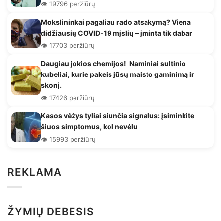
👁️ 19796 peržiūrų
Mokslininkai pagaliau rado atsakymą? Viena
didžiausių COVID-19 mįslių – įminta tik dabar
👁️ 17703 peržiūrų
Daugiau jokios chemijos! Naminiai sultinio
kubeliai, kurie pakeis jūsų maisto gaminimą ir
skonį.
👁️ 17426 peržiūrų
Kasos vėžys tyliai siunčia signalus: įsiminkite
šiuos simptomus, kol nevėlu
👁️ 15993 peržiūrų
REKLAMA
ŽYMIŲ DEBESIS