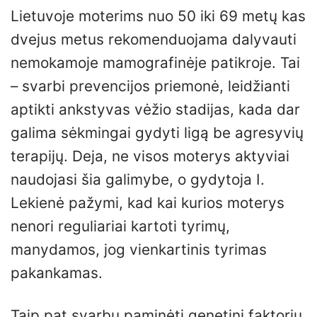
Lietuvoje moterims nuo 50 iki 69 metų kas
dvejus metus rekomenduojama dalyvauti
nemokamoje mamografinėje patikroje. Tai
– svarbi prevencijos priemonė, leidžianti
aptikti ankstyvas vėžio stadijas, kada dar
galima sėkmingai gydyti ligą be agresyvių
terapijų. Deja, ne visos moterys aktyviai
naudojasi šia galimybe, o gydytoja I.
Lekienė pažymi, kad kai kurios moterys
nenori reguliariai kartoti tyrimų,
manydamos, jog vienkartinis tyrimas
pakankamas.
Taip pat svarbu paminėti genetinį faktorių