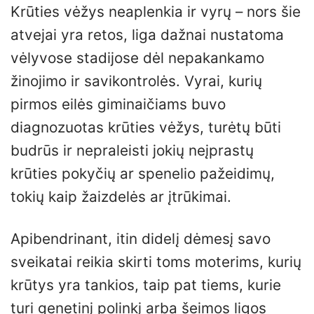
Krūties vėžys neaplenkia ir vyrų – nors šie
atvejai yra retos, liga dažnai nustatoma
vėlyvose stadijose dėl nepakankamo
žinojimo ir savikontrolės. Vyrai, kurių
pirmos eilės giminaičiams buvo
diagnozuotas krūties vėžys, turėtų būti
budrūs ir nepraleisti jokių neįprastų
krūties pokyčių ar spenelio pažeidimų,
tokių kaip žaizdelės ar įtrūkimai.
Apibendrinant, itin didelį dėmesį savo
sveikatai reikia skirti toms moterims, kurių
krūtys yra tankios, taip pat tiems, kurie
turi genetinį polinkį arba šeimos ligos