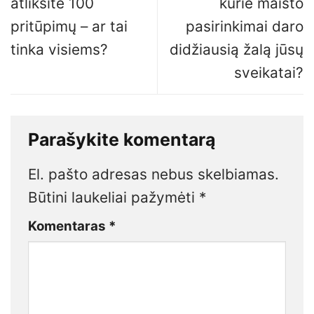
atliksite 100
kurie maisto
pritūpimų – ar tai
pasirinkimai daro
tinka visiems?
didžiausią žalą jūsų
sveikatai?
Parašykite komentarą
El. pašto adresas nebus skelbiamas.
Būtini laukeliai pažymėti
*
Komentaras
*