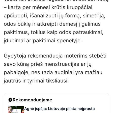
– kartą per mėnesį krūtis kruopščiai
apčiuopti, išanalizuoti jų formą, simetriją,
odos būklę ir atkreipti dėmesį į galimus
pakitimus, tokius kaip odos patraukimai,
įdubimai ar pakitimai spenelyje.
Gydytoja rekomenduoja moterims stebėti
savo kūną prieš menstruacijas ar jų
pabaigoje, nes tada audiniai yra mažiau
jautrūs ir tyrimai tiksliausi.
Rekomenduojame
Agnė įspėja: Lietuvoje plinta neįprasta